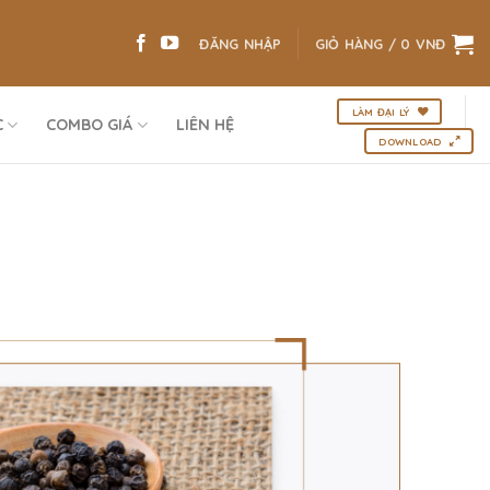
ĐĂNG NHẬP
GIỎ HÀNG /
0
VNĐ
LÀM ĐẠI LÝ
C
COMBO GIÁ
LIÊN HỆ
DOWNLOAD