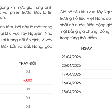
ngang khi mức giá trung bình
Giá hồ tiêu khu vực Tây Nguy
với phiên trước. Đây là tín
hạn.
trường hồ tiêu Việt Nam, do
nhất cả nước. Biến động giá
an tâm, bởi đây là một trong
mặt bằng giá chung, đồng th
 tại khu vực Tây Nguyên. Nhờ
trong từng thời điểm.
 Lai tương đối ổn định, vì vậy
i Đắk Lắk và Đắk Nông, góp
NGÀY
21/04/2026
THAY ĐỔI
20/04/2026
0đ
17/04/2026
-500đ
16/04/2026
0đ
15/04/2026
0đ
0đ