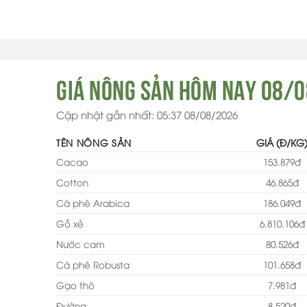
Giá nông sản hôm nay 08/
Cập nhật gần nhất: 05:37 08/08/2026
TÊN NÔNG SẢN
Cacao
153.879đ
Cotton
46.865đ
Cà phê Arabica
186.049đ
Gỗ xẻ
6.810.106đ
Nước cam
80.526đ
Cà phê Robusta
101.658đ
Gạo thô
7.981đ
Đường
8.520đ