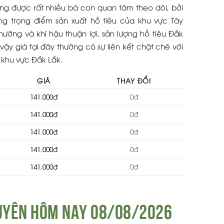
ũng được rất nhiều bà con quan tâm theo dõi, bởi
ng trọng điểm sản xuất hồ tiêu của khu vực Tây
hưỡng và khí hậu thuận lợi, sản lượng hồ tiêu Đắk
 vậy giá tại đây thường có sự liên kết chặt chẽ với
à khu vực Đắk Lắk.
GIÁ
THAY ĐỔI
141.000đ
0đ
141.000đ
0đ
141.000đ
0đ
141.000đ
0đ
141.000đ
0đ
guyên hôm nay 08/08/2026