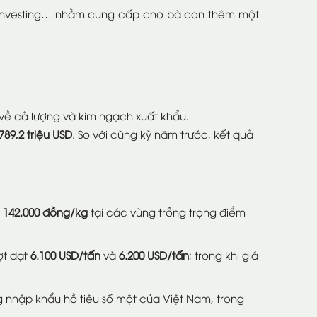
l, Investing… nhằm cung cấp cho bà con thêm một
t về cả lượng và kim ngạch xuất khẩu.
789,2 triệu USD
. So với cùng kỳ năm trước, kết quả
– 142.000 đồng/kg
tại các vùng trồng trọng điểm
ợt đạt
6.100 USD/tấn
và
6.200 USD/tấn
; trong khi giá
ng nhập khẩu hồ tiêu số một của Việt Nam, trong