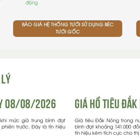
động
BÁO GIÁ HỆ THỐNG TƯỚI SỬ DỤNG BÉC
TƯỚI GỐC
 LÝ
ay 08/08/2026
Giá Hồ tiêu đắ
khi mức giá trung bình đạt
Giá tiêu Đắk Nông trong n
hiên trước. Đây là tín hiệu
bình đạt khoảng 141.000 đồ
tín hiệu kém tích cực cho thị