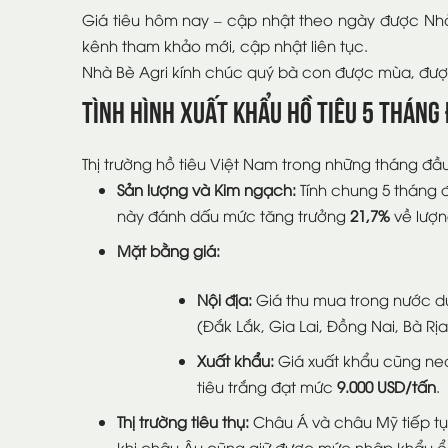
Giá tiêu hôm nay – cập nhật theo ngày được Nhà
kênh tham khảo mới, cập nhật liên tục.
Nhà Bè Agri kính chúc quý bà con được mùa, đượ
Tình Hình Xuất Khẩu Hồ Tiêu 5 Tháng
Thị trường hồ tiêu Việt Nam trong những tháng đầu 
Sản lượng và Kim ngạch:
Tính chung 5 tháng 
này đánh dấu mức tăng trưởng
21,7%
về lượ
Mặt bằng giá:
Nội địa:
Giá thu mua trong nước du
(Đắk Lắk, Gia Lai, Đồng Nai, Bà Rị
Xuất khẩu:
Giá xuất khẩu cũng neo 
tiêu trắng đạt mức
9.000 USD/tấn
.
Thị trường tiêu thụ:
Châu Á và châu Mỹ tiếp tục 
khi châu Âu cũng giữ được mức nhập khẩu ổn