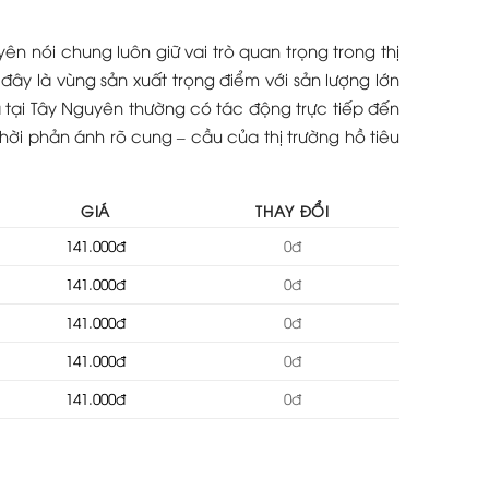
ên nói chung luôn giữ vai trò quan trọng trong thị
 đây là vùng sản xuất trọng điểm với sản lượng lớn
 tại Tây Nguyên thường có tác động trực tiếp đến
ời phản ánh rõ cung – cầu của thị trường hồ tiêu
GIÁ
THAY ĐỔI
141.000đ
0đ
141.000đ
0đ
141.000đ
0đ
141.000đ
0đ
141.000đ
0đ