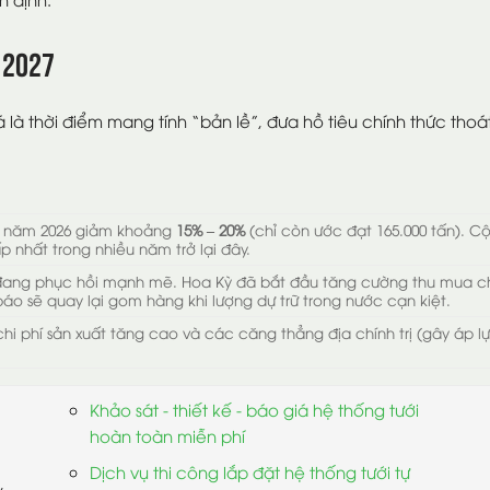
 2027
á là thời điểm mang tính “bản lề”, đưa hồ tiêu chính thức thoá
am năm 2026 giảm khoảng
15% – 20%
(chỉ còn ước đạt 165.000 tấn). Cộn
 nhất trong nhiều năm trở lại đây.
 đang phục hồi mạnh mẽ. Hoa Kỳ đã bắt đầu tăng cường thu mua ch
áo sẽ quay lại gom hàng khi lượng dự trữ trong nước cạn kiệt.
i phí sản xuất tăng cao và các căng thẳng địa chính trị (gây áp lực 
Khảo sát - thiết kế - báo giá hệ thống tưới
hoàn toàn miễn phí
Dịch vụ thi công lắp đặt hệ thống tưới tự
,