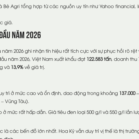
 Bè Agri tổng hợp từ các nguồn uy tín như Yahoo financia
c giá.
 Đầu Năm 2026
năm 2026 ghi nhận tín hiệu rất tích cực với sự phục hồi rõ rệ
đầu năm 2026, Việt Nam xuất khẩu đạt
122.583 tấn
, doanh thu
ng và
13,9%
về giá trị.
y trì ở mức cao và ổn định, dao động trong khoảng
137.000 
a – Vũng Tàu).
ở mức rất hấp dẫn. Giá tiêu đen loại 500 g/l và 550 g/l lần lư
là các bến đỗ lớn nhất. Hoa Kỳ vẫn duy trì vị thế là thị trườ
 định.