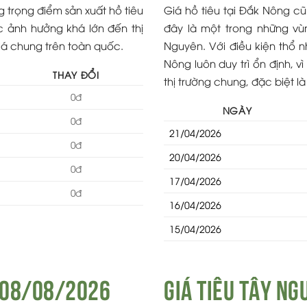
trọng điểm sản xuất hồ tiêu
Giá hồ tiêu tại Đắk Nông c
c ảnh hưởng khá lớn đến thị
đây là một trong những vù
giá chung trên toàn quốc.
Nguyên. Với điều kiện thổ n
Nông luôn duy trì ổn định, vì
THAY ĐỔI
thị trường chung, đặc biệt l
0đ
NGÀY
0đ
21/04/2026
0đ
20/04/2026
0đ
17/04/2026
0đ
16/04/2026
15/04/2026
y 08/08/2026
Giá Tiêu tây n