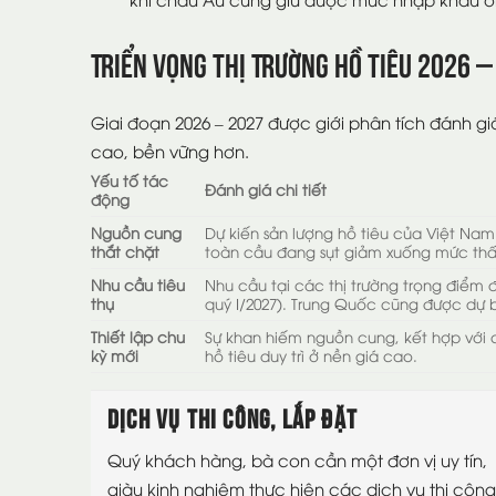
Triển Vọng Thị Trường Hồ Tiêu 2026 –
Giai đoạn 2026 – 2027 được giới phân tích đánh gi
cao, bền vững hơn.
Yếu tố tác
Đánh giá chi tiết
động
Nguồn cung
Dự kiến sản lượng hồ tiêu của Việt N
thắt chặt
toàn cầu đang sụt giảm xuống mức thấp
Nhu cầu tiêu
Nhu cầu tại các thị trường trọng điểm
thụ
quý I/2027). Trung Quốc cũng được dự b
Thiết lập chu
Sự khan hiếm nguồn cung, kết hợp với ch
kỳ mới
hồ tiêu duy trì ở nền giá cao.
DỊCH VỤ THI CÔNG, LẮP ĐẶT
Quý khách hàng, bà con cần một đơn vị uy tín,
giàu kinh nghiệm thực hiện các dịch vụ thi công