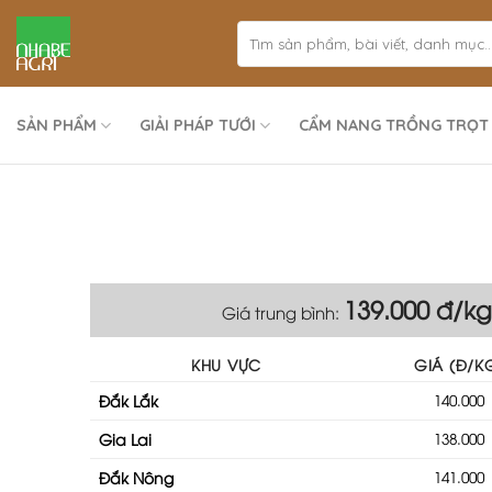
Bỏ
qua
nội
dung
SẢN PHẨM
GIẢI PHÁP TƯỚI
CẨM NANG TRỒNG TRỌT
139.000 đ/kg
Giá trung bình:
KHU VỰC
GIÁ (Đ/K
Đắk Lắk
140.000
Gia Lai
138.000
Đắk Nông
141.000