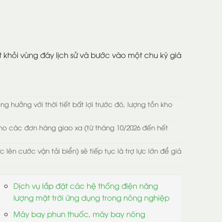
t khỏi vùng đáy lịch sử và bước vào một chu kỳ giá
g hưởng với thời tiết bất lợi trước đó, lượng tồn kho
o các đơn hàng giao xa (từ tháng 10/2026 đến hết
lên cước vận tải biển) sẽ tiếp tục là trợ lực lớn để giá
Dịch vụ lắp đặt các hệ thống điện năng
lượng mặt trời ứng dụng trong nông nghiệp
Máy bay phun thuốc, máy bay nông