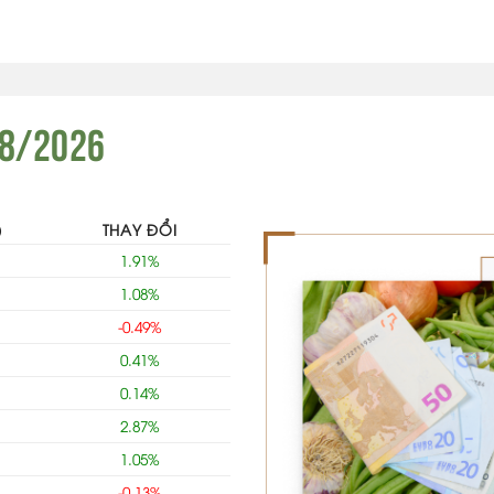
08/2026
THAY ĐỔI
1.91%
1.08%
-0.49%
0.41%
0.14%
2.87%
1.05%
-0.13%