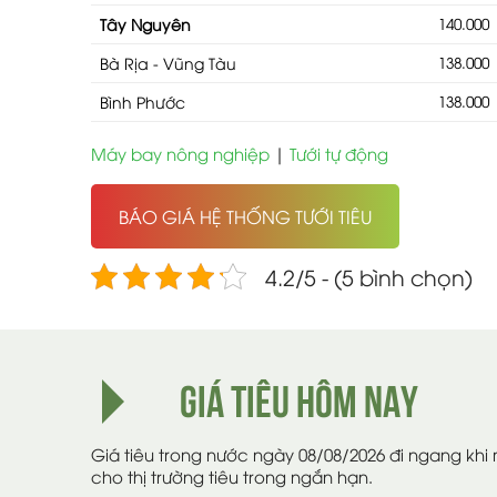
Tây Nguyên
140.000
Bà Rịa - Vũng Tàu
138.000
Bình Phước
138.000
Máy bay nông nghiệp
|
Tưới tự động
BÁO GIÁ HỆ THỐNG TƯỚI TIÊU
4.2/5 - (5 bình chọn)
GIÁ TIÊU HÔM NAY
Giá tiêu trong nước ngày 08/08/2026 đi ngang khi 
cho thị trường tiêu trong ngắn hạn.