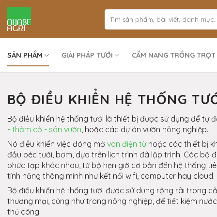
Bỏ
qua
nội
dung
SẢN PHẨM
GIẢI PHÁP TƯỚI
CẨM NANG TRỒNG TRỌT
BỘ ĐIỀU KHIỂN HỆ THỐNG TƯ
Bộ điều khiển hệ thống tưới là thiết bị được sử dụng để tự 
- thảm cỏ - sân vườn
, hoặc các dự án vườn nông nghiệp.
Nó điều khiển việc đóng mở
van điện từ
hoặc các thiết bị k
đầu béc tưới, bơm, dựa trên lịch trình đã lập trình. Các bộ 
phức tạp khác nhau, từ bộ hẹn giờ cơ bản đến hệ thống tiê
tính năng thông minh như kết nối wifi, computer hay cloud.
Bộ điều khiển hệ thống tưới được sử dụng rộng rãi trong 
thương mại, cũng như trong nông nghiệp, để tiết kiệm nướ
thủ công.