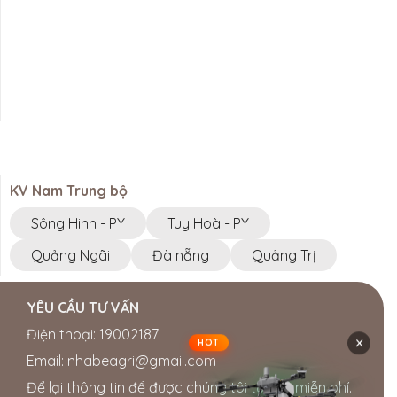
KV Nam Trung bộ
Sông Hinh - PY
Tuy Hoà - PY
Quảng Ngãi
Đà nẵng
Quảng Trị
YÊU CẦU TƯ VẤN
Điện thoại: 19002187
×
HOT
Email: nhabeagri@gmail.com
Để lại thông tin để được chúng tôi tư vấn miễn phí.