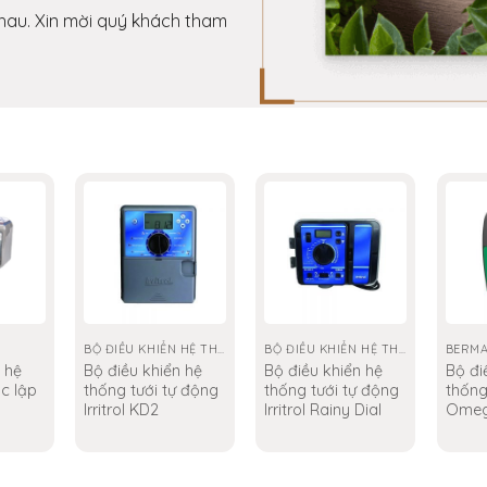
nhau. Xin mời quý khách tham
M
BỘ ĐIỀU KHIỂN HỆ THỐNG TƯỚI IRRITROL
BỘ ĐIỀU KHIỂN HỆ THỐNG TƯỚI IRRITROL
BERM
 hệ
Bộ điều khiển hệ
Bộ điều khiển hệ
Bộ đi
c lập
thống tưới tự động
thống tưới tự động
thống
Irritrol KD2
Irritrol Rainy Dial
Ome