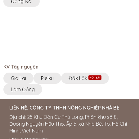
Đồng Nai
HẾ ANH
ôn Eamkeng , Xã
Sông Hinh , T?nh Phú
.
ỮU THIỆN
m46, thị trấn Pơ
út, Đak Lak
KV Tây nguyên
 Hưng
Gia Lai
Pleiku
Đắk Lắk
J46+X6F Đắk Song,
Lâm Đồng
NHH GIẢI PHÁP
LIÊN HỆ:
CÔNG TY TNHH NÔNG NGHIỆP NHÀ BÈ
Ệ ỨNG DỤNG
ình Chiểu, Phường 1,
Địa chỉ: 25 Khu Dân Cư Phú Long, Phân khu số 8,
 Đồng Tháp
Đường Nguyễn Hữu Thọ, Ấp 5, xã Nhà Bè, Tp. Hồ Chí
 0834495979
Minh, Việt Nam