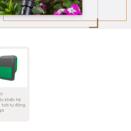
AD
ều khiển hệ
 tưới tự động
ga