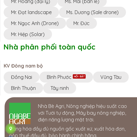
Mr. Hoàng (đại lý)
Ms. Mai (bán lẻ)
DRIPTEC T
Mr. Đạt landscape
Ms. Dương (Sale drone)
Miền Trung ·
Th
Eabar , Huy?n 
Yên , Vi?t Nam 
Mr. Ngọc Anh (Drone)
Mr. Đức
0346888599
Mr. Hiệp (Solar)
DRIPTEC H
Nhà phân phối toàn quốc
Tây Nguyên ·
K
Drang, Krông B
0944764008
KV Đông nam bộ
Đại lý Nông
Đồng Nai
Bình Phước
Vũng Tàu
Tây Nguyên ·
7
Đắk Nông
Bình Thuận
Tây ninh
CÔNG TY T
Nhà Bè Agri, Nông nghiệp hiệu suất cao
CÔNG NGH
với Tưới tự động, Máy bay nông nghiệp,
77-79 Nguyễn Đ
TP. Cao Lãnh,
điện năng lượng mặt trời.
0945810810 -
Hàng hóa đầy đủ nguồn gốc xuất xứ, xuất hóa đơn,
nộp thuế đầy đủ, bảo hành chính hãng.