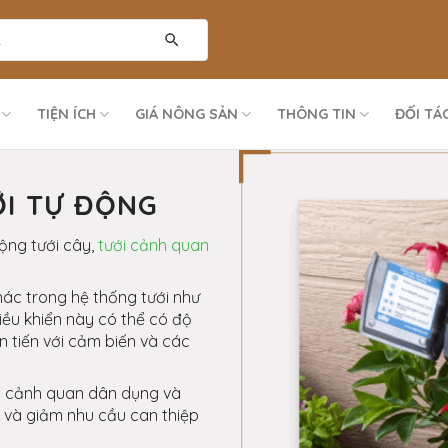
TIỆN ÍCH
GIÁ NÔNG SẢN
THÔNG TIN
ĐỐI TÁ
ỚI TỰ ĐỘNG
động tưới cây,
tưới cảnh quan
hác trong hệ thống tưới như
điều khiển này có thể có độ
n tiến với cảm biến và các
cả cảnh quan dân dụng và
c và giảm nhu cầu can thiệp