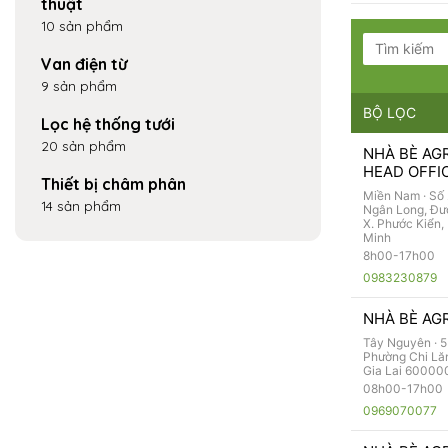
thuật
10 sản phẩm
Van điện từ
9 sản phẩm
BỘ LỌC
Lọc hệ thống tưới
20 sản phẩm
NHÀ BÈ AGR
HEAD OFFI
Thiết bị châm phân
Miền Nam ·
Số 
14 sản phẩm
Ngân Long, Đư
X. Phước Kiển, 
Minh
8h00-17h00
0983230879
NHÀ BÈ AGRI
Tây Nguyên ·
5
Phường Chi Lăn
Gia Lai 60000
08h00-17h00
0969070077