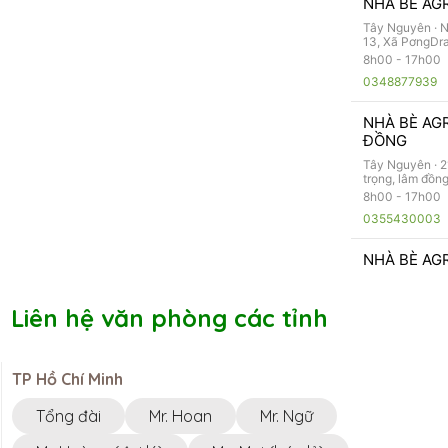
NHÀ BÈ AGR
Tây Nguyên ·
N
13, Xã PơngDr
8h00 - 17h00
0348877939
NHÀ BÈ AGR
ĐỒNG
Tây Nguyên ·
2
trọng, lâm đồn
8h00 - 17h00
0355430003
NHÀ BÈ AGR
Miền Bắc ·
TT11
Việt, Trâu Qùy,
Liên hệ văn phòng các tỉnh
0944961555
NHÀ BÈ AGR
TP Hồ Chí Minh
Miền Nam ·
QL5
Mỹ, Đồng Nai,
Tổng đài
Mr. Hoan
Mr. Ngữ
0345791468