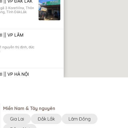
I || VP ĐĂK LẮK
gã 3 KoretVina, Thôn
ang, Tỉnh ĐắkLắk
I || VP LÂM
1 nguyễn thị định, đức
g
I || VP HÀ NỘI
-04, ngõ 22 Cửu
 Gia Lâm, Hà Nội
I || VP ĐỒNG NAI
Miền Nam & Tây nguyên
6, Duyên Lãng, Cẩm
 Vietnam
Gia Lai
Đắk Lắk
Lâm Đồng