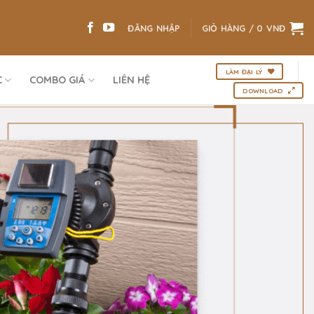
ĐĂNG NHẬP
GIỎ HÀNG /
0
VNĐ
LÀM ĐẠI LÝ
C
COMBO GIÁ
LIÊN HỆ
DOWNLOAD