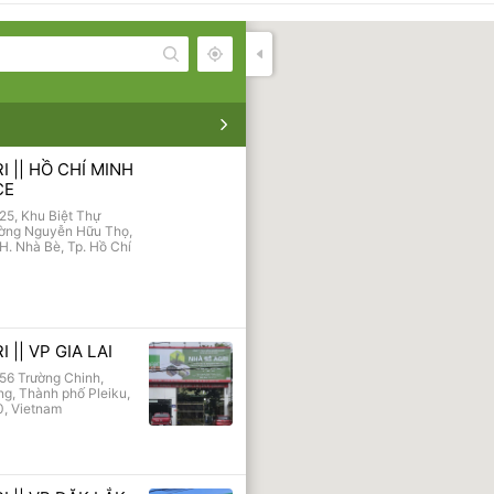
Tất cả
- None -
Miền Bắc
I || HỒ CHÍ MINH
CE
Miền Trung
25, Khu Biệt Thự
Miền Nam
ờng Nguyễn Hữu Thọ,
H. Nhà Bè, Tp. Hồ Chí
- None -
Tây Nguyên
 || VP GIA LAI
56 Trường Chinh,
g, Thành phố Pleiku,
0, Vietnam