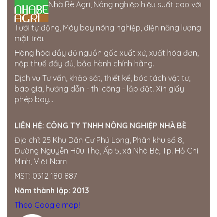
CÔNG TY TNHH GIẢI PHÁP CÔNG NGHỆ
Nhà Bè Agri, Nông nghiệp hiệu suất cao với
ỨNG DỤNG
77-79 Nguyễn Đình Chiểu, Phường 1, TP. Cao Lãnh,
Tưới tự động, Máy bay nông nghiệp, điện năng lượng
Đồng Tháp
mặt trời.
0945810810 - 0834495979
Hàng hóa đầy đủ nguồn gốc xuất xứ, xuất hóa đơn,
Cửa hàng Thái Lợi
nộp thuế đầy đủ, bảo hành chính hãng.
386 hùng vương. thị trấn phú thiện. huyện phú thiện.
Dịch vụ Tư vấn, khảo sát, thiết kế, bóc tách vật tư,
tỉnh gia lai
báo giá, hướng dẫn - thi công - lắp đặt. Xin giấy
0963750153
phép bay...
Cửa hàng Gia Bách
Ấp 7, xã Xuân Tay, Cẩm Mỹ, Đồng Nai, Việt Nam
LIÊN HỆ:
CÔNG TY TNHH NÔNG NGHIỆP NHÀ BÈ
0343954508
Địa chỉ: 25 Khu Dân Cư Phú Long, Phân khu số 8,
Đường Nguyễn Hữu Thọ, Ấp 5, xã Nhà Bè, Tp. Hồ Chí
Thế giới điện nước Đắk Nông
Minh, Việt Nam
205 Quang Trung, Phường Nghĩa Tân, Gia Nghĩa, Đắk
Nông
MST: 0312 180 887
0358722799
Năm thành lập: 2013
Cửa hàng Quốc Tú
Theo Google map!
Khu Đức Thọ, thị trấn Đức Phong, Bù Đăng, Bình