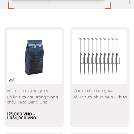
BỘ KIT TƯỚI CẢNH QUAN
BỘ KIT TƯỚI CẢNH QUAN
Bộ kit tưới cây trồng trong
Bộ Kit tưới phun mưa Orbita
chậu Teco Delta Drip
175,000
VNĐ
–
Khoảng
1,084,000
VNĐ
giá:
từ
175,000 VNĐ
đến