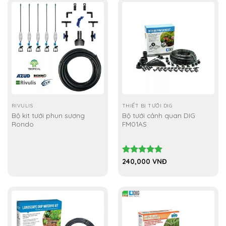
1,084,000 VNĐ
RIVULIS
THIẾT BỊ TƯỚI DIG
Bộ kit tưới phun sương
Bộ tưới cảnh quan DIG
Rondo
FM01AS
Được xếp
240,000
VNĐ
hạng
5.00
5 sao