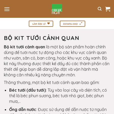
Bỏ
qua
nội
dung
LÀM ĐẠI LÝ
DOWNLOAD
BỘ KIT TƯỚI CẢNH QUAN
Bộ kit tưới cảnh quan
là một bộ sản phẩm hoàn chỉnh
dùng để tưới nước tự động cho các khu vực cảnh quan
như vườn, sân cỏ, ban công, hoặc khu vực cây xanh. Bộ
kit này thường được thiết kế đầy đủ các thành phần cần
thiết để giúp bạn dễ dàng lắp đặt và vận hành mà
không cần nhiều kỹ năng chuyên môn.
Thông thường, một bộ kit tưới cảnh quan bao gồm:
Béc tưới (đầu tưới)
: Tùy vào loại cây và diện tích, có
thể là béc phun sương, béc tưới nhỏ giọt, béc phun
mưa,...
Ống dẫn nước
: Được sử dụng để dẫn nước từ nguồn