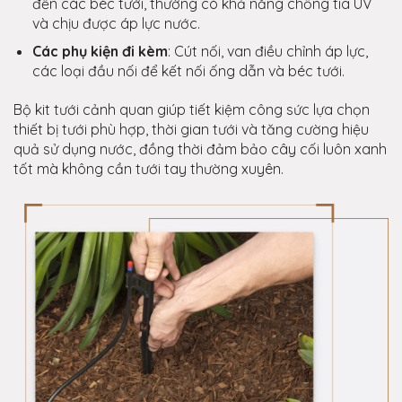
đến các béc tưới, thường có khả năng chống tia UV
và chịu được áp lực nước.
Các phụ kiện đi kèm
: Cút nối, van điều chỉnh áp lực,
các loại đầu nối để kết nối ống dẫn và béc tưới.
Bộ kit tưới cảnh quan giúp tiết kiệm công sức lựa chọn
thiết bị tưới phù hợp, thời gian tưới và tăng cường hiệu
quả sử dụng nước, đồng thời đảm bảo cây cối luôn xanh
tốt mà không cần tưới tay thường xuyên.