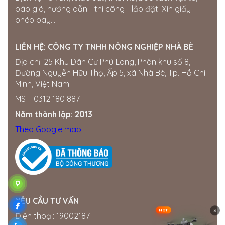
CH NPP LỄ HẠT GIỐNG
báo giá, hướng dẫn - thi công - lắp đặt. Xin giấy
Miền Trung ·
213 QL1A, TT. Phú Long, Hàm
phép bay...
Thuận Bắc, Bình Thuận, Vietnam
0917872111
LIÊN HỆ:
CÔNG TY TNHH NÔNG NGHIỆP NHÀ BÈ
CÔNG TY TNHH THƯƠNG MẠI XÂY
DỰNG VÀ MÔI TRƯỜNG CÔNG RÔ
Địa chỉ: 25 Khu Dân Cư Phú Long, Phân khu số 8,
Đường Nguyễn Hữu Thọ, Ấp 5, xã Nhà Bè, Tp. Hồ Chí
Miền Trung ·
Đường Nguyễn Văn Nhu, Khu phố 5,
Phường Mỹ Bình, TP. Phan Rang-Tháp Chàm,
Minh, Việt Nam
Tỉnh Ninh Thuận, Việt Nam
0931223334
MST: 0312 180 887
Năm thành lập: 2013
CH Điện Nước Nga Quý
Theo Google map!
Miền Nam ·
tổ 6, Ấp 6, Xuấn Tây , Cẩm Mỹ , ĐN
0988290624
Cửa hàng điện nước Hoà Thành
Miền Nam ·
682W+PFG, TT. Định Quán, Định
Quán, Đồng Nai, Vietnam
0928895724
YÊU CẦU TƯ VẤN
×
HOT
Cửa hàng vật tư nông nghiệp Trường
Điện thoại: 19002187
Giang