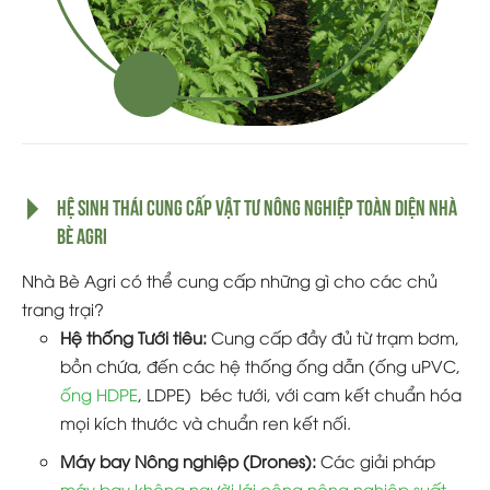
HỆ SINH THÁI CUNG CẤP VẬT TƯ NÔNG NGHIỆP TOÀN DIỆN NHÀ
BÈ AGRI
Nhà Bè Agri có thể cung cấp những gì cho các chủ
trang trại?
Hệ thống Tưới tiêu:
Cung cấp đầy đủ từ trạm bơm,
bồn chứa, đến các hệ thống ống dẫn (ống uPVC,
ống HDPE
, LDPE) béc tưới, với cam kết chuẩn hóa
mọi kích thước và chuẩn ren kết nối.
Máy bay Nông nghiệp (Drones):
Các giải pháp
máy bay không người lái công nông nghiệp suất