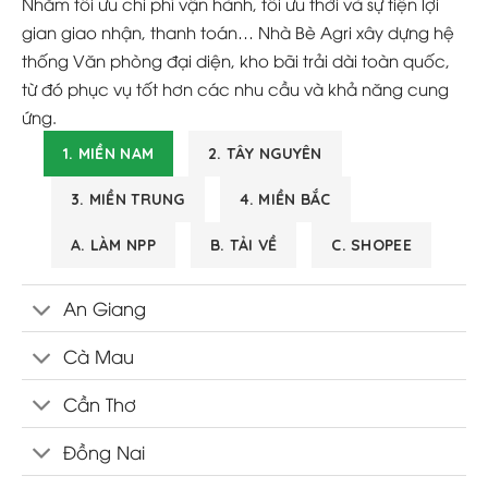
Nhằm tối ưu chi phí vận hành, tối ưu thời và sự tiện lợi
gian giao nhận, thanh toán… Nhà Bè Agri xây dựng hệ
thống Văn phòng đại diện, kho bãi trải dài toàn quốc,
từ đó phục vụ tốt hơn các nhu cầu và khả năng cung
ứng.
1. MIỀN NAM
2. TÂY NGUYÊN
3. MIỀN TRUNG
4. MIỀN BẮC
A. LÀM NPP
B. TẢI VỀ
C. SHOPEE
An Giang
Cà Mau
Cần Thơ
Đồng Nai