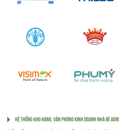
HỆ THỐNG KHO HÀNG, VĂN PHÒNG KINH DOANH NHÀ BÈ AGRI