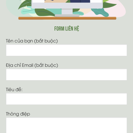
Tây Nguyên ·
Ngã 3 KoretVina, Thôn 13, Xã
PơngDrang, Tỉnh ĐắkLắk
8h00 - 17h00
0348877939
FORM LIÊN HỆ
NHÀ BÈ AGRI || VP LÂM ĐỒNG
Tên của bạn (bắt buộc)
Tây Nguyên ·
21 nguyễn thị định, đức trọng, lâm
đồng
8h00 - 17h00
0355430003
Địa chỉ Email (bắt buộc)
NHÀ BÈ AGRI || VP HÀ NỘI
Miền Bắc ·
TT11-04, ngõ 22 Cửu Việt, Trâu Qùy,
Gia Lâm, Hà Nội
0944961555
Tiêu đề:
NHÀ BÈ AGRI || VP ĐỒNG NAI
Miền Nam ·
QL56, Duyên Lãng, Cẩm Mỹ, Đồng
Nai, Vietnam
Thông điệp
0345791468
DRIPTEC THẾ ANH