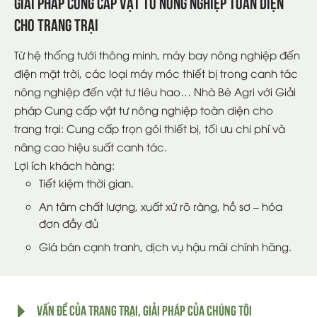
GIẢI PHÁP CUNG CẤP VẬT TƯ NÔNG NGHIỆP TOÀN DIỆN
CHO TRANG TRẠI
Từ hệ thống tưới thông minh, máy bay nông nghiệp đến
điện mặt trời, các loại máy móc thiết bị trong canh tác
nông nghiệp đến vật tư tiêu hao… Nhà Bè Agri với Giải
pháp Cung cấp vật tư nông nghiệp toàn diện cho
trang trại: Cung cấp trọn gói thiết bị, tối ưu chi phí và
nâng cao hiệu suất canh tác.
Lợi ích khách hàng:
Tiết kiệm thời gian.
An tâm chất lượng, xuất xứ rõ ràng, hồ sơ – hóa
đơn đầy đủ
Giá bán cạnh tranh, dịch vụ hậu mãi chính hãng.
VẤN ĐỀ CỦA TRANG TRẠI, GIẢI PHÁP CỦA CHÚNG TÔI