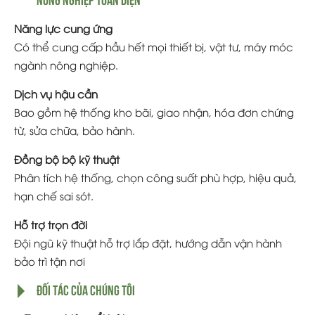
Năng lực cung ứng
Có thể cung cấp hầu hết mọi thiết bị, vật tư, máy móc
ngành nông nghiệp.
Dịch vụ hậu cần
Bao gồm hệ thống kho bãi, giao nhận, hóa đơn chứng
từ, sửa chữa, bảo hành.
Đồng bộ bộ kỹ thuật
Phân tích hệ thống, chọn công suất phù hợp, hiệu quả,
hạn chế sai sót.
Hỗ trợ trọn đời
Đội ngũ kỹ thuật hỗ trợ lắp đặt, hướng dẫn vận hành
bảo trì tận nơi
ĐỐI TÁC CỦA CHÚNG TÔI