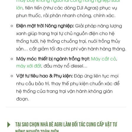
lớn
, tiên tiến (như các dòng DJI Agras) phục vụ
phun thuốc, rải phân nhanh chóng, chính xác.
Điện mặt trời Nông nghiệp:
Giải pháp năng lượng
xanh giúp trang trại tự chủ nguồn điện cho hệ
thống tưới, hệ thống chuồng trại, nuôi trồng thủy
sản… cắt giảm tối đa chi phí vận hành hàng tháng.
Máy móc thiết bị ngành trồng trọt:
Máy cắt cỏ
,
máy xới đất
, đầu máy nổ diesel…
Vật tư tiêu hao & Phụ kiện:
Đáp ứng liên tục mọi
nhu cầu bảo trì, thay thế phụ kiện chuẩn xác để
hệ thống của trang trại vận hành không gián
đoạn.
TẠI SAO CHỌN NHÀ BÈ AGRI LÀM ĐỐI TÁC CUNG CẤP VẬT TƯ
NÔNG NGHIỆP TOÀN DIỆN