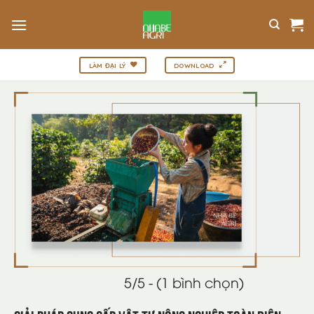
Bỏ
qua
nội
dung
LÀM ĐẠI LÝ
DOWNLOAD
5/5 - (1 bình chọn)