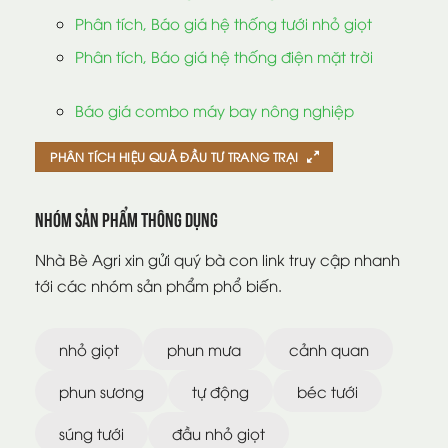
Phân tích, Báo giá hệ thống tưới nhỏ giọt
Phân tích, Báo giá hệ thống điện mặt trời
Báo giá combo máy bay nông nghiệp
PHÂN TÍCH HIỆU QUẢ ĐẦU TƯ TRANG TRẠI
Nhóm sản phẩm thông dụng
Nhà Bè Agri xin gửi quý bà con link truy cập nhanh
tới các nhóm sản phẩm phổ biến.
nhỏ giọt
phun mưa
cảnh quan
phun sương
tự động
béc tưới
súng tưới
đầu nhỏ giọt