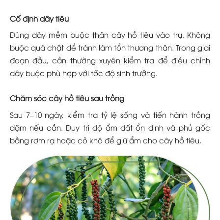
Cố định dây tiêu
Dùng dây mềm buộc thân cây hồ tiêu vào trụ. Không
buộc quá chặt để tránh làm tổn thương thân. Trong giai
đoạn đầu, cần thường xuyên kiểm tra để điều chỉnh
dây buộc phù hợp với tốc độ sinh trưởng.
Chăm sóc cây hồ tiêu sau trồng
Sau 7–10 ngày, kiểm tra tỷ lệ sống và tiến hành trồng
dặm nếu cần. Duy trì độ ẩm đất ổn định và phủ gốc
bằng rơm rạ hoặc cỏ khô để giữ ẩm cho cây hồ tiêu.