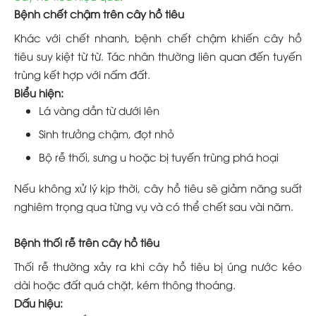
Bệnh chết chậm trên cây hồ tiêu
Khác với chết nhanh, bệnh chết chậm khiến cây hồ
tiêu suy kiệt từ từ. Tác nhân thường liên quan đến tuyến
trùng kết hợp với nấm đất.
Biểu hiện:
Lá vàng dần từ dưới lên
Sinh trưởng chậm, đọt nhỏ
Bộ rễ thối, sưng u hoặc bị tuyến trùng phá hoại
Nếu không xử lý kịp thời, cây hồ tiêu sẽ giảm năng suất
nghiêm trọng qua từng vụ và có thể chết sau vài năm.
Bệnh thối rễ trên cây hồ tiêu
Thối rễ thường xảy ra khi cây hồ tiêu bị úng nước kéo
dài hoặc đất quá chặt, kém thông thoáng.
Dấu hiệu: