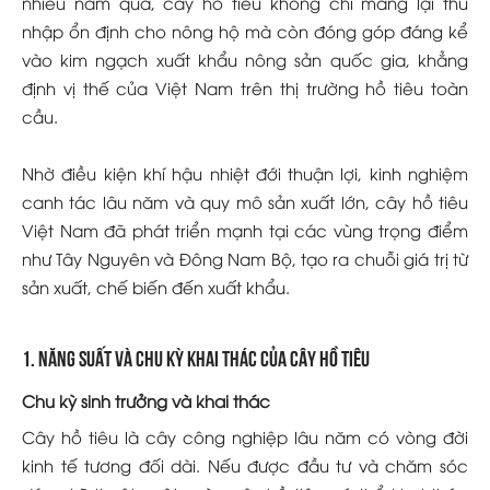
nhiều năm qua, cây hồ tiêu không chỉ mang lại thu
nhập ổn định cho nông hộ mà còn đóng góp đáng kể
vào kim ngạch xuất khẩu nông sản quốc gia, khẳng
định vị thế của Việt Nam trên thị trường hồ tiêu toàn
cầu.
Nhờ điều kiện khí hậu nhiệt đới thuận lợi, kinh nghiệm
canh tác lâu năm và quy mô sản xuất lớn, cây hồ tiêu
Việt Nam đã phát triển mạnh tại các vùng trọng điểm
như Tây Nguyên và Đông Nam Bộ, tạo ra chuỗi giá trị từ
sản xuất, chế biến đến xuất khẩu.
1. Năng Suất Và Chu Kỳ Khai Thác Của Cây Hồ Tiêu
Chu kỳ sinh trưởng và khai thác
Cây hồ tiêu là cây công nghiệp lâu năm có vòng đời
kinh tế tương đối dài. Nếu được đầu tư và chăm sóc