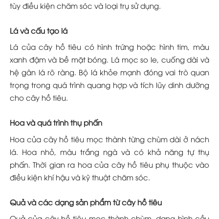
tùy điều kiện chăm sóc và loại trụ sử dụng.
Lá và cấu tạo lá
Lá của cây hồ tiêu có hình trứng hoặc hình tim, màu
xanh đậm và bề mặt bóng. Lá mọc so le, cuống dài và
hệ gân lá rõ ràng. Bộ lá khỏe mạnh đóng vai trò quan
trọng trong quá trình quang hợp và tích lũy dinh dưỡng
cho cây hồ tiêu.
Hoa và quá trình thụ phấn
Hoa của cây hồ tiêu mọc thành từng chùm dài ở nách
lá. Hoa nhỏ, màu trắng ngà và có khả năng tự thụ
phấn. Thời gian ra hoa của cây hồ tiêu phụ thuộc vào
điều kiện khí hậu và kỹ thuật chăm sóc.
Quả và các dạng sản phẩm từ cây hồ tiêu
Quả của cây hồ tiêu mọc thành chùm, dạng hình cầu