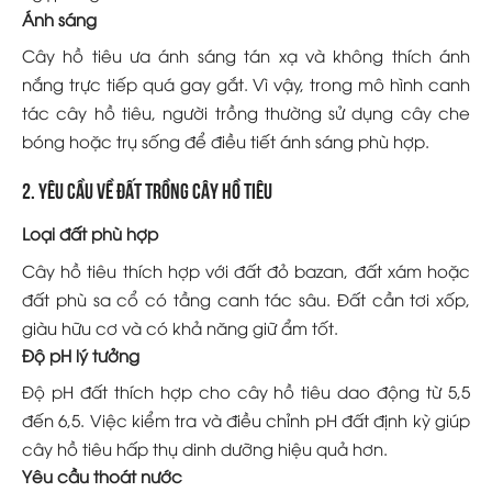
Ánh sáng
Cây hồ tiêu ưa ánh sáng tán xạ và không thích ánh
nắng trực tiếp quá gay gắt. Vì vậy, trong mô hình canh
tác cây hồ tiêu, người trồng thường sử dụng cây che
bóng hoặc trụ sống để điều tiết ánh sáng phù hợp.
2. Yêu cầu về đất trồng cây hồ tiêu
Loại đất phù hợp
Cây hồ tiêu thích hợp với đất đỏ bazan, đất xám hoặc
đất phù sa cổ có tầng canh tác sâu. Đất cần tơi xốp,
giàu hữu cơ và có khả năng giữ ẩm tốt.
Độ pH lý tưởng
Độ pH đất thích hợp cho cây hồ tiêu dao động từ 5,5
đến 6,5. Việc kiểm tra và điều chỉnh pH đất định kỳ giúp
cây hồ tiêu hấp thụ dinh dưỡng hiệu quả hơn.
Yêu cầu thoát nước