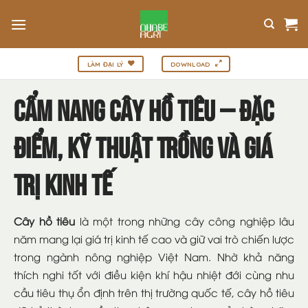
Bỏ
qua
nội
dung
LÀM ĐẠI LÝ
DOWNLOAD
Cẩm Nang Cây Hồ Tiêu – Đặc
Điểm, Kỹ Thuật Trồng Và Giá
Trị Kinh Tế
Cây hồ tiêu
là một trong những cây công nghiệp lâu
năm mang lại giá trị kinh tế cao và giữ vai trò chiến lược
trong ngành nông nghiệp Việt Nam. Nhờ khả năng
thích nghi tốt với điều kiện khí hậu nhiệt đới cùng nhu
cầu tiêu thụ ổn định trên thị trường quốc tế, cây hồ tiêu