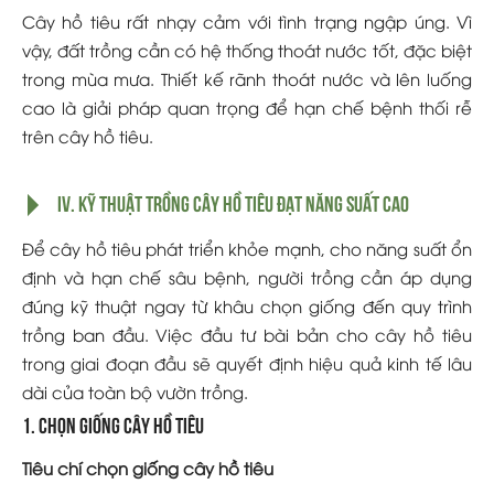
Cây hồ tiêu rất nhạy cảm với tình trạng ngập úng. Vì
vậy, đất trồng cần có hệ thống thoát nước tốt, đặc biệt
trong mùa mưa. Thiết kế rãnh thoát nước và lên luống
cao là giải pháp quan trọng để hạn chế bệnh thối rễ
trên cây hồ tiêu.
IV. Kỹ thuật trồng cây hồ tiêu đạt năng suất cao
Để cây hồ tiêu phát triển khỏe mạnh, cho năng suất ổn
định và hạn chế sâu bệnh, người trồng cần áp dụng
đúng kỹ thuật ngay từ khâu chọn giống đến quy trình
trồng ban đầu. Việc đầu tư bài bản cho cây hồ tiêu
trong giai đoạn đầu sẽ quyết định hiệu quả kinh tế lâu
dài của toàn bộ vườn trồng.
1. Chọn giống cây hồ tiêu
Tiêu chí chọn giống cây hồ tiêu