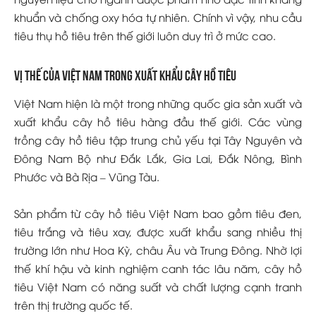
khuẩn và chống oxy hóa tự nhiên. Chính vì vậy, nhu cầu
tiêu thụ hồ tiêu trên thế giới luôn duy trì ở mức cao.
Vị thế của Việt Nam trong xuất khẩu cây hồ tiêu
Việt Nam hiện là một trong những quốc gia sản xuất và
xuất khẩu cây hồ tiêu hàng đầu thế giới. Các vùng
trồng cây hồ tiêu tập trung chủ yếu tại Tây Nguyên và
Đông Nam Bộ như Đắk Lắk, Gia Lai, Đắk Nông, Bình
Phước và Bà Rịa – Vũng Tàu.
Sản phẩm từ cây hồ tiêu Việt Nam bao gồm tiêu đen,
tiêu trắng và tiêu xay, được xuất khẩu sang nhiều thị
trường lớn như Hoa Kỳ, châu Âu và Trung Đông. Nhờ lợi
thế khí hậu và kinh nghiệm canh tác lâu năm, cây hồ
tiêu Việt Nam có năng suất và chất lượng cạnh tranh
trên thị trường quốc tế.