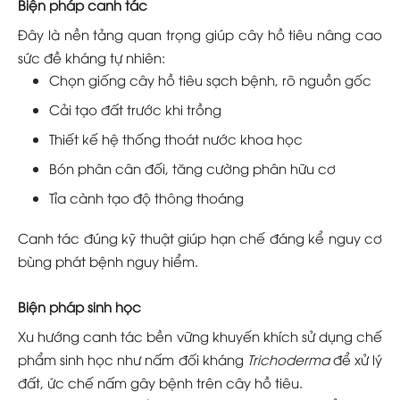
Biện pháp canh tác
Đây là nền tảng quan trọng giúp cây hồ tiêu nâng cao
sức đề kháng tự nhiên:
Chọn giống cây hồ tiêu sạch bệnh, rõ nguồn gốc
Cải tạo đất trước khi trồng
Thiết kế hệ thống thoát nước khoa học
Bón phân cân đối, tăng cường phân hữu cơ
Tỉa cành tạo độ thông thoáng
Canh tác đúng kỹ thuật giúp hạn chế đáng kể nguy cơ
bùng phát bệnh nguy hiểm.
Biện pháp sinh học
Xu hướng canh tác bền vững khuyến khích sử dụng chế
phẩm sinh học như nấm đối kháng
Trichoderma
để xử lý
đất, ức chế nấm gây bệnh trên cây hồ tiêu.