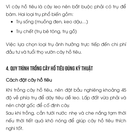
Vì cây hồ tiêu là cây leo nên bắt buộc phải có trụ để
bám. Hai loại trụ phổ biến gồm:
Trụ sống (muồng đen, keo dậu…)
Trụ chết (trụ bê tông, trụ gỗ)
Việc lựa chọn loại trụ ảnh hưởng trực tiếp đến chi phí
đầu tư và tuổi thọ vườn cây hồ tiêu.
4. Quy trình trồng cây hồ tiêu đúng kỹ thuật
Cách đặt cây hồ tiêu
Khi trồng cây hồ tiêu, nên đặt bầu nghiêng khoảng 45
độ về phía trụ để dây tiêu dễ leo. Lấp đất vừa phải và
nén chặt gốc để cố định cây.
Sau khi trồng, cần tưới nước nhẹ và che nắng tạm thời
nếu thời tiết quá khô nóng để giúp cây hồ tiêu thích
nghi tốt.