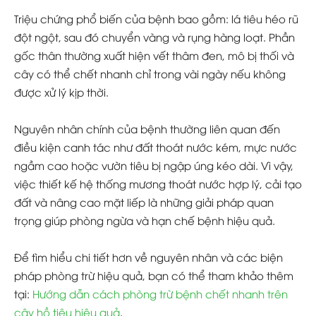
Triệu chứng phổ biến của bệnh bao gồm: lá tiêu héo rũ
đột ngột, sau đó chuyển vàng và rụng hàng loạt. Phần
gốc thân thường xuất hiện vết thâm đen, mô bị thối và
cây có thể chết nhanh chỉ trong vài ngày nếu không
được xử lý kịp thời.
Nguyên nhân chính của bệnh thường liên quan đến
điều kiện canh tác như đất thoát nước kém, mực nước
ngầm cao hoặc vườn tiêu bị ngập úng kéo dài. Vì vậy,
việc thiết kế hệ thống mương thoát nước hợp lý, cải tạo
đất và nâng cao mặt liếp là những giải pháp quan
trọng giúp phòng ngừa và hạn chế bệnh hiệu quả.
Để tìm hiểu chi tiết hơn về nguyên nhân và các biện
pháp phòng trừ hiệu quả, bạn có thể tham khảo thêm
tại:
Hướng dẫn cách phòng trừ bệnh chết nhanh trên
cây hồ tiêu hiệu quả
.