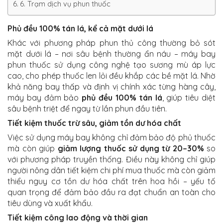
6. Trạm dịch vụ phun thuốc
Phủ đều 100% tán lá, kể cả mặt dưới lá
Khác với phương pháp phun thủ công thường bỏ sót
mặt dưới lá – nơi sâu bệnh thường ẩn náu – máy bay
phun thuốc sử dụng công nghệ tạo sương mù áp lực
cao, cho phép thuốc len lỏi đều khắp các bề mặt lá. Nhờ
khả năng bay thấp và định vị chính xác từng hàng cây,
máy bay đảm bảo
phủ đều 100% tán lá
, giúp tiêu diệt
sâu bệnh triệt để ngay từ lần phun đầu tiên.
Tiết kiệm thuốc trừ sâu, giảm tồn dư hóa chất
Việc sử dụng máy bay không chỉ đảm bảo độ phủ thuốc
mà còn giúp
giảm lượng thuốc sử dụng từ 20–30%
so
với phương pháp truyền thống. Điều này không chỉ giúp
người nông dân tiết kiệm chi phí mua thuốc mà còn giảm
thiểu nguy cơ tồn dư hóa chất trên hoa hồi – yếu tố
quan trọng để đảm bảo đầu ra đạt chuẩn an toàn cho
tiêu dùng và xuất khẩu.
Tiết kiệm công lao động và thời gian