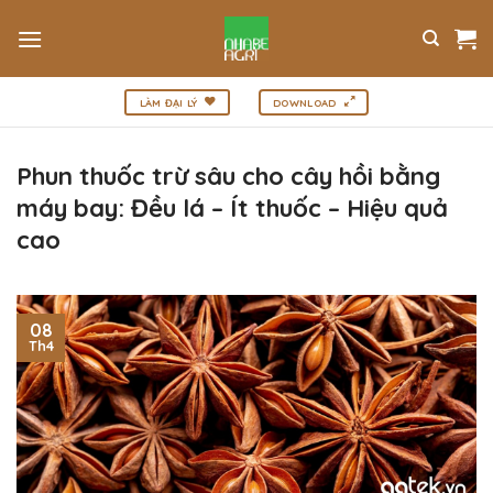
Bỏ
qua
nội
dung
LÀM ĐẠI LÝ
DOWNLOAD
Phun thuốc trừ sâu cho cây hồi bằng
máy bay: Đều lá – Ít thuốc – Hiệu quả
cao
08
Th4