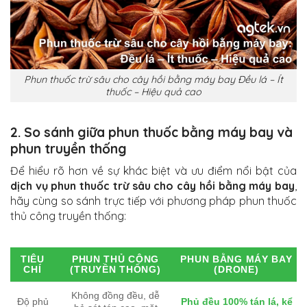
Phun thuốc trừ sâu cho cây hồi bằng máy bay Đều lá – Ít
thuốc – Hiệu quả cao
2. So sánh giữa phun thuốc bằng máy bay và
phun truyền thống
Để hiểu rõ hơn về sự khác biệt và ưu điểm nổi bật của
dịch vụ phun thuốc trừ sâu cho cây hồi bằng máy bay
,
hãy cùng so sánh trực tiếp với phương pháp phun thuốc
thủ công truyền thống:
TIÊU
PHUN THỦ CÔNG
PHUN BẰNG MÁY BAY
CHÍ
(TRUYỀN THỐNG)
(DRONE)
Không đồng đều, dễ
Độ phủ
Phủ đều 100% tán lá, kể