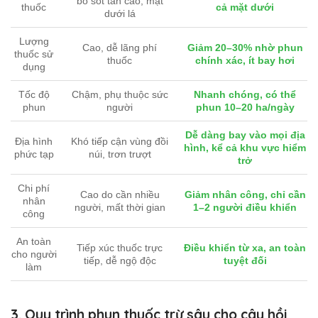
bỏ sót tán cao, mặt
thuốc
cả mặt dưới
dưới lá
Lượng
Cao, dễ lãng phí
Giảm 20–30% nhờ phun
thuốc sử
thuốc
chính xác, ít bay hơi
dụng
Tốc độ
Chậm, phụ thuộc sức
Nhanh chóng, có thể
phun
người
phun 10–20 ha/ngày
Dễ dàng bay vào mọi địa
Địa hình
Khó tiếp cận vùng đồi
hình, kể cả khu vực hiểm
phức tạp
núi, trơn trượt
trở
Chi phí
Cao do cần nhiều
Giảm nhân công, chỉ cần
nhân
người, mất thời gian
1–2 người điều khiển
công
An toàn
Tiếp xúc thuốc trực
Điều khiển từ xa, an toàn
cho người
tiếp, dễ ngộ độc
tuyệt đối
làm
3. Quy trình phun thuốc trừ sâu cho cây hồi