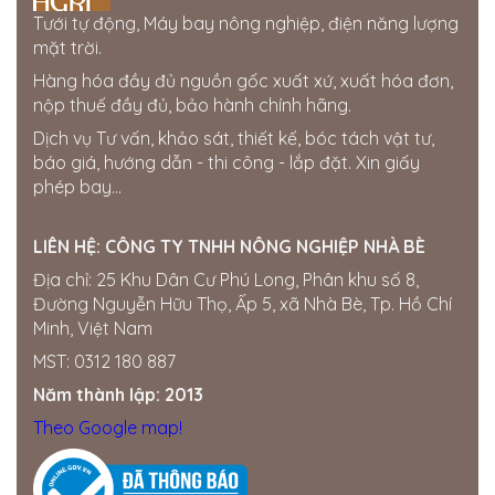
0963750153
Tưới tự động, Máy bay nông nghiệp, điện năng lượng
mặt trời.
Cửa hàng Gia Bách
Hàng hóa đầy đủ nguồn gốc xuất xứ, xuất hóa đơn,
Ấp 7, xã Xuân Tay, Cẩm Mỹ, Đồng Nai, Việt Nam
nộp thuế đầy đủ, bảo hành chính hãng.
0343954508
Dịch vụ Tư vấn, khảo sát, thiết kế, bóc tách vật tư,
Thế giới điện nước Đắk Nông
báo giá, hướng dẫn - thi công - lắp đặt. Xin giấy
205 Quang Trung, Phường Nghĩa Tân, Gia Nghĩa, Đắk
phép bay...
Nông
0358722799
LIÊN HỆ:
CÔNG TY TNHH NÔNG NGHIỆP NHÀ BÈ
Cửa hàng Quốc Tú
Địa chỉ: 25 Khu Dân Cư Phú Long, Phân khu số 8,
Khu Đức Thọ, thị trấn Đức Phong, Bù Đăng, Bình
Đường Nguyễn Hữu Thọ, Ấp 5, xã Nhà Bè, Tp. Hồ Chí
Phước
Minh, Việt Nam
0834560958
MST: 0312 180 887
Đại lí Thành Nhung
Năm thành lập: 2013
Miền Nam ·
SỐ 16 ẤP, Hội Phú, Tân Châu, Tây Ninh,
Việt Nam
Theo Google map!
0909764059