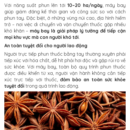
Với năng suất phun lên tới
10–20 ha/ngày
, máy bay
giúp giảm đáng kể thời gian và công sức so với cách
phun tay. Đặc biệt, ở những vùng núi cao, địa hình hiểm
trở – nơi việc di chuyển và vận chuyển thuốc gặp nhiều
khó khăn –
máy bay là giải pháp lý tưởng để tiếp cận
mọi khu vực mà con người khó tới
.
An toàn tuyệt đối cho người lao động
Người trực tiếp phun thuốc bằng tay thường xuyên phải
tiếp xúc với hóa chất, dễ hít phải hơi độc và gặp rủi ro về
sức khỏe. Với máy bay, toàn bộ quy trình phun thuốc
được điều khiển từ xa, người vận hành không cần tiếp
xúc trực tiếp với thuốc,
đảm bảo an toàn sức khỏe
tuyệt đối
trong quá trình lao động.