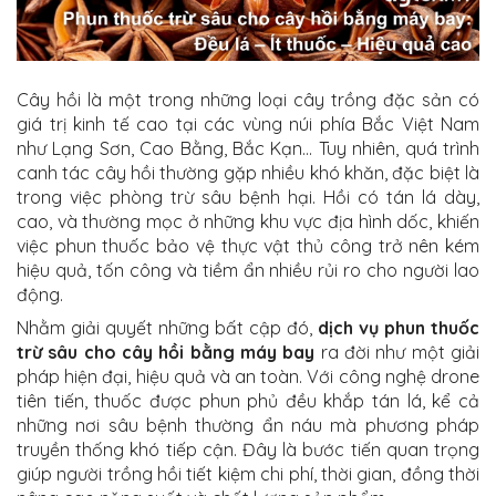
Cây hồi là một trong những loại cây trồng đặc sản có
giá trị kinh tế cao tại các vùng núi phía Bắc Việt Nam
như Lạng Sơn, Cao Bằng, Bắc Kạn… Tuy nhiên, quá trình
canh tác cây hồi thường gặp nhiều khó khăn, đặc biệt là
trong việc phòng trừ sâu bệnh hại. Hồi có tán lá dày,
cao, và thường mọc ở những khu vực địa hình dốc, khiến
việc phun thuốc bảo vệ thực vật thủ công trở nên kém
hiệu quả, tốn công và tiềm ẩn nhiều rủi ro cho người lao
động.
Nhằm giải quyết những bất cập đó,
dịch vụ phun thuốc
trừ sâu cho cây hồi bằng máy bay
ra đời như một giải
pháp hiện đại, hiệu quả và an toàn. Với công nghệ drone
tiên tiến, thuốc được phun phủ đều khắp tán lá, kể cả
những nơi sâu bệnh thường ẩn náu mà phương pháp
truyền thống khó tiếp cận. Đây là bước tiến quan trọng
giúp người trồng hồi tiết kiệm chi phí, thời gian, đồng thời