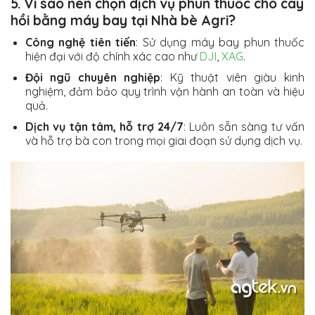
5. Vì sao nên chọn dịch vụ phun thuốc cho cây
hồi bằng máy bay tại Nhà bè Agri?
Công nghệ tiên tiến
: Sử dụng máy bay phun thuốc
hiện đại với độ chính xác cao như
DJI
,
XAG
.
Đội ngũ chuyên nghiệp
: Kỹ thuật viên giàu kinh
nghiệm, đảm bảo quy trình vận hành an toàn và hiệu
quả.
Dịch vụ tận tâm, hỗ trợ 24/7
: Luôn sẵn sàng tư vấn
và hỗ trợ bà con trong mọi giai đoạn sử dụng dịch vụ.