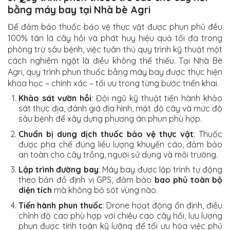
bằng máy bay tại Nhà bè Agri
Để đảm bảo thuốc bảo vệ thực vật được phun phủ đều
100% tán lá cây hồi và phát huy hiệu quả tối đa trong
phòng trừ sâu bệnh, việc tuân thủ quy trình kỹ thuật một
cách nghiêm ngặt là điều không thể thiếu. Tại Nhà Bè
Agri, quy trình phun thuốc bằng máy bay được thực hiện
khoa học – chính xác – tối ưu trong từng bước triển khai.
Khảo sát vườn hồi
: Đội ngũ kỹ thuật tiến hành khảo
sát thực địa, đánh giá địa hình, mật độ cây và mức độ
sâu bệnh để xây dựng phương án phun phù hợp.
Chuẩn bị dung dịch thuốc bảo vệ thực vật
: Thuốc
được pha chế đúng liều lượng khuyến cáo, đảm bảo
an toàn cho cây trồng, người sử dụng và môi trường.
Lập trình đường bay
: Máy bay được lập trình tự động
theo bản đồ định vị GPS, đảm bảo
bao phủ toàn bộ
diện tích
mà không bỏ sót vùng nào.
Tiến hành phun thuốc
: Drone hoạt động ổn định, điều
chỉnh độ cao phù hợp với chiều cao cây hồi, lưu lượng
phun được tính toán kỹ lưỡng để tối ưu hóa việc phủ