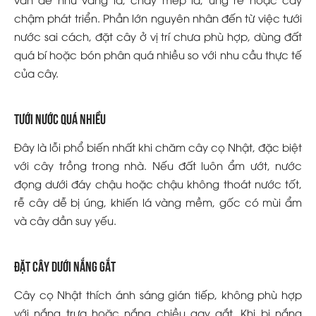
chậm phát triển. Phần lớn nguyên nhân đến từ việc tưới
nước sai cách, đặt cây ở vị trí chưa phù hợp, dùng đất
quá bí hoặc bón phân quá nhiều so với nhu cầu thực tế
của cây.
Tưới nước quá nhiều
Đây là lỗi phổ biến nhất khi chăm cây cọ Nhật, đặc biệt
với cây trồng trong nhà. Nếu đất luôn ẩm ướt, nước
đọng dưới đáy chậu hoặc chậu không thoát nước tốt,
rễ cây dễ bị úng, khiến lá vàng mềm, gốc có mùi ẩm
và cây dần suy yếu.
Đặt cây dưới nắng gắt
Cây cọ Nhật thích ánh sáng gián tiếp, không phù hợp
với nắng trưa hoặc nắng chiều gay gắt. Khi bị nắng