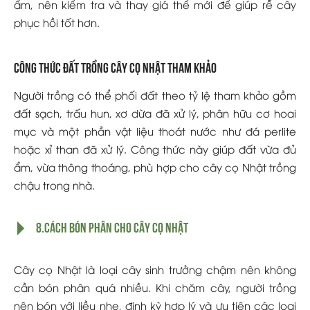
ẩm, nên kiểm tra và thay giá thể mới để giúp rễ cây
phục hồi tốt hơn.
Công thức đất trồng cây cọ Nhật tham khảo
Người trồng có thể phối đất theo tỷ lệ tham khảo gồm
đất sạch, trấu hun, xơ dừa đã xử lý, phân hữu cơ hoai
mục và một phần vật liệu thoát nước như đá perlite
hoặc xỉ than đã xử lý. Công thức này giúp đất vừa đủ
ẩm, vừa thông thoáng, phù hợp cho cây cọ Nhật trồng
chậu trong nhà.
8.Cách bón phân cho cây cọ Nhật
Cây cọ Nhật là loại cây sinh trưởng chậm nên không
cần bón phân quá nhiều. Khi chăm cây, người trồng
nên bón với liều nhẹ, định kỳ hợp lý và ưu tiên các loại