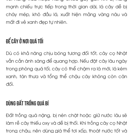
mạnh chiếu trực tiếp trong thời gian dài, lá cây dễ bị
cháy mép, khô đầu lá, xuất hiện mảng vàng nâu và
mất đi vẻ xanh đẹp tự nhiên.
Để cây ở nơi quá tối
Dù có khả năng chịu bóng tương đối tốt, cây cọ Nhật
vẫn cần ánh sáng để quang hợp. Nếu đặt cây lâu ngày
trong phòng quá tối, cây có thể chậm ra lá mới, lá kém
xanh, tán thưa và tổng thể chậu cây không còn cân
đối.
Dùng đất trồng quá bí
Đất trồng quá nặng, bị nén chặt hoặc giữ nước lâu sẽ
làm rễ cây thiếu oxy và dễ bị thối. Khi trồng cây cọ Nhật
trong chậu, nên dùng giá thể tơi xốp, thoát nước tốt và