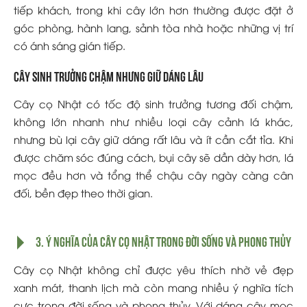
tiếp khách, trong khi cây lớn hơn thường được đặt ở
góc phòng, hành lang, sảnh tòa nhà hoặc những vị trí
có ánh sáng gián tiếp.
Cây sinh trưởng chậm nhưng giữ dáng lâu
Cây cọ Nhật có tốc độ sinh trưởng tương đối chậm,
không lớn nhanh như nhiều loại cây cảnh lá khác,
nhưng bù lại cây giữ dáng rất lâu và ít cần cắt tỉa. Khi
được chăm sóc đúng cách, bụi cây sẽ dần dày hơn, lá
mọc đều hơn và tổng thể chậu cây ngày càng cân
đối, bền đẹp theo thời gian.
3. Ý nghĩa của cây cọ Nhật trong đời sống và phong thủy
Cây cọ Nhật không chỉ được yêu thích nhờ vẻ đẹp
xanh mát, thanh lịch mà còn mang nhiều ý nghĩa tích
cực trong đời sống và phong thủy. Với dáng cây mọc