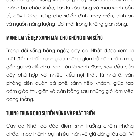
thành bụi chắc khỏe, tán lá xòe rộng và màu xanh bền
bỉ, cây tượng trưng cho sự ổn định, may mắn, bình an
và nguồn năng lượng tươi mới trong không gian sống.
Mang lại vẻ đẹp xanh mát cho không gian sống
Trong đời sống hằng ngày, cây cọ Nhật được xem là
một điểm nhấn xanh giúp không gian trở nên mềm mại,
gần gũi và dễ chịu hơn. Tán lá xanh đậm, xòe đều của
cây phù hợp với nhiều kiểu nội thất, từ nhà ở, văn
phòng đến quán cà phê, sảnh tiếp khách, giúp tạo
cảm giác thư giãn và cân bằng sau những giờ làm việc
căng thẳng.
Tượng trưng cho sự bền vững và phát triển
Cây cọ Nhật có đặc điểm sinh trưởng chậm nhưng
chắc, mọc thành bụi nhiều thân và giữ dáng lâu dài. Vì