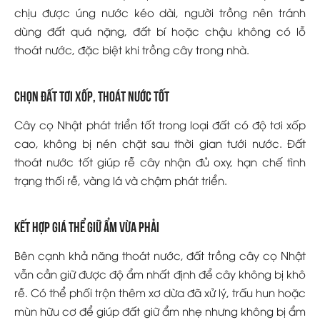
chịu được úng nước kéo dài, người trồng nên tránh
dùng đất quá nặng, đất bí hoặc chậu không có lỗ
thoát nước, đặc biệt khi trồng cây trong nhà.
Chọn đất tơi xốp, thoát nước tốt
Cây cọ Nhật phát triển tốt trong loại đất có độ tơi xốp
cao, không bị nén chặt sau thời gian tưới nước. Đất
thoát nước tốt giúp rễ cây nhận đủ oxy, hạn chế tình
trạng thối rễ, vàng lá và chậm phát triển.
Kết hợp giá thể giữ ẩm vừa phải
Bên cạnh khả năng thoát nước, đất trồng cây cọ Nhật
vẫn cần giữ được độ ẩm nhất định để cây không bị khô
rễ. Có thể phối trộn thêm xơ dừa đã xử lý, trấu hun hoặc
mùn hữu cơ để giúp đất giữ ẩm nhẹ nhưng không bị ẩm