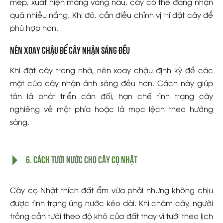
mép, xuất hiện mảng vàng nâu, cây có thể đang nhận
quá nhiều nắng. Khi đó, cần điều chỉnh vị trí đặt cây để
phù hợp hơn.
Nên xoay chậu để cây nhận sáng đều
Khi đặt cây trong nhà, nên xoay chậu định kỳ để các
mặt của cây nhận ánh sáng đều hơn. Cách này giúp
tán lá phát triển cân đối, hạn chế tình trạng cây
nghiêng về một phía hoặc lá mọc lệch theo hướng
sáng.
6. Cách tưới nước cho cây cọ Nhật
Cây cọ Nhật thích đất ẩm vừa phải nhưng không chịu
được tình trạng úng nước kéo dài. Khi chăm cây, người
trồng cần tưới theo độ khô của đất thay vì tưới theo lịch