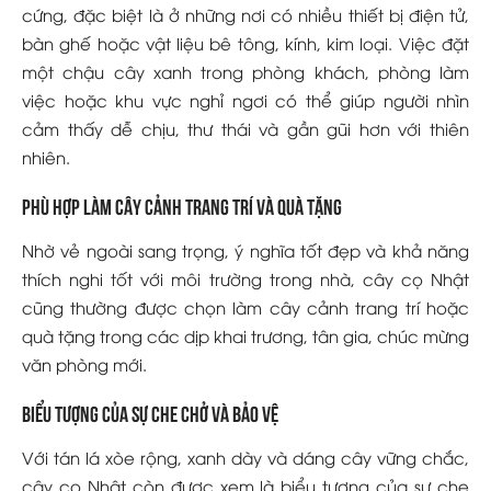
cứng, đặc biệt là ở những nơi có nhiều thiết bị điện tử,
bàn ghế hoặc vật liệu bê tông, kính, kim loại. Việc đặt
một chậu cây xanh trong phòng khách, phòng làm
việc hoặc khu vực nghỉ ngơi có thể giúp người nhìn
cảm thấy dễ chịu, thư thái và gần gũi hơn với thiên
nhiên.
Phù hợp làm cây cảnh trang trí và quà tặng
Nhờ vẻ ngoài sang trọng, ý nghĩa tốt đẹp và khả năng
thích nghi tốt với môi trường trong nhà, cây cọ Nhật
cũng thường được chọn làm cây cảnh trang trí hoặc
quà tặng trong các dịp khai trương, tân gia, chúc mừng
văn phòng mới.
Biểu tượng của sự che chở và bảo vệ
Với tán lá xòe rộng, xanh dày và dáng cây vững chắc,
cây cọ Nhật còn được xem là biểu tượng của sự che