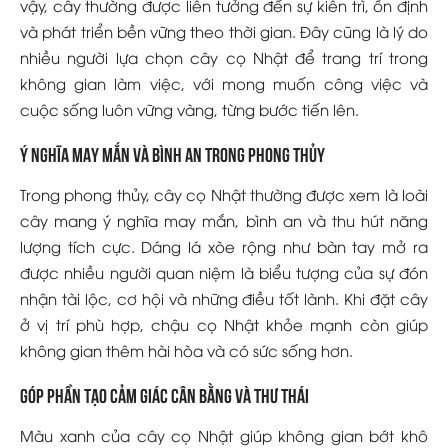
vậy, cây thường được liên tưởng đến sự kiên trì, ổn định
và phát triển bền vững theo thời gian. Đây cũng là lý do
nhiều người lựa chọn cây cọ Nhật để trang trí trong
không gian làm việc, với mong muốn công việc và
cuộc sống luôn vững vàng, từng bước tiến lên.
Ý nghĩa may mắn và bình an trong phong thủy
Trong phong thủy, cây cọ Nhật thường được xem là loài
cây mang ý nghĩa may mắn, bình an và thu hút năng
lượng tích cực. Dáng lá xòe rộng như bàn tay mở ra
được nhiều người quan niệm là biểu tượng của sự đón
nhận tài lộc, cơ hội và những điều tốt lành. Khi đặt cây
ở vị trí phù hợp, chậu cọ Nhật khỏe mạnh còn giúp
không gian thêm hài hòa và có sức sống hơn.
Góp phần tạo cảm giác cân bằng và thư thái
Màu xanh của cây cọ Nhật giúp không gian bớt khô