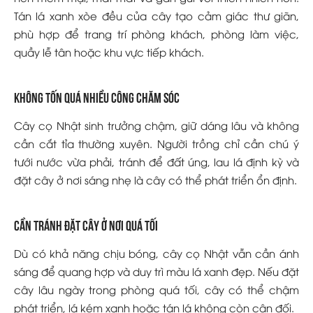
Tán lá xanh xòe đều của cây tạo cảm giác thư giãn,
phù hợp để trang trí phòng khách, phòng làm việc,
quầy lễ tân hoặc khu vực tiếp khách.
Không tốn quá nhiều công chăm sóc
Cây cọ Nhật sinh trưởng chậm, giữ dáng lâu và không
cần cắt tỉa thường xuyên. Người trồng chỉ cần chú ý
tưới nước vừa phải, tránh để đất úng, lau lá định kỳ và
đặt cây ở nơi sáng nhẹ là cây có thể phát triển ổn định.
Cần tránh đặt cây ở nơi quá tối
Dù có khả năng chịu bóng, cây cọ Nhật vẫn cần ánh
sáng để quang hợp và duy trì màu lá xanh đẹp. Nếu đặt
cây lâu ngày trong phòng quá tối, cây có thể chậm
phát triển, lá kém xanh hoặc tán lá không còn cân đối.