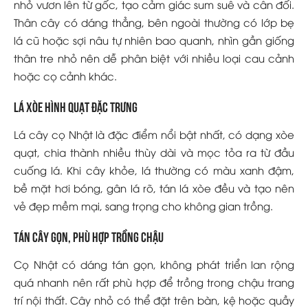
nhỏ vươn lên từ gốc, tạo cảm giác sum suê và cân đối.
Thân cây có dáng thẳng, bên ngoài thường có lớp bẹ
lá cũ hoặc sợi nâu tự nhiên bao quanh, nhìn gần giống
thân tre nhỏ nên dễ phân biệt với nhiều loại cau cảnh
hoặc cọ cảnh khác.
Lá xòe hình quạt đặc trưng
Lá cây cọ Nhật là đặc điểm nổi bật nhất, có dạng xòe
quạt, chia thành nhiều thùy dài và mọc tỏa ra từ đầu
cuống lá. Khi cây khỏe, lá thường có màu xanh đậm,
bề mặt hơi bóng, gân lá rõ, tán lá xòe đều và tạo nên
vẻ đẹp mềm mại, sang trọng cho không gian trồng.
Tán cây gọn, phù hợp trồng chậu
Cọ Nhật có dáng tán gọn, không phát triển lan rộng
quá nhanh nên rất phù hợp để trồng trong chậu trang
trí nội thất. Cây nhỏ có thể đặt trên bàn, kệ hoặc quầy