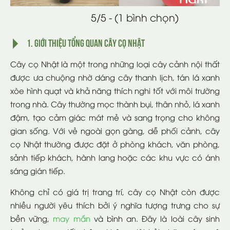
5/5 - (1 bình chọn)
1. Giới thiệu tổng quan cây cọ Nhật
Cây cọ Nhật là một trong những loại cây cảnh nội thất
được ưa chuộng nhờ dáng cây thanh lịch, tán lá xanh
xòe hình quạt và khả năng thích nghi tốt với môi trường
trong nhà. Cây thường mọc thành bụi, thân nhỏ, lá xanh
đậm, tạo cảm giác mát mẻ và sang trọng cho không
gian sống. Với vẻ ngoài gọn gàng, dễ phối cảnh, cây
cọ Nhật thường được đặt ở phòng khách, văn phòng,
sảnh tiếp khách, hành lang hoặc các khu vực có ánh
sáng gián tiếp.
Không chỉ có giá trị trang trí, cây cọ Nhật còn được
nhiều người yêu thích bởi ý nghĩa tượng trưng cho sự
bền vững,
may mắn
và bình an. Đây là loài cây sinh