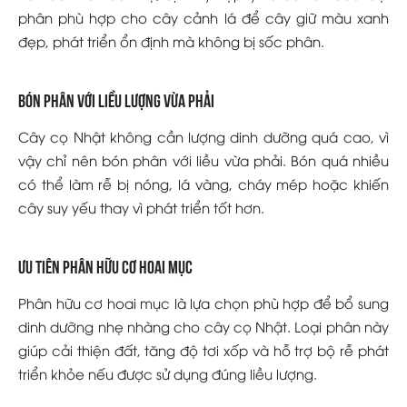
phân phù hợp cho cây cảnh lá để cây giữ màu xanh
đẹp, phát triển ổn định mà không bị sốc phân.
Bón phân với liều lượng vừa phải
Cây cọ Nhật không cần lượng dinh dưỡng quá cao, vì
vậy chỉ nên bón phân với liều vừa phải. Bón quá nhiều
có thể làm rễ bị nóng, lá vàng, cháy mép hoặc khiến
cây suy yếu thay vì phát triển tốt hơn.
Ưu tiên phân hữu cơ hoai mục
Phân hữu cơ hoai mục là lựa chọn phù hợp để bổ sung
dinh dưỡng nhẹ nhàng cho cây cọ Nhật. Loại phân này
giúp cải thiện đất, tăng độ tơi xốp và hỗ trợ bộ rễ phát
triển khỏe nếu được sử dụng đúng liều lượng.