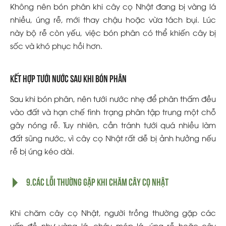
Không nên bón phân khi cây cọ Nhật đang bị vàng lá
nhiều, úng rễ, mới thay chậu hoặc vừa tách bụi. Lúc
này bộ rễ còn yếu, việc bón phân có thể khiến cây bị
sốc và khó phục hồi hơn.
Kết hợp tưới nước sau khi bón phân
Sau khi bón phân, nên tưới nước nhẹ để phân thấm đều
vào đất và hạn chế tình trạng phân tập trung một chỗ
gây nóng rễ. Tuy nhiên, cần tránh tưới quá nhiều làm
đất sũng nước, vì cây cọ Nhật rất dễ bị ảnh hưởng nếu
rễ bị úng kéo dài.
9.Các lỗi thường gặp khi chăm cây cọ Nhật
Khi chăm cây cọ Nhật, người trồng thường gặp các
vấn đề như vàng lá, cháy mép lá, úng rễ hoặc cây