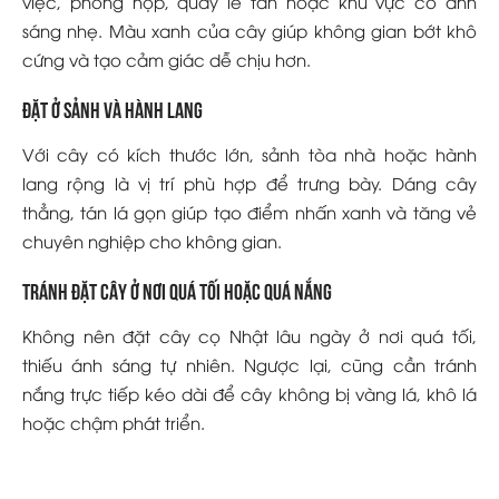
việc, phòng họp, quầy lễ tân hoặc khu vực có ánh
sáng nhẹ. Màu xanh của cây giúp không gian bớt khô
cứng và tạo cảm giác dễ chịu hơn.
Đặt ở sảnh và hành lang
Với cây có kích thước lớn, sảnh tòa nhà hoặc hành
lang rộng là vị trí phù hợp để trưng bày. Dáng cây
thẳng, tán lá gọn giúp tạo điểm nhấn xanh và tăng vẻ
chuyên nghiệp cho không gian.
Tránh đặt cây ở nơi quá tối hoặc quá nắng
Không nên đặt cây cọ Nhật lâu ngày ở nơi quá tối,
thiếu ánh sáng tự nhiên. Ngược lại, cũng cần tránh
nắng trực tiếp kéo dài để cây không bị vàng lá, khô lá
hoặc chậm phát triển.