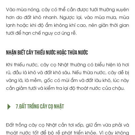
Vào mùa nóng, cây có thể cần được tưới thường xuyên
hơn do đất khô nhanh. Ngược lại, vào mùa mưa, mùa
lạnh hoặc khi độ ẩm không khí cao, nên giãn thời gian
tưới để hạn chế nguy cơ úng rễ.
Nhận biết cây thiếu nước hoặc thừa nước
Khi thiếu nước, cây cọ Nhật thường có biểu hiện lá hơi
rũ, đầu lá khô và đất khô sâu. Nếu thừa nước, cây dễ bị
vàng lá, lá mềm, gốc có mùi ẩm và đất lâu khô, lúc này
cần giảm tưới và kiểm tra lại độ thoát nước của chậu.
7.Đất trồng cây cọ Nhật
Đất trồng cây cọ Nhật cần tơi xốp, giữ ẩm vừa phải và
thoát nước tốt để bộ rễ phát triển khỏe. Vì cây không