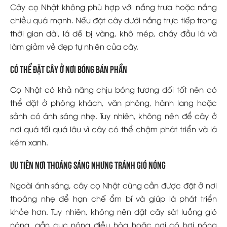
Cây cọ Nhật không phù hợp với nắng trưa hoặc nắng
chiều quá mạnh. Nếu đặt cây dưới nắng trực tiếp trong
thời gian dài, lá dễ bị vàng, khô mép, cháy đầu lá và
làm giảm vẻ đẹp tự nhiên của cây.
Có thể đặt cây ở nơi bóng bán phần
Cọ Nhật có khả năng chịu bóng tương đối tốt nên có
thể đặt ở phòng khách, văn phòng, hành lang hoặc
sảnh có ánh sáng nhẹ. Tuy nhiên, không nên để cây ở
nơi quá tối quá lâu vì cây có thể chậm phát triển và lá
kém xanh.
Ưu tiên nơi thoáng sáng nhưng tránh gió nóng
Ngoài ánh sáng, cây cọ Nhật cũng cần được đặt ở nơi
thoáng nhẹ để hạn chế ẩm bí và giúp lá phát triển
khỏe hơn. Tuy nhiên, không nên đặt cây sát luồng gió
nóng, gần cục nóng điều hòa hoặc nơi có hơi nóng