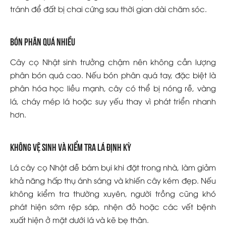
tránh để đất bị chai cứng sau thời gian dài chăm sóc.
Bón phân quá nhiều
Cây cọ Nhật sinh trưởng chậm nên không cần lượng
phân bón quá cao. Nếu bón phân quá tay, đặc biệt là
phân hóa học liều mạnh, cây có thể bị nóng rễ, vàng
lá, cháy mép lá hoặc suy yếu thay vì phát triển nhanh
hơn.
Không vệ sinh và kiểm tra lá định kỳ
Lá cây cọ Nhật dễ bám bụi khi đặt trong nhà, làm giảm
khả năng hấp thụ ánh sáng và khiến cây kém đẹp. Nếu
không kiểm tra thường xuyên, người trồng cũng khó
phát hiện sớm rệp sáp, nhện đỏ hoặc các vết bệnh
xuất hiện ở mặt dưới lá và kẽ bẹ thân.