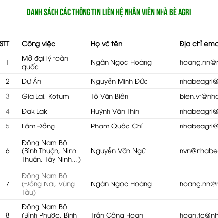
NHÀ BÈ AGRI || HỒ CHÍ MINH HEAD OFFICE
DANH SÁCH CÁC THÔNG TIN LIÊN HỆ NHÂN VIÊN NHÀ BÈ AGRI
Miền Nam ·
Số 25, Khu Biệt Thự Ngân Long, Đường Nguyễn
Hữu Thọ, X. Phước Kiển, H. Nhà Bè, Tp. Hồ Chí Minh
8h00-17h00
STT
Công việc
Họ và tên
Địa chỉ ema
0983230879
Mở đại lý toàn
1
Ngân Ngọc Hoàng
hoang.nn@
NHÀ BÈ AGRI || VP GIA LAI
quốc
Tây Nguyên ·
556 Trường Chinh, Phường Chi Lăng, Thành
2
Dự Án
Nguyễn Minh Đức
nhabeagri
phố Pleiku, Gia Lai 600000, Vietnam
08h00-17h00
3
Gia Lai, Kotum
Tô Văn Biên
bien.vt@nh
0969070077
4
Đak Lak
Huỳnh Văn Thìn
nhabeagri
NHÀ BÈ AGRI || VP ĐĂK LẮK
5
Lâm Đồng
Phạm Quôc Chí
nhabeagri
Tây Nguyên ·
Ngã 3 KoretVina, Thôn 13, Xã PơngDrang,
Tỉnh ĐắkLắk
Đông Nam Bộ
8h00 - 17h00
6
(Bình Thuận, Ninh
Nguyễn Văn Ngữ
nvn@nhabe
Thuận, Tây Ninh…)
0348877939
Đông Nam Bộ
NHÀ BÈ AGRI || VP LÂM ĐỒNG
7
(Đồng Nai, Vũng
Ngân Ngọc Hoàng
hoang.nn@
Tây Nguyên ·
21 nguyễn thị định, đức trọng, lâm đồng
Tàu)
8h00 - 17h00
Đông Nam Bộ
0355430003
8
(Bình Phước, Bình
Trần Công Hoan
hoan.tc@n