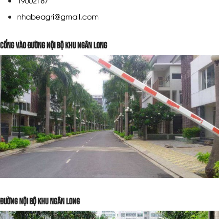
19002187
0355863232
nhabeagri@gmail.com
CÔNG TY TNHH MTV SẢN XUẤT THƯƠNG MẠI
DỊCH VỤ THÁI VIỆT
Cổng vào đường nội bộ khu Ngân long
Miền Nam ·
số 62 đường số 6 phường an lạc , Thành Phố Hồ
Chí Minh
0908881880
CH NPP LỄ HẠT GIỐNG
Miền Trung ·
213 QL1A, TT. Phú Long, Hàm Thuận Bắc, Bình
Thuận, Vietnam
0917872111
CÔNG TY TNHH THƯƠNG MẠI XÂY DỰNG VÀ
MÔI TRƯỜNG CÔNG RÔ
Miền Trung ·
Đường Nguyễn Văn Nhu, Khu phố 5, Phường
Mỹ Bình, TP. Phan Rang-Tháp Chàm, Tỉnh Ninh Thuận, Việt
Nam
0931223334
Đường nội bộ khu Ngân long
CH Điện Nước Nga Quý
Miền Nam ·
tổ 6, Ấp 6, Xuấn Tây , Cẩm Mỹ , ĐN