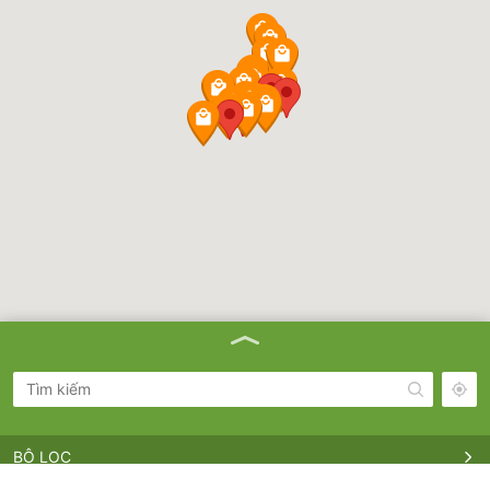
BỘ LỌC