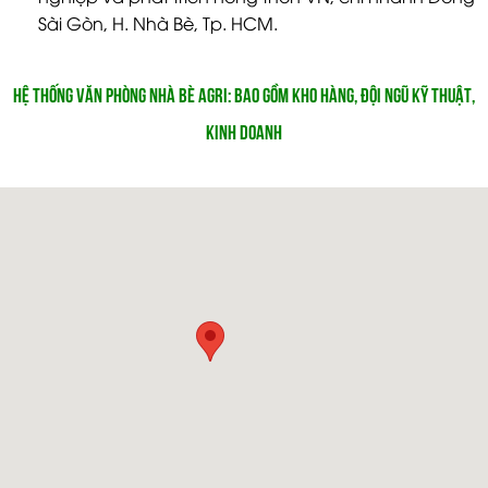
Sài Gòn, H. Nhà Bè, Tp. HCM.
HỆ THỐNG VĂN PHÒNG NHÀ BÈ AGRI: BAO GỒM KHO HÀNG, ĐỘI NGŨ KỸ THUẬT,
KINH DOANH