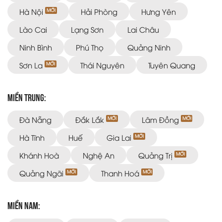
Hà Nội
Hải Phòng
Hưng Yên
Lào Cai
Lạng Sơn
Lai Châu
Ninh Bình
Phú Thọ
Quảng Ninh
Sơn La
Thái Nguyên
Tuyên Quang
Miền Trung:
Đà Nẵng
Đắk Lắk
Lâm Đồng
Hà Tĩnh
Huế
Gia Lai
Khánh Hoà
Nghệ An
Quảng Trị
Quảng Ngãi
Thanh Hoá
Miền Nam: