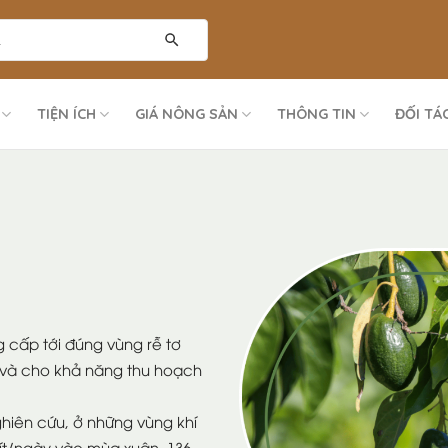
TIỆN ÍCH
GIÁ NÔNG SẢN
THÔNG TIN
ĐỐI TÁ
g cấp tới đúng vùng rễ tơ
 và cho khả năng thu hoạch
ghiên cứu, ở những vùng khí
ít/ngày vào mùa xuân, 136