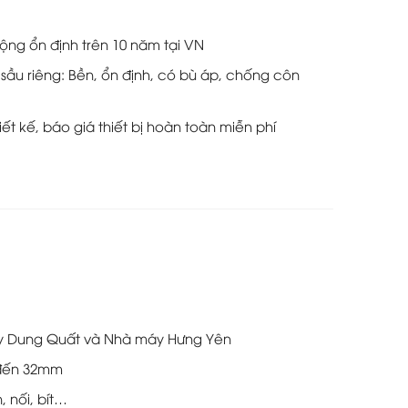
ộng ổn định trên 10 năm tại VN
 sầu riêng: Bền, ổn định, có bù áp, chống côn
hiết kế, báo giá thiết bị hoàn toàn miễn phí
áy Dung Quất và Nhà máy Hưng Yên
 đến 32mm
, nối, bít…