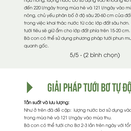
đến 220 l/ngày trong mùa hè và 121 l/ngày vào m
nông, chủ yếu phân bố ở độ sâu 20-60 cm của đấ
trong việc khai thác nước từ các lớp đất sâu hơn
tưới tiêu sẽ giữ ẩm cho lớp đất phía trên 15-20 cm.
Bà con có thể sử dụng phương pháp tưới phun mư
quanh gốc.
5/5 - (2 bình chọn)
GIẢI PHÁP TƯỚI BƠ TỰ Đ
Tần suất và lưu lượng:
Như ở trên đã đề cặp: lượng nước bơ sử dụng vào
trong mùa hè và 121 l/ngày vào mùa thu.
Bà con có thể tưới cho Bơ 2-3 lần trên ngày với t