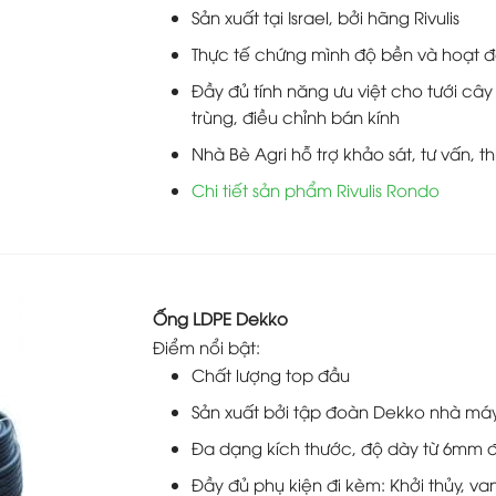
Sản xuất tại Israel, bởi hãng Rivulis
Thực tế chứng mình độ bền và hoạt đ
Đầy đủ tính năng ưu việt cho tưới cây
trùng, điều chỉnh bán kính
Nhà Bè Agri hỗ trợ khảo sát, tư vấn, t
Chi tiết sản phẩm Rivulis Rondo
Ống LDPE Dekko
Điểm nổi bật:
Chất lượng top đầu
Sản xuất bởi tập đoàn Dekko nhà m
Đa dạng kích thước, độ dày từ 6mm
Đầy đủ phụ kiện đi kèm: Khởi thủy, van