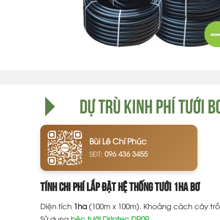
DỰ TRÙ KINH PHÍ TƯỚI B
Bùi Lê Chí Phúc
SĐT:
096 436 3455
TÍNH CHI PHÍ LẮP ĐẶT HỆ THỐNG TƯỚI 1HA BƠ
Diện tích
1ha
(100m x 100m). Khoảng cách cây tr
Sử dụng
béc tưới Driptec DR09