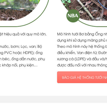
ệt hiệu quả với quy mô lớn,
Mô hình tưới Bơ bằng Ống nh
dụng khi sử dụng màng phủ 
nước, bơm; Lọc, van; Bộ
Theo mô hình này hệ thống 
ống PVC hoặc HDPE); ống
điều khiển, Van điện từ; Đ
ắn béc, ống dẫn nước, phụ
xương cá (LDPE) và đầu và/
c khớp nối, phụ kiện…
được đấu nối với nhau thôn
BÁO GIÁ HỆ THỐNG TƯỚI N