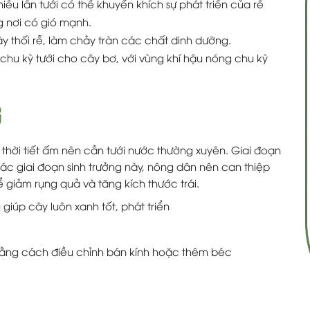
hiều lần tưới có thể khuyến khích sự phát triển của rễ
 nơi có gió mạnh.
ây thối rễ, làm chảy tràn các chất dinh dưỡng.
 chu kỳ tưới cho cây bơ, với vùng khí hậu nóng chu kỳ
G
thời tiết ấm nên cần tưới nước thường xuyên. Giai đoạn
 các giai đoạn sinh trưởng này, nông dân nên can thiệp
 giảm rụng quả và tăng kích thước trái.
iúp cây luôn xanh tốt, phát triển
bằng cách điều chỉnh bán kính hoặc thêm béc