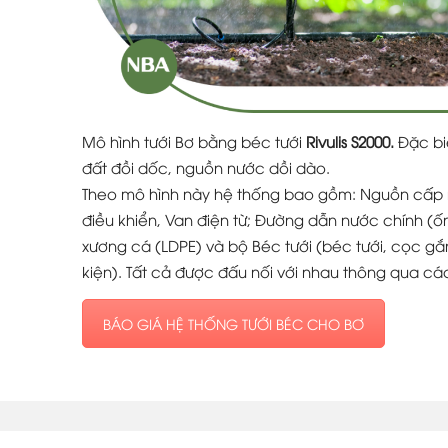
Mô hình tưới Bơ bằng béc tưới
Rivulis S2000.
Đặc bi
đất đồi dốc, nguồn nước dồi dào.
Theo mô hình này hệ thống bao gồm: Nguồn cấp 
điều khiển, Van điện từ; Đường dẫn nước chính (
xương cá (LDPE) và bộ Béc tưới (béc tưới, cọc g
kiện). Tất cả được đấu nối với nhau thông qua cá
BÁO GIÁ HỆ THỐNG TƯỚI BÉC CHO BƠ