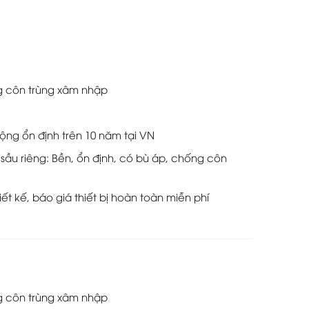
ng côn trùng xâm nhập
ộng ổn định trên 10 năm tại VN
 sầu riêng: Bền, ổn định, có bù áp, chống côn
hiết kế, báo giá thiết bị hoàn toàn miễn phí
ng côn trùng xâm nhập