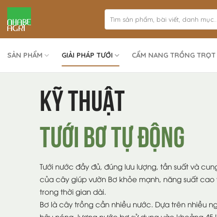
Bỏ
qua
nội
dung
SẢN PHẨM
GIẢI PHÁP TƯỚI
CẨM NANG TRỒNG TRỌT
KỸ THUẬT
TƯỚI BƠ TỰ ĐỘNG
Tưới nước đầy đủ, đúng lưu lượng, tần suất và cun
của cây giúp vườn Bơ khỏe mạnh, năng suất cao
trong thời gian dài.
Bơ là cây trồng cần nhiều nước. Dựa trên nhiều n
hậu nóng, lượng nước bơ sử dụng vào khoảng 45 l