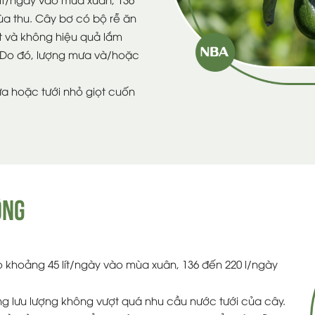
ùa thu. Cây bơ có bộ rễ ăn
t và không hiệu quả lắm
. Do đó, lượng mưa và/hoặc
a hoặc tưới nhỏ giọt cuốn
ỘNG
 khoảng 45 lít/ngày vào mùa xuân, 136 đến 220 l/ngày
ổng lưu lượng không vượt quá nhu cầu nước tưới của cây.