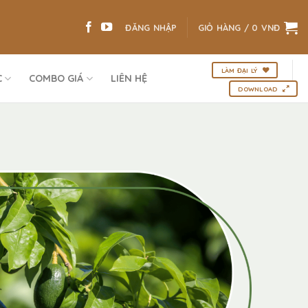
ĐĂNG NHẬP
GIỎ HÀNG /
0
VNĐ
LÀM ĐẠI LÝ
C
COMBO GIÁ
LIÊN HỆ
DOWNLOAD