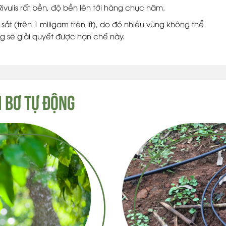
Rivulis rất bền, độ bền lên tới hàng chục năm.
t (trên 1 miligam trên lít), do đó nhiều vùng không thể
g sẽ giải quyết được hạn chế này.
I BƠ TỰ ĐỘNG