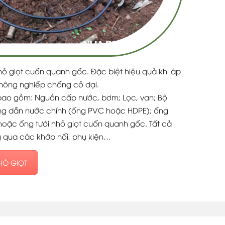
ỏ giọt cuốn quanh gốc. Đặc biệt hiệu quả khi áp
nông nghiếp chống cỏ dại.
bao gồm: Nguồn cấp nước, bơm; Lọc, van; Bộ
ường dẫn nước chính (ống PVC hoặc HDPE); ống
hoặc ống tưới nhỏ giọt cuốn quanh gốc. Tất cả
g qua các khớp nối, phụ kiện…
HỎ GIỌT