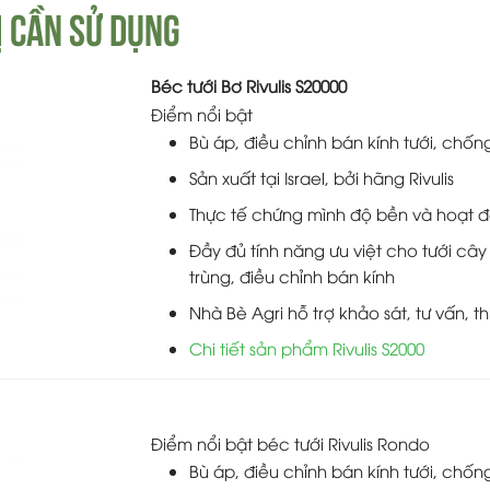
BỊ CẦN SỬ DỤNG
Béc tưới Bơ Rivulis S20000
Điểm nổi bật
Bù áp, điều chỉnh bán kính tưới, chố
Sản xuất tại Israel, bởi hãng Rivulis
Thực tế chứng mình độ bền và hoạt đ
Đầy đủ tính năng ưu việt cho tưới cây
trùng, điều chỉnh bán kính
Nhà Bè Agri hỗ trợ khảo sát, tư vấn, t
Chi tiết sản phẩm Rivulis S2000
Điểm nổi bật béc tưới Rivulis Rondo
Bù áp, điều chỉnh bán kính tưới, chố