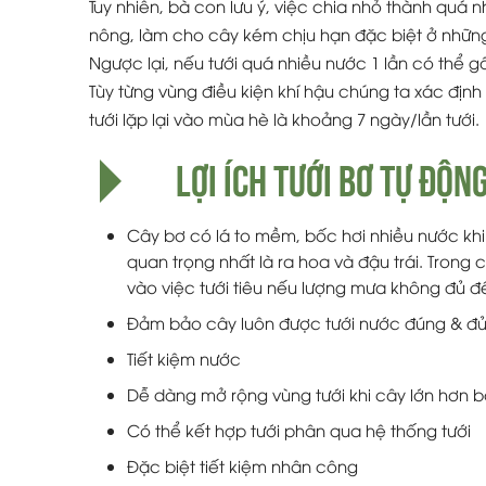
Tuy nhiên, bà con lưu ý, việc chia nhỏ thành quá n
nông, làm cho cây kém chịu hạn đặc biệt ở những
Ngược lại, nếu tưới quá nhiều nước 1 lần có thể g
Tùy từng vùng điều kiện khí hậu chúng ta xác định
tưới lặp lại vào mùa hè là khoảng 7 ngày/lần tưới.
LỢI ÍCH TƯỚI BƠ TỰ ĐỘN
Cây bơ có lá to mềm, bốc hơi nhiều nước khi 
quan trọng nhất là ra hoa và đậu trái. Trong
vào việc tưới tiêu nếu lượng mưa không đủ để
Đảm bảo cây luôn được tưới nước đúng & đủ g
Tiết kiệm nước
Dễ dàng mở rộng vùng tưới khi cây lớn hơn 
Có thể kết hợp tưới phân qua hệ thống tưới
Đặc biệt tiết kiệm nhân công