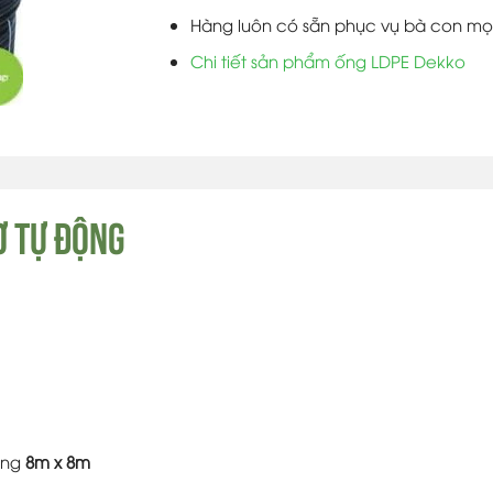
Hàng luôn có sẵn phục vụ bà con mọ
Chi tiết sản phẩm ống LDPE Dekko
Ơ TỰ ĐỘNG
ồng
8m x 8m