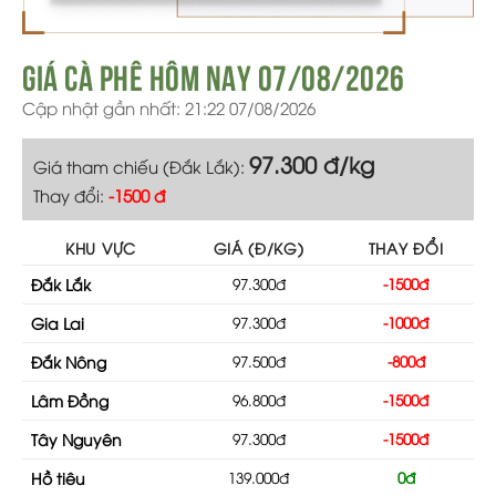
Giá cà phê hôm nay 07/08/2026
Cập nhật gần nhất: 21:22 07/08/2026
97.300 đ/kg
Giá tham chiếu (Đắk Lắk):
Thay đổi:
-1500 đ
KHU VỰC
GIÁ (Đ/KG)
THAY ĐỔI
Đắk Lắk
97.300đ
-1500đ
Gia Lai
97.300đ
-1000đ
Đắk Nông
97.500đ
-800đ
Lâm Đồng
96.800đ
-1500đ
Tây Nguyên
97.300đ
-1500đ
Hồ tiêu
139.000đ
0đ