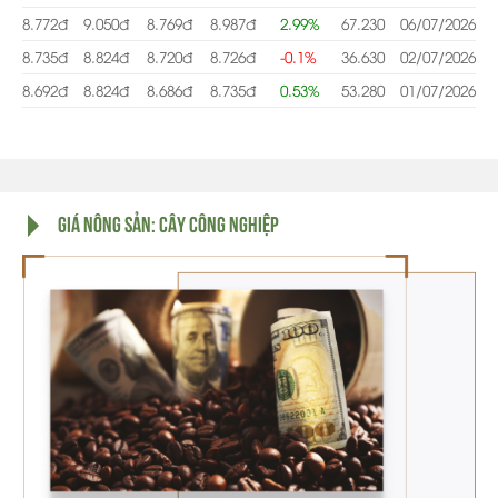
8.772đ
9.050đ
8.769đ
8.987đ
2.99%
67.230
06/07/2026
8.735đ
8.824đ
8.720đ
8.726đ
-0.1%
36.630
02/07/2026
8.692đ
8.824đ
8.686đ
8.735đ
0.53%
53.280
01/07/2026
GIÁ NÔNG SẢN: CÂY CÔNG NGHIỆP