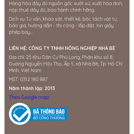
CÔNG TY TNHH THƯƠNG MẠI XÂY
Hàng hóa đầy đủ nguồn gốc xuất xứ, xuất hóa đơn,
DỰNG VÀ MÔI TRƯỜNG CÔNG RÔ
nộp thuế đầy đủ, bảo hành chính hãng.
Miền Trung ·
Đường Nguyễn Văn Nhu, Khu phố 5,
Dịch vụ Tư vấn, khảo sát, thiết kế, bóc tách vật tư,
Phường Mỹ Bình, TP. Phan Rang-Tháp Chàm,
Tỉnh Ninh Thuận, Việt Nam
báo giá, hướng dẫn - thi công - lắp đặt. Xin giấy
0931223334
phép bay...
CH Điện Nước Nga Quý
LIÊN HỆ:
CÔNG TY TNHH NÔNG NGHIỆP NHÀ BÈ
Miền Nam ·
tổ 6, Ấp 6, Xuấn Tây , Cẩm Mỹ , ĐN
Địa chỉ: 25 Khu Dân Cư Phú Long, Phân khu số 8,
0988290624
Đường Nguyễn Hữu Thọ, Ấp 5, xã Nhà Bè, Tp. Hồ Chí
Cửa hàng điện nước Hoà Thành
Minh, Việt Nam
Miền Nam ·
682W+PFG, TT. Định Quán, Định
MST: 0312 180 887
Quán, Đồng Nai, Vietnam
0928895724
Năm thành lập: 2013
Theo Google map!
Cửa hàng vật tư nông nghiệp Trường
Giang
Miền Trung ·
103 DT720, thôn 8, Gia An, Tánh
Linh, Lâm Đồng
0868 091 762