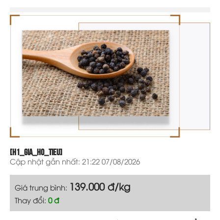
[h1_gia_ho_tieu]
Cập nhật gần nhất: 21:22 07/08/2026
139.000 đ/kg
Giá trung bình:
Thay đổi:
0 đ