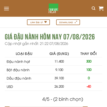
Bỏ
qua
nội
dung
LÀM ĐẠI LÝ
DOWNLOAD
Giá đậu nành hôm nay 07/08/2026
Cập nhật gần nhất: 21:22 07/08/2026
LOẠI ĐẬU
GIÁ (Đ/KG)
THAY ĐỔI
Đậu nành hạt
11.400
300
Bột đậu nành
9.100
100
Dầu đậu nành
39.100
0
USD
26.200
-40
4/5 - (2 bình chọn)