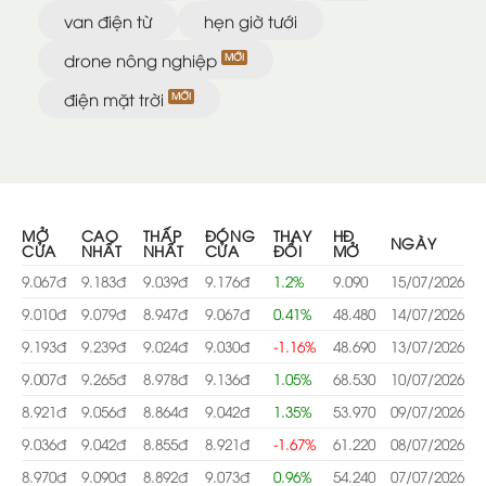
van điện từ
hẹn giờ tưới
drone nông nghiệp
điện mặt trời
MỞ
CAO
THẤP
ĐÓNG
THAY
HĐ
NGÀY
CỬA
NHẤT
NHẤT
CỬA
ĐỔI
MỞ
9.067đ
9.183đ
9.039đ
9.176đ
1.2%
9.090
15/07/2026
9.010đ
9.079đ
8.947đ
9.067đ
0.41%
48.480
14/07/2026
9.193đ
9.239đ
9.024đ
9.030đ
-1.16%
48.690
13/07/2026
9.007đ
9.265đ
8.978đ
9.136đ
1.05%
68.530
10/07/2026
8.921đ
9.056đ
8.864đ
9.042đ
1.35%
53.970
09/07/2026
9.036đ
9.042đ
8.855đ
8.921đ
-1.67%
61.220
08/07/2026
8.970đ
9.090đ
8.892đ
9.073đ
0.96%
54.240
07/07/2026