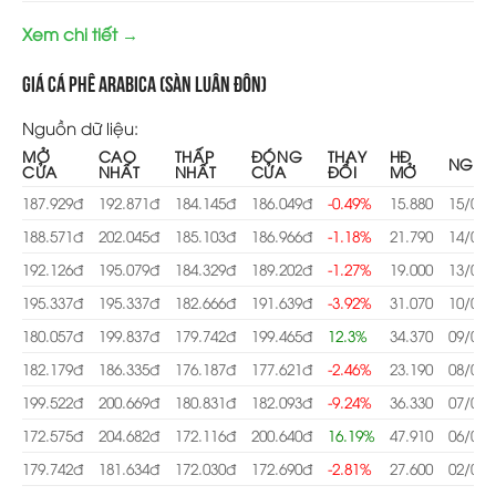
Xem chi tiết →
Giá cá phê Arabica (Sàn Luân Đôn)
Nguồn dữ liệu:
MỞ
CAO
THẤP
ĐÓNG
THAY
HĐ
NGÀY
CỬA
NHẤT
NHẤT
CỬA
ĐỔI
MỞ
187.929đ
192.871đ
184.145đ
186.049đ
-0.49%
15.880
15/07/
188.571đ
202.045đ
185.103đ
186.966đ
-1.18%
21.790
14/07/
192.126đ
195.079đ
184.329đ
189.202đ
-1.27%
19.000
13/07/
195.337đ
195.337đ
182.666đ
191.639đ
-3.92%
31.070
10/07/
180.057đ
199.837đ
179.742đ
199.465đ
12.3%
34.370
09/07/
182.179đ
186.335đ
176.187đ
177.621đ
-2.46%
23.190
08/07/
199.522đ
200.669đ
180.831đ
182.093đ
-9.24%
36.330
07/07/
172.575đ
204.682đ
172.116đ
200.640đ
16.19%
47.910
06/07/
179.742đ
181.634đ
172.030đ
172.690đ
-2.81%
27.600
02/07/