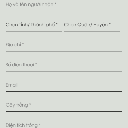
NHÀ BÈ AGRI || VP LÂM ĐỒNG
Tây Nguyên ·
21 nguyễn thị định, đức trọng, lâm
đồng
8h00 - 17h00
0355430003
NHÀ BÈ AGRI || VP HÀ NỘI
Miền Bắc ·
TT11-04, ngõ 22 Cửu Việt, Trâu Qùy,
Gia Lâm, Hà Nội
0944961555
NHÀ BÈ AGRI || VP ĐỒNG NAI
Miền Nam ·
QL56, Duyên Lãng, Cẩm Mỹ, Đồng
Nai, Vietnam
0345791468
DRIPTEC THẾ ANH
Miền Trung ·
Thôn Eamkeng , Xã Eabar , Huy?n
Sông Hinh , T?nh Phú Yên , Vi?t Nam .
0346888599