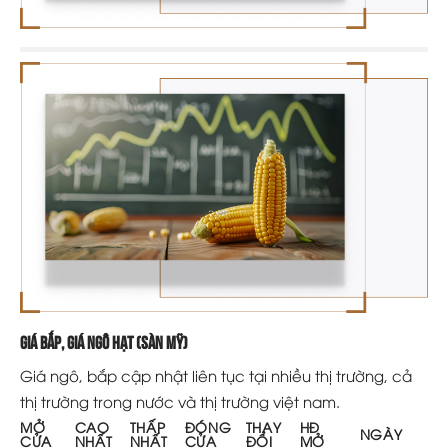
Giá bắp, giá ngô hạt (sàn Mỹ)
Giá ngô, bắp cập nhật liên tục tại nhiều thị trường, cả
thị trường trong nước và thị trường việt nam.
MỞ
CAO
THẤP
ĐÓNG
THAY
HĐ
NGÀY
CỬA
NHẤT
NHẤT
CỬA
ĐỔI
MỞ