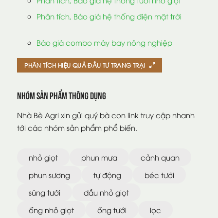
Phân tích, Báo giá hệ thống tưới nhỏ giọt
Phân tích, Báo giá hệ thống điện mặt trời
Báo giá combo máy bay nông nghiệp
PHÂN TÍCH HIỆU QUẢ ĐẦU TƯ TRANG TRẠI
Nhóm sản phẩm thông dụng
Nhà Bè Agri xin gửi quý bà con link truy cập nhanh
tới các nhóm sản phẩm phổ biến.
nhỏ giọt
phun mưa
cảnh quan
phun sương
tự động
béc tưới
súng tưới
đầu nhỏ giọt
ống nhỏ giọt
ống tưới
lọc