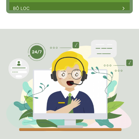
BỘ LỌC
NHÀ BÈ AGRI || HỒ CHÍ MINH HEAD
OFFICE
Miền Nam ·
Số 25, Khu Biệt Thự Ngân Long,
Đường Nguyễn Hữu Thọ, X. Phước Kiển, H. Nhà
Bè, Tp. Hồ Chí Minh
8h00-17h00
0983230879
NHÀ BÈ AGRI || VP GIA LAI
Tây Nguyên ·
556 Trường Chinh, Phường Chi
Lăng, Thành phố Pleiku, Gia Lai 600000,
Vietnam
08h00-17h00
0969070077
NHÀ BÈ AGRI || VP ĐĂK LẮK
Tây Nguyên ·
Ngã 3 KoretVina, Thôn 13, Xã
PơngDrang, Tỉnh ĐắkLắk
8h00 - 17h00
0348877939