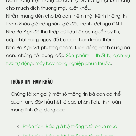
cho mụch đích thương mại, xuất khẩu.
Nhằm mang đến cho bà con thêm một kênh thông tin
tham khảo giá nông sản, giá đậu nành, đội ngũ CNTT
Nhà Bè Agri đã thu thập dữ liệu từ các nguồn uy tín,
cập nhật hàng ngày để bà con tham khảo thêm.
Nhà Bè Agri với phương châm, luôn đồng hành cùng bà
con, chúng tôi cung cấp
Sản phẩm – thiết bị dịch vụ
tưới tự động
,
máy bay nông nghiệp phun thuốc
.
Thông tin tham khảo
Chúng tôi xin gợi ý một số thông tin bà con có thể
quan tâm, đây hầu hết là các phân tích, tính toán
mang tính ứng dụng cao.
Phân tích, Báo giá hệ thống tưới phun mưa