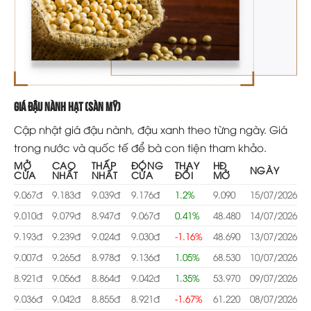
Giá đậu nành hạt (Sàn Mỹ)
Cập nhật giá đậu nành, đậu xanh theo từng ngày. Giá
trong nước và quốc tế để bà con tiện tham khảo.
MỞ
CAO
THẤP
ĐÓNG
THAY
HĐ
NGÀY
CỬA
NHẤT
NHẤT
CỬA
ĐỔI
MỞ
9.067đ
9.183đ
9.039đ
9.176đ
1.2%
9.090
15/07/2026
9.010đ
9.079đ
8.947đ
9.067đ
0.41%
48.480
14/07/2026
9.193đ
9.239đ
9.024đ
9.030đ
-1.16%
48.690
13/07/2026
9.007đ
9.265đ
8.978đ
9.136đ
1.05%
68.530
10/07/2026
8.921đ
9.056đ
8.864đ
9.042đ
1.35%
53.970
09/07/2026
9.036đ
9.042đ
8.855đ
8.921đ
-1.67%
61.220
08/07/2026