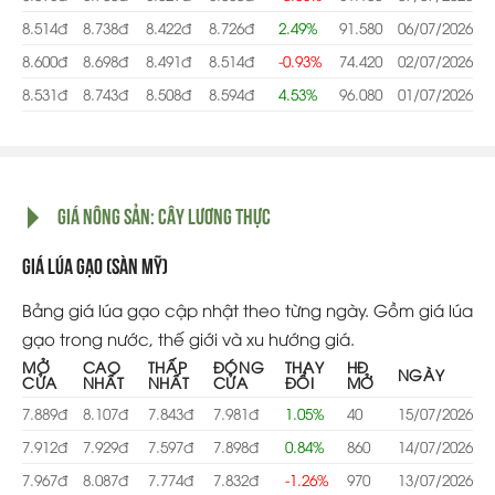
8.514đ
8.738đ
8.422đ
8.726đ
2.49%
91.580
06/07/2026
8.600đ
8.698đ
8.491đ
8.514đ
-0.93%
74.420
02/07/2026
8.531đ
8.743đ
8.508đ
8.594đ
4.53%
96.080
01/07/2026
GIÁ NÔNG SẢN: CÂY LƯƠNG THỰC
Giá lúa gạo (Sàn Mỹ)
Bảng giá lúa gạo cập nhật theo từng ngày. Gồm giá lúa
gạo trong nước, thế giới và xu hướng giá.
MỞ
CAO
THẤP
ĐÓNG
THAY
HĐ
NGÀY
CỬA
NHẤT
NHẤT
CỬA
ĐỔI
MỞ
7.889đ
8.107đ
7.843đ
7.981đ
1.05%
40
15/07/2026
7.912đ
7.929đ
7.597đ
7.898đ
0.84%
860
14/07/2026
7.967đ
8.087đ
7.774đ
7.832đ
-1.26%
970
13/07/2026