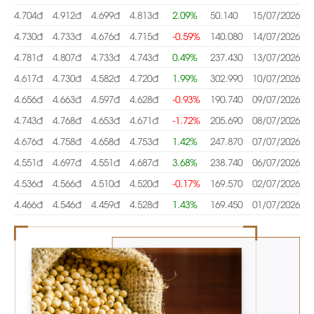
4.704đ
4.912đ
4.699đ
4.813đ
2.09%
50.140
15/07/2026
4.730đ
4.733đ
4.676đ
4.715đ
-0.59%
140.080
14/07/2026
4.781đ
4.807đ
4.733đ
4.743đ
0.49%
237.430
13/07/2026
4.617đ
4.730đ
4.582đ
4.720đ
1.99%
302.990
10/07/2026
4.656đ
4.663đ
4.597đ
4.628đ
-0.93%
190.740
09/07/2026
4.743đ
4.768đ
4.653đ
4.671đ
-1.72%
205.690
08/07/2026
4.676đ
4.758đ
4.658đ
4.753đ
1.42%
247.870
07/07/2026
4.551đ
4.697đ
4.551đ
4.687đ
3.68%
238.740
06/07/2026
4.536đ
4.566đ
4.510đ
4.520đ
-0.17%
169.570
02/07/2026
4.466đ
4.546đ
4.459đ
4.528đ
1.43%
169.450
01/07/2026