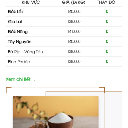
KHU VỰC
GIÁ (Đ/KG)
THAY ĐỔI
Đắk Lắk
140.000
0
Gia Lai
138.000
0
Đắk Nông
141.000
0
Tây Nguyên
140.000
0
Bà Rịa - Vũng Tàu
138.000
0
Bình Phước
138.000
0
Xem chi tiết →