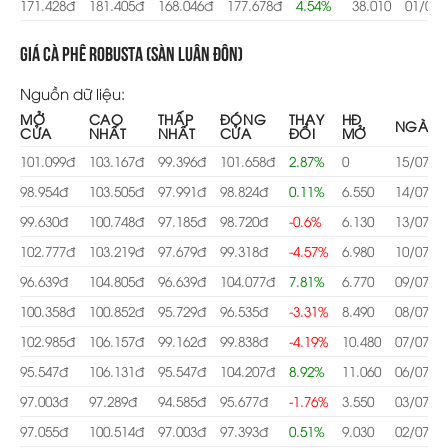
171.428đ
181.405đ
168.046đ
177.678đ
4.54%
38.010
01/07/
Giá cà phê Robusta (Sàn Luân Đôn)
Nguồn dữ liệu:
MỞ
CAO
THẤP
ĐÓNG
THAY
HĐ
NGÀY
CỬA
NHẤT
NHẤT
CỬA
ĐỔI
MỞ
101.099đ
103.167đ
99.396đ
101.658đ
2.87%
0
15/07/2
98.954đ
103.505đ
97.991đ
98.824đ
0.11%
6.550
14/07/2
99.630đ
100.748đ
97.185đ
98.720đ
-0.6%
6.130
13/07/2
102.777đ
103.219đ
97.679đ
99.318đ
-4.57%
6.980
10/07/2
96.639đ
104.805đ
96.639đ
104.077đ
7.81%
6.770
09/07/2
100.358đ
100.852đ
95.729đ
96.535đ
-3.31%
8.490
08/07/2
102.985đ
106.157đ
99.162đ
99.838đ
-4.19%
10.480
07/07/2
95.547đ
106.131đ
95.547đ
104.207đ
8.92%
11.060
06/07/2
97.003đ
97.289đ
94.585đ
95.677đ
-1.76%
3.550
03/07/2
97.055đ
100.514đ
97.003đ
97.393đ
0.51%
9.030
02/07/2