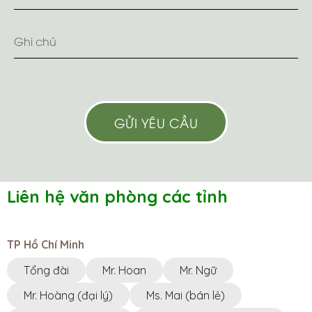
DRIPTEC HỮU THIỆN
Tây Nguyên ·
Km46, thị trấn Pơ Drang, Krông Bút,
Đak Lak
0944764008
Đại lý Nông Hưng
Tây Nguyên ·
7J46+X6F Đắk Song, Đắk Nông
CÔNG TY TNHH GIẢI PHÁP CÔNG
NGHỆ ỨNG DỤNG
77-79 Nguyễn Đình Chiểu, Phường 1, TP. Cao
Lãnh, Đồng Tháp
0945810810 - 0834495979
Liên hệ văn phòng các tỉnh
Cửa hàng Thái Lợi
386 hùng vương. thị trấn phú thiện. huyện phú
thiện. tỉnh gia lai
TP Hồ Chí Minh
0963750153
Tổng đài
Mr. Hoan
Mr. Ngữ
Cửa hàng Gia Bách
Mr. Hoàng (đại lý)
Ms. Mai (bán lẻ)
Ấp 7, xã Xuân Tay, Cẩm Mỹ, Đồng Nai, Việt Nam