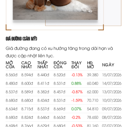
Giá đường (sàn Mỹ)
Giá đường đang có xu hướng tăng trong dài hạn và
được cập nhật liên tục.
MỞ
CAO
THẤP
ĐÓNG
THAY
HĐ
NGÀY
CỬA
NHẤT
NHẤT
CỬA
ĐỔI
MỞ
8.560đ
8.594đ
8.440đ
8.520đ
-0.13%
39.380
15/07/2026
8.480đ
8.600đ
8.411đ
8.531đ
0.88%
60.040
14/07/2026
8.537đ
8.589đ
8.382đ
8.457đ
-0.87%
62.000
13/07/2026
8.680đ
8.680đ
8.434đ
8.531đ
-1.59%
70.710
10/07/2026
8.634đ
8.715đ
8.537đ
8.669đ
0.07%
54.810
09/07/2026
8.680đ
8.824đ
8.646đ
8.663đ
-0.2%
78.650
08/07/2026
8.698đ
8.766đ
8.629đ
8.680đ
-0.53%
81.160
07/07/2026