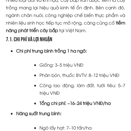
trồng mang lại hiệu quả kinh tế ổn định. Bên cạnh đó,
ngành chăn nuôi, công nghiệp chế biến thực phẩm và
nhiên liệu sinh học tiếp tục mở rộng, càng củng cố
tiềm
năng phát triển cây bắp
tại Việt Nam.
7.1. Chi phí và lợi nhuận
Chi phí trung bình trồng 1 ha ngô:
Giống: 3–5 triệu VNĐ
Phân bón, thuốc BVTV: 8–12 triệu VNĐ
Công lao động, làm đất, tưới tiêu: 5–7
triệu VNĐ
Tổng chi phí: ~16–24 triệu VNĐ/ha
Năng suất trung bình:
Ngô lấy hạt: 7–10 tấn/ha