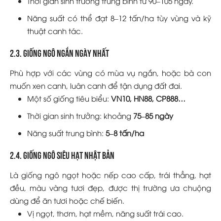
Thời gian sinh trưởng trung bình từ 90–105 ngày.
Năng suất có thể đạt 8–12 tấn/ha tùy vùng và kỹ
thuật canh tác.
2.3. Giống ngô ngắn ngày nhất
Phù hợp với các vùng có mùa vụ ngắn, hoặc bà con
muốn xen canh, luân canh để tận dụng đất đai.
Một số giống tiêu biểu:
VN10, HN88, CP888…
Thời gian sinh trưởng: khoảng
75–85 ngày
Năng suất trung bình:
5–8 tấn/ha
2.4. Giống ngô siêu hạt Nhật Bản
Là giống ngô ngọt hoặc nếp cao cấp, trái thẳng, hạt
đều, màu vàng tươi đẹp, được thị trường ưa chuộng
dùng để ăn tươi hoặc chế biến.
Vị ngọt, thơm, hạt mềm, năng suất trái cao.