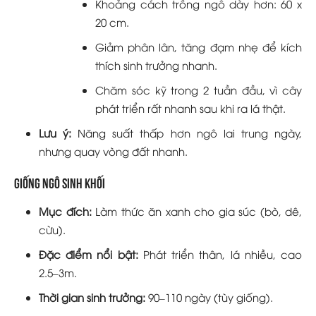
Khoảng cách trồng ngô dày hơn: 60 x
20 cm.
Giảm phân lân, tăng đạm nhẹ để kích
thích sinh trưởng nhanh.
Chăm sóc kỹ trong 2 tuần đầu, vì cây
phát triển rất nhanh sau khi ra lá thật.
Lưu ý:
Năng suất thấp hơn ngô lai trung ngày,
nhưng quay vòng đất nhanh.
Giống ngô sinh khối
Mục đích:
Làm thức ăn xanh cho gia súc (bò, dê,
cừu).
Đặc điểm nổi bật:
Phát triển thân, lá nhiều, cao
2.5–3m.
Thời gian sinh trưởng:
90–110 ngày (tùy giống).