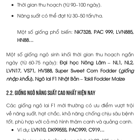
Thời gian thu hoạch (từ 90–100 ngày).
Năng suất có thể đạt từ 30–50 tấn/ha.
Một số giống phổ biến:
NK7328, PAC 999, LVN885,
HN88…
Một số giống ngô sinh khối thời gian thu hoạch ngắn
ngày (từ 60-75 ngày):
Đại học Nông Lâm – NL1, NL2,
LVN17, VS71, HVS88, Super Sweet Corn Fodder (
giống
nhập khẩu
), Ngô lai F1 Nhật Bản – Takii Fodder Maize
2.2. Giống ngô năng suất cao nhất hiện nay
Các giống ngô lai F1 mới thường có ưu điểm vượt trội
về năng suất, hạt chắc, khả năng chống chịu sâu bệnh
tốt, phù hợp với cả mô hình thâm canh và quảng canh.
Ví dụ:
LVN10, DK9955S, PAC999, C919…