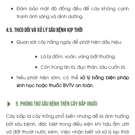
Đảm bảo mật độ đồng đều để cây không cạnh
tranh ánh sáng và dinh dưỡng.
4.5. Theo dõi và xử lý sâu bệnh kịp thời
Quan sát cây hằng ngày để phát hiện dấu hiệu:
Lá bị đốm, xoăn, vàng bất thường.
Côn trùng ăn lá, đục thân, sâu cuốn lá.
Nếu phát hiện sớm, có thể
xử lý bằng biện pháp
sinh học hoặc thuốc BVTV an toàn
.
5. Phòng trừ sâu bệnh trên cây bắp (ngô)
Cây bắp là cây trồng phổ biến nhưng dễ bị ảnh hưởng
bởi sâu bệnh, đặc biệt trong điều kiện khí hậu ẩm ướt
và đất thoát nước kém. Việc nhận biết và xử lý kịp thời