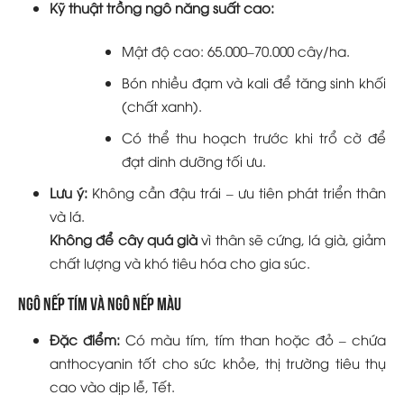
Kỹ thuật trồng ngô năng suất cao:
Mật độ cao: 65.000–70.000 cây/ha.
Bón nhiều đạm và kali để tăng sinh khối
(chất xanh).
Có thể thu hoạch trước khi trổ cờ để
đạt dinh dưỡng tối ưu.
Lưu ý:
Không cần đậu trái – ưu tiên phát triển thân
và lá.
Không để cây quá già
vì thân sẽ cứng, lá già, giảm
chất lượng và khó tiêu hóa cho gia súc.
Ngô nếp tím và ngô nếp màu
Đặc điểm:
Có màu tím, tím than hoặc đỏ – chứa
anthocyanin tốt cho sức khỏe, thị trường tiêu thụ
cao vào dịp lễ, Tết.