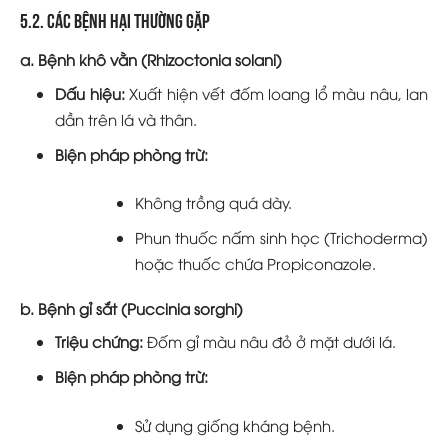
5.2. Các bệnh hại thường gặp
a.
Bệnh khô vằn (Rhizoctonia solani)
Dấu hiệu:
Xuất hiện vết đốm loang lổ màu nâu, lan
dần trên lá và thân.
Biện pháp phòng trừ:
Không trồng quá dày.
Phun thuốc nấm sinh học (Trichoderma)
hoặc thuốc chứa Propiconazole.
b.
Bệnh gỉ sắt (Puccinia sorghi)
Triệu chứng:
Đốm gỉ màu nâu đỏ ở mặt dưới lá.
Biện pháp phòng trừ:
Sử dụng giống kháng bệnh.