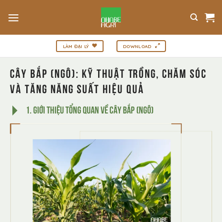
Bỏ
qua
nội
dung
LÀM ĐẠI LÝ
DOWNLOAD
Cây Bắp (Ngô): Kỹ Thuật Trồng, Chăm Sóc
Và Tăng Năng Suất Hiệu Quả
1. Giới thiệu tổng quan về cây bắp (ngô)