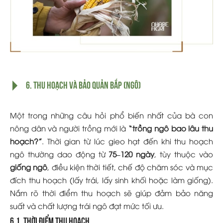
6. Thu hoạch và bảo quản bắp (ngô)
Một trong những câu hỏi phổ biến nhất của bà con
nông dân và người trồng mới là
“trồng ngô bao lâu thu
hoạch?”
. Thời gian từ lúc gieo hạt đến khi thu hoạch
ngô thường dao động từ
75–120 ngày
, tùy thuộc vào
giống ngô
, điều kiện thời tiết, chế độ chăm sóc và mục
đích thu hoạch (lấy trái, lấy sinh khối hoặc làm giống).
Nắm rõ thời điểm thu hoạch sẽ giúp đảm bảo năng
suất và chất lượng trái ngô đạt mức tối ưu.
6.1. Thời điểm thu hoạch