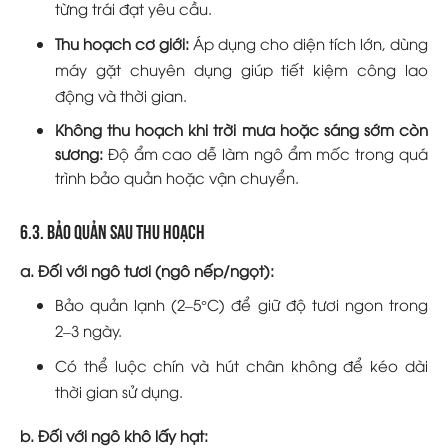
từng trái đạt yêu cầu.
Thu hoạch cơ giới:
Áp dụng cho diện tích lớn, dùng
máy gặt chuyên dụng giúp tiết kiệm công lao
động và thời gian.
Không thu hoạch khi trời mưa hoặc sáng sớm còn
sương:
Độ ẩm cao dễ làm ngô ẩm mốc trong quá
trình bảo quản hoặc vận chuyển.
6.3. Bảo quản sau thu hoạch
a.
Đối với ngô tươi (ngô nếp/ngọt):
Bảo quản lạnh (2–5°C) để giữ độ tươi ngon trong
2–3 ngày.
Có thể luộc chín và hút chân không để kéo dài
thời gian sử dụng.
b.
Đối với ngô khô lấy hạt: