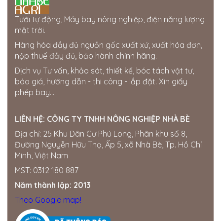
tỉnh gia lai
0963750153
Tưới tự động, Máy bay nông nghiệp, điện năng lượng
mặt trời.
Cửa hàng Gia Bách
Hàng hóa đầy đủ nguồn gốc xuất xứ, xuất hóa đơn,
Ấp 7, xã Xuân Tay, Cẩm Mỹ, Đồng Nai, Việt Nam
nộp thuế đầy đủ, bảo hành chính hãng.
0343954508
Dịch vụ Tư vấn, khảo sát, thiết kế, bóc tách vật tư,
Thế giới điện nước Đắk Nông
báo giá, hướng dẫn - thi công - lắp đặt. Xin giấy
205 Quang Trung, Phường Nghĩa Tân, Gia Nghĩa, Đắk
phép bay...
Nông
0358722799
LIÊN HỆ:
CÔNG TY TNHH NÔNG NGHIỆP NHÀ BÈ
Cửa hàng Quốc Tú
Địa chỉ: 25 Khu Dân Cư Phú Long, Phân khu số 8,
Khu Đức Thọ, thị trấn Đức Phong, Bù Đăng, Bình
Đường Nguyễn Hữu Thọ, Ấp 5, xã Nhà Bè, Tp. Hồ Chí
Phước
Minh, Việt Nam
0834560958
MST: 0312 180 887
Đại lí Thành Nhung
Năm thành lập: 2013
Miền Nam ·
SỐ 16 ẤP, Hội Phú, Tân Châu, Tây Ninh,
Việt Nam
Theo Google map!
0909764059