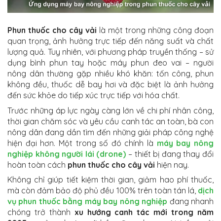
Phun thuốc cho cây vải
là một trong những công đoạn
quan trọng, ảnh hưởng trực tiếp đến năng suất và chất
lượng quả. Tuy nhiên, với phương pháp truyền thống – sử
dụng bình phun tay hoặc máy phun đeo vai – người
nông dân thường gặp nhiều khó khăn: tốn công, phun
không đều, thuốc dễ bay hơi và đặc biệt là ảnh hưởng
đến sức khỏe do tiếp xúc trực tiếp với hóa chất.
Trước những áp lực ngày càng lớn về chi phí nhân công,
thời gian chăm sóc và yêu cầu canh tác an toàn, bà con
nông dân đang dần tìm đến những giải pháp công nghệ
hiện đại hơn. Một trong số đó chính là
máy bay nông
nghiệp không người lái (drone)
– thiết bị đang thay đổi
hoàn toàn cách
phun thuốc cho cây vải
hiện nay.
Không chỉ giúp tiết kiệm thời gian, giảm hao phí thuốc,
mà còn đảm bảo độ phủ đều 100% trên toàn tán lá,
dịch
vụ phun thuốc bằng máy bay nông nghiệp
đang nhanh
chóng trở thành
xu hướng canh tác mới trong năm