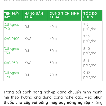
TÊN MÁY
HÃNG SẢN
DUNG TÍCH BÌNH
TỐC ĐỘ
BAY
XUẤT
CHỨA
PHUN
DJI Agras
7-9
DJI
40 lít
T40
phút/ha
7-10
XAG P100
XAG
40 lít
phút/ha
DJI Agras
8-10
DJI
30 lít
T30
phút/ha
8-11
XAG P30
XAG
30 lít
phút/ha
DJI Agras
9-12
DJI
20 lít
T20
phút/ha
Trong bối cảnh nông nghiệp đang chuyển mình mạnh
mẽ theo hướng ứng dụng công nghệ cao, việc
phun
thuốc cho cây vải bằng máy bay nông nghiệp
không