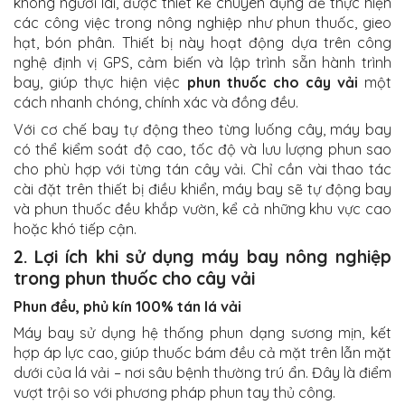
không người lái, được thiết kế chuyên dụng để thực hiện
các công việc trong nông nghiệp như phun thuốc, gieo
hạt, bón phân. Thiết bị này hoạt động dựa trên công
nghệ định vị GPS, cảm biến và lập trình sẵn hành trình
bay, giúp thực hiện việc
phun thuốc cho cây vải
một
cách nhanh chóng, chính xác và đồng đều.
Với cơ chế bay tự động theo từng luống cây, máy bay
có thể kiểm soát độ cao, tốc độ và lưu lượng phun sao
cho phù hợp với từng tán cây vải. Chỉ cần vài thao tác
cài đặt trên thiết bị điều khiển, máy bay sẽ tự động bay
và phun thuốc đều khắp vườn, kể cả những khu vực cao
hoặc khó tiếp cận.
2. Lợi ích khi sử dụng máy bay nông nghiệp
trong phun thuốc cho cây vải
Phun đều, phủ kín 100% tán lá vải
Máy bay sử dụng hệ thống phun dạng sương mịn, kết
hợp áp lực cao, giúp thuốc bám đều cả mặt trên lẫn mặt
dưới của lá vải – nơi sâu bệnh thường trú ẩn. Đây là điểm
vượt trội so với phương pháp phun tay thủ công.