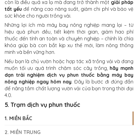
còn là điều quá xa lạ mà đang trở thành một
giải pháp
tất yếu
để nâng cao năng suất, giảm chi phí và bảo vệ
sức khỏe cho người trồng vải.
Những lợi ích mà máy bay nông nghiệp mang lại – từ
hiệu quả phun đều, tiết kiệm thời gian, giảm hao phí
thuốc đến tính an toàn và chuyên nghiệp – chính là chìa
khóa giúp bà con bắt kịp xu thế mới, làm nông thông
minh và bền vững hơn.
Nếu bạn là chủ vườn hoặc hợp tác xã trồng vải và đang
muốn tối ưu quá trình chăm sóc cây trồng,
hãy mạnh
dạn trải nghiệm dịch vụ phun thuốc bằng máy bay
nông nghiệp ngay hôm nay
. Đây là bước đi đúng đắn
để nâng tầm chất lượng vườn vải của bạn trong thời đại
4.0.
5. Trạm dịch vụ phun thuốc
1. MIỀN BẮC
2. MIỀN TRUNG