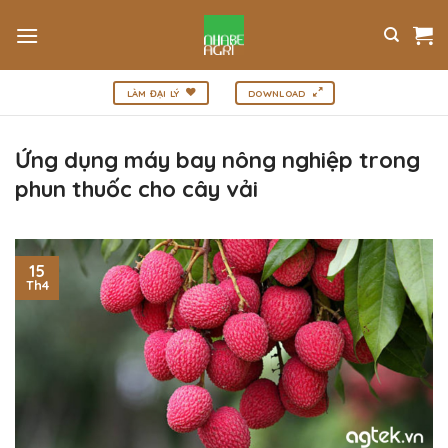
Bỏ
qua
nội
dung
LÀM ĐẠI LÝ
DOWNLOAD
Ứng dụng máy bay nông nghiệp trong
phun thuốc cho cây vải
15
Th4