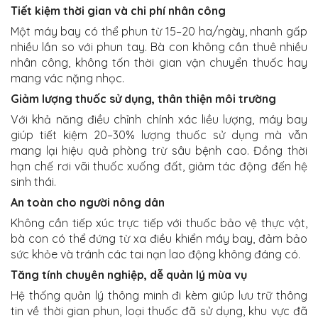
Tiết kiệm thời gian và chi phí nhân công
Một máy bay có thể phun từ 15–20 ha/ngày, nhanh gấp
nhiều lần so với phun tay. Bà con không cần thuê nhiều
nhân công, không tốn thời gian vận chuyển thuốc hay
mang vác nặng nhọc.
Giảm lượng thuốc sử dụng, thân thiện môi trường
Với khả năng điều chỉnh chính xác liều lượng, máy bay
giúp tiết kiệm 20–30% lượng thuốc sử dụng mà vẫn
mang lại hiệu quả phòng trừ sâu bệnh cao. Đồng thời
hạn chế rơi vãi thuốc xuống đất, giảm tác động đến hệ
sinh thái.
An toàn cho người nông dân
Không cần tiếp xúc trực tiếp với thuốc bảo vệ thực vật,
bà con có thể đứng từ xa điều khiển máy bay, đảm bảo
sức khỏe và tránh các tai nạn lao động không đáng có.
Tăng tính chuyên nghiệp, dễ quản lý mùa vụ
Hệ thống quản lý thông minh đi kèm giúp lưu trữ thông
tin về thời gian phun, loại thuốc đã sử dụng, khu vực đã