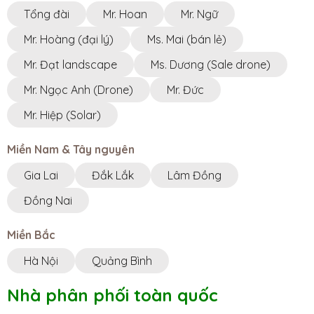
Tổng đài
Mr. Hoan
Mr. Ngữ
NHÀ BÈ AGRI || VP ĐĂK LẮK
Tây Nguyên ·
Ngã 3 KoretVina, Thôn 13, Xã
Mr. Hoàng (đại lý)
Ms. Mai (bán lẻ)
PơngDrang, Tỉnh ĐắkLắk
8h00 - 17h00
Mr. Đạt landscape
Ms. Dương (Sale drone)
0348877939
Mr. Ngọc Anh (Drone)
Mr. Đức
NHÀ BÈ AGRI || VP LÂM ĐỒNG
Mr. Hiệp (Solar)
Tây Nguyên ·
21 nguyễn thị định, đức trọng, lâm đồng
8h00 - 17h00
Miền Nam & Tây nguyên
0355430003
Gia Lai
Đắk Lắk
Lâm Đồng
NHÀ BÈ AGRI || VP HÀ NỘI
Miền Bắc ·
TT11-04, ngõ 22 Cửu Việt, Trâu Qùy, Gia
Đồng Nai
Lâm, Hà Nội
0944961555
Miền Bắc
NHÀ BÈ AGRI || VP ĐỒNG NAI
Hà Nội
Quảng Bình
Miền Nam ·
QL56, Duyên Lãng, Cẩm Mỹ, Đồng Nai,
Vietnam
0345791468
Nhà phân phối toàn quốc