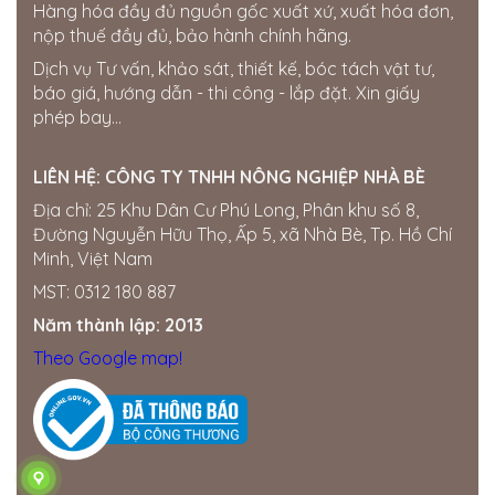
Hàng hóa đầy đủ nguồn gốc xuất xứ, xuất hóa đơn,
Cửa hàng Thái Lợi
nộp thuế đầy đủ, bảo hành chính hãng.
386 hùng vương. thị trấn phú thiện. huyện phú thiện.
Dịch vụ Tư vấn, khảo sát, thiết kế, bóc tách vật tư,
tỉnh gia lai
báo giá, hướng dẫn - thi công - lắp đặt. Xin giấy
0963750153
phép bay...
Cửa hàng Gia Bách
Ấp 7, xã Xuân Tay, Cẩm Mỹ, Đồng Nai, Việt Nam
LIÊN HỆ:
CÔNG TY TNHH NÔNG NGHIỆP NHÀ BÈ
0343954508
Địa chỉ: 25 Khu Dân Cư Phú Long, Phân khu số 8,
Đường Nguyễn Hữu Thọ, Ấp 5, xã Nhà Bè, Tp. Hồ Chí
Thế giới điện nước Đắk Nông
Minh, Việt Nam
205 Quang Trung, Phường Nghĩa Tân, Gia Nghĩa, Đắk
Nông
MST: 0312 180 887
0358722799
Năm thành lập: 2013
Cửa hàng Quốc Tú
Theo Google map!
Khu Đức Thọ, thị trấn Đức Phong, Bù Đăng, Bình
Phước
0834560958
Đại lí Thành Nhung
Miền Nam ·
SỐ 16 ẤP, Hội Phú, Tân Châu, Tây Ninh,