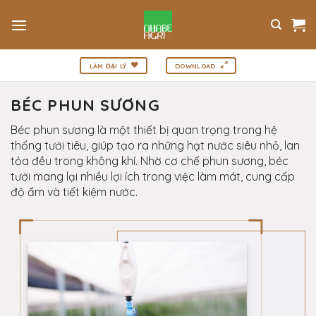
Bỏ
qua
nội
dung
LÀM ĐẠI LÝ
DOWNLOAD
BÉC PHUN SƯƠNG
Béc phun sương là một thiết bị quan trọng trong hệ
thống tưới tiêu, giúp tạo ra những hạt nước siêu nhỏ, lan
tỏa đều trong không khí. Nhờ cơ chế phun sương, béc
tưới mang lại nhiều lợi ích trong việc làm mát, cung cấp
độ ẩm và tiết kiệm nước.