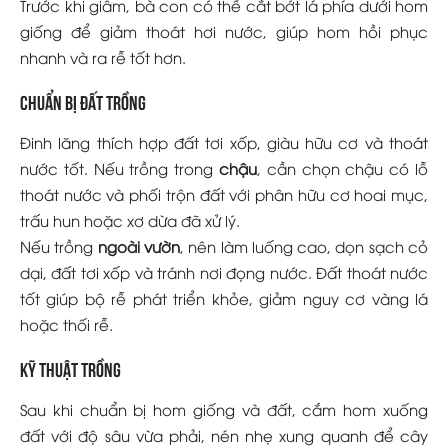
Trước khi giâm, bà con có thể cắt bớt lá phía dưới hom
giống để giảm thoát hơi nước, giúp hom hồi phục
nhanh và ra rễ tốt hơn.
Chuẩn bị đất trồng
Đinh lăng thích hợp đất tơi xốp, giàu hữu cơ và thoát
nước tốt. Nếu trồng trong
chậu
, cần chọn chậu có lỗ
thoát nước và phối trộn đất với phân hữu cơ hoai mục,
trấu hun hoặc xơ dừa đã xử lý.
Nếu trồng
ngoài vườn
, nên làm luống cao, dọn sạch cỏ
dại, đất tơi xốp và tránh nơi đọng nước. Đất thoát nước
tốt giúp bộ rễ phát triển khỏe, giảm nguy cơ vàng lá
hoặc thối rễ.
Kỹ thuật trồng
Sau khi chuẩn bị hom giống và đất, cắm hom xuống
đất với độ sâu vừa phải, nén nhẹ xung quanh để cây