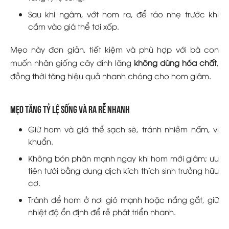
Sau khi ngâm, vớt hom ra, để ráo nhẹ trước khi
cắm vào giá thể tơi xốp.
Mẹo này đơn giản, tiết kiệm và phù hợp với bà con
muốn nhân giống cây đinh lăng
không dùng hóa chất
,
đồng thời tăng hiệu quả nhanh chóng cho hom giâm.
Mẹo tăng tỷ lệ sống và ra rễ nhanh
Giữ hom và giá thể sạch sẽ, tránh nhiễm nấm, vi
khuẩn.
Không bón phân mạnh ngay khi hom mới giâm; ưu
tiên tưới bằng dung dịch kích thích sinh trưởng hữu
cơ.
Tránh để hom ở nơi gió mạnh hoặc nắng gắt, giữ
nhiệt độ ổn định để rễ phát triển nhanh.