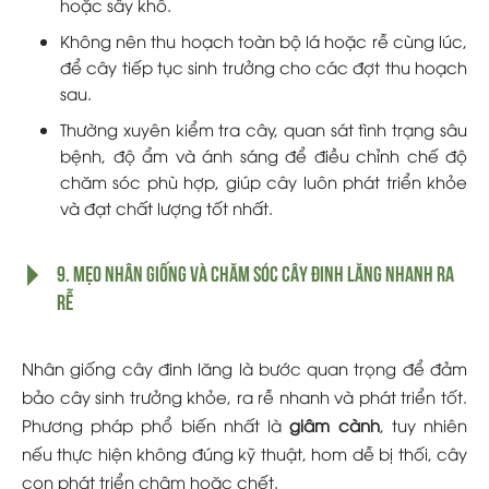
hoặc sấy khô.
Không nên thu hoạch toàn bộ lá hoặc rễ cùng lúc,
để cây tiếp tục sinh trưởng cho các đợt thu hoạch
sau.
Thường xuyên kiểm tra cây, quan sát tình trạng sâu
bệnh, độ ẩm và ánh sáng để điều chỉnh chế độ
chăm sóc phù hợp, giúp cây luôn phát triển khỏe
và đạt chất lượng tốt nhất.
9. Mẹo nhân giống và chăm sóc cây đinh lăng nhanh ra
rễ
Nhân giống cây đinh lăng là bước quan trọng để đảm
bảo cây sinh trưởng khỏe, ra rễ nhanh và phát triển tốt.
Phương pháp phổ biến nhất là
giâm cành
, tuy nhiên
nếu thực hiện không đúng kỹ thuật, hom dễ bị thối, cây
con phát triển chậm hoặc chết.