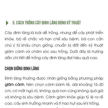
5. Cách trồng cây đinh lăng đúng kỹ thuật
Cây đinh lăng là loài dễ trồng, nhưng để cây phát triển
khỏe, bộ rễ chắc và hạn chế sâu bệnh, bà con cần
chú ý từ khâu chọn giống, chuẩn bị đất đến kỹ thuật
giâm cành và chăm sóc sau trồng. Dưới đây là hướng
dẫn chi tiết để trồng cây đinh lăng đạt hiệu quả cao.
Chọn giống đinh lăng
Đinh lăng thường được nhân giống bằng phương pháp
giâm cành
. Nên chọn cành bánh tẻ, dài khoảng 15–20
cm, có mắt ngủ rõ, không quá non cũng không quá già
và không bị sâu bệnh. Cành giâm khỏe giúp tỷ lệ ra rễ
cao, cây sinh trưởng nhanh và ít hao hụt sau khi trồng.