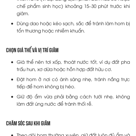
chế phẩm sinh học) khoảng 15–30 phút trước khi
giâm.
Dùng dao hoặc kéo sạch, sắc để tránh làm hom bị
tổn thương hoặc nhiễm khuẩn.
Chọn giá thể và vị trí giâm
Giá thể nên tơi xốp, thoát nước tốt, ví dụ đất pha
trấu hun, xơ dừa hoặc hỗn hợp đất hữu cơ.
Đặt hom ở nơi có ánh sáng nhẹ, tránh nắng trực
tiếp để hom không bị héo.
Giữ độ ẩm vừa phải bằng cách tưới nhẹ, không
làm đất úng nước để tránh thối rễ.
Chăm sóc sau khi giâm
Theo dõi hom thường xuyên, giữ đất luôn đủ ẩm và