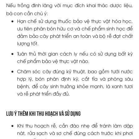
Nếu trồng đinh lăng với mục đích khai thác dược liệu,
bà con cần chú ý:
Hạn chế sử dụng thuốc bảo vệ thực vật hóa học,
ưu tiên phân bón hữu cơ và chế phẩm sinh học để
đảm bảo cây phát triển an toàn và bộ rễ đạt chất
lượng tốt.
Tuân thủ thời gian cách ly nếu có sử dụng bất kỳ
chế phẩm bảo vệ thực vật nào.
Chăm sóc cây đúng kỹ thuật, bao gồm tưới nước
hợp lý, bón phân định kỳ, cắt tỉa và phòng sâu
bệnh, để cây sinh trưởng khỏe mạnh, lá xanh tươi
và rễ phát triển đầy đủ.
Lưu ý thêm khi thu hoạch và sử dụng
Khi thu hoạch rễ, cần đào nhẹ để tránh làm dập
nát, rửa sạch và sơ chế đúng cách trước khi phơi