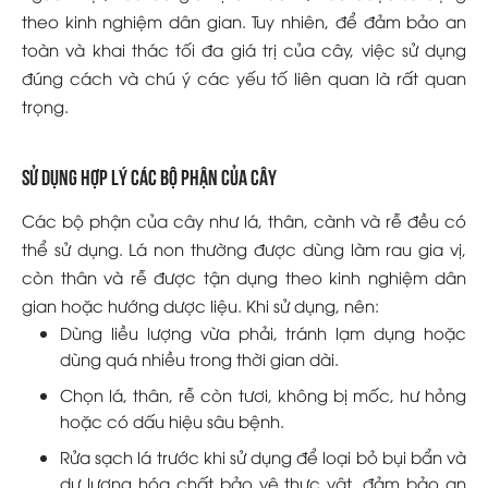
theo kinh nghiệm dân gian. Tuy nhiên, để đảm bảo an
toàn và khai thác tối đa giá trị của cây, việc sử dụng
đúng cách và chú ý các yếu tố liên quan là rất quan
trọng.
Sử dụng hợp lý các bộ phận của cây
Các bộ phận của cây như lá, thân, cành và rễ đều có
thể sử dụng. Lá non thường được dùng làm rau gia vị,
còn thân và rễ được tận dụng theo kinh nghiệm dân
gian hoặc hướng dược liệu. Khi sử dụng, nên:
Dùng liều lượng vừa phải, tránh lạm dụng hoặc
dùng quá nhiều trong thời gian dài.
Chọn lá, thân, rễ còn tươi, không bị mốc, hư hỏng
hoặc có dấu hiệu sâu bệnh.
Rửa sạch lá trước khi sử dụng để loại bỏ bụi bẩn và
dư lượng hóa chất bảo vệ thực vật, đảm bảo an