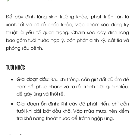
Để cây đinh lăng sinh trưởng khỏe, phát triển tán lá
xanh tốt và bộ rễ chắc khỏe, việc chăm sóc đúng kỹ
thuật là yếu tố quan trọng. Chăm sóc cây đinh lăng
bao gồm tưới nước hợp lý, bón phân định kỳ, cắt tỉa và
phòng sâu bệnh.
Tưới nước
Giai đoạn đầu:
Sau khi trồng, cần giữ đất đủ ẩm để
hom hồi phục nhanh và ra rễ. Tránh tưới quá nhiều,
dễ gây úng và thối rễ.
Giai đoạn ổn định:
Khi cây đã phát triển, chỉ cần
tưới khi đất bắt đầu khô. Vào mùa mưa, nên kiểm
tra khả năng thoát nước để tránh ngập úng.