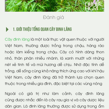
Đánh giá
1. Giới thiệu tổng quan cây đinh lăng
Cây đinh lăng
là một loài thực vật quen thuộc với người
Việt Nam, thường được trồng trong chậu, hàng rào
hoặc làm kiểng trong chậu. Cây có hình dáng thon
nhỏ, thân phân nhiều nhánh, lá xanh mướt với những
nét xẻ tinh tế và mùi hương dễ chịu. Nhờ đặc tính dễ
trồng, dễ sống cùng khả năng thích ứng cao với khí hậu
Việt Nam, cây đinh lăng đã trở thành lựa chọn quen
thuộc trong nhiều gia đình, đặc biệt tại các vùng nông
Ngoài có giá trị như làm cảnh, cây đinh lăng
cũng
được
nhắc
đến là cây rau gia vị và cây dược liệu
dân gian. Lá
đinh lăng
thường được
sử dụng
trong ẩm