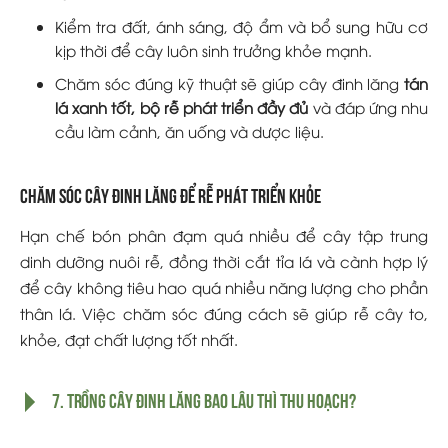
Kiểm tra đất, ánh sáng, độ ẩm và bổ sung hữu cơ
kịp thời để cây luôn sinh trưởng khỏe mạnh.
Chăm sóc đúng kỹ thuật sẽ giúp cây đinh lăng
tán
lá xanh tốt, bộ rễ phát triển đầy đủ
và đáp ứng nhu
cầu làm cảnh, ăn uống và dược liệu.
Chăm sóc cây đinh lăng để rễ phát triển khỏe
Hạn chế bón phân đạm quá nhiều để cây tập trung
dinh dưỡng nuôi rễ, đồng thời cắt tỉa lá và cành hợp lý
để cây không tiêu hao quá nhiều năng lượng cho phần
thân lá. Việc chăm sóc đúng cách sẽ giúp rễ cây to,
khỏe, đạt chất lượng tốt nhất.
7. Trồng cây đinh lăng bao lâu thì thu hoạch?