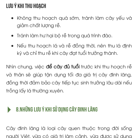
Lưu ý khi thu hoạch
Không thu hoạch quá sớm, tránh làm cây yếu và
giảm chất lượng rễ.
Tránh làm hư hại bộ rễ trong quá trình đào.
Nếu thu hoạch lá và rễ đồng thời, nên thu lá định
kỳ và chỉ thu rễ khi cây đạt tuổi trưởng thành.
Nhìn chung, việc
để cây đủ tuổi
trước khi thu hoạch rễ
và thân sẽ giúp tận dụng tối đa giá trị cây đinh lăng,
đồng thời đảm bảo cây tiếp tục sinh trưởng lâu dài nếu
trồng lấy lá thường xuyên.
8.Những lưu ý khi sử dụng cây đinh lăng
Cây đinh lăng là loại cây quen thuộc trong đời sống
người Việt, vừa có giá trị làm cảnh, vừa được sử dụng