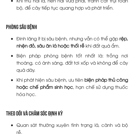
Khi thu hái lá, nên hái vừa phải, tránh cắt trụi toàn
bộ, để cây tiếp tục quang hợp và phát triển.
Phòng sâu bệnh
Đinh lăng ít bị sâu bệnh, nhưng vẫn có thể gặp
rệp,
nhện đỏ, sâu ăn lá hoặc thối rễ
khi đất quá ẩm.
Biện pháp phòng bệnh tốt nhất là: trồng nơi
thoáng, có ánh sáng, đất tơi xốp và không để cây
quá dày.
Khi phát hiện sâu bệnh, ưu tiên
biện pháp thủ công
hoặc chế phẩm sinh học
, hạn chế sử dụng thuốc
hóa học.
Theo dõi và chăm sóc định kỳ
Quan sát thường xuyên tình trạng lá, cành và bộ
rễ.