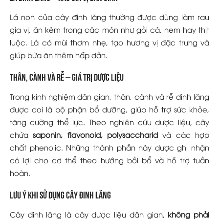
Lá non của cây đinh lăng thường được dùng làm rau
gia vị, ăn kèm trong các món như gỏi cá, nem hay thịt
luộc. Lá có mùi thơm nhẹ, tạo hương vị đặc trưng và
giúp bữa ăn thêm hấp dẫn.
Thân, cành và rễ – giá trị dược liệu
Trong kinh nghiệm dân gian, thân, cành và rễ đinh lăng
được coi là bộ phận bổ dưỡng, giúp hỗ trợ sức khỏe,
tăng cường thể lực. Theo nghiên cứu dược liệu, cây
chứa
saponin, flavonoid, polysaccharid
và các hợp
chất phenolic. Những thành phần này được ghi nhận
có lợi cho cơ thể theo hướng bồi bổ và hỗ trợ tuần
hoàn.
Lưu ý khi sử dụng cây đinh lăng
Cây đinh lăng là cây dược liệu dân gian,
không phải