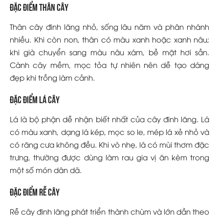
Đặc điểm thân cây
Thân cây đinh lăng nhỏ, sống lâu năm và phân nhánh
nhiều. Khi còn non, thân có màu xanh hoặc xanh nâu;
khi già chuyển sang màu nâu xám, bề mặt hơi sần.
Cành cây mềm, mọc tỏa tự nhiên nên dễ tạo dáng
đẹp khi trồng làm cảnh.
Đặc điểm lá cây
Lá là bộ phận dễ nhận biết nhất của cây đinh lăng. Lá
có màu xanh, dạng lá kép, mọc so le, mép lá xẻ nhỏ và
có răng cưa không đều. Khi vò nhẹ, lá có mùi thơm đặc
trưng, thường được dùng làm rau gia vị ăn kèm trong
một số món dân dã.
Đặc điểm rễ cây
Rễ cây đinh lăng phát triển thành chùm và lớn dần theo