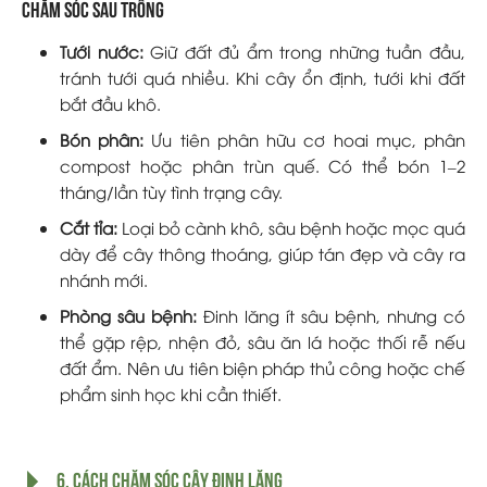
Chăm sóc sau trồng
Tưới nước:
Giữ đất đủ ẩm trong những tuần đầu,
tránh tưới quá nhiều. Khi cây ổn định, tưới khi đất
bắt đầu khô.
Bón phân:
Ưu tiên phân hữu cơ hoai mục, phân
compost hoặc phân trùn quế. Có thể bón 1–2
tháng/lần tùy tình trạng cây.
Cắt tỉa:
Loại bỏ cành khô, sâu bệnh hoặc mọc quá
dày để cây thông thoáng, giúp tán đẹp và cây ra
nhánh mới.
Phòng sâu bệnh:
Đinh lăng ít sâu bệnh, nhưng có
thể gặp rệp, nhện đỏ, sâu ăn lá hoặc thối rễ nếu
đất ẩm. Nên ưu tiên biện pháp thủ công hoặc chế
phẩm sinh học khi cần thiết.
6. Cách chăm sóc cây đinh lăng