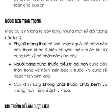
toàn cho bữa ăn.
Người nên thận trọng
Mặc dù đinh lăng là cây lành, nhưng một số đối tượng
cần lưu ý:
Phụ nữ mang thai
, trẻ nhỏ hoặc người có bệnh nền
nên tham khảo ý kiến chuyên môn trước khi sử
dụng bất kỳ bộ phận nào của cây.
Người đang dùng thuốc điều trị dài hạn
cũng cần
thận trọng và hỏi ý kiến bác sĩ trước khi dùng rễ
hoặc thân đinh lăng.
Cây đinh lăng
không phải thuốc chữa bệnh
và
không thay thế chỉ định y khoa.
Khi trồng để làm dược liệu