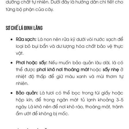
dưỡng chất tự nhiên. Dưới đây là hướng dẫn chi tiết cho
từng bộ phận của cây.
Sơ chế lá đinh lăng
Rửa sạch:
Lá non nên rửa kỹ dưới vòi nước sạch để
loại bỏ bụi bẩn và dư lượng hóa chất bảo vệ thực
vật.
Phơi hoặc sấy:
Nếu muốn bảo quản lâu dài, lá có
thể được
phơi khô nơi thoáng mát
hoặc
sấy nhẹ
ở
nhiệt độ thấp để giữ màu xanh và mùi thơm tự
nhiên.
Bảo quản:
Lá tươi có thể bọc trong túi giấy hoặc
hộp kín, để trong ngăn mát tủ lạnh khoảng 3–5
ngày. Lá khô nên để nơi khô ráo, thoáng mát, tránh
ẩm ướt để không bị mốc.