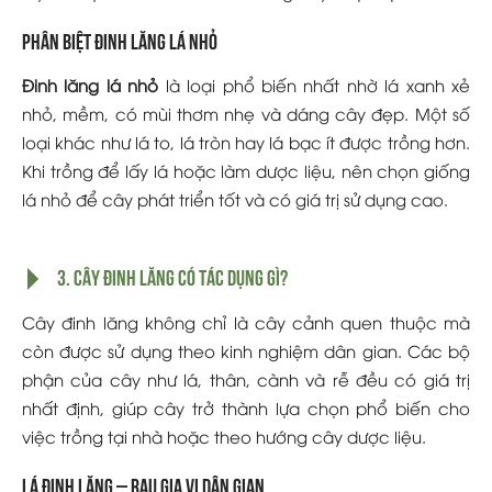
Phân biệt đinh lăng lá nhỏ
Đinh lăng lá nhỏ
là loại phổ biến nhất nhờ lá xanh xẻ
nhỏ, mềm, có mùi thơm nhẹ và dáng cây đẹp. Một số
loại khác như lá to, lá tròn hay lá bạc ít được trồng hơn.
Khi trồng để lấy lá hoặc làm dược liệu, nên chọn giống
lá nhỏ để cây phát triển tốt và có giá trị sử dụng cao.
3. Cây đinh lăng có tác dụng gì?
Cây đinh lăng không chỉ là cây cảnh quen thuộc mà
còn được sử dụng theo kinh nghiệm dân gian. Các bộ
phận của cây như lá, thân, cành và rễ đều có giá trị
nhất định, giúp cây trở thành lựa chọn phổ biến cho
việc trồng tại nhà hoặc theo hướng cây dược liệu.
Lá đinh lăng – rau gia vị dân gian