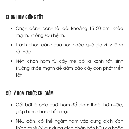
Chọn hom giống tốt
Chọn cành bánh tẻ, dài khoảng 15–20 cm, khỏe
mạnh, không sâu bệnh.
Tránh chọn cành quá non hoặc quá già vì tỷ lệ ra
rễ thấp.
Nên chọn hom từ cây mẹ có lá xanh tốt, sinh
trưởng khỏe mạnh để đảm bảo cây con phát triển
tốt.
Xử lý hom trước khi giâm
Cắt bớt lá phía dưới hom để giảm thoát hơi nước,
giúp hom nhanh hồi phục.
Nếu cần, có thể ngâm hom vào dung dịch kích
thích ra rễ (ví dụ: dung dịch phân bón hữu cơ hoặc