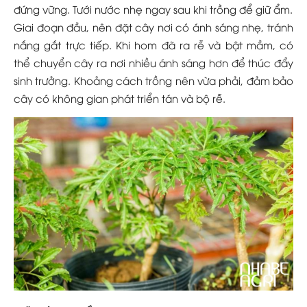
đứng vững. Tưới nước nhẹ ngay sau khi trồng để giữ ẩm.
Giai đoạn đầu, nên đặt cây nơi có ánh sáng nhẹ, tránh
nắng gắt trực tiếp. Khi hom đã ra rễ và bật mầm, có
thể chuyển cây ra nơi nhiều ánh sáng hơn để thúc đẩy
sinh trưởng. Khoảng cách trồng nên vừa phải, đảm bảo
cây có không gian phát triển tán và bộ rễ.