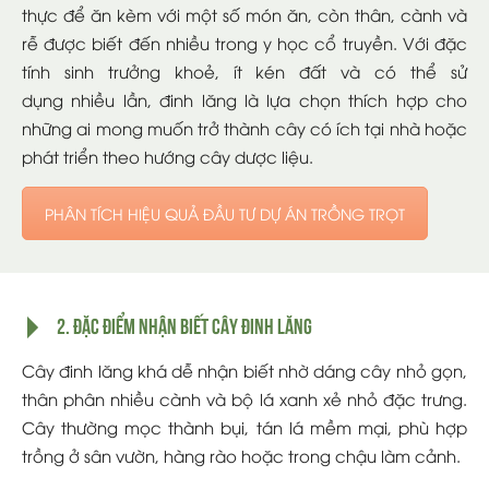
thực để ăn kèm với một số món ăn, còn thân, cành và
rễ được
biết
đến nhiều trong
y học
cổ truyền
. Với đặc
tính sinh trưởng khoẻ, ít kén đất và có thể
sử
dụng
nhiều
lần
, đinh lăng là lựa chọn
thích hợp
cho
những ai
mong muốn
trở thành
cây
có ích
tại nhà hoặc
phát triển theo hướng cây dược liệu.
PHÂN TÍCH HIỆU QUẢ ĐẦU TƯ DỰ ÁN TRỒNG TRỌT
2. Đặc điểm nhận biết cây đinh lăng
Cây đinh lăng khá dễ nhận biết nhờ dáng cây nhỏ gọn,
thân phân nhiều cành và bộ lá xanh xẻ nhỏ đặc trưng.
Cây thường mọc thành bụi, tán lá mềm mại, phù hợp
trồng ở sân vườn, hàng rào hoặc trong chậu làm cảnh.