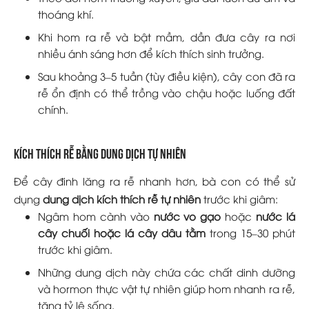
thoáng khí.
Khi hom ra rễ và bật mầm, dần đưa cây ra nơi
nhiều ánh sáng hơn để kích thích sinh trưởng.
Sau khoảng 3–5 tuần (tùy điều kiện), cây con đã ra
rễ ổn định có thể trồng vào chậu hoặc luống đất
chính.
kích thích rễ bằng dung dịch tự nhiên
Để cây đinh lăng ra rễ nhanh hơn, bà con có thể sử
dụng
dung dịch kích thích rễ tự nhiên
trước khi giâm:
Ngâm hom cành vào
nước vo gạo
hoặc
nước lá
cây chuối hoặc lá cây dâu tằm
trong 15–30 phút
trước khi giâm.
Những dung dịch này chứa các chất dinh dưỡng
và hormon thực vật tự nhiên giúp hom nhanh ra rễ,
tăng tỷ lệ sống.