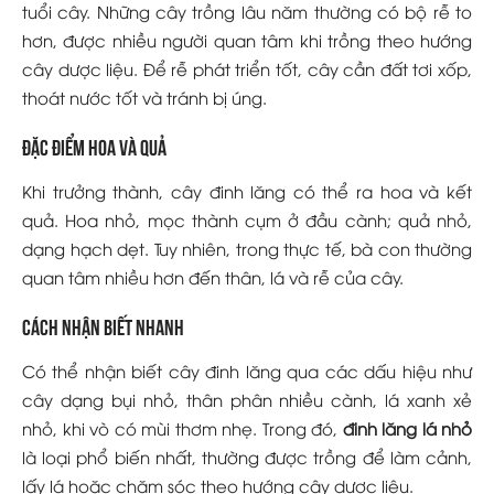
tuổi cây. Những cây trồng lâu năm thường có bộ rễ to
hơn, được nhiều người quan tâm khi trồng theo hướng
cây dược liệu. Để rễ phát triển tốt, cây cần đất tơi xốp,
thoát nước tốt và tránh bị úng.
Đặc điểm hoa và quả
Khi trưởng thành, cây đinh lăng có thể ra hoa và kết
quả. Hoa nhỏ, mọc thành cụm ở đầu cành; quả nhỏ,
dạng hạch dẹt. Tuy nhiên, trong thực tế, bà con thường
quan tâm nhiều hơn đến thân, lá và rễ của cây.
Cách nhận biết nhanh
Có thể nhận biết cây đinh lăng qua các dấu hiệu như
cây dạng bụi nhỏ, thân phân nhiều cành, lá xanh xẻ
nhỏ, khi vò có mùi thơm nhẹ. Trong đó,
đinh lăng lá nhỏ
là loại phổ biến nhất, thường được trồng để làm cảnh,
lấy lá hoặc chăm sóc theo hướng cây dược liệu.