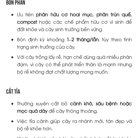
Bón phân
Ưu tiên
phân hữu cơ hoai mục, phân trùn quế,
compost
hoặc các chế phẩm hữu cơ vi sinh để
đất khỏe và cây sinh trưởng bền vững.
Bón định kỳ khoảng
1–2 tháng/lần
, tùy theo tình
trạng sinh trưởng của cây.
Với cây trồng lấy rễ, hạn chế dùng quá nhiều phân
đạm, vì cây có thể phát triển thân lá mạnh nhưng
bộ rễ không đạt chất lượng mong muốn.
Cắt tỉa
Thường xuyên cắt bỏ
cành khô, sâu bệnh hoặc
mọc quá dày
để cây thông thoáng.
Việc tỉa cành giúp cây ra nhánh mới, tán đẹp và
bộ rễ khỏe hơn.