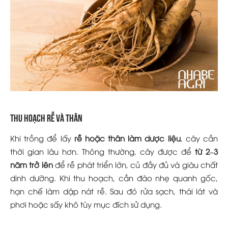
Thu hoạch rễ và thân
Khi trồng để lấy
rễ hoặc thân làm dược liệu
, cây cần
thời gian lâu hơn. Thông thường, cây được để
từ 2–3
năm trở lên
để rễ phát triển lớn, củ đầy đủ và giàu chất
dinh dưỡng. Khi thu hoạch, cần đào nhẹ quanh gốc,
hạn chế làm dập nát rễ. Sau đó rửa sạch, thái lát và
phơi hoặc sấy khô tùy mục đích sử dụng.