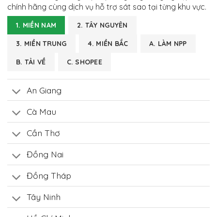
chính hãng cùng dịch vụ hỗ trợ sát sao tại từng khu vực.
1. MIỀN NAM
2. TÂY NGUYÊN
3. MIỀN TRUNG
4. MIỀN BẮC
A. LÀM NPP
B. TẢI VỀ
C. SHOPEE
An Giang
Cà Mau
Cần Thơ
Đồng Nai
Đồng Tháp
Tây Ninh