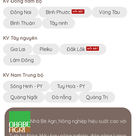
KV Đông nam bộ
Đồng Nai
Bình Phước
Vũng Tàu
Bình Thuận
Tây ninh
KV Tây nguyên
Gia Lai
Pleiku
Đắk Lắk
Lâm Đồng
KV Nam Trung bộ
Sông Hinh - PY
Tuy Hoà - PY
Quảng Ngãi
Đà nẵng
Quảng Trị
Nhà Bè Agri, Nông nghiệp hiệu suất cao với
Tưới tự động, Máy bay nông nghiệp, điện năng lượng