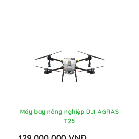
 AGRAS
Máy bay nông nghiệp DJI AGRAS
Máy b
T25
129,000,000 VNĐ
191,