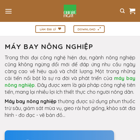
Bỏ
qua
nội
dung
LÀM ĐẠI LÝ
DOWNLOAD
MÁY BAY NÔNG NGHIỆP
Trong thời đại công nghệ hiện đại, ngành nông nghiệp
cũng không ngừng đổi mới để đáp ứng nhu cầu ngày
càng cao về hiệu quả và chất lượng. Một trong những
cải tiến nổi bật là sự ra đời và phát triển của
máy bay
nông nghiệp
. Đây được xem là giải pháp công nghệ tiên
tiến, mang lại nhiều lợi ích thiết thực cho người nông dân.
Máy bay nông nghiệp
thường được sử dụng phun thuốc
trừ sâu, giảm sát mùa vụ, gieo rải hạt giống, khảo sát địa
hình - đo đạc - vẽ bản đồ...