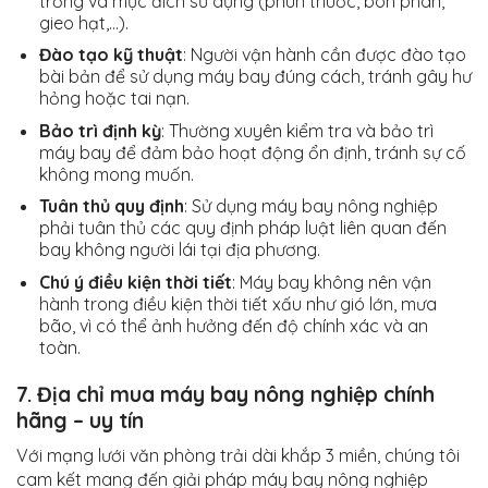
trồng và mục đích sử dụng (phun thuốc, bón phân,
gieo hạt,…).
Đào tạo kỹ thuật
: Người vận hành cần được đào tạo
bài bản để sử dụng máy bay đúng cách, tránh gây hư
hỏng hoặc tai nạn.
Bảo trì định kỳ
: Thường xuyên kiểm tra và bảo trì
máy bay để đảm bảo hoạt động ổn định, tránh sự cố
không mong muốn.
Tuân thủ quy định
: Sử dụng máy bay nông nghiệp
phải tuân thủ các quy định pháp luật liên quan đến
bay không người lái tại địa phương.
Chú ý điều kiện thời tiết
: Máy bay không nên vận
hành trong điều kiện thời tiết xấu như gió lớn, mưa
bão, vì có thể ảnh hưởng đến độ chính xác và an
toàn.
7. Địa chỉ mua máy bay nông nghiệp chính
hãng – uy tín
Với mạng lưới văn phòng trải dài khắp 3 miền, chúng tôi
cam kết mang đến giải pháp máy bay nông nghiệp