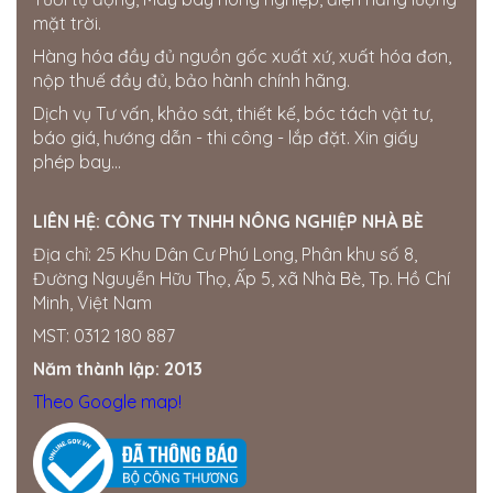
mặt trời.
Hàng hóa đầy đủ nguồn gốc xuất xứ, xuất hóa đơn,
nộp thuế đầy đủ, bảo hành chính hãng.
Dịch vụ Tư vấn, khảo sát, thiết kế, bóc tách vật tư,
báo giá, hướng dẫn - thi công - lắp đặt. Xin giấy
phép bay...
LIÊN HỆ:
CÔNG TY TNHH NÔNG NGHIỆP NHÀ BÈ
Địa chỉ: 25 Khu Dân Cư Phú Long, Phân khu số 8,
Đường Nguyễn Hữu Thọ, Ấp 5, xã Nhà Bè, Tp. Hồ Chí
Minh, Việt Nam
MST: 0312 180 887
Năm thành lập: 2013
Theo Google map!