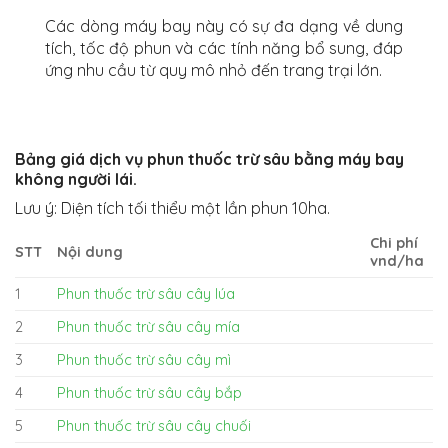
Các dòng máy bay này có sự đa dạng về dung
tích, tốc độ phun và các tính năng bổ sung, đáp
ứng nhu cầu từ quy mô nhỏ đến trang trại lớn.
Bảng giá dịch vụ phun thuốc trừ sâu bằng máy bay
không người lái.
Lưu ý: Diện tích tối thiểu một lần phun 10ha.
Chi phí
STT
Nội dung
vnd/ha
1
Phun thuốc trừ sâu cây lúa
2
Phun thuốc trừ sâu cây mía
3
Phun thuốc trừ sâu cây mì
4
Phun thuốc trừ sâu cây bắp
5
Phun thuốc trừ sâu cây chuối