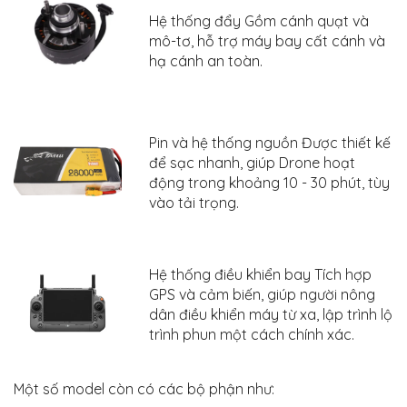
Hệ thống đẩy Gồm cánh quạt và
mô-tơ, hỗ trợ máy bay cất cánh và
hạ cánh an toàn.
Pin và hệ thống nguồn Được thiết kế
để sạc nhanh, giúp Drone hoạt
động trong khoảng 10 - 30 phút, tùy
vào tải trọng.
Hệ thống điều khiển bay Tích hợp
GPS và cảm biến, giúp người nông
dân điều khiển máy từ xa, lập trình lộ
trình phun một cách chính xác.
Một số model còn có các bộ phận như: