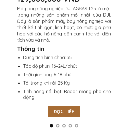
40 mang
Máy bay nông nghiệp DJI AGRAS T25 là một
Máy bay
 thiết kế
trong những sản phẩm mới nhất của DJI.
bị tran
hiếc máy
Đây là sản phẩm máy bay nông nghiệp với
nhiều t
 nhỏ gọn
thiết kế tinh gọn, linh hoạt, có mức giá phù
thế hệ t
hợp với các hộ nông dân canh tác với diện
quả làm
tích vừa và nhỏ.
pháp ph
dòng m
Thông tin
trên thị
Dung tích bình chứa: 35L
Thông
Tốc độ phun: 16–24L/phút
Dung 
Thời gian bay: 6–18 phút
Tốc 
Tải trọng khi rải: 25 Kg
 gập tiện
Thời 
Tính năng nổi bật: Radar mảng pha chủ
Tải t
động
Tính
rộng,
ĐỌC TIẾP