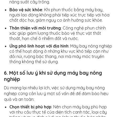
năng suất cây trồng.
Bảo vệ sức khỏe
: Khi phun thuốc bằng máy bay,
người lao động không phải tiếp xúc trực tiếp với hóa
chất độc hại, giảm nguy cơ ảnh hưởng sức khỏe.
Thân thiện với môi trường
: Công nghệ phun chính
xác giúp giảm lượng thuốc bảo vệ thực vật thất
thoát, hạn chế ô nhiễm đất và nước.
Ứng phó linh hoạt với địa hình
: Máy bay nông nghiệp
có thể hoạt động ở những khu vực khó tiếp cận như
đồi núi, ruộng bậc thang, nơi mà máy móc truyền
thống không thể sử dụng.
6. Một số lưu ý khi sử dụng máy bay nông
nghiệp
Dù mang lại nhiều lợi ích, việc sử dụng máy bay nông
nghiệp cũng cần lưu ý một số vấn đề để đảm bảo hiệu
quả và an toàn:
Chọn thiết bị phù hợp
: Nên chọn máy bay phù hợp
với nhu cầu thực tế của diện tích canh tác, loại cây