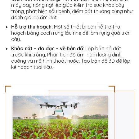
máy bay nông nghiệp giúp kiểm tra sức khỏe cây
trồng, phát hiện sâu bệnh, điểm bất thường cũng như
đánh giá độ ẩm đất.
Hỗ trợ thu hoạch:
Một số thiết bị còn hỗ trợ thu
hoạch bằng cách rung lắc nhẹ để làm rụng quả trên
cây.
Khảo sát – đo đạc – vẽ bản đồ
: Lập bản đồ đất
trước khi trồng; Phân tích độ ẩm, hàm lượng dinh
dưỡng và mô hình thoát nước; Tạo bản đồ 3D để lập
kế hoạch tưới tiêu.