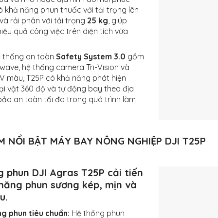
ó khả năng phun thuốc với tải trọng lên
và rải phân với tải trọng
25 kg
, giúp
iệu quả công việc trên diện tích vừa
ệ thống an toàn
Safety System 3.0
gồm
ave, hệ thống camera Tri-Vision và
 màu, T25P có khả năng phát hiện
i vật 360 độ và tự động bay theo địa
bảo an toàn tối đa trong quá trình làm
M NỔI BẬT MÁY BAY NÔNG NGHIỆP DJI T25P
g phun DJI Agras T25P cải tiến
 năng phun sương kép, mịn và
u.
ng phun tiêu chuẩn:
Hệ thống phun