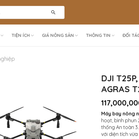
TIỆN ÍCH
GIÁ NÔNG SẢN
THÔNG TIN
ĐỐI TÁ
ghiệp
DJI T25P
AGRAS T
117,000,0
Máy bay nông n
hoạt, bình phun 2
thống An toàn 3
với diện tích vừa