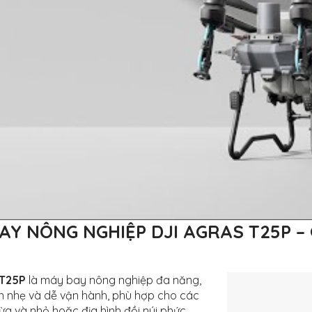
AY NÔNG NGHIỆP DJI AGRAS T25P –
 T25P
là máy bay nông nghiệp đa năng,
ọn nhẹ và dễ vận hành, phù hợp cho các
vừa và nhỏ hoặc địa hình đồi núi phức