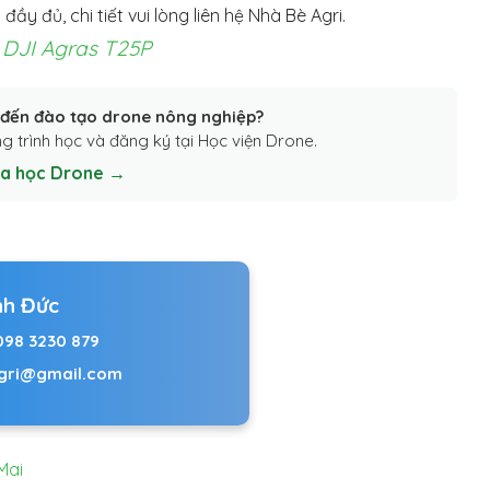
ầy đủ, chi tiết vui lòng liên hệ Nhà Bè Agri.
 DJI Agras T25P
đến đào tạo drone nông nghiệp?
g trình học và đăng ký tại Học viện Drone.
óa học Drone →
nh Đức
098 3230 879
gri@gmail.com
Mai
ay nông nghiệp DJI AGRAS T25P số lượng