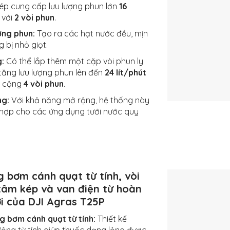
ép cung cấp lưu lượng phun lớn
16
với
2 vòi phun
.
ợng phun:
Tạo ra các hạt nước đều, mịn
 bị nhỏ giọt.
:
Có thể lắp thêm một cặp vòi phun ly
tăng lưu lượng phun lên đến
24 lít/phút
g cộng
4 vòi phun
.
ng:
Với khả năng mở rộng, hệ thống này
 hợp cho các ứng dụng tưới nước quy
 bơm cánh quạt từ tính, vòi
 tâm kép và van điện từ hoàn
i của DJI Agras T25P
g bơm cánh quạt từ tính:
Thiết kế