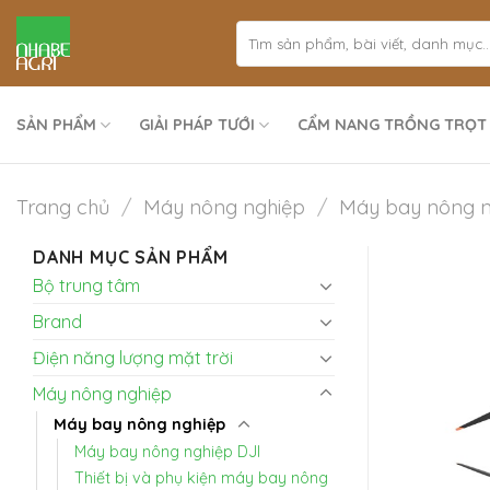
Bỏ
qua
nội
dung
SẢN PHẨM
GIẢI PHÁP TƯỚI
CẨM NANG TRỒNG TRỌT
Trang chủ
/
Máy nông nghiệp
/
Máy bay nông n
DANH MỤC SẢN PHẨM
Bộ trung tâm
Brand
Điện năng lượng mặt trời
Máy nông nghiệp
Máy bay nông nghiệp
Máy bay nông nghiệp DJI
Thiết bị và phụ kiện máy bay nông