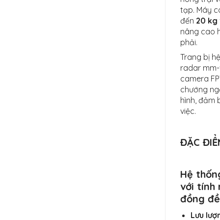
tạp. Máy c
đến
20 kg
nâng cao h
phải.
Trang bị h
radar mm-w
camera FPV
chướng ngạ
hình, đảm 
việc.
ĐẶC ĐIỂ
Hệ thốn
với tính
đồng đề
Lưu lượ