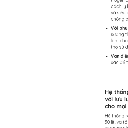
truyền 
cách ly
và siêu
chóng b
Vòi phu
sương th
làm cho 
thọ sử 
Van điệ
xác để 
Hệ thống
với lưu 
cho mọi
Hệ thống rả
30 lít, và 