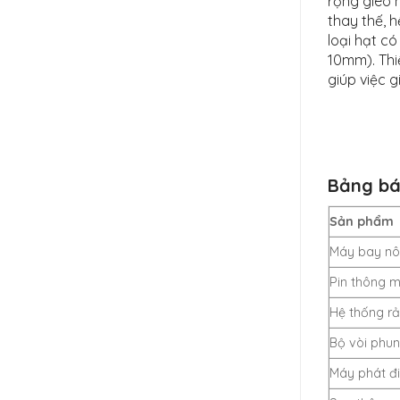
rộng gieo h
thay thế, h
loại hạt c
10mm). Thi
giúp việc g
Bảng bá
Sản phẩm
Máy bay nô
Pin thông 
Hệ thống rả
Bộ vòi phun
Máy phát đi