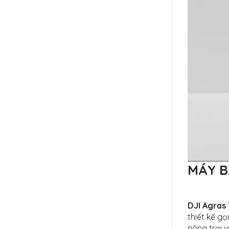
MÁY B
DJI Agras
thiết kế g
nông trại 