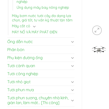
nghiệp
Ứng dụng máy bay nông nghiệp
Máy bơm nước tưới cây đa dạng lựa
chọn, giá tốt, tư vấn kỹ thuật tận tâm
Máy cắt cỏ
MÁY NỔ VÀ MÁY PHÁT ĐIỆN
Ống dẫn nước
Phân bón
Phụ kiện đường ống
Tưới cảnh quan
Tưới công nghiệp
Tưới nhỏ giọt
Tưới phun mưa
Tưới phun sương, chuyên nhà kính,
giàn lan, làm mát... [Thi công]