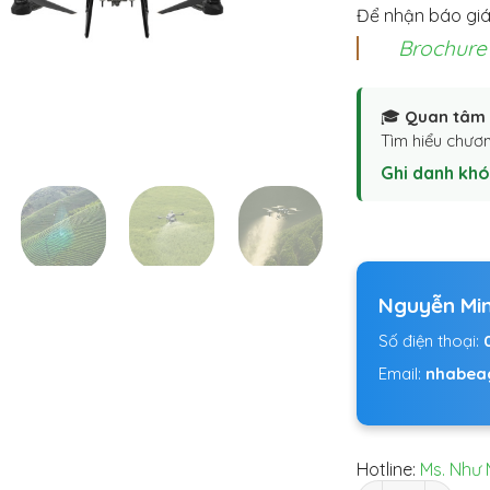
Để nhận báo giá đ
Brochure
🎓
Quan tâm 
Tìm hiểu chươn
Ghi danh kh
Nguyễn Mi
Số điện thoại:
Email:
nhabea
Hotline:
Ms. Như 
DJI T25P, Máy b