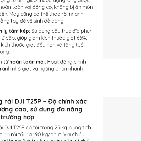
động từ tính giúp thuốc dạng lỏng được
 hoàn toàn với động cơ, không bị ăn mòn
 bền. Máy cũng có thể tháo rời nhanh
ằng tay để vệ sinh dễ dàng.
n ly tâm kép:
Sử dụng cấu trúc đĩa phun
ứ cấp, giúp giảm kích thước giọt 66%,
kích thước giọt đều hơn và tăng tuổi
dụng.
n từ hoàn toàn mới:
Hoạt động chính
tránh nhỏ giọt và ngừng phun nhanh.
 rải DJI T25P – Độ chính xác
lượng cao, sử dụng đa năng
 trường hợp
i DJI T25P có tải trọng 25 kg, dung tích
tốc độ rải tối đa 190 kg/phút. Với chiều