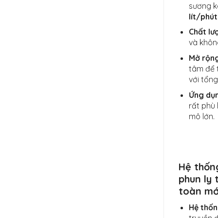
sương k
lít/phút
Chất lư
và không
Mở rộng
tâm để 
với tổn
Ứng dụ
rất phù
mô lớn.
Hệ thống
phun ly
toàn mớ
Hệ thốn