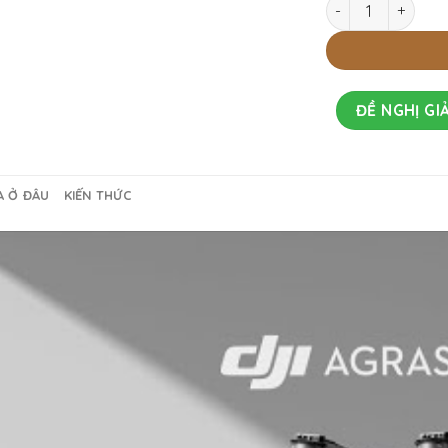
ĐỀ NGHỊ GIẢ
A Ở ĐÂU
KIẾN THỨC