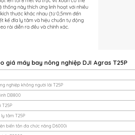
ạt lên tới 8 mét và trục vít xoắn có thể
ệ thống này thích ứng linh hoạt với nhiều
ó kích thước khác nhau (từ 0,5mm đến
ết kế đĩa ly tâm và hiệu chuẩn tự động
ieo rải diễn ra đều và chính xác.
o giá máy bay nông nghiệp DJI Agras T25P
ng nghiệp không người lái T25P
minh DB800
i T25P
 ly tâm T25P
ện biến tần đa chức năng D6000i