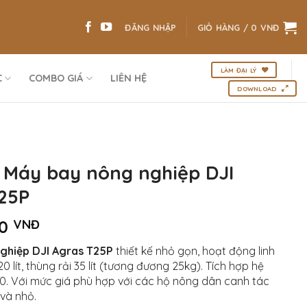
ĐĂNG NHẬP
GIỎ HÀNG /
0
VNĐ
LÀM ĐẠI LÝ
C
COMBO GIÁ
LIÊN HỆ
DOWNLOAD
, Máy bay nông nghiệp DJI
25P
00
VNĐ
ghiệp DJI Agras T25P
thiết kế nhỏ gọn, hoạt động linh
0 lít, thùng rải 35 lít (tương đương 25kg). Tích hợp hệ
.0. Với mức giá phù hợp với các hộ nông dân canh tác
 và nhỏ.