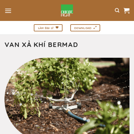
Bỏ
qua
nội
dung
LÀM ĐẠI LÝ
DOWNLOAD
VAN XẢ KHÍ BERMAD