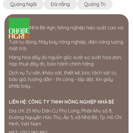
Quảng Ngãi
Đà nẵng
Quảng Trị
Nhà Bè Agri, Nông nghiệp hiệu suất cao với
Tưới tự động, Máy bay nông nghiệp, điện năng lượng
mặt trời.
Hàng hóa đầy đủ nguồn gốc xuất xứ, xuất hóa đơn,
nộp thuế đầy đủ, bảo hành chính hãng.
Dịch vụ Tư vấn, khảo sát, thiết kế, bóc tách vật tư,
báo giá, hướng dẫn - thi công - lắp đặt. Xin giấy
phép bay...
LIÊN HỆ:
CÔNG TY TNHH NÔNG NGHIỆP NHÀ BÈ
Địa chỉ: 25 Khu Dân Cư Phú Long, Phân khu số 8,
Đường Nguyễn Hữu Thọ, Ấp 5, xã Nhà Bè, Tp. Hồ Chí
Minh, Việt Nam
MST: 0312 180 887