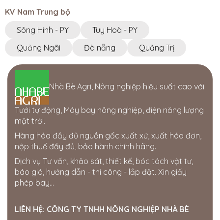
Tây Nguyên ·
Km46, thị trấn Pơ Drang, Krông Bút, Đak
KV Nam Trung bộ
Lak
0944764008
Sông Hinh - PY
Tuy Hoà - PY
Quảng Ngãi
Đà nẵng
Quảng Trị
Đại lý Nông Hưng
Tây Nguyên ·
7J46+X6F Đắk Song, Đắk Nông
CÔNG TY TNHH GIẢI PHÁP CÔNG NGHỆ
Nhà Bè Agri, Nông nghiệp hiệu suất cao với
ỨNG DỤNG
77-79 Nguyễn Đình Chiểu, Phường 1, TP. Cao Lãnh,
Tưới tự động, Máy bay nông nghiệp, điện năng lượng
Đồng Tháp
mặt trời.
0945810810 - 0834495979
Hàng hóa đầy đủ nguồn gốc xuất xứ, xuất hóa đơn,
Cửa hàng Thái Lợi
nộp thuế đầy đủ, bảo hành chính hãng.
386 hùng vương. thị trấn phú thiện. huyện phú thiện.
Dịch vụ Tư vấn, khảo sát, thiết kế, bóc tách vật tư,
tỉnh gia lai
báo giá, hướng dẫn - thi công - lắp đặt. Xin giấy
0963750153
phép bay...
Cửa hàng Gia Bách
Ấp 7, xã Xuân Tay, Cẩm Mỹ, Đồng Nai, Việt Nam
LIÊN HỆ:
CÔNG TY TNHH NÔNG NGHIỆP NHÀ BÈ
0343954508