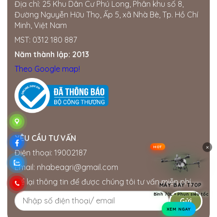
Địa chỉ: 25 Khu Dân Cư Phú Long, Phân khu số 8,
Đường Nguyễn Hữu Thọ, Ấp 5, xã Nhà Bè, Tp. Hồ Chí
Thế giới điện nước Đắk Nông
Minh, Việt Nam
205 Quang Trung, Phường Nghĩa Tân, Gia Nghĩa, Đắk
Nông
MST: 0312 180 887
0358722799
Năm thành lập: 2013
Cửa hàng Quốc Tú
Theo Google map!
Khu Đức Thọ, thị trấn Đức Phong, Bù Đăng, Bình
Phước
0834560958
Đại lí Thành Nhung
Miền Nam ·
SỐ 16 ẤP, Hội Phú, Tân Châu, Tây Ninh,
Việt Nam
YÊU CẦU TƯ VẤN
0909764059
×
HOT
Điện thoại: 19002187
Cửa hàng điện nước Lâm Tuấn
Email: nhabeagri@gmail.com
Miền Nam ·
113 ĐT713, Đức Hạnh, Đức Linh, Bình
Để lại thông tin để được chúng tôi tư vấn miễn phí.
MÁY BAY T70P
Thuận, Việt Nam
Bình 70L • Phun siêu tốc
0787558332
XEM NGAY