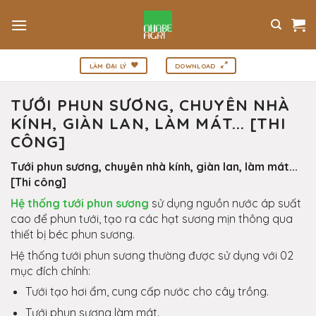
Bỏ
qua
nội
dung
LÀM ĐẠI LÝ
DOWNLOAD
TƯỚI PHUN SƯƠNG, CHUYÊN NHÀ
KÍNH, GIÀN LAN, LÀM MÁT... [THI
CÔNG]
Tưới phun sương, chuyên nhà kính, giàn lan, làm mát...
[Thi công]
Hệ thống tưới phun sương
sử dụng nguồn nước áp suất
cao để phun tưới, tạo ra các hạt sương mịn thông qua
thiết bị béc phun sương.
Hệ thống tưới phun sương thường được sử dụng với 02
mục đích chính:
Tưới tạo hơi ẩm, cung cấp nước cho cây trồng.
Tưới phun sương làm mát.