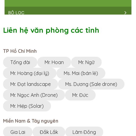
BỘ LỌC
NHÀ BÈ AGRI || HỒ CHÍ MINH HEAD
Liên hệ văn phòng các tỉnh
OFFICE
Miền Nam ·
Số 25, Khu Biệt Thự Ngân Long, Đường
Nguyễn Hữu Thọ, X. Phước Kiển, H. Nhà Bè, Tp. Hồ Chí
Minh
TP Hồ Chí Minh
8h00-17h00
0983230879
Tổng đài
Mr. Hoan
Mr. Ngữ
NHÀ BÈ AGRI || VP GIA LAI
Mr. Hoàng (đại lý)
Ms. Mai (bán lẻ)
Tây Nguyên ·
556 Trường Chinh, Phường Chi Lăng,
Thành phố Pleiku, Gia Lai 600000, Vietnam
Mr. Đạt landscape
Ms. Dương (Sale drone)
08h00-17h00
Mr. Ngọc Anh (Drone)
Mr. Đức
0969070077
Mr. Hiệp (Solar)
NHÀ BÈ AGRI || VP ĐĂK LẮK
Tây Nguyên ·
Ngã 3 KoretVina, Thôn 13, Xã
PơngDrang, Tỉnh ĐắkLắk
Miền Nam & Tây nguyên
8h00 - 17h00
0348877939
Gia Lai
Đắk Lắk
Lâm Đồng