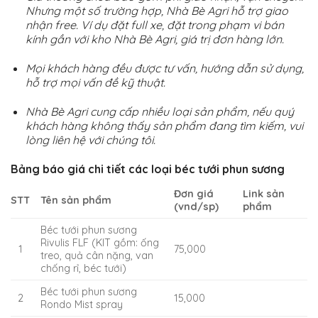
Nhưng một số trường hợp, Nhà Bè Agri hỗ trợ giao
nhận free. Ví dụ đặt full xe, đặt trong phạm vi bán
kính gần với kho Nhà Bè Agri, giá trị đơn hàng lớn.
Mọi khách hàng đều được tư vấn, hướng dẫn sử dụng,
hỗ trợ mọi vấn đề kỹ thuật.
Nhà Bè Agri cung cấp nhiều loại sản phẩm, nếu quý
khách hàng không thấy sản phẩm đang tìm kiếm, vui
lòng liên hệ với chúng tôi.
Bảng báo giá chi tiết các loại béc tưới phun sương
Đơn giá
Link sản
STT
Tên sản phẩm
(vnd/sp)
phẩm
Béc tưới phun sương
Rivulis FLF (KIT gồm: ống
1
75,000
treo, quả cân nặng, van
chống rỉ, béc tưới)
Béc tưới phun sương
2
15,000
Rondo Mist spray