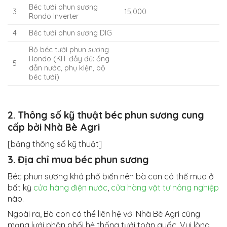
Béc tưới phun sương
3
15,000
Rondo Inverter
4
Béc tưới phun sương DIG
Bộ béc tưới phun sương
Rondo (KIT đầy đủ: ống
5
dẫn nước, phụ kiện, bộ
béc tưới)
2. Thông số kỹ thuật béc phun sương cung
cấp bởi Nhà Bè Agri
[bảng thông số kỹ thuật]
3. Địa chỉ mua béc phun sương
Béc phun sương khá phổ biến nên bà con có thể mua ở
bất kỳ
cửa hàng điện nước
,
cửa hàng vật tư nông nghiệp
nào.
Ngoài ra, Bà con có thể liên hệ với Nhà Bè Agri cùng
mạng lưới phân phối hệ thống tưới toàn quốc. Vui lòng