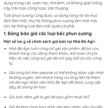
dụng trong các vườn rau, nhà kính, và không gian trồng
cây trên ban công hoặc sân thượng.
Tưới phun sương cũng được sử dụng rộng rãi với mục
đích làm mát, như hệ thống phun sương làm mát mái
tôn, hệ thống tưới làm mát quán cà phê..
1. Bảng báo giá các loại béc phun sương
Một số lưu ý về chính sách giá bán tại Nhà Bè Agri
Nhà Bè Agri luôn công bố giá sản phẩm để bà con,
khách hàng chủ động tham khảo, tính toán chi phí.
Mặc dù việc công bố giá đôi khi gây bất lợi cho công
ty.
Giá công bố trên website có thể không được cập nhật
thường xuyên, nên khách hàng vui lòng liên hệ thêm
với đội ngũ nhân viên Nhà Bè Agri để được cung cấp
đầy đủ thông tin hơn.
Giá bán niêm yết là giá đã bao gồm thuế VAT.
Giá thường chưa bao gồm phí giao nhận, vận chuyển.