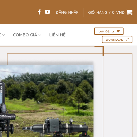
ĐĂNG NHẬP
GIỎ HÀNG /
0
VNĐ
LÀM ĐẠI LÝ
C
COMBO GIÁ
LIÊN HỆ
DOWNLOAD