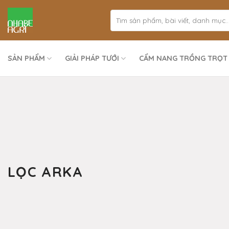
Bỏ
qua
nội
dung
SẢN PHẨM
GIẢI PHÁP TƯỚI
CẨM NANG TRỒNG TRỌT
LỌC ARKA