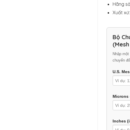
Hãng sả
Xuất xứ
Bộ Ch
(Mesh
Nhập một 
chuyển đổ
U.S. Mes
Microns 
Inches (