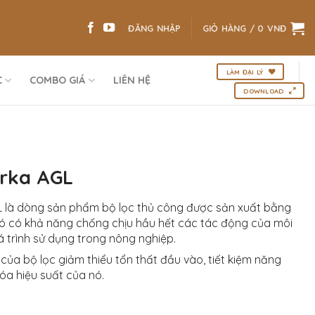
ĐĂNG NHẬP
GIỎ HÀNG /
0
VNĐ
LÀM ĐẠI LÝ
C
COMBO GIÁ
LIÊN HỆ
DOWNLOAD
Arka AGL
L là dòng sản phẩm bộ lọc thủ công được sản xuất bằng
Nó có khả năng chống chịu hầu hết các tác động của môi
 trình sử dụng trong nông nghiệp.
c của bộ lọc giảm thiểu tổn thất đầu vào, tiết kiệm năng
hóa hiệu suất của nó.