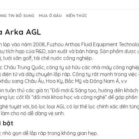
NG TIN BỔ SUNG
MUA Ở ĐÂU
KIẾN THỨC
a Arka AGL
 lập vào năm 2008, Fuzhou Arthas Fluid Equipment Technology
 sự tích hợp của R&D, sản xuất và bán hàng. Sản phẩm được ứn
, tưới sân golf, tái chế nước công nghiệp.
 Châu Trung Quốc, công ty sở hữu các nhà máy công nghiệ
 bị điện tử và dây chuyền lắp ráp. Công ty rất mạnh trong vi
khẩu sang Châu Âu, Hoa Kỳ, Bắc Mỹ và Đông Nam Á, v.v
ôn tuân thủ các giá trị “Đổi mới & Sáng tạo, hướng đến khách 
ng lực cốt lõi “đổi mới khoa học và công nghệ” để góp phần ti
hệ tuyệt vời, bộ lọc loại AGL có lợi thế lọc chính xác đến từ
t làm cho nó dễ dàng vệ sinh.
i bật
c nhỏ gọn dễ lắp ráp trong không gian hẹp.