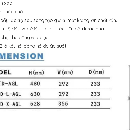
h xác.
ợc hóa chất.
 bẫy lọc độ sâu sáng tạo giữ lại một lượng lớn chất rắn.
ích cỡ đầu vào/đầu ra cho các yêu cầu khác nhau.
 phụ cho cống & áp lực.
2 lỗ kết nối đồng hồ đo áp suất.