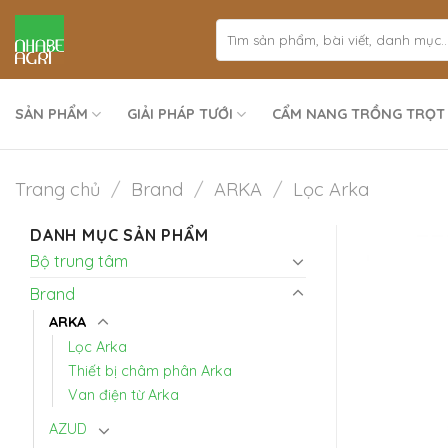
Bỏ
qua
nội
dung
SẢN PHẨM
GIẢI PHÁP TƯỚI
CẨM NANG TRỒNG TRỌT
Trang chủ
/
Brand
/
ARKA
/
Lọc Arka
DANH MỤC SẢN PHẨM
Bộ trung tâm
Brand
ARKA
Lọc Arka
Thiết bị châm phân Arka
Van điện từ Arka
AZUD