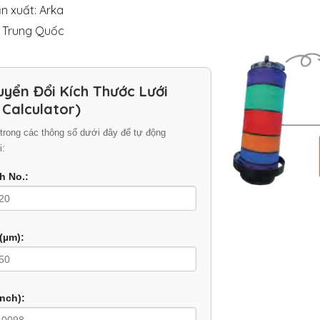
n xuất: Arka
: Trung Quốc
uyển Đổi Kích Thước Lưới
 Calculator)
trong các thông số dưới đây để tự động
i:
h No.:
Bảng quy đổi cỡ 
(µm):
inch):