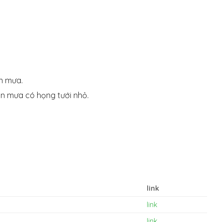
un mưa.
un mưa có họng tưới nhỏ.
link
link
link