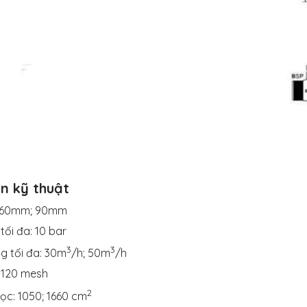
n kỹ thuật
: 60mm; 90mm
tối đa: 10 bar
3
3
g tối đa: 30m
/h; 50m
/h
: 120 mesh
2
ọc: 1050; 1660 cm