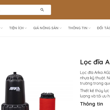
TIỆN ÍCH
GIÁ NÔNG SẢN
THÔNG TIN
ĐỐI TÁ
Lọc đĩa 
Lọc đĩa Arka AG
nhựa kỹ thuật. 
trường trong quá
Thiết kế thủy lự
lượng và tối ưu 
Thông tin