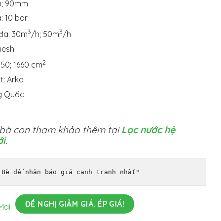
m; 90mm
: 10 bar
3
3
 đa: 30m
/h; 50m
/h
mesh
2
050; 1660 cm
t: Arka
ng Quốc
 bà con tham khảo thêm tại
Lọc nước hệ
ới
.
 Bè để nhận báo giá cạnh tranh nhất"
ĐỀ NGHỊ GIẢM GIÁ. ÉP GIÁ!
Mai