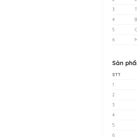
3
T
4
B
5
C
6
M
Sản phẩ
STT
1
2
3
4
5
6