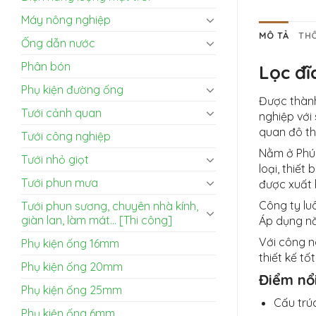
Máy nông nghiệp
MÔ TẢ
THÔ
Ống dẫn nước
Phân bón
Lọc đĩ
Phụ kiện đường ống
Được thành
Tưới cảnh quan
nghiệp với
quan đô thị
Tưới công nghiệp
Nằm ở Phúc
Tưới nhỏ giọt
loại, thiết
Tưới phun mưa
được xuất 
Công ty lu
Tưới phun sương, chuyên nhà kính,
giàn lan, làm mát... [Thi công]
Áp dụng nă
Với công ng
Phụ kiện ống 16mm
thiết kế tố
Phụ kiện ống 20mm
Điểm nổ
Phụ kiện ống 25mm
Cấu trú
Phụ kiện ống 6mm