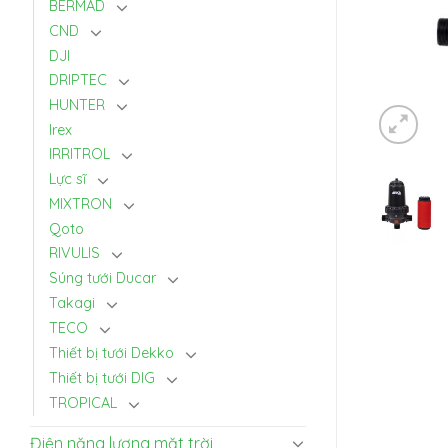
BERMAD
CND
DJI
DRIPTEC
HUNTER
Irex
IRRITROL
Lực sĩ
MIXTRON
Qoto
RIVULIS
Súng tưới Ducar
Takagi
TECO
Thiết bị tưới Dekko
Thiết bị tưới DIG
TROPICAL
Điện năng lượng mặt trời