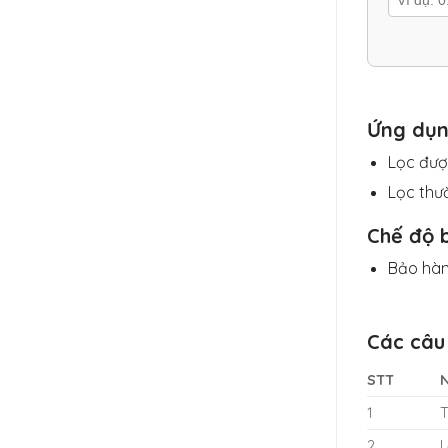
Ứng dụ
Lọc được
Lọc thư
Chế độ 
Bảo hàn
Các câu 
STT
1
T
2
L