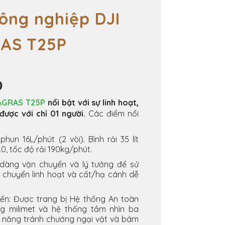
ông nghiệp DJI
AS T70P
Đ
gras T70P
, được mệnh danh dòng
n gia hiệu suất, đa năng
.
, bình rải 100 lít và tải trọng nâng 65
ục đích sử dụng, bao gồm phun thuốc
c hạt giống, vận chuyển vật liệu.
gồm tốc độ vận hành tối đa
n cao (lên đến 40 L/phút với hệ thống
thống An toàn 3.0 tiên tiến với radar
Tri-Vision cho khả năng phát hiện và
t trội.
 cách mạng hóa hiệu quả và an toàn