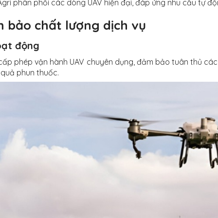
ri phân phối các dòng UAV hiện đại, đáp ứng nhu cầu tự độ
ảm bảo chất lượng dịch vụ
oạt động
cấp phép vận hành UAV chuyên dụng, đảm bảo tuân thủ các 
 quả phun thuốc.