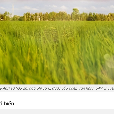
è Agri sở hữu đội ngũ phi công được cấp phép vận hành UAV chuyê
ổ biến