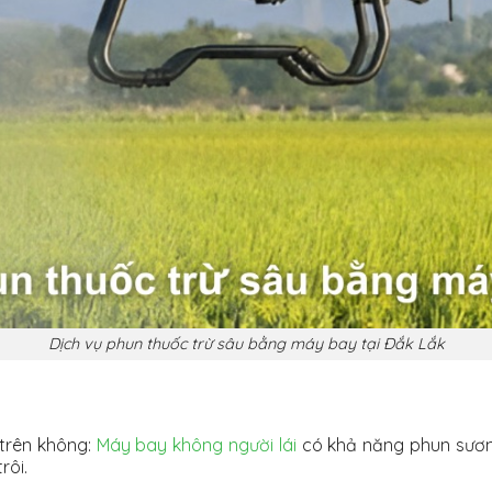
Dịch vụ phun thuốc trừ sâu bằng máy bay tại Đắk Lắk
 trên không:
Máy bay không người lái
có khả năng phun sương
rôi.