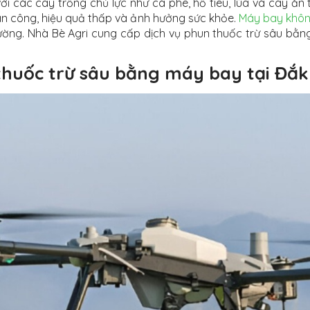
i các cây trồng chủ lực như cà phê, hồ tiêu, lúa và cây ăn 
hân công, hiệu quả thấp và ảnh hưởng sức khỏe.
Máy bay không
trường. Nhà Bè Agri cung cấp dịch vụ phun thuốc trừ sâu bằ
n thuốc trừ sâu bằng máy bay tại Đắ