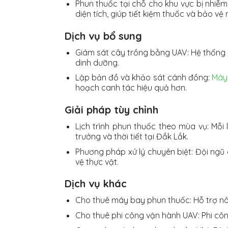
Phun thuốc tại chỗ cho khu vực bị nhiễ
diện tích, giúp tiết kiệm thuốc và bảo vệ
Dịch vụ bổ sung
Giám sát cây trồng bằng UAV: Hệ thống c
dinh dưỡng.
Lập bản đồ và khảo sát cánh đồng:
Máy
hoạch canh tác hiệu quả hơn.
Giải pháp tùy chỉnh
Lịch trình phun thuốc theo mùa vụ: Mỗi
trưởng và thời tiết tại Đắk Lắk.
Phương pháp xử lý chuyên biệt: Đội ngũ 
vệ thực vật.
Dịch vụ khác
Cho thuê máy bay phun thuốc: Hỗ trợ nô
Cho thuê phi công vận hành UAV: Phi cô