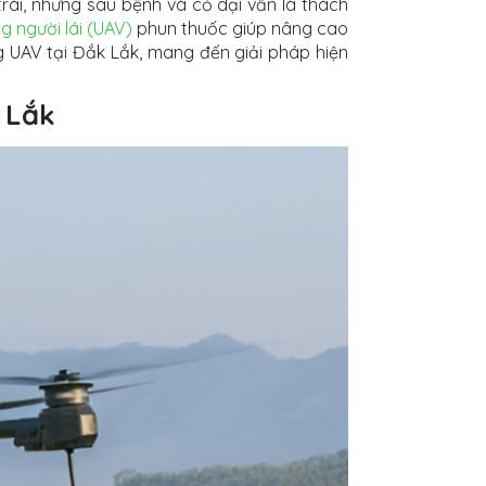
trái, nhưng sâu bệnh và cỏ dại vẫn là thách
 người lái (UAV)
phun thuốc giúp nâng cao
ng UAV tại Đắk Lắk, mang đến giải pháp hiện
k Lắk