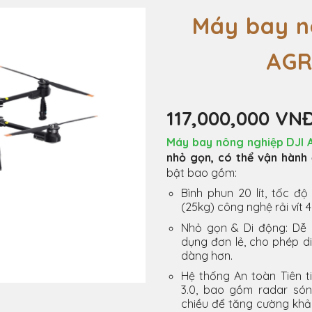
Máy bay n
AGR
143,700,000 VN
Máy bay phun thuốc DJI A
Máy bay nông nghiệp Chuyê
Máy sở hữu bình phun 70 lít
kg, phù hợp cho nhiều m
trừ sâu, rải phân bón hoặ
Các tính năng chính bao 
13.8m/giây, lưu lượng phu
phun sương kép), cùng Hệ 
sóng milimet và hệ thống 
tránh chướng ngại vật vượ
T70P hướng đến mục tiêu