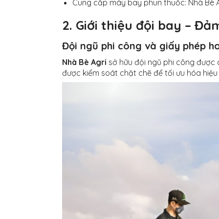
Cung cấp máy bay phun thuốc: Nhà Bè Ag
2. Giới thiệu đội bay – Đ
Đội ngũ phi công và giấy phép h
Nhà Bè Agri
sở hữu đội ngũ phi công được 
được kiểm soát chặt chẽ để tối ưu hóa hiệu