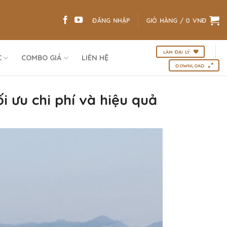
ĐĂNG NHẬP
GIỎ HÀNG /
0
VNĐ
LÀM ĐẠI LÝ
C
COMBO GIÁ
LIÊN HỆ
DOWNLOAD
 ưu chi phí và hiệu quả