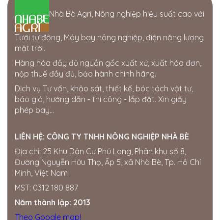
Cửa hàng Thái Lợi
Nhà Bè Agri, Nông nghiệp hiệu suất cao với
386 hùng vương. thị trấn phú thiện. huyện phú thiện.
tỉnh gia lai
0963750153
Tưới tự động, Máy bay nông nghiệp, điện năng lượng
mặt trời.
Cửa hàng Gia Bách
Hàng hóa đầy đủ nguồn gốc xuất xứ, xuất hóa đơn,
Ấp 7, xã Xuân Tay, Cẩm Mỹ, Đồng Nai, Việt Nam
nộp thuế đầy đủ, bảo hành chính hãng.
0343954508
Dịch vụ Tư vấn, khảo sát, thiết kế, bóc tách vật tư,
Thế giới điện nước Đắk Nông
báo giá, hướng dẫn - thi công - lắp đặt. Xin giấy
205 Quang Trung, Phường Nghĩa Tân, Gia Nghĩa, Đắk
phép bay...
Nông
0358722799
LIÊN HỆ:
CÔNG TY TNHH NÔNG NGHIỆP NHÀ BÈ
Cửa hàng Quốc Tú
Địa chỉ: 25 Khu Dân Cư Phú Long, Phân khu số 8,
Khu Đức Thọ, thị trấn Đức Phong, Bù Đăng, Bình
Đường Nguyễn Hữu Thọ, Ấp 5, xã Nhà Bè, Tp. Hồ Chí
Phước
Minh, Việt Nam
0834560958
MST: 0312 180 887
Đại lí Thành Nhung
Năm thành lập: 2013
Miền Nam ·
SỐ 16 ẤP, Hội Phú, Tân Châu, Tây Ninh,
Việt Nam
Theo Google map!