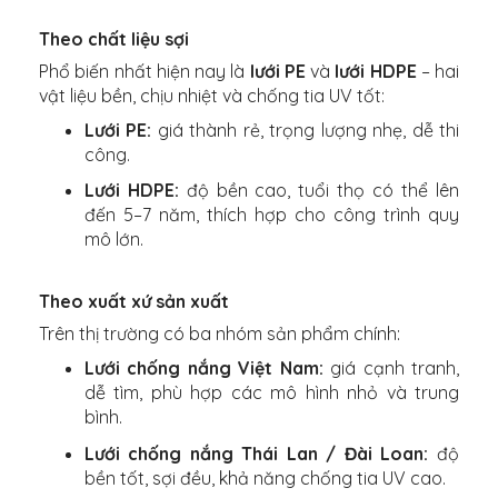
Theo chất liệu sợi
Phổ biến nhất hiện nay là
lưới PE
và
lưới HDPE
– hai
vật liệu bền, chịu nhiệt và chống tia UV tốt:
Lưới PE:
giá thành rẻ, trọng lượng nhẹ, dễ thi
công.
Lưới HDPE:
độ bền cao, tuổi thọ có thể lên
đến 5–7 năm, thích hợp cho công trình quy
mô lớn.
Theo xuất xứ sản xuất
Trên thị trường có ba nhóm sản phẩm chính:
Lưới chống nắng Việt Nam:
giá cạnh tranh,
dễ tìm, phù hợp các mô hình nhỏ và trung
bình.
Lưới chống nắng Thái Lan / Đài Loan:
độ
bền tốt, sợi đều, khả năng chống tia UV cao.