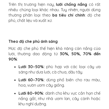
Trên thị trường hiện nay,
lưới chống nắng
có rất
nhiều chủng loại khác nhau. Tuy nhiên, người dùng
thường phân loại theo
ba tiêu chí chính
: độ che
phủ, chất liệu và xuất xứ.
Theo độ che phủ ánh sáng
Mức độ che phủ thể hiện khả năng cản nắng của
lưới, thường dao động từ
30%, 50%, 70% đến
90%
:
Lưới 30–50%:
phù hợp với các loại cây ưa
sáng như dưa lưới, cà chua, dâu tây.
Lưới 60–70%:
dùng phổ biến cho rau màu,
hoa, vườn ươm cây giống.
Lưới 80–90%:
dành cho khu vực cần hạn chế
nắng gắt, như nhà ươm lan, cây cảnh hoặc
khu nghỉ dưỡng.