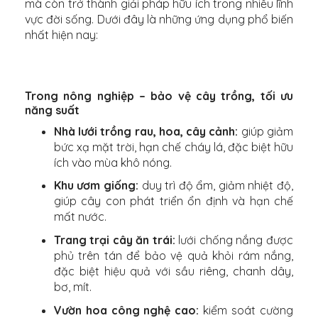
mà còn trở thành giải pháp hữu ích trong nhiều lĩnh
vực đời sống. Dưới đây là những ứng dụng phổ biến
nhất hiện nay:
Trong nông nghiệp – bảo vệ cây trồng, tối ưu
năng suất
Nhà lưới trồng rau, hoa, cây cảnh:
giúp giảm
bức xạ mặt trời, hạn chế cháy lá, đặc biệt hữu
ích vào mùa khô nóng.
Khu ươm giống:
duy trì độ ẩm, giảm nhiệt độ,
giúp cây con phát triển ổn định và hạn chế
mất nước.
Trang trại cây ăn trái:
lưới chống nắng được
phủ trên tán để bảo vệ quả khỏi rám nắng,
đặc biệt hiệu quả với sầu riêng, chanh dây,
bơ, mít.
Vườn hoa công nghệ cao:
kiểm soát cường