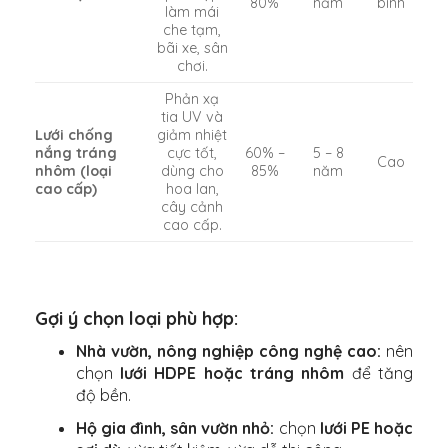
80%
năm
bình
làm mái
che tạm,
bãi xe, sân
chơi.
Phản xạ
tia UV và
Lưới chống
giảm nhiệt
nắng tráng
cực tốt,
60% –
5 – 8
Cao
nhôm (loại
dùng cho
85%
năm
cao cấp)
hoa lan,
cây cảnh
cao cấp.
Gợi ý chọn loại phù hợp:
Nhà vườn, nông nghiệp công nghệ cao:
nên
chọn
lưới HDPE hoặc tráng nhôm
để tăng
độ bền.
Hộ gia đình, sân vườn nhỏ:
chọn
lưới PE hoặc