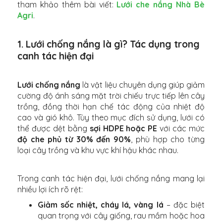
tham khảo thêm bài viết:
Lưới che nắng Nhà Bè
Agri
.
1. Lưới chống nắng là gì? Tác dụng trong
canh tác hiện đại
Lưới chống nắng
là vật liệu chuyên dụng giúp giảm
cường độ ánh sáng mặt trời chiếu trực tiếp lên cây
trồng, đồng thời hạn chế tác động của nhiệt độ
cao và gió khô. Tùy theo mục đích sử dụng, lưới có
thể được dệt bằng
sợi HDPE hoặc PE
với các mức
độ che phủ từ 30% đến 90%
, phù hợp cho từng
loại cây trồng và khu vực khí hậu khác nhau.
Trong canh tác hiện đại, lưới chống nắng mang lại
nhiều lợi ích rõ rệt:
Giảm sốc nhiệt, cháy lá, vàng lá
– đặc biệt
quan trọng với cây giống, rau mầm hoặc hoa