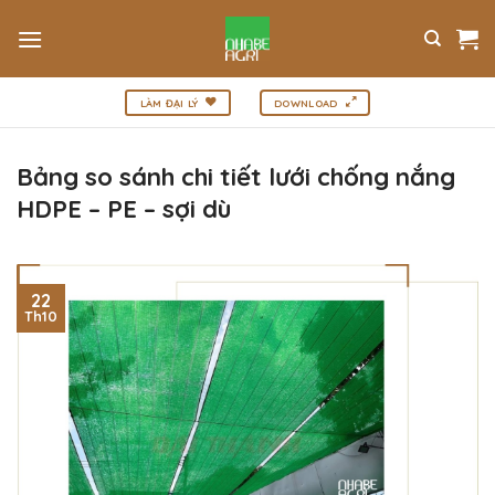
Bỏ
qua
nội
dung
LÀM ĐẠI LÝ
DOWNLOAD
Bảng so sánh chi tiết lưới chống nắng
HDPE – PE – sợi dù
22
Th10