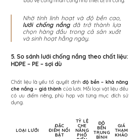
bảo vệ công nhân cũng như thiết bị thi công.
Nhờ tính linh hoạt và độ bền cao,
lưới chống nắng
đã trở thành lựa
chọn hàng đầu trong cả sản xuất
và sinh hoạt hằng ngày.
5. So sánh lưới chống nắng theo chất liệu:
HDPE – PE – sợi dù
Chất liệu là yếu tố quyết định
độ bền – khả năng
che nắng – giá thành
của lưới. Mỗi loại vật liệu đều
có ưu điểm riêng, phù hợp với từng mục đích sử
dụng.
TỶ LỆ
ĐỘ
ĐẶC
CHE
GIÁ
BỀN
LOẠI LƯỚI
ĐIỂM NỔI
NẮNG
THAM
TRUNG
BẬT
PHỔ
KHẢO
BÌNH