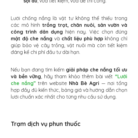
sợi dù
, vừa tiết kiệm, vừa dễ thi công.
Lưới chống nắng là vật tư không thể thiếu trong
các mô hình
trồng trọt, chăn nuôi, sân vườn và
công trình dân dụng
hiện nay. Việc chọn đúng
mật độ che nắng
và
chất liệu phù hợp
không chỉ
giúp bảo vệ cây trồng, vật nuôi mà còn tiết kiệm
đáng kể chi phí đầu tư dài hạn.
Nếu bạn đang tìm kiếm
giải pháp che nắng tối ưu
và bền vững
, hãy tham khảo thêm bài viết
“Lưới
che nắng”
trên website
Nhà Bè Agri
— nơi tổng
hợp đầy đủ kiến thức, bảng giá và hướng dẫn chọn
lưới chuẩn xác nhất cho từng nhu cầu sử dụng.
Trạm dịch vụ phun thuốc