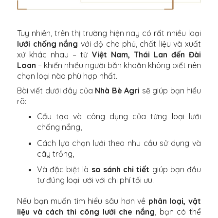
Tuy nhiên, trên thị trường hiện nay có rất nhiều loại
lưới chống nắng
với độ che phủ, chất liệu và xuất
xứ khác nhau – từ
Việt Nam, Thái Lan đến Đài
Loan
– khiến nhiều người băn khoăn không biết nên
chọn loại nào phù hợp nhất.
Bài viết dưới đây của
Nhà Bè Agri
sẽ giúp bạn hiểu
rõ:
Cấu tạo và công dụng của từng loại lưới
chống nắng,
Cách lựa chọn lưới theo nhu cầu sử dụng và
cây trồng,
Và đặc biệt là
so sánh chi tiết
giúp bạn đầu
tư đúng loại lưới với chi phí tối ưu.
Nếu bạn muốn tìm hiểu sâu hơn về
phân loại, vật
liệu và cách thi công lưới che nắng
, bạn có thể