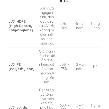
BIẾN
Sợi nhựa
nguyên
sinh, dẻo
Lưới HDPE
dai, chịu
50% –
5 – 7
Trung
(High Density
tia UV tốt,
90%
năm
– cao
Polyethylene)
không bị
giòn nứt
sau thời
gian dài.
Giá thành
rẻ, nhẹ, dễ
lắp đặt,
Lưới PE
nhưng dễ
50% –
2 – 3
Rẻ
(Polyethylene)
lão hóa
75%
năm
nếu phơi
nắng liên
tục.
Dệt từ sợi
dù tổng
hợp, bền
kéo tốt,
60% –
3 – 4
Trung
Lưới sợi dù
phù hợp