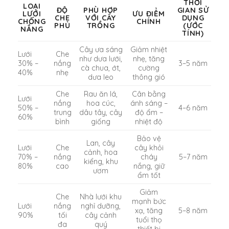
THỜI
LOẠI
ĐỘ
PHÙ HỢP
GIAN SỬ
LƯỚI
ƯU ĐIỂM
CHE
VỚI CÂY
DỤNG
CHỐNG
CHÍNH
PHỦ
TRỒNG
(ƯỚC
NẮNG
TÍNH)
Cây ưa sáng
Giảm nhiệt
Lưới
Che
như dưa lưới,
nhẹ, tăng
30% –
nắng
3–5 năm
cà chua, ớt,
cường
40%
nhẹ
dưa leo
thông gió
Che
Rau ăn lá,
Cân bằng
Lưới
nắng
hoa cúc,
ánh sáng –
50% –
4–6 năm
trung
dâu tây, cây
độ ẩm –
60%
bình
giống
nhiệt độ
Bảo vệ
Lan, cây
Lưới
Che
cây khỏi
cảnh, hoa
70% –
nắng
cháy
5–7 năm
kiểng, khu
80%
cao
nắng, giữ
ươm
ẩm tốt
Giảm
Che
Nhà lưới khu
mạnh bức
Lưới
nắng
nghỉ dưỡng,
xạ, tăng
5–8 năm
90%
tối
cây cảnh
tuổi thọ
đa
quý
thiết bị