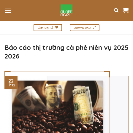
Bỏ
qua
nội
dung
LÀM ĐẠI LÝ
DOWNLOAD
Báo cáo thị trường cà phê niên vụ 2025
2026
22
Th12