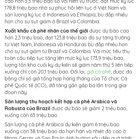
cao hơn 3,5 triệu bao so với niên vụ trước, đạt mức kỷ lục
178,8 triệu bao nhờ sự phục hồi liên tục ở Việt Nam và
sản lượng kỷ lục ở Indonesia và Ethiopia, bù đắp nhiều
hơn cho sự sụt giảm ở Brazil và Colombia.
Xuất khẩu cà phê nhân của thế giới
được dự báo cao
hơn 2,3 triệu bao, đạt 123,8 triệu bao do sự tăng trưởng
từ Việt Nam, Indonesia và Honduras bù đắp nhiều hơn
cho sự sụt giảm từ Brazil và Colombia. Với mức tiêu thụ
toàn cầu tiếp tục tăng lên mức kỷ lục 173,9 triệu bao,
lượng tồn kho cuối kỳ dự kiến ​​sẽ giảm năm thứ 5 liên tiếp
xuống chỉ còn 20,1 triệu bao. Đổi lại,
giá cà phê
, được đo
bằng chỉ số giá tổng hợp hàng tháng của Tổ chức Cà
phê Quốc tế (ICO), đã tăng gần gấp ba lần trong giai
đoạn này.
Sản lượng thu hoạch kết hợp cà phê Arabica và
Robusta của Brazil
được dự báo sẽ giảm 2 triệu bao,
xuống còn 63 triệu bao.
Sản lượng cà phê Arabica dự kiến ​​giảm 6 triệu bao
xuống còn 38 triệu bao do hạn hán và nhiệt độ cao ở
Minas Gerais và Sao Paulo ảnh hưởng xấu đến quá trình