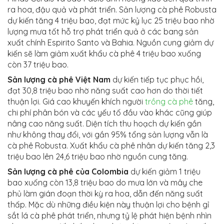
ra hoa, đậu quả và phát triển. Sản lượng cà phê Robusta
dự kiến ​​tăng 4 triệu bao, đạt mức kỷ lục 25 triệu bao nhờ
lượng mưa tốt hỗ trợ phát triển quả ở các bang sản
xuất chính Espirito Santo và Bahia. Nguồn cung giảm dự
kiến ​​sẽ làm giảm xuất khẩu cà phê 4 triệu bao xuống
còn 37 triệu bao.
Sản lượng cà phê Việt Nam
dự kiến ​​tiếp tục phục hồi,
đạt 30,8 triệu bao nhờ năng suất cao hơn do thời tiết
thuận lợi. Giá cao khuyến khích người
trồng cà phê
tăng,
chi phí phân bón và các yếu tố đầu vào khác cũng giúp
nâng cao năng suất. Diện tích thu hoạch dự kiến ​​gần
như không thay đổi, với gần 95% tổng sản lượng vẫn là
cà phê Robusta. Xuất khẩu cà phê nhân dự kiến ​​tăng 2,3
triệu bao lên 24,6 triệu bao nhờ nguồn cung tăng.
Sản lượng cà phê của Colombia
dự kiến ​​giảm 1 triệu
bao xuống còn 13,8 triệu bao do mưa lớn và mây che
phủ làm gián đoạn thời kỳ ra hoa, dẫn đến năng suất
thấp. Mặc dù những điều kiện này thuận lợi cho bệnh gỉ
sắt lá cà phê phát triển, nhưng tỷ lệ phát hiện bệnh nhìn