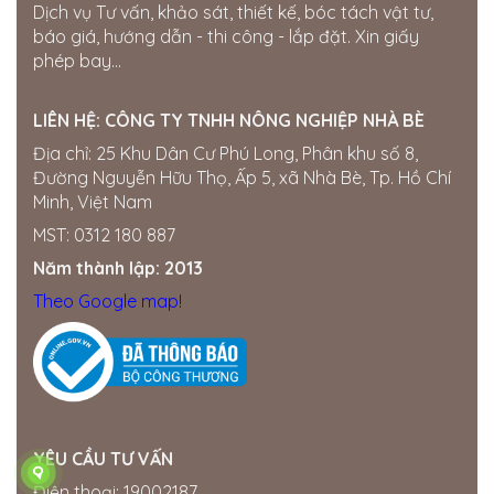
Dịch vụ Tư vấn, khảo sát, thiết kế, bóc tách vật tư,
Thế giới điện nước Đắk Nông
báo giá, hướng dẫn - thi công - lắp đặt. Xin giấy
205 Quang Trung, Phường Nghĩa Tân, Gia Nghĩa, Đắk
phép bay...
Nông
0358722799
LIÊN HỆ:
CÔNG TY TNHH NÔNG NGHIỆP NHÀ BÈ
Cửa hàng Quốc Tú
Địa chỉ: 25 Khu Dân Cư Phú Long, Phân khu số 8,
Khu Đức Thọ, thị trấn Đức Phong, Bù Đăng, Bình
Đường Nguyễn Hữu Thọ, Ấp 5, xã Nhà Bè, Tp. Hồ Chí
Phước
Minh, Việt Nam
0834560958
MST: 0312 180 887
Đại lí Thành Nhung
Năm thành lập: 2013
Miền Nam ·
SỐ 16 ẤP, Hội Phú, Tân Châu, Tây Ninh,
Việt Nam
Theo Google map!
0909764059
Cửa hàng điện nước Lâm Tuấn
Miền Nam ·
113 ĐT713, Đức Hạnh, Đức Linh, Bình
Thuận, Việt Nam
0787558332
YÊU CẦU TƯ VẤN
HKD Điện Nước Quốc Thọ
Điện thoại: 19002187