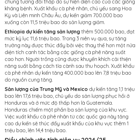
chung tương đối thấp do sự hiện diện cao của các giống
kháng bệnh. Xuất khẩu cà phê nhân, chủ yếu sang Hoa
Kỳ và Liên minh Châu Âu, dự kiến ​​giảm 700.000 bao
xuống còn 11,5 triệu bao do sản lượng giảm.
Ethiopia dự kiến ​​tăng sản lượng
thêm 500.000 bao, đạt
mức kỷ lục 11,6 triệu bao. Trong 3 niên vụ qua, sự tăng
trưởng này được thúc đẩy bởi việc thay thế hơn một nửa
diện tích canh tác bằng các giống cà phê năng suất
cao hơn. Người trồng cũng được khuyến khích cải thiện
năng suất bằng cách tỉa cành sau thu hoạch. Xuất khẩu
cà phê nhân dự kiến ​​tăng 400.000 bao lên 7,8 triệu bao
do nguồn cung tăng.
Sản lượng của Trung Mỹ và Mexico
dự kiến ​​tăng 1,1 triệu
bao lên 17,6 triệu bao, chủ yếu do sản lượng phục hồi ở
Honduras và ở mức độ thấp hơn là Guatemala.
Honduras chiếm một phần ba sản lượng của khu vực.
Việc xuất khẩu cà phê nhân từ các quốc gia này tăng
cao dự kiến ​​sẽ thúc đẩy xuất khẩu của khu vực thêm 1
triệu bao, lên 14,4 triệu bao.