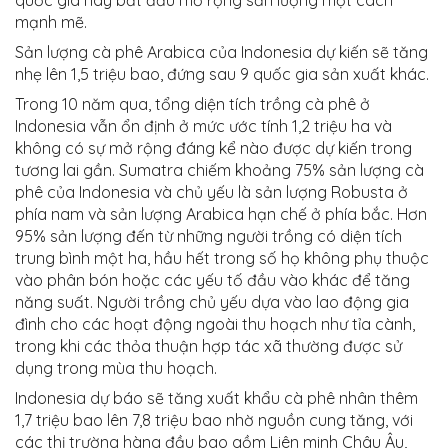
quốc gia này bắt đầu mở rộng sản lượng một cách
mạnh mẽ.
Sản lượng cà phê Arabica của Indonesia dự kiến ​​sẽ tăng
nhẹ lên 1,5 triệu bao, đứng sau 9 quốc gia sản xuất khác.
Trong 10 năm qua, tổng diện tích trồng cà phê ở
Indonesia vẫn ổn định ở mức ước tính 1,2 triệu ha và
không có sự mở rộng đáng kể nào được dự kiến ​​trong
tương lai gần. Sumatra chiếm khoảng 75% sản lượng cà
phê của Indonesia và chủ yếu là sản lượng Robusta ở
phía nam và sản lượng Arabica hạn chế ở phía bắc. Hơn
95% sản lượng đến từ những người trồng có diện tích
trung bình một ha, hầu hết trong số họ không phụ thuộc
vào phân bón hoặc các yếu tố đầu vào khác để tăng
năng suất. Người trồng chủ yếu dựa vào lao động gia
đình cho các hoạt động ngoài thu hoạch như tỉa cành,
trong khi các thỏa thuận hợp tác xã thường được sử
dụng trong mùa thu hoạch.
Indonesia dự báo sẽ tăng xuất khẩu cà phê nhân thêm
1,7 triệu bao lên 7,8 triệu bao nhờ nguồn cung tăng, với
các thị trường hàng đầu bao gồm Liên minh Châu Âu,