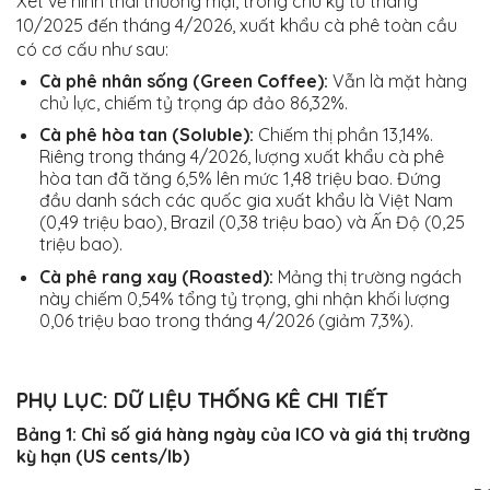
Xét về hình thái thương mại, trong chu kỳ từ tháng
10/2025 đến tháng 4/2026, xuất khẩu cà phê toàn cầu
có cơ cấu như sau:
Cà phê nhân sống (Green Coffee):
Vẫn là mặt hàng
chủ lực, chiếm tỷ trọng áp đảo 86,32%.
Cà phê hòa tan (Soluble):
Chiếm thị phần 13,14%.
Riêng trong tháng 4/2026, lượng xuất khẩu cà phê
hòa tan đã tăng 6,5% lên mức 1,48 triệu bao. Đứng
đầu danh sách các quốc gia xuất khẩu là Việt Nam
(0,49 triệu bao), Brazil (0,38 triệu bao) và Ấn Độ (0,25
triệu bao).
Cà phê rang xay (Roasted):
Mảng thị trường ngách
này chiếm 0,54% tổng tỷ trọng, ghi nhận khối lượng
0,06 triệu bao trong tháng 4/2026 (giảm 7,3%).
PHỤ LỤC: DỮ LIỆU THỐNG KÊ CHI TIẾT
Bảng 1: Chỉ số giá hàng ngày của ICO và giá thị trường
kỳ hạn (US cents/lb)