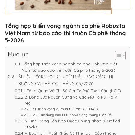
Tổng hợp triển vọng ngành cà phê Robusta
Việt Nam từ báo cáo thị trườn Cà phê tháng
5-2026
Mục lục
Tổng hợp triển vọng ngành cà phê Robusta Việt
Nam từ báo cáo thị trườn Cà phê tháng 5-2026
TÀI LIỆU TỔNG HỢP CHUYÊN SÂU: BÁO CÁO THỊ
TRƯỜNG CÀ PHÊ ICO THÁNG 05/2026
1. Tổng Quan Về Chỉ Số Giá Cà Phê Toàn Cầu (I-CIP)
2. Động Lực Nguồn Cung và Các Yếu Tố Rủi Ro Vĩ
Mô
2.1. Triển vọng vụ mùa từ Brazil (CONAB)
2.2. Tác động của El Niño và Căng thẳng Biển Đỏ
3. Tình Trạng Tồn Kho Được Chứng Nhận (Certified
Stocks)
4. Bức Tranh Xuất Khẩu Cà Phê Toàn Cầu (Tháng