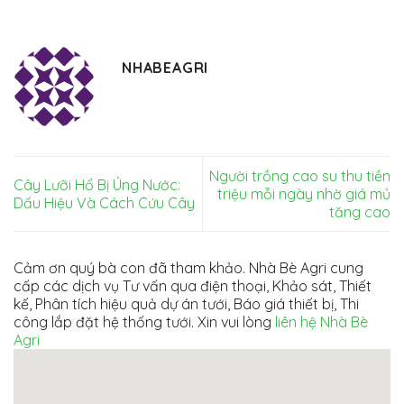
NHABEAGRI
Người trồng cao su thu tiền
Cây Lưỡi Hổ Bị Úng Nước:
triệu mỗi ngày nhờ giá mủ
Dấu Hiệu Và Cách Cứu Cây
tăng cao
Cảm ơn quý bà con đã tham khảo. Nhà Bè Agri cung
cấp các dịch vụ Tư vấn qua điện thoại, Khảo sát, Thiết
kế, Phân tích hiệu quả dự án tưới, Báo giá thiết bị, Thi
công lắp đặt hệ thống tưới. Xin vui lòng
liên hệ Nhà Bè
Agri