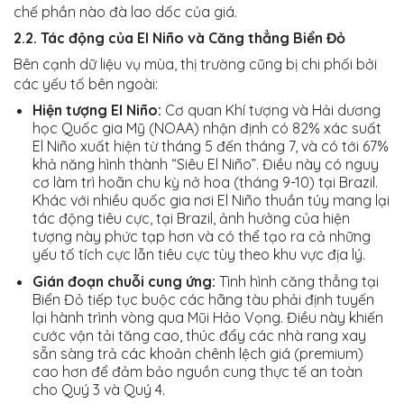
chế phần nào đà lao dốc của giá.
2.2. Tác động của El Niño và Căng thẳng Biển Đỏ
Bên cạnh dữ liệu vụ mùa, thị trường cũng bị chi phối bởi
các yếu tố bên ngoài:
Hiện tượng El Niño:
Cơ quan Khí tượng và Hải dương
học Quốc gia Mỹ (NOAA) nhận định có 82% xác suất
El Niño xuất hiện từ tháng 5 đến tháng 7, và có tới 67%
khả năng hình thành “Siêu El Niño”. Điều này có nguy
cơ làm trì hoãn chu kỳ nở hoa (tháng 9-10) tại Brazil.
Khác với nhiều quốc gia nơi El Niño thuần túy mang lại
tác động tiêu cực, tại Brazil, ảnh hưởng của hiện
tượng này phức tạp hơn và có thể tạo ra cả những
yếu tố tích cực lẫn tiêu cực tùy theo khu vực địa lý.
Gián đoạn chuỗi cung ứng:
Tình hình căng thẳng tại
Biển Đỏ tiếp tục buộc các hãng tàu phải định tuyến
lại hành trình vòng qua Mũi Hảo Vọng. Điều này khiến
cước vận tải tăng cao, thúc đẩy các nhà rang xay
sẵn sàng trả các khoản chênh lệch giá (premium)
cao hơn để đảm bảo nguồn cung thực tế an toàn
cho Quý 3 và Quý 4.