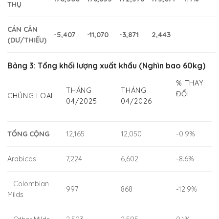
THỤ
CÁN CÂN
-5,407
-11,070
-3,871
2,443
(DƯ/THIẾU)
Bảng 3: Tổng khối lượng xuất khẩu (Nghìn bao 60kg)
% THAY
THÁNG
THÁNG
ĐỔI
CHỦNG LOẠI
04/2025
04/2026
TỔNG CỘNG
12,165
12,050
-0.9%
Arabicas
7,224
6,602
-8.6%
Colombian
997
868
-12.9%
Milds