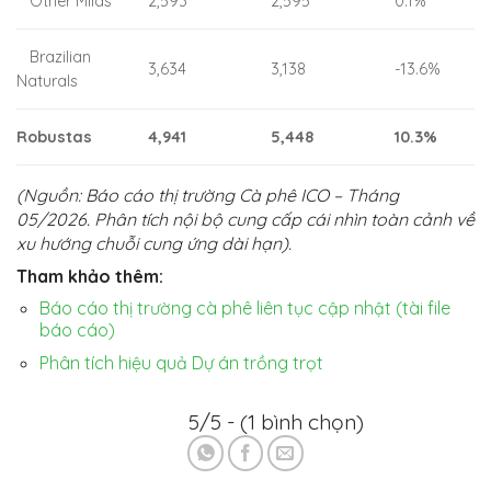
Other Milds
2,593
2,595
0.1%
Brazilian
3,634
3,138
-13.6%
Naturals
Robustas
4,941
5,448
10.3%
(Nguồn: Báo cáo thị trường Cà phê ICO – Tháng
05/2026. Phân tích nội bộ cung cấp cái nhìn toàn cảnh về
xu hướng chuỗi cung ứng dài hạn).
Tham khảo thêm:
Báo cáo thị trường cà phê liên tục cập nhật (tài file
báo cáo)
Phân tích hiệu quả Dự án trồng trọt
5/5 - (1 bình chọn)