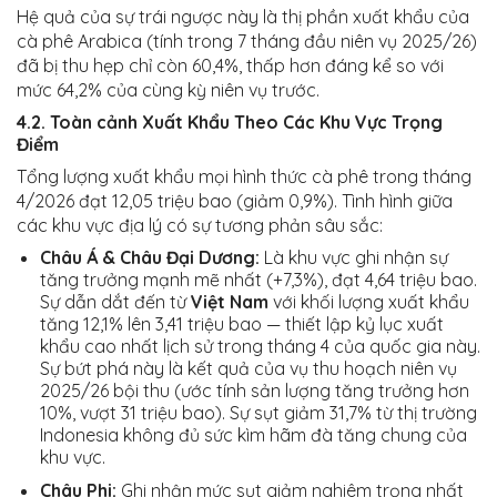
Hệ quả của sự trái ngược này là thị phần xuất khẩu của
cà phê Arabica (tính trong 7 tháng đầu niên vụ 2025/26)
đã bị thu hẹp chỉ còn 60,4%, thấp hơn đáng kể so với
mức 64,2% của cùng kỳ niên vụ trước.
4.2. Toàn cảnh Xuất Khẩu Theo Các Khu Vực Trọng
Điểm
Tổng lượng xuất khẩu mọi hình thức cà phê trong tháng
4/2026 đạt 12,05 triệu bao (giảm 0,9%). Tình hình giữa
các khu vực địa lý có sự tương phản sâu sắc:
Châu Á & Châu Đại Dương:
Là khu vực ghi nhận sự
tăng trưởng mạnh mẽ nhất (+7,3%), đạt 4,64 triệu bao.
Sự dẫn dắt đến từ
Việt Nam
với khối lượng xuất khẩu
tăng 12,1% lên 3,41 triệu bao — thiết lập kỷ lục xuất
khẩu cao nhất lịch sử trong tháng 4 của quốc gia này.
Sự bứt phá này là kết quả của vụ thu hoạch niên vụ
2025/26 bội thu (ước tính sản lượng tăng trưởng hơn
10%, vượt 31 triệu bao). Sự sụt giảm 31,7% từ thị trường
Indonesia không đủ sức kìm hãm đà tăng chung của
khu vực.
Châu Phi:
Ghi nhận mức sụt giảm nghiêm trọng nhất