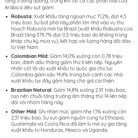
tăng trưởng dương, trong khi tất cả các phân loại của
Arabica đều sụt giảm:
Robusta:
Xuất khẩu tăng ngoạn mục 11,2%, đạt 4,5
triệu bao. Sự bứt phá này phần lớn nhờ vào vụ thu
hoạch Robusta mới tại Brazil (xuất khẩu Robusta của
Brazil tăng 379,7% đạt 0,5 triệu bao do không trùng
khớp chu kỳ mùa vụ), kết hợp với lượng hàng dồi dào
từ Việt Nam.
Colombian Mild:
Giảm 14,0% xuống còn 0,78 triệu
bao, đánh dấu tháng giảm thứ 6 liên tiếp. Nguyên
nhân cốt lõi do xuất khẩu từ quốc gia chủ lực
Colombia giảm sâu 14,4% trong bối cảnh các nhà
xuất khẩu tại đây găm hàng chờ giá cải thiện.
Brazilian Natural:
Giảm 14,8% xuống 2,91 triệu bao,
tạo nên chuỗi tăng trưởng âm tháng thứ 14 liên tiếp
đối với nhóm hàng này.
Other Mild:
Ghi nhận mức giảm nhẹ 1,1% xuống còn
2,31 triệu bao. Sự sụt giảm nguồn cung từ Ethiopia,
Guatemala và Costa Rica đã làm lu mờ sự gia tăng
xuất khẩu từ Honduras, Mexico và Uganda.