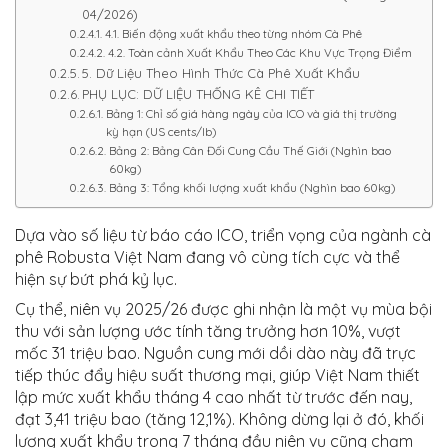
04/2026)
4.1. Biến động xuất khẩu theo từng nhóm Cà Phê
4.2. Toàn cảnh Xuất Khẩu Theo Các Khu Vực Trọng Điểm
5. Dữ Liệu Theo Hình Thức Cà Phê Xuất Khẩu
PHỤ LỤC: DỮ LIỆU THỐNG KÊ CHI TIẾT
Bảng 1: Chỉ số giá hàng ngày của ICO và giá thị trường
kỳ hạn (US cents/lb)
Bảng 2: Bảng Cân Đối Cung Cầu Thế Giới (Nghìn bao
60kg)
Bảng 3: Tổng khối lượng xuất khẩu (Nghìn bao 60kg)
Dựa vào số liệu từ báo cáo ICO, triển vọng của ngành cà
phê Robusta Việt Nam đang vô cùng tích cực và thể
hiện sự bứt phá kỷ lục.
Cụ thể, niên vụ 2025/26 được ghi nhận là một vụ mùa bội
thu với sản lượng ước tính tăng trưởng hơn 10%, vượt
mốc 31 triệu bao
.
Nguồn cung mới dồi dào này đã trực
tiếp thúc đẩy hiệu suất thương mại, giúp Việt Nam thiết
lập mức xuất khẩu tháng 4 cao nhất từ trước đến nay,
đạt 3,41 triệu bao (tăng 12,1%)
.
Không dừng lại ở đó, khối
lượng xuất khẩu trong 7 tháng đầu niên vụ cũng chạm