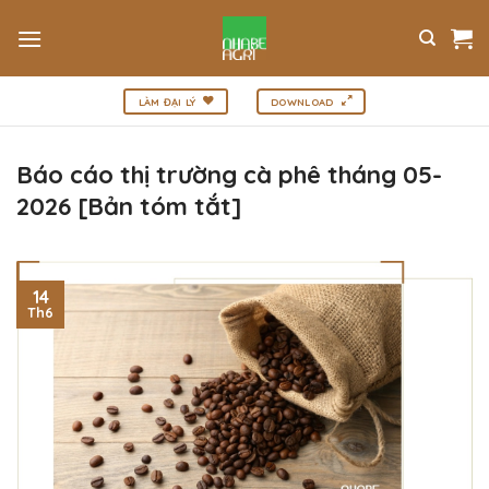
Bỏ
qua
nội
dung
LÀM ĐẠI LÝ
DOWNLOAD
Báo cáo thị trường cà phê tháng 05-
2026 [Bản tóm tắt]
14
Th6