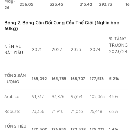
May-
256.05
323.45
315.42
293.73
16
26
Bảng 2: Bảng Cân Đối Cung Cầu Thế Giới (Nghìn bao
60kg)
% TĂNG
TRƯỞNG
NIÊN VỤ
2021
2022
2023
2024
2023/24
BẮT ĐẦU
TỔNG SẢN
165,092
165,785
168,707
177,513
5.2%
LƯỢNG
Arabica
91,737
93,876
97,674
102,065
4.5%
Robusta
73,356
71,910
71,033
75,448
6.2%
TỔNG TIÊU
170,500
176,855
172,578
175,071
1.4%