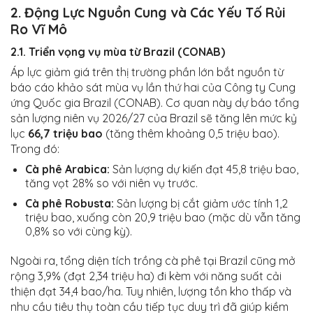
2. Động Lực Nguồn Cung và Các Yếu Tố Rủi
Ro Vĩ Mô
2.1. Triển vọng vụ mùa từ Brazil (CONAB)
Áp lực giảm giá trên thị trường phần lớn bắt nguồn từ
báo cáo khảo sát mùa vụ lần thứ hai của Công ty Cung
ứng Quốc gia Brazil (CONAB). Cơ quan này dự báo tổng
sản lượng niên vụ 2026/27 của Brazil sẽ tăng lên mức kỷ
lục
66,7 triệu bao
(tăng thêm khoảng 0,5 triệu bao).
Trong đó:
Cà phê Arabica:
Sản lượng dự kiến đạt 45,8 triệu bao,
tăng vọt 28% so với niên vụ trước.
Cà phê Robusta:
Sản lượng bị cắt giảm ước tính 1,2
triệu bao, xuống còn 20,9 triệu bao (mặc dù vẫn tăng
0,8% so với cùng kỳ).
Ngoài ra, tổng diện tích trồng cà phê tại Brazil cũng mở
rộng 3,9% (đạt 2,34 triệu ha) đi kèm với năng suất cải
thiện đạt 34,4 bao/ha. Tuy nhiên, lượng tồn kho thấp và
nhu cầu tiêu thụ toàn cầu tiếp tục duy trì đã giúp kiềm