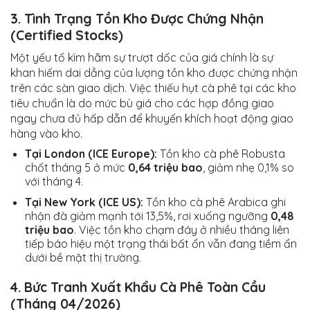
3. Tình Trạng Tồn Kho Được Chứng Nhận
(Certified Stocks)
Một yếu tố kìm hãm sự trượt dốc của giá chính là sự
khan hiếm dai dẳng của lượng tồn kho được chứng nhận
trên các sàn giao dịch. Việc thiếu hụt cà phê tại các kho
tiêu chuẩn là do mức bù giá cho các hợp đồng giao
ngay chưa đủ hấp dẫn để khuyến khích hoạt động giao
hàng vào kho.
Tại London (ICE Europe):
Tồn kho cà phê Robusta
chốt tháng 5 ở mức
0,64 triệu bao
, giảm nhẹ 0,1% so
với tháng 4.
Tại New York (ICE US):
Tồn kho cà phê Arabica ghi
nhận đà giảm mạnh tới 13,5%, rơi xuống ngưỡng
0,48
triệu bao
. Việc tồn kho chạm đáy ở nhiều tháng liên
tiếp báo hiệu một trạng thái bất ổn vẫn đang tiềm ẩn
dưới bề mặt thị trường.
4. Bức Tranh Xuất Khẩu Cà Phê Toàn Cầu
(Tháng 04/2026)