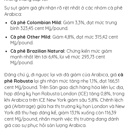
Sự sụt giảm giá ghi nhận rõ rệt nhất ở các nhóm cà phê
Arabica:
Cà phê Colombian Mild:
Giảm 3,3%, đạt mức trung
bình 323,45 cent Mỹ/pound.
Cà phê Other Mild:
Giảm 4,8%, đạt mức 315,42 cent
Mỹ/pound.
Cà phê Brazilian Natural:
Chứng kiến mức giảm
mạnh nhất lên tới 6,4%, lùi về mức 293,73 cent
Mỹ/pound.
Đáng chú ý, đi ngược lại với đà giảm của Arabica, giá
cà
phê Robusta
lại ghi nhận mức tăng nhẹ 1,1%, đạt 166,51
cent Mỹ/pound. Trên Sàn giao dịch hàng hóa liên lục địa,
hợp đồng kỳ hạn Robusta London (ICE) tăng 0,8%, trong
khi Arabica trên ICE New York giảm sâu 5,8%. Chênh lệch
giá (Arbitrage) giữa hai thị trường kỳ hạn London và New
York đã thu hẹp đáng kể, giảm 13,1% xuống còn 116,39
cent Mỹ/pound, nhấn mạnh việc thị trường đang đánh
giá cao sự phục hồi sản lượng Arabica.