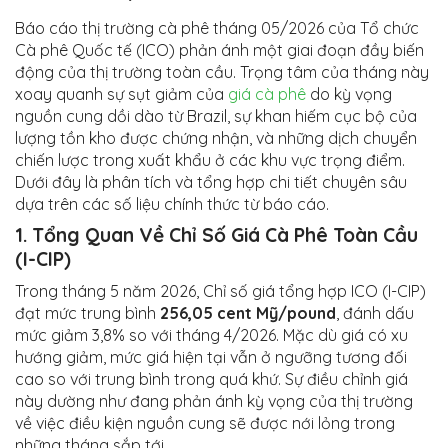
Báo cáo thị trường cà phê tháng 05/2026 của Tổ chức
Cà phê Quốc tế (ICO) phản ánh một giai đoạn đầy biến
động của thị trường toàn cầu. Trọng tâm của tháng này
xoay quanh sự sụt giảm của
giá cà phê
do kỳ vọng
nguồn cung dồi dào từ Brazil, sự khan hiếm cục bộ của
lượng tồn kho được chứng nhận, và những dịch chuyển
chiến lược trong xuất khẩu ở các khu vực trọng điểm.
Dưới đây là phân tích và tổng hợp chi tiết chuyên sâu
dựa trên các số liệu chính thức từ báo cáo.
1. Tổng Quan Về Chỉ Số Giá Cà Phê Toàn Cầu
(I-CIP)
Trong tháng 5 năm 2026, Chỉ số giá tổng hợp ICO (I-CIP)
đạt mức trung bình
256,05 cent Mỹ/pound
, đánh dấu
mức giảm 3,8% so với tháng 4/2026. Mặc dù giá có xu
hướng giảm, mức giá hiện tại vẫn ở ngưỡng tương đối
cao so với trung bình trong quá khứ. Sự điều chỉnh giá
này dường như đang phản ánh kỳ vọng của thị trường
về việc điều kiện nguồn cung sẽ được nới lỏng trong
những tháng sắp tới.