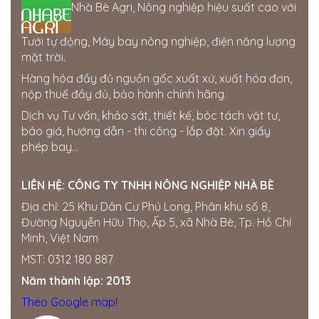
Nhà Bè Agri, Nông nghiệp hiệu suất cao với
386 hùng vương. thị trấn phú thiện. huyện phú thiện.
tỉnh gia lai
0963750153
Tưới tự động, Máy bay nông nghiệp, điện năng lượng
mặt trời.
Cửa hàng Gia Bách
Hàng hóa đầy đủ nguồn gốc xuất xứ, xuất hóa đơn,
Ấp 7, xã Xuân Tay, Cẩm Mỹ, Đồng Nai, Việt Nam
nộp thuế đầy đủ, bảo hành chính hãng.
0343954508
Dịch vụ Tư vấn, khảo sát, thiết kế, bóc tách vật tư,
Thế giới điện nước Đắk Nông
báo giá, hướng dẫn - thi công - lắp đặt. Xin giấy
205 Quang Trung, Phường Nghĩa Tân, Gia Nghĩa, Đắk
phép bay...
Nông
0358722799
LIÊN HỆ:
CÔNG TY TNHH NÔNG NGHIỆP NHÀ BÈ
Cửa hàng Quốc Tú
Địa chỉ: 25 Khu Dân Cư Phú Long, Phân khu số 8,
Khu Đức Thọ, thị trấn Đức Phong, Bù Đăng, Bình
Đường Nguyễn Hữu Thọ, Ấp 5, xã Nhà Bè, Tp. Hồ Chí
Phước
Minh, Việt Nam
0834560958
MST: 0312 180 887
Đại lí Thành Nhung
Năm thành lập: 2013
Miền Nam ·
SỐ 16 ẤP, Hội Phú, Tân Châu, Tây Ninh,
Việt Nam
Theo Google map!
0909764059