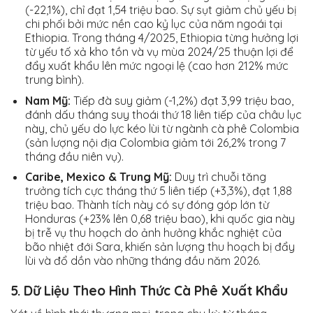
(-22,1%), chỉ đạt 1,54 triệu bao. Sự sụt giảm chủ yếu bị
chi phối bởi mức nền cao kỷ lục của năm ngoái tại
Ethiopia. Trong tháng 4/2025, Ethiopia từng hưởng lợi
từ yếu tố xả kho tồn và vụ mùa 2024/25 thuận lợi để
đẩy xuất khẩu lên mức ngoại lệ (cao hơn 212% mức
trung bình).
Nam Mỹ:
Tiếp đà suy giảm (-1,2%) đạt 3,99 triệu bao,
đánh dấu tháng suy thoái thứ 18 liên tiếp của châu lục
này, chủ yếu do lực kéo lùi từ ngành cà phê Colombia
(sản lượng nội địa Colombia giảm tới 26,2% trong 7
tháng đầu niên vụ).
Caribe, Mexico & Trung Mỹ:
Duy trì chuỗi tăng
trưởng tích cực tháng thứ 5 liên tiếp (+3,3%), đạt 1,88
triệu bao. Thành tích này có sự đóng góp lớn từ
Honduras (+23% lên 0,68 triệu bao), khi quốc gia này
bị trễ vụ thu hoạch do ảnh hưởng khắc nghiệt của
bão nhiệt đới Sara, khiến sản lượng thu hoạch bị đẩy
lùi và đổ dồn vào những tháng đầu năm 2026.
5. Dữ Liệu Theo Hình Thức Cà Phê Xuất Khẩu