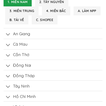
1. MIỀN NAM
2. TÂY NGUYÊN
3. MIỀN TRUNG
4. MIỀN BẮC
A. LÀM NPP
B. TẢI VỀ
C. SHOPEE
An Giang
Cà Mau
Cần Thơ
Đồng Nai
Đồng Tháp
Tây Ninh
Hồ Chí Minh