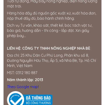
Tưới tự động, Máy bay nông nghiệp, điện năng lượng
Đồng Tháp
mặt trời.
0945810810 - 0834495979
Hàng hóa đầy đủ nguồn gốc xuất xứ, xuất hóa đơn,
Cửa hàng Thái Lợi
nộp thuế đầy đủ, bảo hành chính hãng.
386 hùng vương. thị trấn phú thiện. huyện phú thiện.
Dịch vụ Tư vấn, khảo sát, thiết kế, bóc tách vật tư,
tỉnh gia lai
báo giá, hướng dẫn - thi công - lắp đặt. Xin giấy
0963750153
phép bay...
Cửa hàng Gia Bách
Ấp 7, xã Xuân Tay, Cẩm Mỹ, Đồng Nai, Việt Nam
LIÊN HỆ:
CÔNG TY TNHH NÔNG NGHIỆP NHÀ BÈ
0343954508
Địa chỉ: 25 Khu Dân Cư Phú Long, Phân khu số 8,
Đường Nguyễn Hữu Thọ, Ấp 5, xã Nhà Bè, Tp. Hồ Chí
Thế giới điện nước Đắk Nông
Minh, Việt Nam
205 Quang Trung, Phường Nghĩa Tân, Gia Nghĩa, Đắk
Nông
MST: 0312 180 887
0358722799
Năm thành lập: 2013
Cửa hàng Quốc Tú
Theo Google map!
Khu Đức Thọ, thị trấn Đức Phong, Bù Đăng, Bình
Phước
0834560958