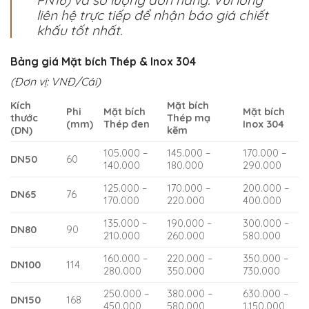
liên hệ trực tiếp để nhận báo giá chiết
khấu tốt nhất.
Bảng giá Mặt bích Thép & Inox 304
(Đơn vị: VNĐ/Cái)
Kích
Mặt bích
Phi
Mặt bích
Mặt bích
thước
Thép mạ
(mm)
Thép đen
Inox 304
(DN)
kẽm
105.000 –
145.000 –
170.000 –
DN50
60
140.000
180.000
290.000
125.000 –
170.000 –
200.000 –
DN65
76
170.000
220.000
400.000
135.000 –
190.000 –
300.000 –
DN80
90
210.000
260.000
580.000
160.000 –
220.000 –
350.000 –
DN100
114
280.000
350.000
730.000
250.000 –
380.000 –
630.000 –
DN150
168
450.000
580.000
1.150.000