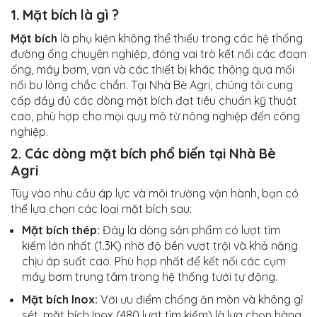
1. Mặt bích là gì ?
Mặt bích
là phụ kiện không thể thiếu trong các hệ thống
đường ống chuyên nghiệp, đóng vai trò kết nối các đoạn
ống, máy bơm, van và các thiết bị khác thông qua mối
nối bu lông chắc chắn. Tại Nhà Bè Agri, chúng tôi cung
cấp đầy đủ các dòng mặt bích đạt tiêu chuẩn kỹ thuật
cao, phù hợp cho mọi quy mô từ nông nghiệp đến công
nghiệp.
2. Các dòng mặt bích phổ biến tại Nhà Bè
Agri
Tùy vào nhu cầu áp lực và môi trường vận hành, bạn có
thể lựa chọn các loại mặt bích sau:
Mặt bích thép:
Đây là dòng sản phẩm có lượt tìm
kiếm lớn nhất (1.3K) nhờ độ bền vượt trội và khả năng
chịu áp suất cao. Phù hợp nhất để kết nối các cụm
máy bơm trung tâm trong hệ thống tưới tự động.
Mặt bích Inox:
Với ưu điểm chống ăn mòn và không gỉ
sét, mặt bích Inox (480 lượt tìm kiếm) là lựa chọn hàng