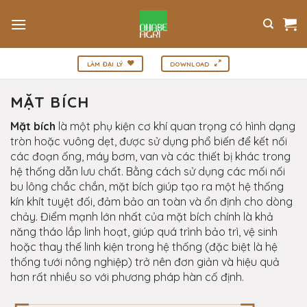
Bỏ
qua
nội
dung
LÀM ĐẠI LÝ
DOWNLOAD
MẶT BÍCH
Mặt bích
là một phụ kiện cơ khí quan trọng có hình dạng
tròn hoặc vuông dẹt, được sử dụng phổ biến để kết nối
các đoạn ống, máy bơm, van và các thiết bị khác trong
hệ thống dẫn lưu chất. Bằng cách sử dụng các mối nối
bu lông chắc chắn, mặt bích giúp tạo ra một hệ thống
kín khít tuyệt đối, đảm bảo an toàn và ổn định cho dòng
chảy. Điểm mạnh lớn nhất của mặt bích chính là khả
năng tháo lắp linh hoạt, giúp quá trình bảo trì, vệ sinh
hoặc thay thế linh kiện trong hệ thống (đặc biệt là hệ
thống tưới nông nghiệp) trở nên đơn giản và hiệu quả
hơn rất nhiều so với phương pháp hàn cố định.