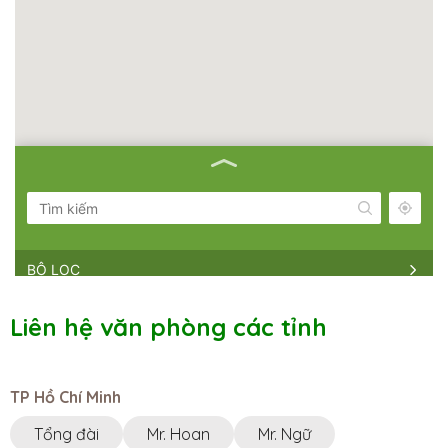
BỘ LỌC
NHÀ BÈ AGRI || HỒ CHÍ MINH HEAD
Liên hệ văn phòng các tỉnh
OFFICE
Miền Nam ·
Số 25, Khu Biệt Thự Ngân Long, Đường
Nguyễn Hữu Thọ, X. Phước Kiển, H. Nhà Bè, Tp. Hồ Chí
Minh
TP Hồ Chí Minh
8h00-17h00
0983230879
Tổng đài
Mr. Hoan
Mr. Ngữ