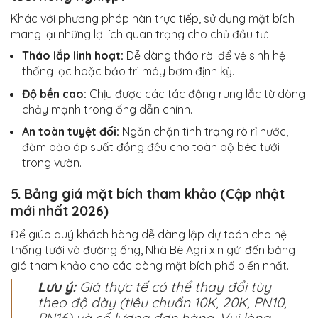
Khác với phương pháp hàn trực tiếp, sử dụng mặt bích
mang lại những lợi ích quan trọng cho chủ đầu tư:
Tháo lắp linh hoạt:
Dễ dàng tháo rời để vệ sinh hệ
thống lọc hoặc bảo trì máy bơm định kỳ.
Độ bền cao:
Chịu được các tác động rung lắc từ dòng
chảy mạnh trong ống dẫn chính.
An toàn tuyệt đối:
Ngăn chặn tình trạng rò rỉ nước,
đảm bảo áp suất đồng đều cho toàn bộ béc tưới
trong vườn.
5. Bảng giá mặt bích tham khảo (Cập nhật
mới nhất 2026)
Để giúp quý khách hàng dễ dàng lập dự toán cho hệ
thống tưới và đường ống, Nhà Bè Agri xin gửi đến bảng
giá tham khảo cho các dòng mặt bích phổ biến nhất.
Lưu ý:
Giá thực tế có thể thay đổi tùy
theo độ dày (tiêu chuẩn 10K, 20K, PN10,
PN16) và số lượng đơn hàng. Vui lòng