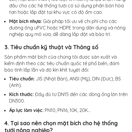
đầu cho các hệ thống tưới có sử dụng phân bón hòa
tan hoặc lắp đặt tại khu vực có độ ẩm cao.
Mặt bích nhựa:
Giải pháp tối ưu về chi phí cho các
đường ống uPVC hoặc HDPE trong dân dụng và nông
nghiệp quy mô vừa, dễ dàng lắp đặt và bảo trì.
3. Tiêu chuẩn kỹ thuật và Thông số
Sản phẩm mặt bích của chúng tôi được sản xuất và
kiểm định theo các tiêu chuẩn quốc tế phổ biến, đảm
bảo tính lắp lẫn và độ kín khít tuyệt đối:
Tiêu chuẩn:
JIS (Nhật Bản), ANSI (Mỹ), DIN (Đức), BS
(Anh).
Kích thước:
Đầy đủ từ DN15 đến các dòng ống lớn trên
DN300.
Áp lực làm việc:
PN10, PN16, 10K, 20K...
4. Tại sao nên chọn mặt bích cho hệ thống
tưới nông nghiệp?