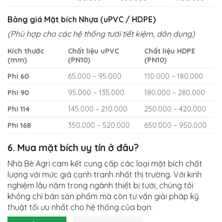
Bảng giá Mặt bích Nhựa (uPVC / HDPE)
(Phù hợp cho các hệ thống tưới tiết kiệm, dân dụng)
Kích thước
Chất liệu uPVC
Chất liệu HDPE
(mm)
(PN10)
(PN10)
Phi 60
65.000 – 95.000
110.000 – 180.000
Phi 90
95.000 – 135.000
180.000 – 280.000
Phi 114
145.000 – 210.000
250.000 – 420.000
Phi 168
350.000 – 520.000
650.000 – 950.000
6. Mua mặt bích uy tín ở đâu?
Nhà Bè Agri cam kết cung cấp các loại mặt bích chất
lượng với mức giá cạnh tranh nhất thị trường. Với kinh
nghiệm lâu năm trong ngành thiết bị tưới, chúng tôi
không chỉ bán sản phẩm mà còn tư vấn giải pháp kỹ
thuật tối ưu nhất cho hệ thống của bạn.