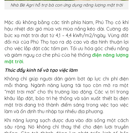
Nhà Bè Agri hỗ trợ bà con ứng dụng năng lượng mặt trời
Mặc dù không bằng các tỉnh phía Nam, Phú Thọ có khí
hậu nhiệt đới gió mùa với mùa nắng kéo dài. Cường độ
bức xạ mặt trời đạt từ 4,1 – 4,4 kWh/m2/ngày. Vùng đất
đồi núi của Phú Thọ tạo ra độ cao và địa hình thuận lợi
cho việc lắp đặt các tấm pin. Tối ưu hóa góc chiếu nắng
và giảm nguy cơ che phủ của hệ thống
điện năng lượng
mặt trời
.
Thúc đẩy kinh tế và tạo việc làm
Không chỉ giúp người dân giảm bớt áp lực chi phí điện
mỗi tháng. Ngành năng lượng tái tạo còn mở ra một
“mặt trời mới” cho thị trường lao động. Các vị trí trong
khâu lắp đặt, bảo trì hệ thống và sản xuất thiết bị điện
mặt trời đang trở thành điểm sáng trong việc tạo việc
làm và ổn định thu nhập tại nhiều địa phương.
Khi năng lượng sạch được đưa vào đời sống một cách
sâu rộng. Nó không chỉ thay thế cho điện lưới truyền