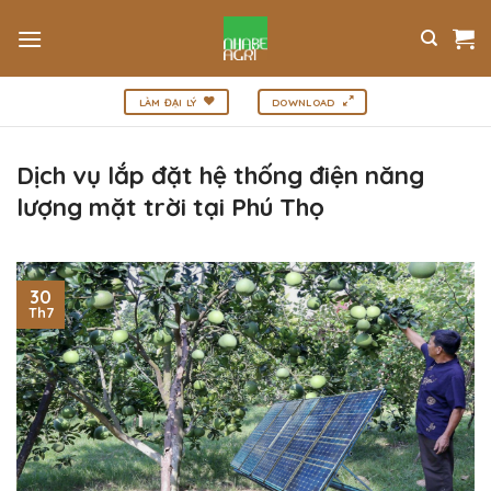
Bỏ
qua
nội
dung
LÀM ĐẠI LÝ
DOWNLOAD
Dịch vụ lắp đặt hệ thống điện năng
lượng mặt trời tại Phú Thọ
30
Th7