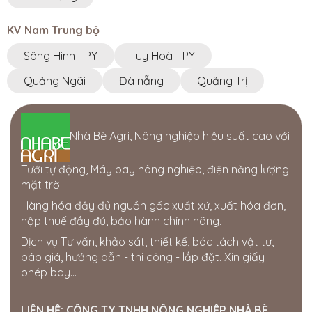
Tây Nguyên ·
7J46+X6F Đắk Song, Đắk Nông
KV Nam Trung bộ
CÔNG TY TNHH GIẢI PHÁP CÔNG NGHỆ
ỨNG DỤNG
Sông Hinh - PY
Tuy Hoà - PY
77-79 Nguyễn Đình Chiểu, Phường 1, TP. Cao Lãnh,
Đồng Tháp
Quảng Ngãi
Đà nẵng
Quảng Trị
0945810810 - 0834495979
Cửa hàng Thái Lợi
Nhà Bè Agri, Nông nghiệp hiệu suất cao với
386 hùng vương. thị trấn phú thiện. huyện phú thiện.
tỉnh gia lai
0963750153
Tưới tự động, Máy bay nông nghiệp, điện năng lượng
mặt trời.
Cửa hàng Gia Bách
Hàng hóa đầy đủ nguồn gốc xuất xứ, xuất hóa đơn,
Ấp 7, xã Xuân Tay, Cẩm Mỹ, Đồng Nai, Việt Nam
nộp thuế đầy đủ, bảo hành chính hãng.
0343954508
Dịch vụ Tư vấn, khảo sát, thiết kế, bóc tách vật tư,
Thế giới điện nước Đắk Nông
báo giá, hướng dẫn - thi công - lắp đặt. Xin giấy
205 Quang Trung, Phường Nghĩa Tân, Gia Nghĩa, Đắk
phép bay...
Nông
0358722799
LIÊN HỆ:
CÔNG TY TNHH NÔNG NGHIỆP NHÀ BÈ