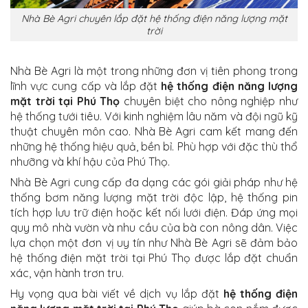
Nhà Bè Agri chuyên lắp đặt hệ thống điện năng lượng mặt
trời
Nhà Bè Agri là một trong những đơn vị tiên phong trong
lĩnh vực cung cấp và lắp đặt
hệ thống điện năng lượng
mặt trời tại Phú Thọ
chuyên biệt cho nông nghiệp như
hệ thống tưới tiêu. Với kinh nghiệm lâu năm và đội ngũ kỹ
thuật chuyên môn cao. Nhà Bè Agri cam kết mang đến
những hệ thống hiệu quả, bền bỉ. Phù hợp với đặc thù thổ
nhưỡng và khí hậu của Phú Thọ.
Nhà Bè Agri cung cấp đa dạng các gói giải pháp như hệ
thống bơm năng lượng mặt trời độc lập, hệ thống pin
tích hợp lưu trữ điện hoặc kết nối lưới điện. Đáp ứng mọi
quy mô nhà vườn và nhu cầu của bà con nông dân. Việc
lựa chọn một đơn vị uy tín như Nhà Bè Agri sẽ đảm bảo
hệ thống điện mặt trời tại Phú Thọ được lắp đặt chuẩn
xác, vận hành trơn tru.
Hy vọng qua bài viết về dịch vụ lắp đặt
hệ thống điện