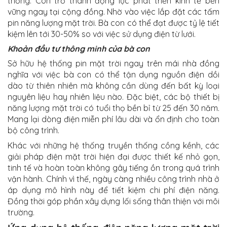
thống. Còn trở thành động lực phát triển kinh tế bền
vững ngay tại cộng đồng. Nhờ vào việc lắp đặt các tấm
pin năng lượng mặt trời. Bà con có thể đạt được tỷ lệ tiết
kiệm lên tới 30-50% so với việc sử dụng điện từ lưới.
Khoản đầu tư thông minh của bà con
Sở hữu hệ thống pin mặt trời ngay trên mái nhà đồng
nghĩa với việc bà con có thể tận dụng nguồn điện dồi
dào từ thiên nhiên mà không cần dùng đến bất kỳ loại
nguyên liệu hay nhiên liệu nào. Đặc biệt, các bộ thiết bị
năng lượng mặt trời có tuổi thọ bền bỉ từ 25 đến 30 năm.
Mang lại dòng điện miễn phí lâu dài và ổn định cho toàn
bộ công trình.
Khác với những hệ thống truyền thống cồng kềnh, các
giải pháp điện mặt trời hiện đại được thiết kế nhỏ gọn,
tinh tế và hoàn toàn không gây tiếng ồn trong quá trình
vận hành. Chính vì thế, ngày càng nhiều công trình nhà ở
áp dụng mô hình này để tiết kiệm chi phí điện năng.
Đồng thời góp phần xây dựng lối sống thân thiện với môi
trường.