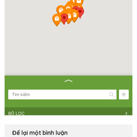
BỘ LỌC
NHÀ BÈ AGRI || HỒ CHÍ MINH HEAD
OFFICE
Để lại một bình luận