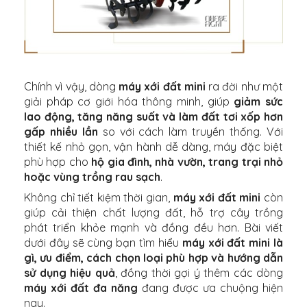
Chính vì vậy, dòng
máy xới đất mini
ra đời như một
giải pháp cơ giới hóa thông minh, giúp
giảm sức
lao động, tăng năng suất và làm đất tơi xốp hơn
gấp nhiều lần
so với cách làm truyền thống. Với
thiết kế nhỏ gọn, vận hành dễ dàng, máy đặc biệt
phù hợp cho
hộ gia đình, nhà vườn, trang trại nhỏ
hoặc vùng trồng rau sạch
.
Không chỉ tiết kiệm thời gian,
máy xới đất mini
còn
giúp cải thiện chất lượng đất, hỗ trợ cây trồng
phát triển khỏe mạnh và đồng đều hơn. Bài viết
dưới đây sẽ cùng bạn tìm hiểu
máy xới đất mini là
gì, ưu điểm, cách chọn loại phù hợp và hướng dẫn
sử dụng hiệu quả
, đồng thời gợi ý thêm các dòng
máy xới đất đa năng
đang được ưa chuộng hiện
nay.