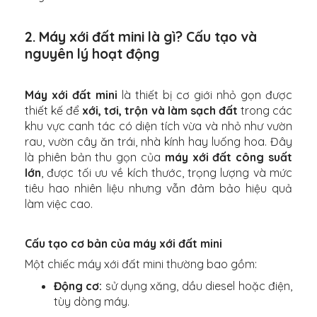
2. Máy xới đất mini là gì? Cấu tạo và
nguyên lý hoạt động
Máy xới đất mini
là thiết bị cơ giới nhỏ gọn được
thiết kế để
xới, tơi, trộn và làm sạch đất
trong các
khu vực canh tác có diện tích vừa và nhỏ như vườn
rau, vườn cây ăn trái, nhà kính hay luống hoa. Đây
là phiên bản thu gọn của
máy xới đất công suất
lớn
, được tối ưu về kích thước, trọng lượng và mức
tiêu hao nhiên liệu nhưng vẫn đảm bảo hiệu quả
làm việc cao.
Cấu tạo cơ bản của máy xới đất mini
Một chiếc máy xới đất mini thường bao gồm:
Động cơ:
sử dụng xăng, dầu diesel hoặc điện,
tùy dòng máy.