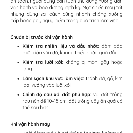
an toàn, người dùng cần tuân thủ đúng hướng dẫn
vận hành và bảo dưỡng định kỳ. Một chiếc máy tốt
nhưng dùng sai cách cũng nhanh chóng xuống
cấp hoặc gây nguy hiểm trong quá trình làm việc.
Chuẩn bị trước khi vận hành
Kiểm tra nhiên liệu và dầu nhớt:
đảm bảo
mức dầu vừa đủ, không thiếu hoặc quá đầy.
Kiểm tra lưỡi xới:
không bị mòn, gãy hoặc
lỏng.
Làm sạch khu vực làm việc:
tránh đá, gỗ, kim
loại vướng vào lưỡi xới.
Chỉnh độ sâu xới đất phù hợp:
với đất trồng
rau nên để 10–15 cm; đất trồng cây ăn quả có
thể sâu hơn.
Khi vận hành máy