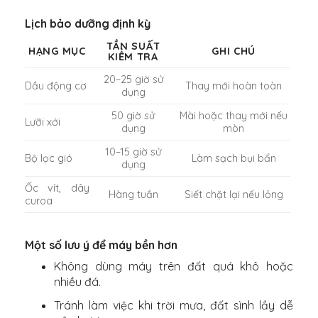
Lịch bảo dưỡng định kỳ
TẦN SUẤT
HẠNG MỤC
GHI CHÚ
KIỂM TRA
20–25 giờ sử
Dầu động cơ
Thay mới hoàn toàn
dụng
50 giờ sử
Mài hoặc thay mới nếu
Lưỡi xới
dụng
mòn
10–15 giờ sử
Bộ lọc gió
Làm sạch bụi bẩn
dụng
Ốc vít, dây
Hàng tuần
Siết chặt lại nếu lỏng
curoa
Một số lưu ý để máy bền hơn
Không dùng máy trên đất quá khô hoặc
nhiều đá.
Tránh làm việc khi trời mưa, đất sình lầy dễ