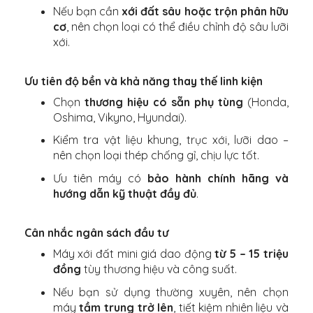
Nếu bạn cần
xới đất sâu hoặc trộn phân hữu
cơ
, nên chọn loại có thể điều chỉnh độ sâu lưỡi
xới.
Ưu tiên độ bền và khả năng thay thế linh kiện
Chọn
thương hiệu có sẵn phụ tùng
(Honda,
Oshima, Vikyno, Hyundai).
Kiểm tra vật liệu khung, trục xới, lưỡi dao –
nên chọn loại thép chống gỉ, chịu lực tốt.
Ưu tiên máy có
bảo hành chính hãng và
hướng dẫn kỹ thuật đầy đủ
.
Cân nhắc ngân sách đầu tư
Máy xới đất mini giá dao động
từ 5 – 15 triệu
đồng
tùy thương hiệu và công suất.
Nếu bạn sử dụng thường xuyên, nên chọn
máy
tầm trung trở lên
, tiết kiệm nhiên liệu và