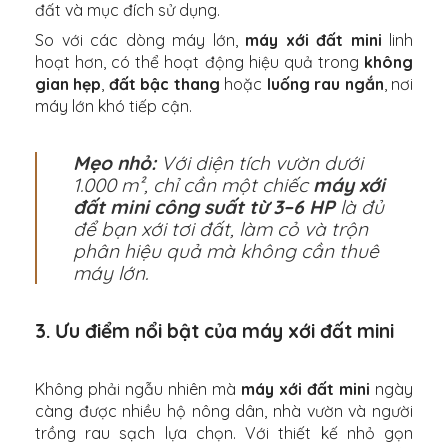
đất và mục đích sử dụng.
So với các dòng máy lớn,
máy xới đất mini
linh
hoạt hơn, có thể hoạt động hiệu quả trong
không
gian hẹp
,
đất bậc thang
hoặc
luống rau ngắn
, nơi
máy lớn khó tiếp cận.
Mẹo nhỏ:
Với diện tích vườn dưới
1.000 m², chỉ cần một chiếc
máy xới
đất mini công suất từ 3–6 HP
là đủ
để bạn xới tơi đất, làm cỏ và trộn
phân hiệu quả mà không cần thuê
máy lớn.
3. Ưu điểm nổi bật của máy xới đất mini
Không phải ngẫu nhiên mà
máy xới đất mini
ngày
càng được nhiều hộ nông dân, nhà vườn và người
trồng rau sạch lựa chọn. Với thiết kế nhỏ gọn