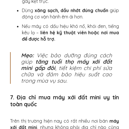
gây kẹt trục.
Dùng
xăng sạch, dầu nhớt đúng chuẩn
giúp
động cơ vận hành êm ái hơn.
Nếu máy có dấu hiệu khó nổ, khói đen, tiếng
kêu lạ –
liên hệ kỹ thuật viên hoặc nơi mua
để được hỗ trợ.
Mẹo:
Việc bảo dưỡng đúng cách
giúp
tăng tuổi thọ máy xới đất
mini gấp đôi
, tiết kiệm chi phí sửa
chữa và đảm bảo hiệu suất cao
trong mùa vụ sau.
7. Địa chỉ mua máy xới đất mini uy tín
toàn quốc
Trên thị trường hiện nay có rất nhiều nơi bán
máy
xới đất mini
, nhưng không phải địa chỉ nào cũng