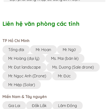
Minh
8h00-17h00
0983230879
Liên hệ văn phòng các tỉnh
NHÀ BÈ AGRI || VP GIA LAI
Tây Nguyên ·
556 Trường Chinh, Phường Chi Lăng,
Thành phố Pleiku, Gia Lai 600000, Vietnam
08h00-17h00
TP Hồ Chí Minh
0969070077
Tổng đài
Mr. Hoan
Mr. Ngữ
NHÀ BÈ AGRI || VP ĐĂK LẮK
Tây Nguyên ·
Ngã 3 KoretVina, Thôn 13, Xã
Mr. Hoàng (đại lý)
Ms. Mai (bán lẻ)
PơngDrang, Tỉnh ĐắkLắk
8h00 - 17h00
Mr. Đạt landscape
Ms. Dương (Sale drone)
0348877939
Mr. Ngọc Anh (Drone)
Mr. Đức
NHÀ BÈ AGRI || VP LÂM ĐỒNG
Mr. Hiệp (Solar)
Tây Nguyên ·
21 nguyễn thị định, đức trọng, lâm đồng
8h00 - 17h00
Miền Nam & Tây nguyên
0355430003
Gia Lai
Đắk Lắk
Lâm Đồng
NHÀ BÈ AGRI || VP HÀ NỘI