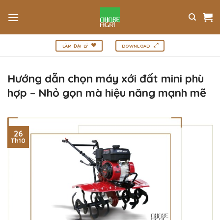
Bỏ
qua
nội
dung
LÀM ĐẠI LÝ
DOWNLOAD
Hướng dẫn chọn máy xới đất mini phù
hợp – Nhỏ gọn mà hiệu năng mạnh mẽ
26
Th10