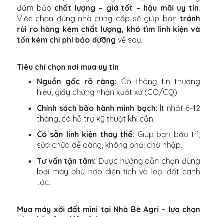
đảm bảo
chất lượng – giá tốt – hậu mãi uy tín
.
Việc chọn đúng nhà cung cấp sẽ giúp bạn
tránh
rủi ro hàng kém chất lượng, khó tìm linh kiện và
tốn kém chi phí bảo dưỡng
về sau.
Tiêu chí chọn nơi mua uy tín
Nguồn gốc rõ ràng:
Có thông tin thương
hiệu, giấy chứng nhận xuất xứ (CO/CQ).
Chính sách bảo hành minh bạch:
Ít nhất 6–12
tháng, có hỗ trợ kỹ thuật khi cần.
Có sẵn linh kiện thay thế:
Giúp bạn bảo trì,
sửa chữa dễ dàng, không phải chờ nhập.
Tư vấn tận tâm:
Được hướng dẫn chọn đúng
loại máy phù hợp diện tích và loại đất canh
tác.
Mua máy xới đất mini tại Nhà Bè Agri – lựa chọn