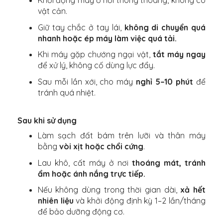
Khởi động máy ở nơi thông thoáng, không có
vật cản.
Giữ tay chắc ở tay lái,
không di chuyển quá
nhanh hoặc ép máy làm việc quá tải.
Khi máy gặp chướng ngại vật,
tắt máy ngay
để xử lý, không cố dùng lực đẩy.
Sau mỗi lần xới, cho máy
nghỉ 5–10 phút
để
tránh quá nhiệt.
Sau khi sử dụng
Làm sạch đất bám trên lưỡi và thân máy
bằng
vòi xịt hoặc chổi cứng
.
Lau khô, cất máy ở nơi
thoáng mát, tránh
ẩm hoặc ánh nắng trực tiếp.
Nếu không dùng trong thời gian dài,
xả hết
nhiên liệu
và khởi động định kỳ 1–2 lần/tháng
để bảo dưỡng động cơ.