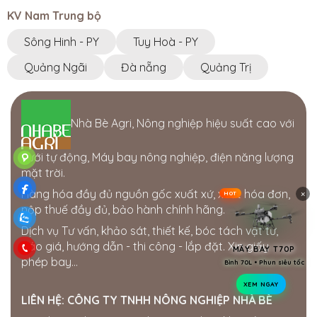
KV Nam Trung bộ
CÔNG TY TNHH GIẢI PHÁP CÔNG NGHỆ
ỨNG DỤNG
Sông Hinh - PY
Tuy Hoà - PY
77-79 Nguyễn Đình Chiểu, Phường 1, TP. Cao Lãnh,
Đồng Tháp
Quảng Ngãi
Đà nẵng
Quảng Trị
0945810810 - 0834495979
Cửa hàng Thái Lợi
Nhà Bè Agri, Nông nghiệp hiệu suất cao với
386 hùng vương. thị trấn phú thiện. huyện phú thiện.
tỉnh gia lai
0963750153
Tưới tự động, Máy bay nông nghiệp, điện năng lượng
mặt trời.
Cửa hàng Gia Bách
Hàng hóa đầy đủ nguồn gốc xuất xứ, xuất hóa đơn,
×
Ấp 7, xã Xuân Tay, Cẩm Mỹ, Đồng Nai, Việt Nam
HOT
nộp thuế đầy đủ, bảo hành chính hãng.
0343954508
Dịch vụ Tư vấn, khảo sát, thiết kế, bóc tách vật tư,
Thế giới điện nước Đắk Nông
báo giá, hướng dẫn - thi công - lắp đặt. Xin giấy
MÁY BAY T70P
205 Quang Trung, Phường Nghĩa Tân, Gia Nghĩa, Đắk
phép bay...
Bình 70L • Phun siêu tốc
Nông
0358722799
XEM NGAY
LIÊN HỆ:
CÔNG TY TNHH NÔNG NGHIỆP NHÀ BÈ
Cửa hàng Quốc Tú