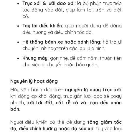
Trục xới & lưỡi dao xới:
là bộ phận trực tiếp
tác động vào đất, giúp làm tơi, trộn và diệt
cỏ.
Tay lái điều khiển:
giúp người dùng dễ dàng
điều hướng và điều chỉnh tốc độ.
Hệ thống bánh xe hoặc bánh lồng:
hỗ trợ di
chuyển linh hoạt trên các loại địa hình.
Khung máy:
gọn nhẹ, dễ cầm nắm, thuận tiện
cho việc di chuyển hoặc bảo quản.
Nguyên lý hoạt động
Máy vận hành dựa trên
nguyên lý quay trục xới
:
khi động cơ khởi động, trục gắn lưỡi dao sẽ xoay
nhanh,
xới tơi đất, cắt rễ cỏ và trộn đều phân
bón
.
Người điều khiển có thể dễ dàng
tăng giảm tốc
độ, điều chỉnh hướng hoặc độ sâu xới
tùy vào loại