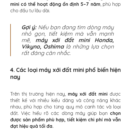
mini có thể hoạt động ổn định 5–7 năm
, phù hợp
cho đầu tư lâu dài.
Gợi ý:
Nếu bạn đang tìm dòng máy
nhỏ gọn, tiết kiệm mà vẫn mạnh
mẽ,
máy xới đất mini Honda,
Vikyno, Oshima
là những lựa chọn
rất đáng cân nhắc.
4. Các loại máy xới đất mini phổ biến hiện
nay
Trên thị trường hiện nay,
máy xới đất mini
được
thiết kế với nhiều kiểu dáng và công năng khác
nhau, phù hợp cho từng quy mô canh tác và loại
đất. Việc hiểu rõ các dòng máy giúp bạn
chọn
được sản phẩm phù hợp, tiết kiệm chi phí mà vẫn
đạt hiệu quả tối đa.