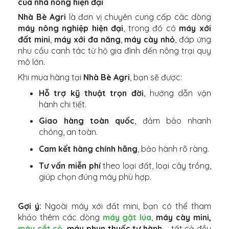
của nhà nông hiện đại
Nhà Bè Agri
là đơn vị chuyên cung cấp các dòng
máy nông nghiệp hiện đại
, trong đó có
máy xới
đất mini
,
máy xới đa năng
,
máy cày nhỏ
, đáp ứng
nhu cầu canh tác từ hộ gia đình đến nông trại quy
mô lớn.
Khi mua hàng tại
Nhà Bè Agri
, bạn sẽ được:
Hỗ trợ kỹ thuật trọn đời
, hướng dẫn vận
hành chi tiết.
Giao hàng toàn quốc
, đảm bảo nhanh
chóng, an toàn.
Cam kết hàng chính hãng
, bảo hành rõ ràng.
Tư vấn miễn phí
theo loại đất, loại cây trồng,
giúp chọn đúng máy phù hợp.
Gợi ý:
Ngoài máy xới đất mini, bạn có thể tham
khảo thêm các dòng
máy gặt lúa
,
máy cày mini,
máy cắt cỏ
, máy phun thuốc tự hành
– tất cả đều