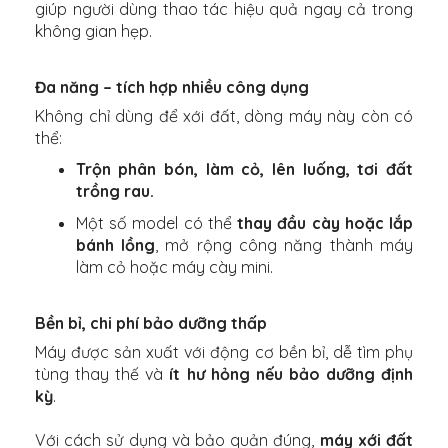
giúp người dùng thao tác hiệu quả ngay cả trong
không gian hẹp.
Đa năng – tích hợp nhiều công dụng
Không chỉ dùng để xới đất, dòng máy này còn có
thể:
Trộn phân bón, làm cỏ, lên luống, tơi đất
trồng rau.
Một số model có thể
thay đầu cày hoặc lắp
bánh lồng
, mở rộng công năng thành máy
làm cỏ hoặc máy cày mini.
Bền bỉ, chi phí bảo dưỡng thấp
Máy được sản xuất với động cơ bền bỉ, dễ tìm phụ
tùng thay thế và
ít hư hỏng nếu bảo dưỡng định
kỳ
.
Với cách sử dụng và bảo quản đúng,
máy xới đất