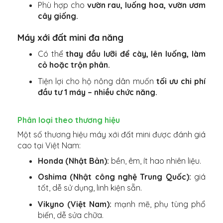
Phù hợp cho
vườn rau, luống hoa, vườn ươm
cây giống.
Máy xới đất mini đa năng
Có thể
thay đầu lưỡi để cày, lên luống, làm
cỏ hoặc trộn phân.
Tiện lợi cho hộ nông dân muốn
tối ưu chi phí
đầu tư 1 máy – nhiều chức năng.
Phân loại theo thương hiệu
Một số thương hiệu máy xới đất mini được đánh giá
cao tại Việt Nam:
Honda (Nhật Bản):
bền, êm, ít hao nhiên liệu.
Oshima (Nhật công nghệ Trung Quốc):
giá
tốt, dễ sử dụng, linh kiện sẵn.
Vikyno (Việt Nam):
mạnh mẽ, phụ tùng phổ
biến, dễ sửa chữa.