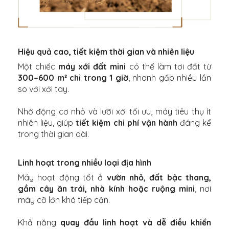
Hiệu quả cao, tiết kiệm thời gian và nhiên liệu
Một chiếc
máy xới đất mini
có thể làm tơi đất từ
300–600 m² chỉ trong 1 giờ
, nhanh gấp nhiều lần
so với xới tay.
Nhờ động cơ nhỏ và lưỡi xới tối ưu, máy tiêu thụ ít
nhiên liệu, giúp
tiết kiệm chi phí vận hành
đáng kể
trong thời gian dài.
Linh hoạt trong nhiều loại địa hình
Máy hoạt động tốt ở
vườn nhỏ, đất bậc thang,
gầm cây ăn trái, nhà kính hoặc ruộng mini
, nơi
máy cỡ lớn khó tiếp cận.
Khả năng
quay đầu linh hoạt và dễ điều khiển