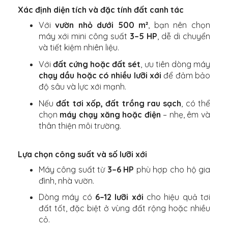
Xác định diện tích và đặc tính đất canh tác
Với
vườn nhỏ dưới 500 m²
, bạn nên chọn
máy xới mini công suất
3–5 HP
, dễ di chuyển
và tiết kiệm nhiên liệu.
Với
đất cứng hoặc đất sét
, ưu tiên dòng máy
chạy dầu hoặc có nhiều lưỡi xới
để đảm bảo
độ sâu và lực xới mạnh.
Nếu
đất tơi xốp, đất trồng rau sạch
, có thể
chọn
máy chạy xăng hoặc điện
– nhẹ, êm và
thân thiện môi trường.
Lựa chọn công suất và số lưỡi xới
Máy công suất từ
3–6 HP
phù hợp cho hộ gia
đình, nhà vườn.
Dòng máy có
6–12 lưỡi xới
cho hiệu quả tơi
đất tốt, đặc biệt ở vùng đất rộng hoặc nhiều
cỏ.