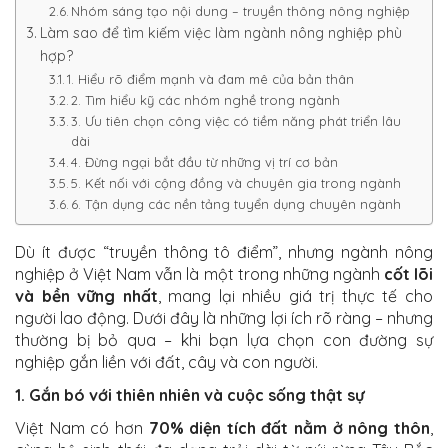
Nhóm sáng tạo nội dung – truyền thông nông nghiệp
Làm sao để tìm kiếm việc làm ngành nông nghiệp phù
hợp?
1. Hiểu rõ điểm mạnh và đam mê của bản thân
2. Tìm hiểu kỹ các nhóm nghề trong ngành
3. Ưu tiên chọn công việc có tiềm năng phát triển lâu
dài
4. Đừng ngại bắt đầu từ những vị trí cơ bản
5. Kết nối với cộng đồng và chuyên gia trong ngành
6. Tận dụng các nền tảng tuyển dụng chuyên ngành
Dù ít được “truyền thông tô điểm”, nhưng ngành nông
nghiệp ở Việt Nam vẫn là một trong những ngành
cốt lõi
và bền vững nhất
, mang lại nhiều giá trị thực tế cho
người lao động. Dưới đây là những lợi ích rõ ràng – nhưng
thường bị bỏ qua – khi bạn lựa chọn con đường sự
nghiệp gắn liền với đất, cây và con người.
1. Gắn bó với thiên nhiên và cuộc sống thật sự
Việt Nam có hơn
70% diện tích đất nằm ở nông thôn
,