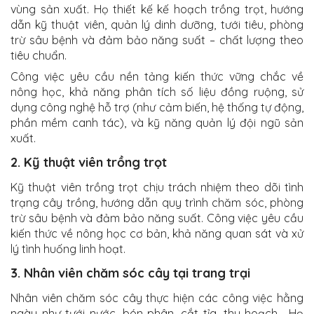
vùng sản xuất. Họ thiết kế kế hoạch trồng trọt, hướng
dẫn kỹ thuật viên, quản lý dinh dưỡng, tưới tiêu, phòng
trừ sâu bệnh và đảm bảo năng suất – chất lượng theo
tiêu chuẩn.
Công việc yêu cầu nền tảng kiến thức vững chắc về
nông học, khả năng phân tích số liệu đồng ruộng, sử
dụng công nghệ hỗ trợ (như cảm biến, hệ thống tự động,
phần mềm canh tác), và kỹ năng quản lý đội ngũ sản
xuất.
2. Kỹ thuật viên trồng trọt
Kỹ thuật viên trồng trọt chịu trách nhiệm theo dõi tình
trạng cây trồng, hướng dẫn quy trình chăm sóc, phòng
trừ sâu bệnh và đảm bảo năng suất. Công việc yêu cầu
kiến thức về nông học cơ bản, khả năng quan sát và xử
lý tình huống linh hoạt.
3. Nhân viên chăm sóc cây tại trang trại
Nhân viên chăm sóc cây thực hiện các công việc hằng
ngày như tưới nước, bón phân, cắt tỉa, thu hoạch… Họ