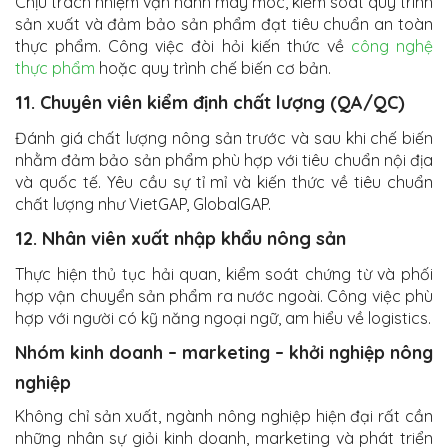
Chịu trách nhiệm vận hành máy móc, kiểm soát quy trình
sản xuất và đảm bảo sản phẩm đạt tiêu chuẩn an toàn
thực phẩm. Công việc đòi hỏi kiến thức về
công nghệ
thực phẩm
hoặc quy trình chế biến cơ bản.
11. Chuyên viên kiểm định chất lượng (QA/QC)
Đánh giá chất lượng nông sản trước và sau khi chế biến
nhằm đảm bảo sản phẩm phù hợp với tiêu chuẩn nội địa
và quốc tế. Yêu cầu sự tỉ mỉ và kiến thức về tiêu chuẩn
chất lượng như VietGAP, GlobalGAP.
12. Nhân viên xuất nhập khẩu nông sản
Thực hiện thủ tục hải quan, kiểm soát chứng từ và phối
hợp vận chuyển sản phẩm ra nước ngoài. Công việc phù
hợp với người có kỹ năng ngoại ngữ, am hiểu về logistics.
Nhóm kinh doanh – marketing – khởi nghiệp nông
nghiệp
Không chỉ sản xuất, ngành nông nghiệp hiện đại rất cần
những nhân sự giỏi kinh doanh, marketing và phát triển