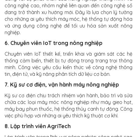
công nghệ cao, nhóm nghề liên quan đến công nghệ số
đang trở thành xu hướng mới. Đây là lựa chọn lý tưởng
cho những ai yêu thích máy móc, hệ thống tự động hóa
và ứng dụng công nghệ để tối ưu hóa sản xuất nông
nghiệp.
6. Chuyên viên IoT trong nông nghiệp
Chuyên viên IoT thiết kế, triển khai và giám sát các hệ
thống cảm biến, thiết bị tự động trong trang trại thông
minh. Công việc yêu cầu kiến thức về công nghệ thông
tin, điện tử, và kỹ năng phân tích dữ liệu cơ bản.
7. Kỹ sư cơ điện, vận hành máy nông nghiệp
Kỹ sư cơ điện chịu trách nhiệm vận hành, bảo trì và sửa
chữa các loại máy móc nông nghiệp như máy gieo hạt,
máy bay phun thuốc, hệ thống thủy canh tự động. Công
việc phù hợp với những ai yêu thích kỹ thuật cơ khí.
8. Lập trình viên AgriTech
Lập trình viên trong lĩnh vực nông nghiệp công nghệ cao