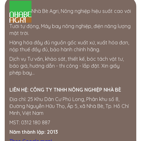
Cửa hàng Thái Lợi
Nhà Bè Agri, Nông nghiệp hiệu suất cao với
386 hùng vương. thị trấn phú thiện. huyện phú thiện.
tỉnh gia lai
0963750153
Tưới tự động, Máy bay nông nghiệp, điện năng lượng
mặt trời.
Cửa hàng Gia Bách
Hàng hóa đầy đủ nguồn gốc xuất xứ, xuất hóa đơn,
Ấp 7, xã Xuân Tay, Cẩm Mỹ, Đồng Nai, Việt Nam
nộp thuế đầy đủ, bảo hành chính hãng.
0343954508
Dịch vụ Tư vấn, khảo sát, thiết kế, bóc tách vật tư,
Thế giới điện nước Đắk Nông
báo giá, hướng dẫn - thi công - lắp đặt. Xin giấy
205 Quang Trung, Phường Nghĩa Tân, Gia Nghĩa, Đắk
phép bay...
Nông
0358722799
LIÊN HỆ:
CÔNG TY TNHH NÔNG NGHIỆP NHÀ BÈ
Cửa hàng Quốc Tú
Địa chỉ: 25 Khu Dân Cư Phú Long, Phân khu số 8,
Khu Đức Thọ, thị trấn Đức Phong, Bù Đăng, Bình
Đường Nguyễn Hữu Thọ, Ấp 5, xã Nhà Bè, Tp. Hồ Chí
Phước
Minh, Việt Nam
0834560958
MST: 0312 180 887
Đại lí Thành Nhung
Năm thành lập: 2013
Miền Nam ·
SỐ 16 ẤP, Hội Phú, Tân Châu, Tây Ninh,
Việt Nam