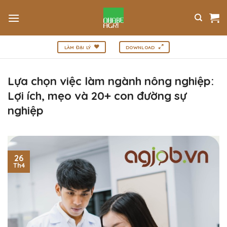
Bỏ
qua
nội
dung
LÀM ĐẠI LÝ
DOWNLOAD
Lựa chọn việc làm ngành nông nghiệp:
Lợi ích, mẹo và 20+ con đường sự
nghiệp
26
Th4