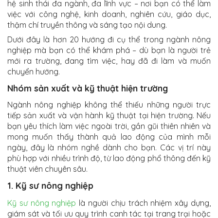
hệ sinh thái đa ngành, đa lĩnh vực – nơi bạn có thể làm
việc với công nghệ, kinh doanh, nghiên cứu, giáo dục,
thậm chí truyền thông và sáng tạo nội dung.
Dưới đây là hơn 20 hướng đi cụ thể trong ngành nông
nghiệp mà bạn có thể khám phá – dù bạn là người trẻ
mới ra trường, đang tìm việc, hay đã đi làm và muốn
chuyển hướng.
Nhóm sản xuất và kỹ thuật hiện trường
Ngành nông nghiệp không thể thiếu những người trực
tiếp sản xuất và vận hành kỹ thuật tại hiện trường. Nếu
bạn yêu thích làm việc ngoài trời, gần gũi thiên nhiên và
mong muốn thấy thành quả lao động của mình mỗi
ngày, đây là nhóm nghề dành cho bạn. Các vị trí này
phù hợp với nhiều trình độ, từ lao động phổ thông đến kỹ
thuật viên chuyên sâu.
1. Kỹ sư nông nghiệp
Kỹ sư nông nghiệp
là người chịu trách nhiệm xây dựng,
giám sát và tối ưu quy trình canh tác tại trang trại hoặc