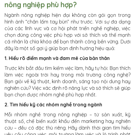
nông nghiệp phù hợp?
Ngành nông nghiệp hiện đại không còn gói gọn trong
hình ảnh “chân lấm tay bùn” như trước. Với sự đa dạng
của các lĩnh vực và cơ hội phát triển nghề nghiệp, việc
chọn đúng công việc phù hợp với sở thích và thế mạnh
cá nhân là chìa khóa để bạn thành công bền vững. Dưới
đây là một số gợi ý giúp bạn định hướng hiệu quả:
1. Hiểu rõ điểm mạnh và đam mê của bản thân
Trước khi bắt đầu tìm kiếm việc làm, hãy tự hỏi: Bạn thích
làm việc ngoài trời hay trong môi trường công nghệ?
Bạn giỏi về kỹ thuật, kinh doanh, sáng tạo nội dung hay
nghiên cứu? Việc xác định rõ năng lực và sở thích sẽ giúp
bạn chọn được nhóm nghề phù hợp nhất.
2. Tìm hiểu kỹ các nhóm nghề trong ngành
Mỗi nhóm nghề trong nông nghiệp – từ sản xuất, kỹ
thuật số, chế biến xuất khẩu đến marketing hay nghiên
cứu – đều có đặc thù riêng. Hãy dành thời gian tìm hiểu
yêu cầu công việc, môi trường làm việc và lộ trình phát