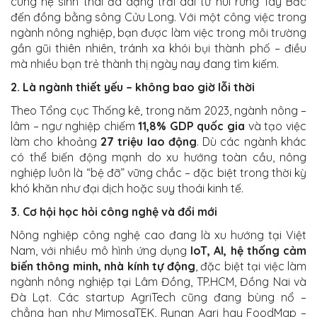
cùng hệ sinh thái đa dạng trải dài từ núi rừng Tây Bắc
đến đồng bằng sông Cửu Long. Với một công việc trong
ngành nông nghiệp, bạn được làm việc trong môi trường
gần gũi thiên nhiên, tránh xa khói bụi thành phố – điều
mà nhiều bạn trẻ thành thị ngày nay đang tìm kiếm.
2. Là ngành thiết yếu – không bao giờ lỗi thời
Theo Tổng cục Thống kê, trong năm 2023, ngành nông –
lâm – ngư nghiệp chiếm
11,8% GDP quốc gia
và tạo việc
làm cho khoảng
27 triệu lao động
. Dù các ngành khác
có thể biến động mạnh do xu hướng toàn cầu, nông
nghiệp luôn là “bệ đỡ” vững chắc – đặc biệt trong thời kỳ
khó khăn như đại dịch hoặc suy thoái kinh tế.
3. Cơ hội học hỏi công nghệ và đổi mới
Nông nghiệp công nghệ cao đang là xu hướng tại Việt
Nam, với nhiều mô hình ứng dụng
IoT, AI, hệ thống cảm
biến thông minh, nhà kính tự động
, đặc biệt tại việc làm
ngành nông nghiệp tại Lâm Đồng, TP.HCM, Đồng Nai và
Đà Lạt. Các startup AgriTech cũng đang bùng nổ –
chẳng hạn như MimosaTEK, Rynan Agri hay FoodMap –