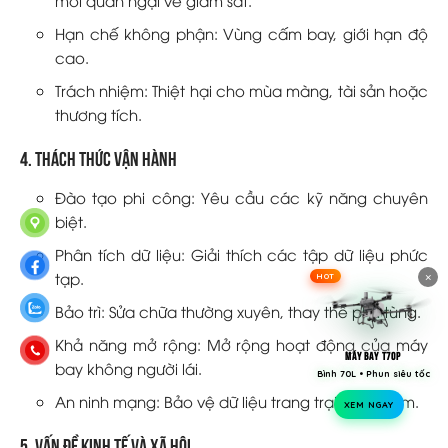
mối quan ngại về giám sát.
Hạn chế không phận: Vùng cấm bay, giới hạn độ
cao.
Trách nhiệm: Thiệt hại cho mùa màng, tài sản hoặc
thương tích.
4. Thách thức vận hành
Đào tạo phi công: Yêu cầu các kỹ năng chuyên
biệt.
Phân tích dữ liệu: Giải thích các tập dữ liệu phức
×
HOT
tạp.
Bảo trì: Sửa chữa thường xuyên, thay thế phụ tùng.
Khả năng mở rộng: Mở rộng hoạt động của máy
MÁY BAY T70P
bay không người lái.
Bình 70L • Phun siêu tốc
An ninh mạng: Bảo vệ dữ liệu trang trại nhạy cảm.
XEM NGAY
5. Vấn đề Kinh tế và Xã hội