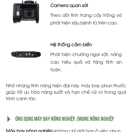
Camera quan sát
Theo dõi tình trạng cây trồng và
phát hiện sâu bệnh từ trên cao.
Hệ thống cảm biến
Phát hiện chướng ngại vật, nâng
cao hiệu quả và tăng tính an
toàn.
Nhờ những tính năng hiện đại này, máy bay phun thuốc
giúp tối ưu hóa năng suất và hạn chế rủi ro trong quá
trình canh tác.
Ứng dụng máy bay nông nghiệp, drone nông nghiệp
Máy bay nông nghiệp
không chỉ giới hạn ở việc phun