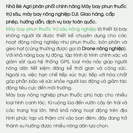
Nhà Bè Agri phân phối chính hãng Máy bay phun thuốc
trừ sâu, máy bay nông nghiệp DJI. Giao hàng, cấp
phép, hướng dẫn, dịch vụ bay toàn quốc.
Máy bay phun thuốc trừ sâu nông nghiệp
là thiết bị bay
không người lái được thiết kế chuyên dụng cho các
hoạt động nông nghiệp như phun thuốc, bón phân và
gieo hạt (cũng thường được gọi là
Drone nông nghiệp
).
Với khả năng bay tự động, lập trình lộ trình chính xác và
giám sát qua hệ thống GPS, loại máy này giúp người
nông dân tiết kiệm đáng kể thời gian và công sức.
Ngoài ra, việc hạn chế tiếp xúc trực tiếp với hóa chất
góp phần bảo vệ sức khỏe người lao động và giảm tác
động tiêu cực đến môi trường.
Máy bay nông nghiệp phun thuốc phù hợp cho nhiều
loại hình canh tác, từ ruộng lúa đến vườn cây ăn trái và
các trang trại lớn. Nhờ khả năng hoạt động trên địa
hình phức tạp và thậm chí vào ban đêm, đây đang trở
thành xu hướng được nhiều nông dân lựa chọn.