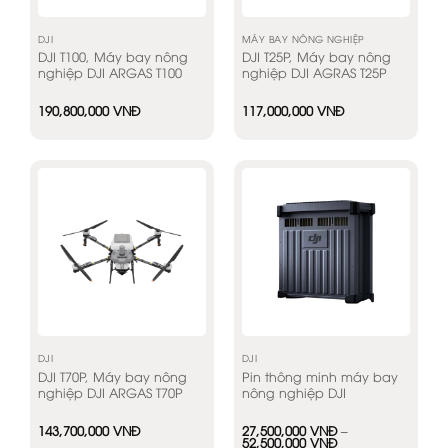
DJI
MÁY BAY NÔNG NGHIỆP
DJI T100, Máy bay nông
DJI T25P, Máy bay nông
nghiệp DJI ARGAS T100
nghiệp DJI AGRAS T25P
190,800,000
VNĐ
117,000,000
VNĐ
DJI
DJI
DJI T70P, Máy bay nông
Pin thông minh máy bay
nghiệp DJI ARGAS T70P
nông nghiệp DJI
143,700,000
VNĐ
27,500,000
VNĐ
–
Khoảng
52,500,000
VNĐ