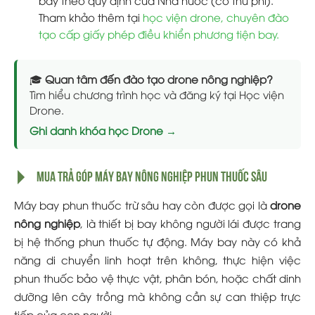
Tham khảo thêm tại
học viện drone, chuyên đào
tạo cấp giấy phép điều khiển phương tiện bay.
🎓
Quan tâm đến đào tạo drone nông nghiệp?
Tìm hiểu chương trình học và đăng ký tại Học viện
Drone.
Ghi danh khóa học Drone →
MUA TRẢ GÓP MÁY BAY NÔNG NGHIỆP PHUN THUỐC SÂU
Máy bay phun thuốc trừ sâu hay còn được gọi là
drone
nông nghiệp
, là thiết bị bay không người lái được trang
bị hệ thống phun thuốc tự động. Máy bay này có khả
năng di chuyển linh hoạt trên không, thực hiện việc
phun thuốc bảo vệ thực vật, phân bón, hoặc chất dinh
dưỡng lên cây trồng mà không cần sự can thiệp trực
tiếp của con người.