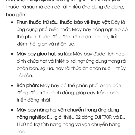
thuốc trừ sâu mà còn có rất nhiều ứng dụng đa dạng,
bao gồm:
Phun thuốc trừ sâu, thuốc bảo vệ thực vật:
Đây là
ứng dụng phổ biến nhất. Máy bay nông nghiệp có
thể phun thuốc đều đặn trên diện tích lớn, tiết
kiệm thời gian và nhân lực.
Máy bay gieo hạt, sạ lúa:
Máy bay được tích hợp
bình chứa hạt và thiết bị rải hạt ứng dụng trong rải
phân bón, sạ lúa, hay rải thức ăn chăn nuôi – thủy
hải sản.
Bón phân:
Máy bay có thể phân phối phân bón
đồng đều trên cánh đồng, giúp cây trồng phát
triển đồng nhất.
Máy bay nâng hạ, vận chuyển trong ứng dụng
nông nghiệp:
DJI giới thiệu 02 dòng DJI T70P, và DJI
T100 hỗ trợ tính năng nâng và vận chuyển hàng
hóa.