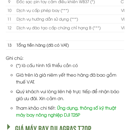
9
Đốc sạc pin tay cầm điều khiển WB37 (*)
CN
10
Dịch vụ cấp phép bay (***)
VN
11
Dịch vụ hướng dẫn sử dụng (***)
VN
12
Dịch vụ đào tạo cấp chứng chỉ hạng B (***)
VN
13
Tổng tiền hàng (đã có VAT)
Ghi chú:
(*) là cấu hình tối thiểu cần có
Giá trên là giá niêm yết theo hãng đã bao gồm
thuế VAT.
Quý khách vui lòng liên hệ trực tiếp để nhận báo
giá ưu đãi. Xin cảm ơn.
Tham khảo chi tiết:
Ứng dụng, thông số kỹ thuật
máy bay nông nghiệp DJI T25P
GIÁ MÁY BAY DJI AGRAS T70P