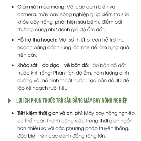
Giám sát mùa màng:
Với các cảm biến và
camera, máy bay nông nghiệp giúp kiểm tra sức
khỏe cây trồng, phát hiện sâu bệnh, điểm bất
thường cũng như đánh giá độ ẩm đất.
Hỗ trợ thu hoạch:
Một số thiết bị còn hỗ trợ thu
hoạch bằng cách rung lắc nhẹ để làm rụng quả
trên cây.
Khảo sát – đo đạc – vẽ bản đồ
: Lập bản đồ đất
trước khi trồng; Phân tích độ ẩm, hàm lượng dinh
dưỡng và mô hình thoát nước; Tạo bản đồ 3D để
lập kế hoạch tưới tiêu.
Lợi ích phun thuốc trừ sâu bằng máy bay nông nghiệp
Tiết kiệm thời gian và chi phí
: Máy bay nông nghiệp
có thể hoàn thành công việc trong thời gian ngắn
hơn nhiều so với các phương pháp truyền thống,
đặc biệt trên các cánh đồng rộng lớn.