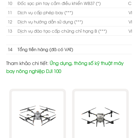
10
Đốc sạc pin tay cầm điều khiển WB37 (*)
CN
11
Dịch vụ cấp phép bay (***)
VN
12
Dịch vụ hướng dẫn sử dụng (***)
VN
13
Dịch vụ đào tạo cấp chứng chỉ hạng B (***)
VN
14
Tổng tiền hàng (đã có VAT)
Tham khảo chi tiết:
Ứng dụng, thông số kỹ thuật máy
bay nông nghiệp DJI 100