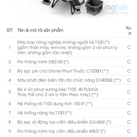
Xuất
STT
Tên & mô tả sản phẩm
xứ
Máy bay nông nghiệp không người lái T100 (*)
1
(gồm thân máy, remote; không gồm 2 vòi phun ly
CN
tâm, không gồm tản nhiệt)
2
Pin thông minh DB2160 (*)
CN
3
Bộ sạc pin cho Drone Phun Thuốc C12000 (**)
CN
4
Máy phát điện biến tần đa chức năng D14000iE (**)
CN
Bộ 4 vòi phun sương kép T100, 40 lít/phút
5
CN
Thay thế cho 2 vòi ly tâm theo máy) (**)
6
Hệ thống rải T100 dung tích 150 lít (**)
CN
7
Hệ thống nâng hạ T100 (**)
CN
8
Bộ sạc di động tay cầm điều khiển DJI 65W (*)
CN
9
Pin thông minh tay cầm điều khiển WB37 (*)
CN