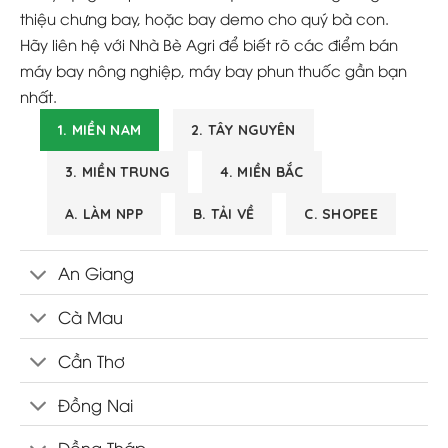
thiệu chưng bay, hoặc bay demo cho quý bà con.
Hãy liên hệ với Nhà Bè Agri để biết rõ các điểm bán
máy bay nông nghiệp, máy bay phun thuốc gần bạn
nhất.
1. MIỀN NAM
2. TÂY NGUYÊN
3. MIỀN TRUNG
4. MIỀN BẮC
A. LÀM NPP
B. TẢI VỀ
C. SHOPEE
An Giang
Cà Mau
Cần Thơ
Đồng Nai
Đồng Tháp