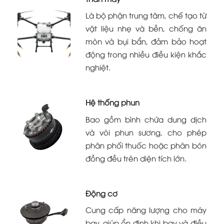
Là bộ phận trung tâm, chế tạo từ
vật liệu nhẹ và bền, chống ăn
mòn và bụi bẩn, đảm bảo hoạt
động trong nhiều điều kiện khắc
nghiệt.
Hệ thống phun
Bao gồm bình chứa dung dịch
và vòi phun sương, cho phép
phân phối thuốc hoặc phân bón
đồng đều trên diện tích lớn.
Động cơ
Cung cấp năng lượng cho máy
bay, giúp ổn định khi bay và điều