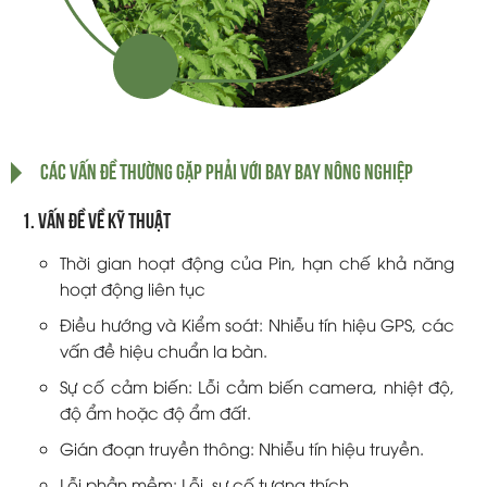
CÁC VẤN ĐỀ THƯỜNG GẶP PHẢI VỚI BAY BAY NÔNG NGHIỆP
1. Vấn đề về kỹ thuật
Thời gian hoạt động của Pin, hạn chế khả năng
hoạt động liên tục
Điều hướng và Kiểm soát: Nhiễu tín hiệu GPS, các
vấn đề hiệu chuẩn la bàn.
Sự cố cảm biến: Lỗi cảm biến camera, nhiệt độ,
độ ẩm hoặc độ ẩm đất.
Gián đoạn truyền thông: Nhiễu tín hiệu truyền.
Lỗi phần mềm: Lỗi, sự cố tương thích.