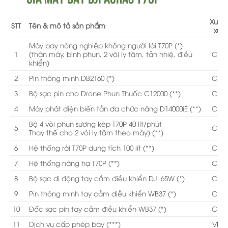
Xuất
STT
Tên & mô tả sản phẩm
xứ
Máy bay nông nghiệp không người lái T70P (*)
1
(thân máy, bình phun, 2 vòi ly tâm, tản nhiệ, điều
CN
khiển)
2
Pin thông minh DB2160 (*)
CN
3
Bộ sạc pin cho Drone Phun Thuốc C12000 (**)
CN
4
Máy phát điện biến tần đa chức năng D14000iE (**)
CN
Bộ 4 vòi phun sương kép T70P 40 lít/phút
5
CN
Thay thế cho 2 vòi ly tâm theo máy) (**)
6
Hệ thống rải T70P dung tích 100 lít (**)
CN
7
Hệ thống nâng hạ T70P (**)
CN
8
Bộ sạc di động tay cầm điều khiển DJI 65W (*)
CN
9
Pin thông minh tay cầm điều khiển WB37 (*)
CN
10
Đốc sạc pin tay cầm điều khiển WB37 (*)
CN
11
Dịch vụ cấp phép bay (***)
VN