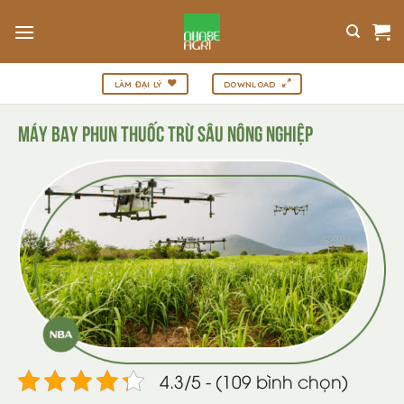
Bỏ
qua
nội
dung
LÀM ĐẠI LÝ
DOWNLOAD
MÁY BAY PHUN THUỐC TRỪ SÂU NÔNG NGHIỆP
4.3/5 - (109 bình chọn)