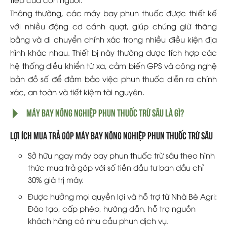
Thông thường, các máy bay phun thuốc được thiết kế
với nhiều động cơ cánh quạt, giúp chúng giữ thăng
bằng và di chuyển chính xác trong nhiều điều kiện địa
hình khác nhau. Thiết bị này thường được tích hợp các
hệ thống điều khiển từ xa, cảm biến GPS và công nghệ
bản đồ số để đảm bảo việc phun thuốc diễn ra chính
xác, an toàn và tiết kiệm tài nguyên.
Máy bay nông nghiệp phun thuốc trừ sâu là gì?
Lợi ích mua trả góp máy bay nông nghiệp phun thuốc trừ sâu
Sở hữu ngay máy bay phun thuốc trừ sâu theo hình
thức mua trả góp với số tiền đầu tư ban đầu chỉ
30% giá trị máy.
Được hưởng mọi quyền lợi và hỗ trợ từ Nhà Bè Agri:
Đào tạo, cấp phép, hướng dẫn, hỗ trợ nguồn
khách hàng có nhu cầu phun dịch vụ.