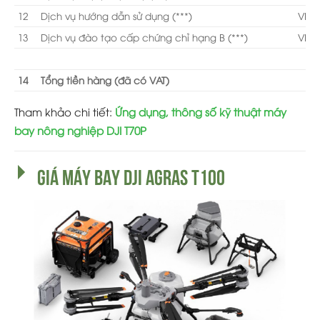
12
Dịch vụ hướng dẫn sử dụng (***)
VN
13
Dịch vụ đào tạo cấp chứng chỉ hạng B (***)
VN
14
Tổng tiền hàng (đã có VAT)
Tham khảo chi tiết:
Ứng dụng, thông số kỹ thuật máy
bay nông nghiệp DJI T70P
GIÁ MÁY BAY DJI AGRAS T100