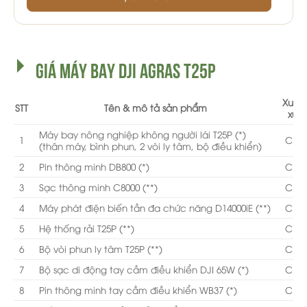
GIÁ MÁY BAY DJI AGRAS T25P
Xuất
STT
Tên & mô tả sản phẩm
xứ
Máy bay nông nghiệp không người lái T25P (*)
1
CN
(thân máy, bình phun, 2 vòi ly tâm, bộ điều khiển)
2
Pin thông minh DB800 (*)
CN
3
Sạc thông minh C8000 (**)
CN
4
Máy phát điện biến tần đa chức năng D14000iE (**)
CN
5
Hệ thống rải T25P (**)
CN
6
Bộ vòi phun ly tâm T25P (**)
CN
7
Bộ sạc di động tay cầm điều khiển DJI 65W (*)
CN
8
Pin thông minh tay cầm điều khiển WB37 (*)
CN