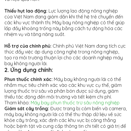
Thiếu hụt lao động:
Lực lượng lao động nông nghiệp
của Việt Nam đang giảm dần khi thế hệ trẻ chuyển đến
các khu vực thành thị. Máy bay nông nghiệp có thể giúp
lấp đầy khoảng trống này bằng cách tự động hóa các
nhiệm vụ và tăng năng suất.
Hỗ trợ của chính phủ:
Chính phủ Việt Nam đang tích cực
thúc đẩy việc áp dụng công nghệ trong nông nghiệp,
tạo ra môi trường thuận lợi cho các doanh nghiệp máy
bay không người lái.
2. Ứng dụng chính:
Phun thuốc chính xác:
Máy bay không người lái có thể
nhắm mục tiêu chính xác vào các khu vực cụ thể, giảm
lượng thuốc trừ sâu và phân bón được sử dụng, giảm
thiểu tác động đến môi trường và tiết kiệm chi phí.
Tham khảo:
Máy bay phun thuốc trừ sâu nông nghiệp
Giám sát cây trồng:
Được trang bị cảm biến và camera,
máy bay không người lái có thể thu thập dữ liệu về sức
khỏe cây trồng, xác định các khu vực bị căng thẳng
hoặc bệnh tật và cung cấp thông tin chi tiết có giá trị để