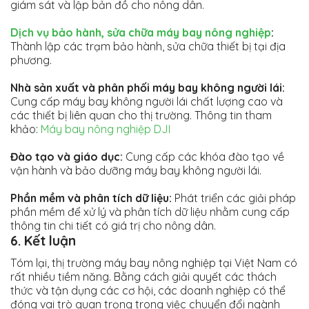
giám sát và lập bản đồ cho nông dân.
Dịch vụ bảo hành, sửa chữa máy bay nông nghiệp
:
Thành lập các trạm bảo hành, sửa chữa thiết bị tại địa
phương.
Nhà sản xuất và phân phối máy bay không người lái:
Cung cấp máy bay không người lái chất lượng cao và
các thiết bị liên quan cho thị trường. Thông tin tham
khảo:
Máy bay nông nghiệp DJI
Đào tạo và giáo dục:
Cung cấp các khóa đào tạo về
vận hành và bảo dưỡng máy bay không người lái.
Phần mềm và phân tích dữ liệu:
Phát triển các giải pháp
phần mềm để xử lý và phân tích dữ liệu nhằm cung cấp
thông tin chi tiết có giá trị cho nông dân.
6. Kết luận
Tóm lại, thị trường máy bay nông nghiệp tại Việt Nam có
rất nhiều tiềm năng. Bằng cách giải quyết các thách
thức và tận dụng các cơ hội, các doanh nghiệp có thể
đóng vai trò quan trọng trong việc chuyển đổi ngành