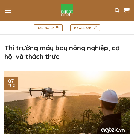
Bỏ
qua
nội
dung
LÀM ĐẠI LÝ
DOWNLOAD
Thị trường máy bay nông nghiệp, cơ
hội và thách thức
07
Th2