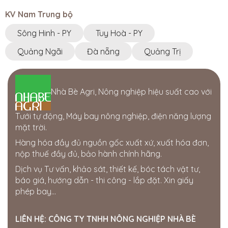
KV Nam Trung bộ
CÔNG TY TNHH GIẢI PHÁP CÔNG NGHỆ
ỨNG DỤNG
Sông Hinh - PY
Tuy Hoà - PY
77-79 Nguyễn Đình Chiểu, Phường 1, TP. Cao Lãnh,
Đồng Tháp
Quảng Ngãi
Đà nẵng
Quảng Trị
0945810810 - 0834495979
Cửa hàng Thái Lợi
Nhà Bè Agri, Nông nghiệp hiệu suất cao với
386 hùng vương. thị trấn phú thiện. huyện phú thiện.
tỉnh gia lai
0963750153
Tưới tự động, Máy bay nông nghiệp, điện năng lượng
mặt trời.
Cửa hàng Gia Bách
Hàng hóa đầy đủ nguồn gốc xuất xứ, xuất hóa đơn,
Ấp 7, xã Xuân Tay, Cẩm Mỹ, Đồng Nai, Việt Nam
nộp thuế đầy đủ, bảo hành chính hãng.
0343954508
Dịch vụ Tư vấn, khảo sát, thiết kế, bóc tách vật tư,
Thế giới điện nước Đắk Nông
báo giá, hướng dẫn - thi công - lắp đặt. Xin giấy
205 Quang Trung, Phường Nghĩa Tân, Gia Nghĩa, Đắk
phép bay...
Nông
0358722799
LIÊN HỆ:
CÔNG TY TNHH NÔNG NGHIỆP NHÀ BÈ
Cửa hàng Quốc Tú