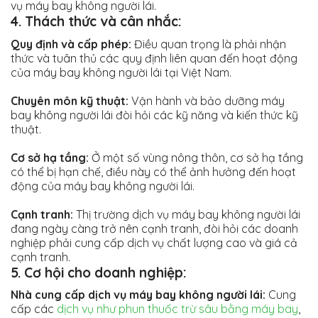
vụ máy bay không người lái.
4. Thách thức và cân nhắc:
Quy định và cấp phép:
Điều quan trọng là phải nhận
thức và tuân thủ các quy định liên quan đến hoạt động
của máy bay không người lái tại Việt Nam.
Chuyên môn kỹ thuật:
Vận hành và bảo dưỡng máy
bay không người lái đòi hỏi các kỹ năng và kiến ​​thức kỹ
thuật.
Cơ sở hạ tầng:
Ở một số vùng nông thôn, cơ sở hạ tầng
có thể bị hạn chế, điều này có thể ảnh hưởng đến hoạt
động của máy bay không người lái.
Cạnh tranh:
Thị trường dịch vụ máy bay không người lái
đang ngày càng trở nên cạnh tranh, đòi hỏi các doanh
nghiệp phải cung cấp dịch vụ chất lượng cao và giá cả
cạnh tranh.
5. Cơ hội cho doanh nghiệp:
Nhà cung cấp dịch vụ máy bay không người lái:
Cung
cấp các
dịch vụ như phun thuốc trừ sâu bằng máy bay
,