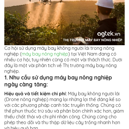
Cơ hội sử dụng máy bay không người lái trong nông
nghiệp (
máy bay nông nghiệp
) tại Việt Nam đang có
nhiều cơ hội, tuy nhiên cũng có một vài thách thức. Dưới
đây là một vài phân tich về Thị trường máy bay nông
nghiệp.
1. Nhu cầu sử dụng máy bay nông nghiệp
ngày càng tăng:
Hiệu quả và tiết kiệm chi phí:
Máy bay không người lái
(Drone nông nghiệp) mang lại những lợi thế đáng kể so
với các phương pháp canh tác truyền thống. Chúng có
thể phun thuốc trừ sâu và phân bón chính xác hơn, giảm
thiểu chất thải và chi phí nhân công. Chúng cũng cho
phép theo dõi và thu thập dữ liệu cây trồng nhanh hơn
và hiệu quả hơn.