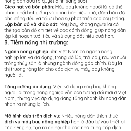
nông dân đưa ra quyết định sáng suốt.
Gieo hạt và bón phân:
Máy bay không người lái có thể
phân phối hạt giống và phân bón hiệu quả, đảm bảo độ
phủ đồng đều và tối ưu hóa sự phát triển của cây trồng.
Lập bản đồ và khảo sát:
Máy bay không người lái có
thể tạo bản đồ chi tiết về các cánh đồng, giúp nông dân
lập kế hoạch tưới tiêu và sử dụng đất hiệu quả hơn.
3. Tiềm năng thị trường:
Ngành nông nghiệp lớn:
Việt Nam có ngành nông
nghiệp lớn và đa dạng, trong đó lúa, trái cây, rau và nuôi
trồng thủy sản là những ngành đóng góp chính. Đây là
thị trường rộng lớn cho các dịch vụ máy bay không
người lái.
Tăng cường áp dụng:
Việc sử dụng máy bay không
người lái trong nông nghiệp vẫn còn tương đối mới ở Việt
Nam, nhưng việc áp dụng đang tăng nhanh khi nông dân
nhận ra những lợi ích.
Mô hình dựa trên dịch vụ:
Nhiều nông dân thích thuê
dịch vụ máy bay nông nghiệp
hơn là đầu tư vào thiết bị
của riêng họ, tạo ra cơ hội cho các nhà cung cấp dịch