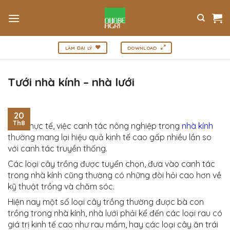
Bỏ
qua
nội
dung
LÀM ĐẠI LÝ
DOWNLOAD
Tưới nhà kính – nhà lưới
20
Th8
Trên thực tế, việc canh tác nông nghiệp trong
nhà kính
thường mang lại hiệu quả kinh tế cao gấp nhiều lần so
với canh tác truyền thống.
Các loại cây trồng được tuyển chọn, đưa vào canh tác
trong nhà kính cũng thường có những đòi hỏi cao hơn về
kỹ thuật trồng và chăm sóc.
Hiện nay một số loại cây trồng thường được bà con
trồng trong nhà kính, nhà lưới phải kể đến các loại rau có
giá trị kinh tế cao như rau mầm, hay các loại cây ăn trái