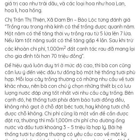
giá trị cao như trái dâu, và các loại hoa như hoa Lan,
hoa li, hoa hồng.
Chị Trần Thị Thiện, Xã Đam Bri – Bảo Lộc từng đánh giá
“Trồng rau trong nhà kính có thể trồng được quanh năm.
Một năm có thể tăng thời vụ trồng rau từ 5 lứa lên 7 lứa.
Nếu làm tốt năng suất có thể tăng gấp 4 lần. Sau khi trừ
2
các khoản chi phí, 1.000m
đất canh tác rau đã mang lại
cho gia đình tôi hơn 70 triệu đồng”.
Để hiệu quả luôn duy trì ở mức độ cao, thì bà con cũng
cần lưu ý đến việc đầu tư đồng bộ một hệ thống tưới phù
hợp. Mỗi loại cây trồng thường có những nhu cầu về tưới
khác nhau, nên bà con chú ý chọn những thiết bị có lưu
lượng nước đáp ứng tốt nhất với nhu cầu cây trồng. Bên
cạnh đó, hệ thống tưới phải đảm bảo tưới đồng đều,
không nhỏ giọt ở chỗ đặt béc tưới, hay không tưới chỗ
được chỗ không. Chi phí cũng là một vấn đề cần được
đặt ra, thường thì mỗi 1,000m chi phí cho đường ống
nước và đầu tưới khoảng 3 – 5 triệu là hợp lý. Bởi hệ
thống tưới tự động thường có yêu cầu cao về mặt kỹ