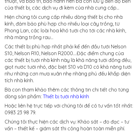
thuật, và bảo trì, bảo hành nên bà con lưu ý đến độ bền
của thiết bị, các dịch vụ đi kèm của nhà cung cấp…
Hiện chúng tôi cung cấp nhiều dòng thiết bị cho nhà
kính, đảm bảo phù hợp cho nhiều loại cây trồng, từ
Phong Lan, các loài hoa khó tưới cho tới các nhà kính,
nhà màng trồng rau…
Các thiết bị phù hợp nhất phải kể đến đầu tưới Nelson
S10, Nelson R10, Nelson R2000….Đặc điểm chung của
các thiết bị tưới nhà kính này là khả năng tưới đồng đều,
giọt nước tưới nhỏ, đặc biệt S10 và D10 có khả năng tưới
như những cơn mưa xuân nhẹ nhàng phủ đều khắp diện
tích nhà kính.
Bà con tham khảo thêm các thông tin chi tiết cho từng
dòng sản phẩm:
Thiết bị tưới nhà kính
Hoặc liên hệ trực tiếp với chúng tôi để có tư vấn tốt nhất:
0983 23 98 79.
Chúng tôi thực hiện các dịch vụ: Khảo sát – đo đạc – tư
vấn – thiết kế – giám sát thi công hoàn toàn miễn phí.