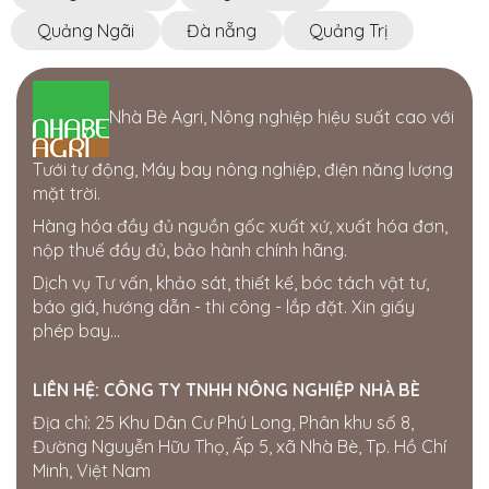
77-79 Nguyễn Đình Chiểu, Phường 1, TP. Cao Lãnh,
Đồng Tháp
Quảng Ngãi
Đà nẵng
Quảng Trị
0945810810 - 0834495979
Cửa hàng Thái Lợi
Nhà Bè Agri, Nông nghiệp hiệu suất cao với
386 hùng vương. thị trấn phú thiện. huyện phú thiện.
tỉnh gia lai
0963750153
Tưới tự động, Máy bay nông nghiệp, điện năng lượng
mặt trời.
Cửa hàng Gia Bách
Hàng hóa đầy đủ nguồn gốc xuất xứ, xuất hóa đơn,
Ấp 7, xã Xuân Tay, Cẩm Mỹ, Đồng Nai, Việt Nam
nộp thuế đầy đủ, bảo hành chính hãng.
0343954508
Dịch vụ Tư vấn, khảo sát, thiết kế, bóc tách vật tư,
Thế giới điện nước Đắk Nông
báo giá, hướng dẫn - thi công - lắp đặt. Xin giấy
205 Quang Trung, Phường Nghĩa Tân, Gia Nghĩa, Đắk
phép bay...
Nông
0358722799
LIÊN HỆ:
CÔNG TY TNHH NÔNG NGHIỆP NHÀ BÈ
Cửa hàng Quốc Tú
Địa chỉ: 25 Khu Dân Cư Phú Long, Phân khu số 8,
Khu Đức Thọ, thị trấn Đức Phong, Bù Đăng, Bình
Đường Nguyễn Hữu Thọ, Ấp 5, xã Nhà Bè, Tp. Hồ Chí
Phước
Minh, Việt Nam
0834560958