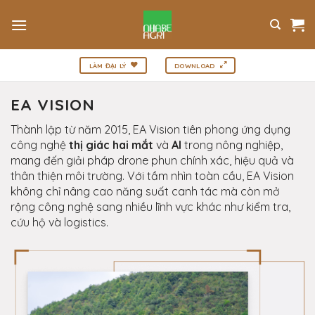
Bỏ
qua
nội
dung
LÀM ĐẠI LÝ
DOWNLOAD
EA VISION
Thành lập từ năm 2015, EA Vision tiên phong ứng dụng
công nghệ
thị giác hai mắt
và
AI
trong nông nghiệp,
mang đến giải pháp drone phun chính xác, hiệu quả và
thân thiện môi trường. Với tầm nhìn toàn cầu, EA Vision
không chỉ nâng cao năng suất canh tác mà còn mở
rộng công nghệ sang nhiều lĩnh vực khác như kiểm tra,
cứu hộ và logistics.