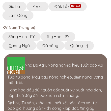
Gia Lai
Pleiku
Đắk Lắk
Lâm Đồng
KV Nam Trung bộ
Sông Hinh - PY
Tuy Hoà - PY
Quảng Ngãi
Đà nẵng
Quảng Trị
Nhà Bè Agri, Nông nghiệp hiệu suất cao với
Tưới tự động, Máy bay nông nghiệp, điện năng lượng
mặt trời.
Hàng hóa đầy đủ nguồn gốc xuất xứ, xuất hóa đơn,
nộp thuế đầy đủ, bảo hành chính hãng.
Dịch vụ Tư vấn, khảo sát, thiết kế, bóc tách vật tư,
báo giá, hướng dẫn - thi công - lắp đặt. Xin giấy