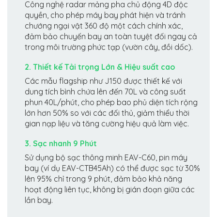
Công nghệ radar mảng pha chủ động 4D độc
quyền, cho phép máy bay phát hiện và tránh
chướng ngại vật 360 độ một cách chính xác,
đảm bảo chuyến bay an toàn tuyệt đối ngay cả
trong môi trường phức tạp (vườn cây, đồi dốc).
2. Thiết kế Tải trọng Lớn & Hiệu suất cao
Các mẫu flagship như J150 được thiết kế với
dung tích bình chứa lên đến 70L và công suất
phun 40L/phút, cho phép bao phủ diện tích rộng
lớn hơn 50% so với các đối thủ, giảm thiểu thời
gian nạp liệu và tăng cường hiệu quả làm việc.
3. Sạc nhanh 9 Phút
Sử dụng bộ sạc thông minh EAV-C60, pin máy
bay (ví dụ EAV-CTB45Ah) có thể được sạc từ 30%
lên 95% chỉ trong 9 phút, đảm bảo khả năng
hoạt động liên tục, không bị gián đoạn giữa các
lần bay.