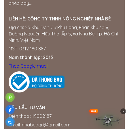
phép bay...
LIÊN HỆ:
CÔNG TY TNHH NÔNG NGHIỆP NHÀ BÈ
Địa chỉ: 25 Khu Dân Cư Phú Long, Phân khu số 8,
Đường Nguyễn Hữu Thọ, Ấp 5, xã Nhà Bè, Tp. Hồ Chí
Minh, Việt Nam
MST: 0312 180 887
Năm thành lập: 2013
Theo Google map!
YÊU CẦU TƯ VẤN
×
HOT
Điện thoại: 19002187
Email: nhabeagri@gmail.com