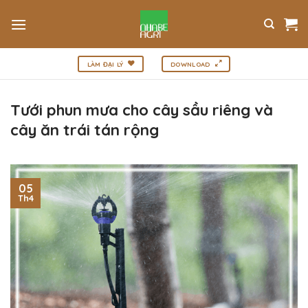
Bỏ
qua
nội
dung
LÀM ĐẠI LÝ
DOWNLOAD
Tưới phun mưa cho cây sầu riêng và
cây ăn trái tán rộng
05
Th4