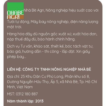
Cửa hàng Thái Lợi
Nhà Bè Agri, Nông nghiệp hiệu suất cao với
386 hùng vương. thị trấn phú thiện. huyện phú thiện.
tỉnh gia lai
0963750153
Tưới tự động, Máy bay nông nghiệp, điện năng lượng
mặt trời.
Cửa hàng Gia Bách
Hàng hóa đầy đủ nguồn gốc xuất xứ, xuất hóa đơn,
Ấp 7, xã Xuân Tay, Cẩm Mỹ, Đồng Nai, Việt Nam
nộp thuế đầy đủ, bảo hành chính hãng.
0343954508
Dịch vụ Tư vấn, khảo sát, thiết kế, bóc tách vật tư,
Thế giới điện nước Đắk Nông
báo giá, hướng dẫn - thi công - lắp đặt. Xin giấy
205 Quang Trung, Phường Nghĩa Tân, Gia Nghĩa, Đắk
phép bay...
Nông
0358722799
LIÊN HỆ:
CÔNG TY TNHH NÔNG NGHIỆP NHÀ BÈ
Cửa hàng Quốc Tú
Địa chỉ: 25 Khu Dân Cư Phú Long, Phân khu số 8,
Khu Đức Thọ, thị trấn Đức Phong, Bù Đăng, Bình
Đường Nguyễn Hữu Thọ, Ấp 5, xã Nhà Bè, Tp. Hồ Chí
Phước
Minh, Việt Nam
0834560958
MST: 0312 180 887
Đại lí Thành Nhung
Năm thành lập: 2013
Miền Nam ·
SỐ 16 ẤP, Hội Phú, Tân Châu, Tây Ninh,