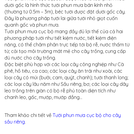
dưới gốc là hình thức tưới phun mưa bán kính nhỏ
(thường từ 0.5m – 3m), béc tưới được đặt dưới gốc cây.
Đây là phương pháp tưới lai giữa tưới nhỏ giọt cuốn
quanh gốc và phun mưa.
Tưới phun mưa cục bộ mang đầy đủ lợi thế của cả hai
phương pháp tưới như tiết kiệm nước, tiết kiệm điện
năng, có thể châm phân trực tiếp tới bộ rễ, nước thấm từ
từ; cải tạo môi trường mát mẻ cho cây trồng, cung cấp
đủ nước cho cây trồng.
Đặc biệt phù hợp với các loại cây công nghiệp như Cà
phê, hồ tiêu, ca cao; các loại cây ăn trái như xoài, các
loại cây có múi (bưởi, cam, quýt, chanh); tưới thanh long;
các loại cây lâu năm như Sầu riêng, bơ; các loại cây dây
leo trồng trên giàn có bộ rễ phủ toàn diện tích như
chanh leo, gấc, mướp, mướp đắng…
Tham khảo chi tiết về
Tưới phun mưa cục bộ cho cây
sầu riêng
.