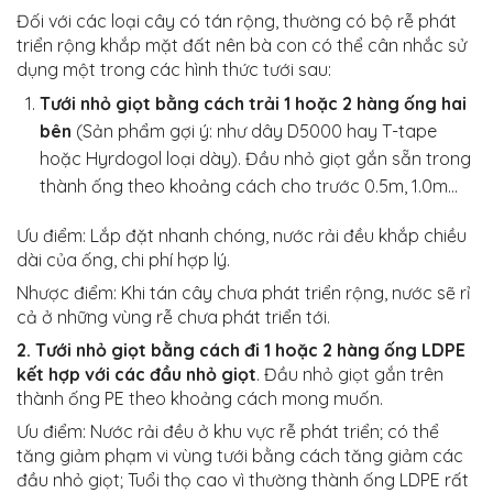
Đối với các loại cây có tán rộng, thường có bộ rễ phát
triển rộng khắp mặt đất nên bà con có thể cân nhắc sử
dụng một trong các hình thức tưới sau:
Tưới nhỏ giọt bằng cách trải 1 hoặc 2 hàng ống hai
bên
(Sản phẩm gợi ý: như dây D5000 hay T-tape
hoặc Hyrdogol loại dày). Đầu nhỏ giọt gắn sẵn trong
thành ống theo khoảng cách cho trước 0.5m, 1.0m…
Ưu điểm: Lắp đặt nhanh chóng, nước rải đều khắp chiều
dài của ống, chi phí hợp lý.
Nhược điểm: Khi tán cây chưa phát triển rộng, nước sẽ rỉ
cả ở những vùng rễ chưa phát triển tới.
2. Tưới nhỏ giọt bằng cách đi 1 hoặc 2 hàng ống LDPE
kết hợp với các đầu nhỏ giọt
. Đầu nhỏ giọt gắn trên
thành ống PE theo khoảng cách mong muốn.
Ưu điểm: Nước rải đều ở khu vực rễ phát triển; có thể
tăng giảm phạm vi vùng tưới bằng cách tăng giảm các
đầu nhỏ giọt; Tuổi thọ cao vì thường thành ống LDPE rất