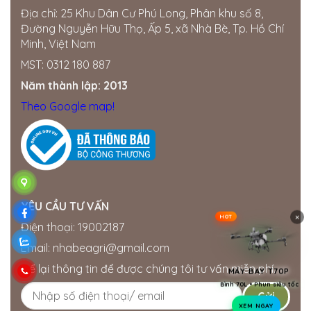
Địa chỉ: 25 Khu Dân Cư Phú Long, Phân khu số 8,
Đường Nguyễn Hữu Thọ, Ấp 5, xã Nhà Bè, Tp. Hồ Chí
Minh, Việt Nam
MST: 0312 180 887
Năm thành lập: 2013
Theo Google map!
YÊU CẦU TƯ VẤN
×
HOT
Điện thoại: 19002187
Email: nhabeagri@gmail.com
Để lại thông tin để được chúng tôi tư vấn miễn phí.
MÁY BAY T70P
Bình 70L • Phun siêu tốc
XEM NGAY