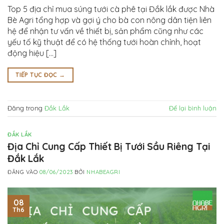
Top 5 địa chỉ mua súng tưới cà phê tại Đắk lắk được Nhà
Bè Agri tổng hợp và gợi ý cho bà con nông dân tiện liên
hệ để nhận tư vấn về thiết bị, sản phẩm cũng như các
yếu tố kỹ thuật để có hệ thống tưới hoàn chỉnh, hoạt
động hiệu […]
TIẾP TỤC ĐỌC
→
Đăng trong
Đắk Lắk
Để lại bình luận
ĐẮK LẮK
Địa Chỉ Cung Cấp Thiết Bị Tưới Sầu Riêng Tại
Đắk Lắk
ĐĂNG VÀO
08/06/2023
BỞI
NHABEAGRI
08
Th6