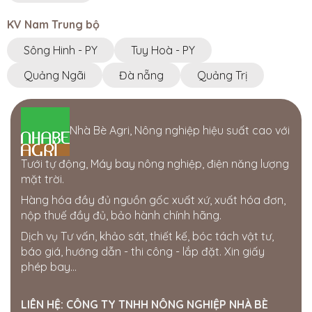
KV Nam Trung bộ
Sông Hinh - PY
Tuy Hoà - PY
Quảng Ngãi
Đà nẵng
Quảng Trị
Nhà Bè Agri, Nông nghiệp hiệu suất cao với
Tưới tự động, Máy bay nông nghiệp, điện năng lượng
mặt trời.
Hàng hóa đầy đủ nguồn gốc xuất xứ, xuất hóa đơn,
nộp thuế đầy đủ, bảo hành chính hãng.
Dịch vụ Tư vấn, khảo sát, thiết kế, bóc tách vật tư,
báo giá, hướng dẫn - thi công - lắp đặt. Xin giấy
phép bay...
LIÊN HỆ:
CÔNG TY TNHH NÔNG NGHIỆP NHÀ BÈ