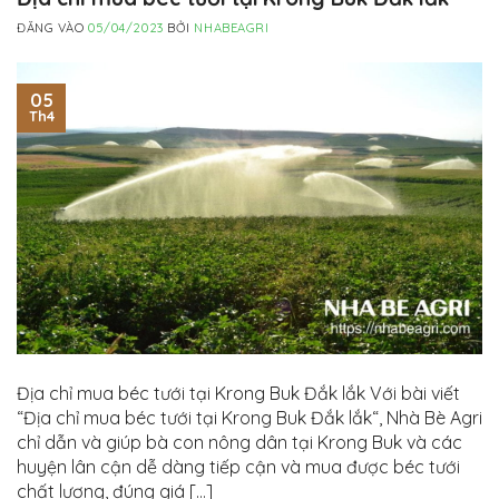
ĐĂNG VÀO
05/04/2023
BỞI
NHABEAGRI
05
Th4
Địa chỉ mua béc tưới tại Krong Buk Đắk lắk Với bài viết
“Địa chỉ mua béc tưới tại Krong Buk Đắk lắk“, Nhà Bè Agri
chỉ dẫn và giúp bà con nông dân tại Krong Buk và các
huyện lân cận dễ dàng tiếp cận và mua được béc tưới
chất lượng, đúng giá […]