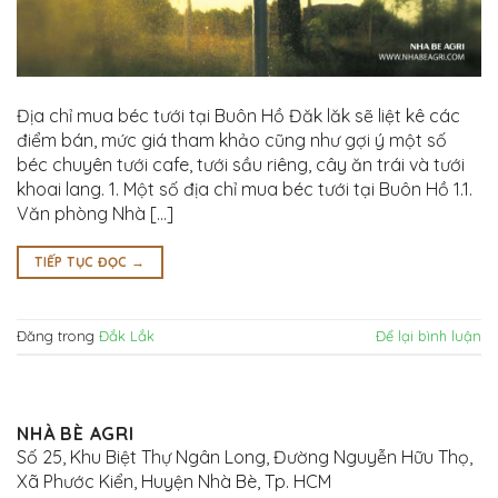
Địa chỉ mua béc tưới tại Buôn Hồ Đăk lăk sẽ liệt kê các
điểm bán, mức giá tham khảo cũng như gợi ý một số
béc chuyên tưới cafe, tưới sầu riêng, cây ăn trái và tưới
khoai lang. 1. Một số địa chỉ mua béc tưới tại Buôn Hồ 1.1.
Văn phòng Nhà […]
TIẾP TỤC ĐỌC
→
Đăng trong
Đắk Lắk
Để lại bình luận
NHÀ BÈ AGRI
Số 25, Khu Biệt Thự Ngân Long, Đường Nguyễn Hữu Thọ,
Xã Phước Kiển, Huyện Nhà Bè, Tp. HCM