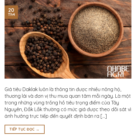
20
Th4
Giá tiêu Daklak luôn là thông tin được nhiều nông hộ,
thương lái và đơn vị thu mua quan tâm mỗi ngày. Là một
trong những vùng trồng hồ tiêu trọng điểm của Tây
Nguyên, Đắk Lắk thường có mức giá được theo dõi sát vì
ảnh hưởng trực tiếp đến quyết định bán ra […]
TIẾP TỤC ĐỌC
→