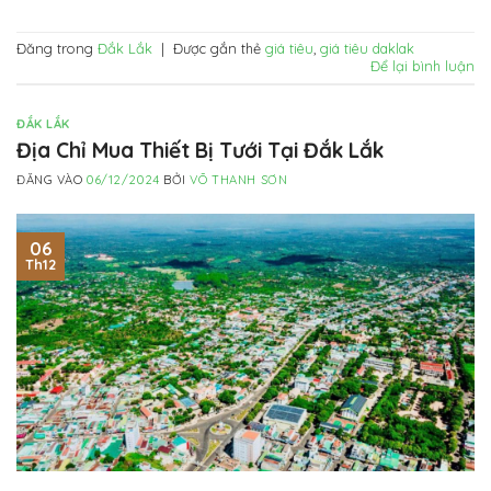
Đăng trong
Đắk Lắk
|
Được gắn thẻ
giá tiêu
,
giá tiêu daklak
Để lại bình luận
ĐẮK LẮK
Địa Chỉ Mua Thiết Bị Tưới Tại Đắk Lắk
ĐĂNG VÀO
06/12/2024
BỞI
VÕ THANH SƠN
06
Th12