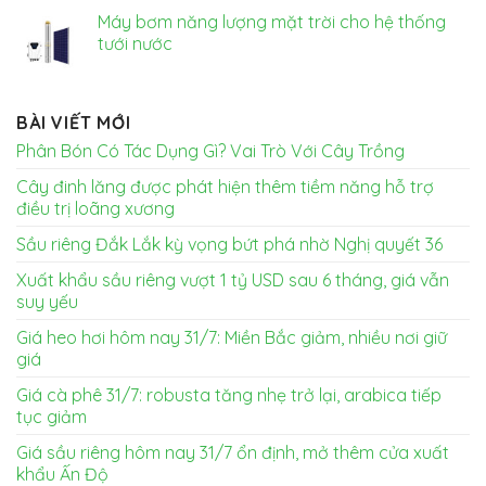
Máy bơm năng lượng mặt trời cho hệ thống
tưới nước
BÀI VIẾT MỚI
Phân Bón Có Tác Dụng Gì? Vai Trò Với Cây Trồng
Cây đinh lăng được phát hiện thêm tiềm năng hỗ trợ
điều trị loãng xương
Sầu riêng Đắk Lắk kỳ vọng bứt phá nhờ Nghị quyết 36
Xuất khẩu sầu riêng vượt 1 tỷ USD sau 6 tháng, giá vẫn
suy yếu
Giá heo hơi hôm nay 31/7: Miền Bắc giảm, nhiều nơi giữ
giá
Giá cà phê 31/7: robusta tăng nhẹ trở lại, arabica tiếp
tục giảm
Giá sầu riêng hôm nay 31/7 ổn định, mở thêm cửa xuất
khẩu Ấn Độ