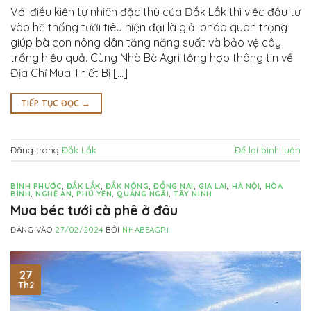
Với điều kiện tự nhiên đặc thù của Đắk Lắk thì việc đầu tư
vào hệ thống tưới tiêu hiện đại là giải pháp quan trọng
giúp bà con nông dân tăng năng suất và bảo vệ cây
trồng hiệu quả. Cùng Nhà Bè Agri tổng hợp thông tin về
Địa Chỉ Mua Thiết Bị […]
TIẾP TỤC ĐỌC
→
Đăng trong
Đắk Lắk
Để lại bình luận
BÌNH PHƯỚC
,
ĐẮK LẮK
,
ĐẮK NÔNG
,
ĐỒNG NAI
,
GIA LAI
,
HÀ NỘI
,
HÒA
BÌNH
,
NGHỆ AN
,
PHÚ YÊN
,
QUẢNG NGÃI
,
TÂY NINH
Mua béc tưới cà phê ở đâu
ĐĂNG VÀO
27/02/2024
BỞI
NHABEAGRI
27
Th2