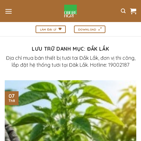
Bỏ
qua
nội
dung
LÀM ĐẠI LÝ
DOWNLOAD
LƯU TRỮ DANH MỤC:
ĐẮK LẮK
Địa chỉ mua bán thiết bị tưới tai Đắk Lắk, đơn vị thi công,
lắp đặt hệ thống tưới tại Đăk Lắk. Hotline: 19002187
07
Th8