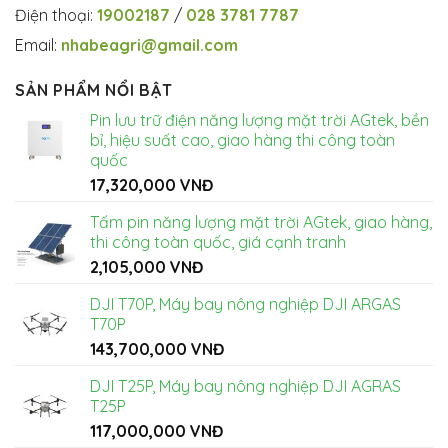
Điện thoại:
19002187
/
028 3781 7787
Email:
nhabeagri@gmail.com
SẢN PHẨM NỔI BẬT
Pin lưu trữ điện năng lượng mặt trời AGtek, bền
bỉ, hiệu suất cao, giao hàng thi công toàn
quốc
17,320,000
VNĐ
Tấm pin năng lượng mặt trời AGtek, giao hàng,
thi công toàn quốc, giá cạnh tranh
2,105,000
VNĐ
DJI T70P, Máy bay nông nghiệp DJI ARGAS
T70P
143,700,000
VNĐ
DJI T25P, Máy bay nông nghiệp DJI AGRAS
T25P
117,000,000
VNĐ