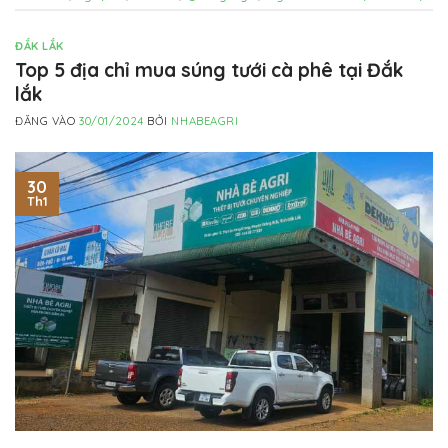
ĐẮK LẮK
Top 5 địa chỉ mua súng tưới cà phê tại Đắk
lắk
ĐĂNG VÀO
30/01/2024
BỞI
NHABEAGRI
30
Th1