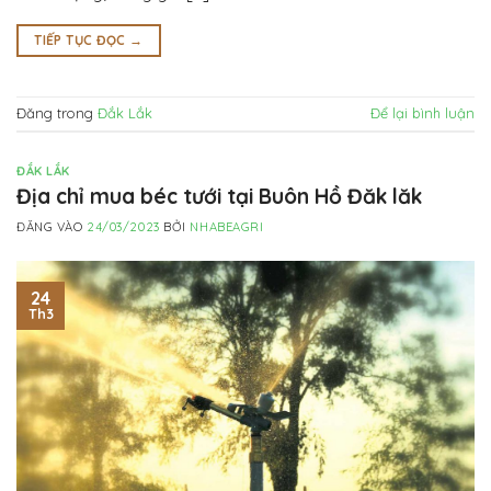
TIẾP TỤC ĐỌC
→
Đăng trong
Đắk Lắk
Để lại bình luận
ĐẮK LẮK
Địa chỉ mua béc tưới tại Buôn Hồ Đăk lăk
ĐĂNG VÀO
24/03/2023
BỞI
NHABEAGRI
24
Th3