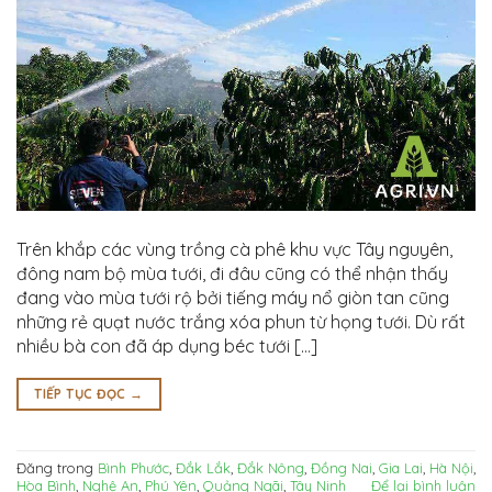
Trên khắp các vùng trồng cà phê khu vực Tây nguyên,
đông nam bộ mùa tưới, đi đâu cũng có thể nhận thấy
đang vào mùa tưới rộ bởi tiếng máy nổ giòn tan cũng
những rẻ quạt nước trắng xóa phun từ họng tưới. Dù rất
nhiều bà con đã áp dụng béc tưới […]
TIẾP TỤC ĐỌC
→
Đăng trong
Bình Phước
,
Đắk Lắk
,
Đắk Nông
,
Đồng Nai
,
Gia Lai
,
Hà Nội
,
Hòa Bình
,
Nghệ An
,
Phú Yên
,
Quảng Ngãi
,
Tây Ninh
Để lại bình luận