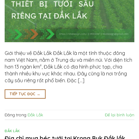
Giới thiệu về Đắk Lắk Đắk Lắk là một tỉnh thuộc đông
nam Việt Nam, nằm ở Trung du và miền núi. Với diện tích
hơn 13 ngàn km², Đắk Lắk có địa hình phức tạp, chia
thành nhiều khu vực khác nhau. Đây cũng là nơi trồng
cây sầu riêng rất phổ biến. Đặc […]
TIẾP TỤC ĐỌC
→
Đăng trong
Đắk Lắk
Để lại bình luận
ĐẮK LẮK
Địa chỉ mua béc tưới tại Krong Buk Đắk lắk