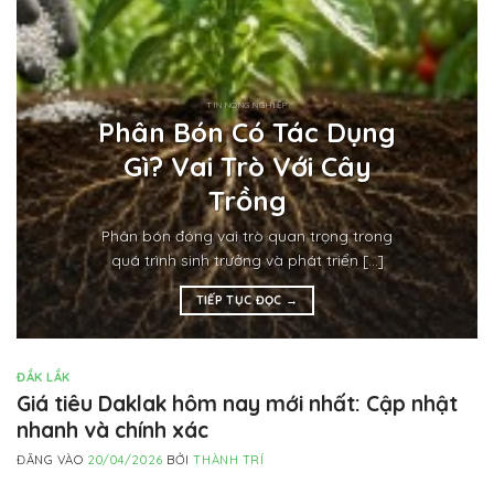
TIN NÔNG NGHIỆP
Phân Bón Có Tác Dụng
Gì? Vai Trò Với Cây
Trồng
Phân bón đóng vai trò quan trọng trong
quá trình sinh trưởng và phát triển [...]
TIẾP TỤC ĐỌC
→
ĐẮK LẮK
Giá tiêu Daklak hôm nay mới nhất: Cập nhật
nhanh và chính xác
ĐĂNG VÀO
20/04/2026
BỞI
THÀNH TRÍ