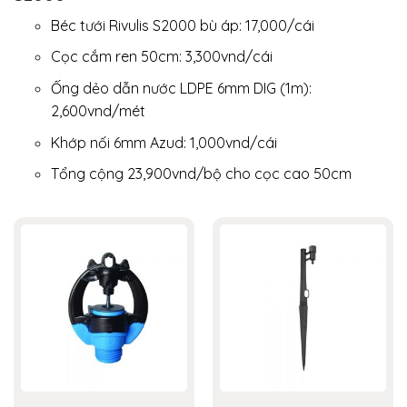
Béc tưới Rivulis S2000 bù áp: 17,000/cái
Cọc cắm ren 50cm: 3,300vnd/cái
Ống dẻo dẫn nước LDPE 6mm DIG (1m):
2,600vnd/mét
Khớp nối 6mm Azud: 1,000vnd/cái
Tổng cộng 23,900vnd/bộ cho cọc cao 50cm