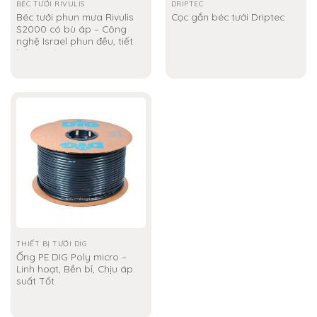
BÉC TƯỚI RIVULIS
DRIPTEC
Béc tưới phun mưa Rivulis
Cọc gắn béc tưới Driptec
S2000 có bù áp – Công
nghệ Israel phun đều, tiết
kiệm nước
THIẾT BỊ TƯỚI DIG
Ống PE DIG Poly micro –
Linh hoạt, Bền bỉ, Chịu áp
suất Tốt