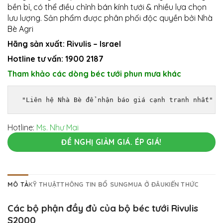
bền bỉ, có thể điều chỉnh bán kính tưới & nhiều lựa chọn
lưu lượng. Sản phẩm được phân phối độc quyền bởi Nhà
Bè Agri
Hãng sản xuất:
Rivulis – Israel
Hotline tư vấn: 1900 2187
Tham khảo các dòng béc tưới phun mưa khác
 "Liên hệ Nhà Bè để nhận báo giá cạnh tranh nhất"
Hotline:
Ms. Như Mai
ĐỀ NGHỊ GIẢM GIÁ. ÉP GIÁ!
MÔ TẢ
KỸ THUẬT
THÔNG TIN BỔ SUNG
MUA Ở ĐÂU
KIẾN THỨC
Các bộ phận đầy đủ của bộ béc tưới Rivulis
S2000