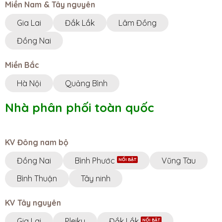
Miền Nam & Tây nguyên
Gia Lai
Đắk Lắk
Lâm Đồng
Đồng Nai
Miền Bắc
Hà Nội
Quảng Bình
Nhà phân phối toàn quốc
KV Đông nam bộ
Đồng Nai
Bình Phước
Vũng Tàu
Bình Thuận
Tây ninh
KV Tây nguyên
Gia Lai
Pleiku
Đắk Lắk