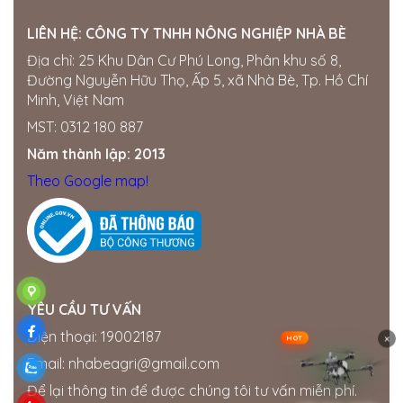
LIÊN HỆ:
CÔNG TY TNHH NÔNG NGHIỆP NHÀ BÈ
Địa chỉ: 25 Khu Dân Cư Phú Long, Phân khu số 8,
Đường Nguyễn Hữu Thọ, Ấp 5, xã Nhà Bè, Tp. Hồ Chí
Minh, Việt Nam
MST: 0312 180 887
Năm thành lập: 2013
Theo Google map!
YÊU CẦU TƯ VẤN
Điện thoại: 19002187
×
HOT
Email: nhabeagri@gmail.com
Để lại thông tin để được chúng tôi tư vấn miễn phí.