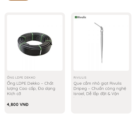
ỐNG LDPE DEKKO
RIVULIS
Ống LDPE Dekko – Chất
Que cắm nhỏ giọt Rivulis
lượng Cao cấp, Đa dạng
Dripeg – Chuẩn công nghệ
Kích cỡ
Israel, Dễ lắp đặt & Vận
hành
4,800
VNĐ