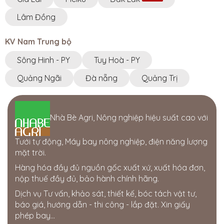
Lâm Đồng
KV Nam Trung bộ
Sông Hinh - PY
Tuy Hoà - PY
Quảng Ngãi
Đà nẵng
Quảng Trị
Nhà Bè Agri, Nông nghiệp hiệu suất cao với
Tưới tự động, Máy bay nông nghiệp, điện năng lượng
mặt trời.
Hàng hóa đầy đủ nguồn gốc xuất xứ, xuất hóa đơn,
nộp thuế đầy đủ, bảo hành chính hãng.
Dịch vụ Tư vấn, khảo sát, thiết kế, bóc tách vật tư,
báo giá, hướng dẫn - thi công - lắp đặt. Xin giấy
phép bay...