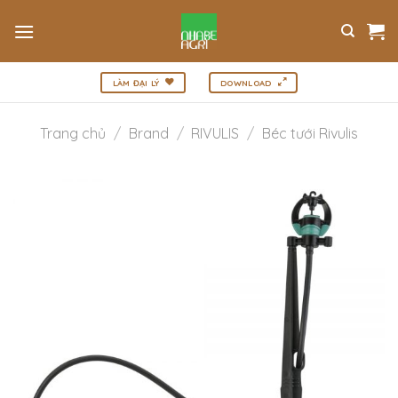
Bỏ
qua
nội
dung
LÀM ĐẠI LÝ
DOWNLOAD
Trang chủ
/
Brand
/
RIVULIS
/
Béc tưới Rivulis