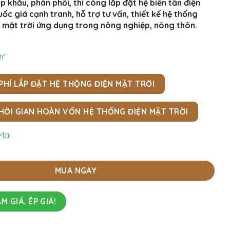
p khẩu, phân phối, thi công lắp đặt hệ biến tần điện
10,379,000 VNĐ.
ốc giá cạnh tranh, hỗ trợ tư vấn, thiết kế hệ thống
 mặt trời ứng dụng trong nông nghiệp, nông thôn.
ar
 PHÍ LẮP ĐẶT HỆ THỘNG ĐIỆN MẶT TRỜI
HỜI GIAN HOÀN VỐN HỆ THỐNG ĐIỆN MẶT TRỜI
Mai
g lượng mặt trời AGTek, bền bỉ, giá cạnh tranh, lắp đặt toàn q
MUA NGAY
M GIÁ. ÉP GIÁ!