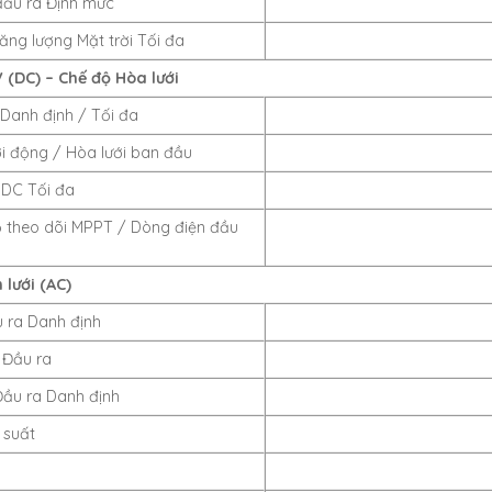
đầu ra Định mức
ng lượng Mặt trời Tối đa
 (DC) – Chế độ Hòa lưới
Danh định / Tối đa
i động / Hòa lưới ban đầu
 DC Tối đa
ộ theo dõi MPPT / Dòng điện đầu
 lưới (AC)
 ra Danh định
 Đầu ra
Đầu ra Danh định
 suất