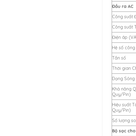
Đầu ra AC
Công suất 
Công suất 
Điện áp (V
Hệ số công 
Tần số
Thời gian 
Dạng Sóng
Khả năng Q
Quy/Pin)
Hiệu suất T
Quy/Pin)
Số lượng s
Bộ sạc cho 