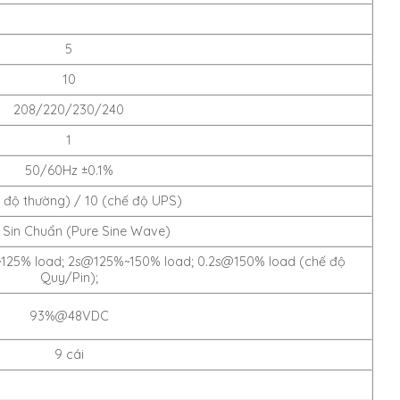
5
10
208/220/230/240
1
50/60Hz ±0.1%
 độ thường) / 10 (chế độ UPS)
 Sin Chuẩn (Pure Sine Wave)
25% load; 2s@125%~150% load; 0.2s@150% load (chế độ
Quy/Pin);
93%@48VDC
9 cái