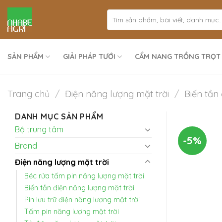
Bỏ
qua
nội
dung
SẢN PHẨM
GIẢI PHÁP TƯỚI
CẨM NANG TRỒNG TRỌT
Trang chủ
/
Điện năng lượng mặt trời
/
Biến tần
DANH MỤC SẢN PHẨM
Bộ trung tâm
-5%
Brand
Điện năng lượng mặt trời
Béc rửa tấm pin năng lượng mặt trời
Biến tần điện năng lượng mặt trời
Pin lưu trữ điện năng lượng mặt trời
Tấm pin năng lượng mặt trời