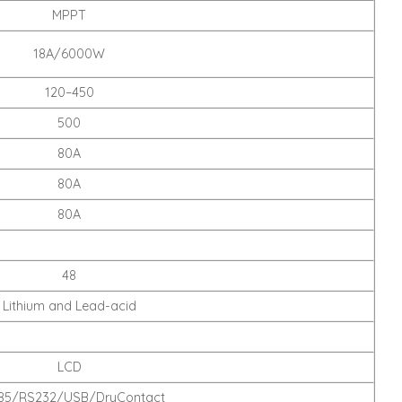
MPPT
18A/6000W
120–450
500
80A
80A
80A
48
Lithium and Lead-acid
LCD
85/RS232/USB/DryContact