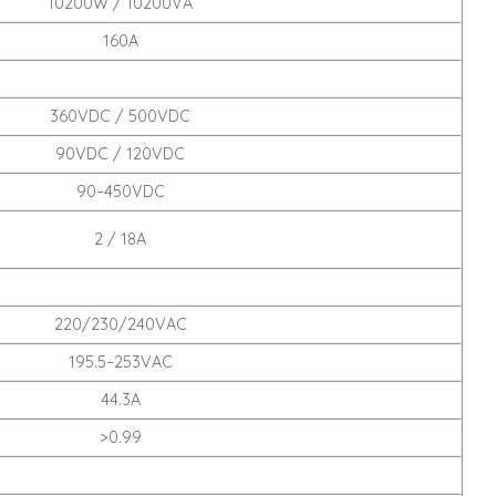
10200W / 10200VA
160A
360VDC / 500VDC
90VDC / 120VDC
90–450VDC
2 / 18A
220/230/240VAC
195.5–253VAC
44.3A
>0.99