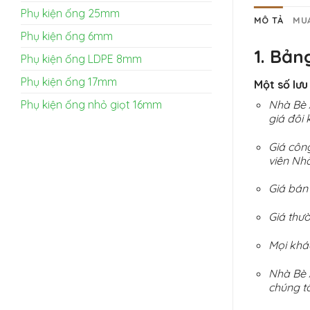
Phụ kiện ống 25mm
MÔ TẢ
MU
Phụ kiện ống 6mm
1. Bản
Phụ kiện ống LDPE 8mm
Phụ kiện ống 17mm
Một số lưu
Nhà Bè 
Phụ kiện ống nhỏ giọt 16mm
giá đôi 
Giá côn
viên Nh
Giá bán
Giá thư
Mọi khá
Nhà Bè 
chúng tô