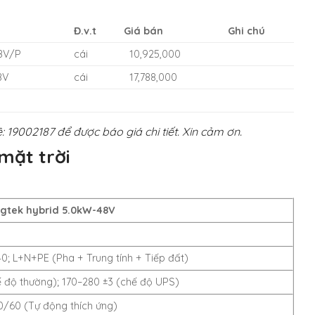
Đ.v.t
Giá bán
Ghi chú
48V/P
cái
10,925,000
8V
cái
17,788,000
: 19002187 để được báo giá chi tiết. Xin cảm ơn.
mặt trời
gtek hybrid 5.0kW-48V
; L+N+PE (Pha + Trung tính + Tiếp đất)
 độ thường); 170–280 ±3 (chế độ UPS)
0/60 (Tự động thích ứng)