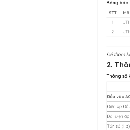
Bảng báo g
STT
Mã
1
JT
2
JT
Để tham khả
2. Thô
Thông số k
Đầu vào A
Điện áp Đầ
Dải Điện áp
Tần số (Hz)