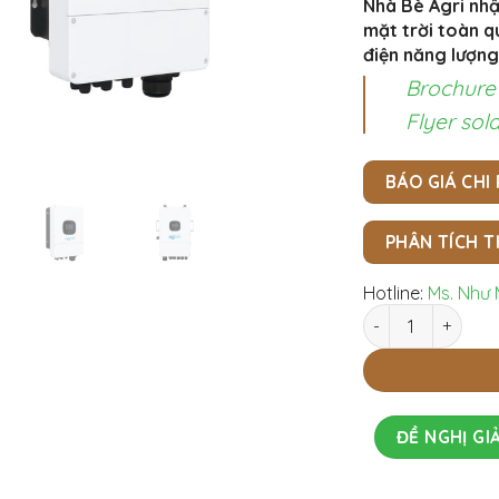
Nhà Bè Agri nhậ
mặt trời toàn qu
điện năng lượng
Brochure
Flyer sol
BÁO GIÁ CHI
PHÂN TÍCH T
Hotline:
Ms. Như 
Biến tần điện năn
ĐỀ NGHỊ GIẢ