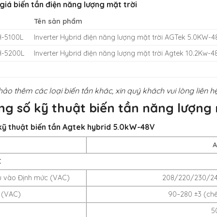
iá biến tần điện năng lượng mặt trời
Tên sản phẩm
H-5100L
Inverter Hybrid điện năng lượng mặt trời AGTek 5.0KW-
H-5200L
Inverter Hybrid điện năng lượng mặt trời Agtek 10.2Kw-4
o thêm các loại biến tần khác, xin quý khách vui lòng liên hệ
ng số kỹ thuật biến tần năng lượng 
ỹ thuật biến tần
Agtek hybrid 5.0kW-48V
A
C
u vào Định mức (VAC)
208/220/230/240
 (VAC)
90–280 ±3 (chế
5