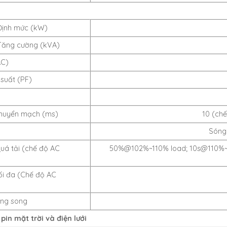
Định mức (kW)
Tăng cường (kVA)
AC)
suất (PF)
Chuyển mạch (ms)
10 (chế
Sóng
uá tải (chế độ AC
50%@102%~110% load; 10s@110%~1
ối đa (Chế độ AC
ong song
pin mặt trời và điện lưới