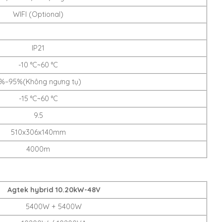
WIFI (Optional)
IP21
-10 °C~60 °C
%–95%(Không ngưng tụ)
-15 °C~60 °C
9.5
510x306x140mm
4000m
Agtek hybrid 10.20kW-48V
5400W + 5400W