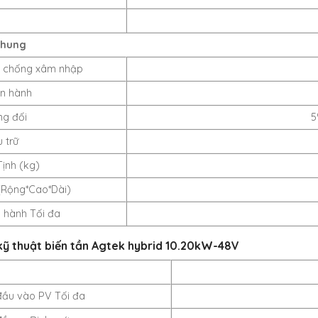
chung
 chống xâm nhập
ận hành
g đối
5
 trữ
Tịnh (kg)
(Rộng*Cao*Dài)
 hành Tối đa
kỹ thuật biến tần Agtek hybrid 10.20kW-48V
đầu vào PV Tối đa