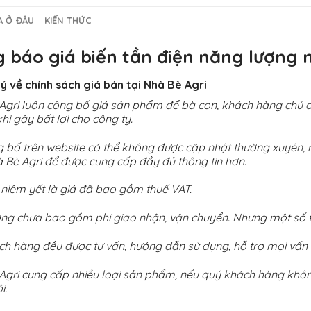
A Ở ĐÂU
KIẾN THỨC
g báo giá biến tần điện năng lượng 
 ý về chính sách giá bán tại Nhà Bè Agri
Agri luôn công bố giá sản phẩm để bà con, khách hàng chủ độ
khi gây bất lợi cho công ty.
g bố trên website có thể không được cập nhật thường xuyên, n
à Bè Agri để được cung cấp đầy đủ thông tin hơn.
 niêm yết là giá đã bao gồm thuế VAT.
ờng chưa bao gồm phí giao nhận, vận chuyển. Nhưng một số tr
ch hàng đều được tư vấn, hướng dẫn sử dụng, hỗ trợ mọi vấn 
Agri cung cấp nhiều loại sản phẩm, nếu quý khách hàng không
i.