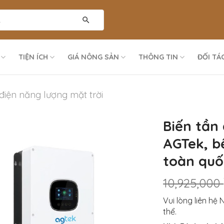
TIỆN ÍCH
GIÁ NÔNG SẢN
THÔNG TIN
ĐỐI TÁ
 điện năng lượng mặt trời
Biến tần
AGTek, bề
toàn quố
10,925,000
Vui lòng liên hệ 
thể.