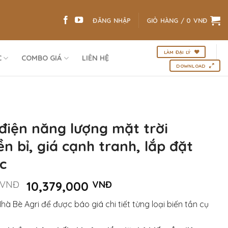
ĐĂNG NHẬP
GIỎ HÀNG /
0
VNĐ
LÀM ĐẠI LÝ
C
COMBO GIÁ
LIÊN HỆ
DOWNLOAD
 điện năng lượng mặt trời
n bỉ, giá cạnh tranh, lắp đặt
c
Giá
Giá
VNĐ
10,379,000
VNĐ
gốc
hiện
Nhà Bè Agri để được báo giá chi tiết từng loại biến tần cụ
là:
tại
10,925,000 VNĐ.
là: