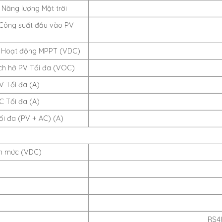
 Năng lượng Mặt trời
Công suất đầu vào PV
p Hoạt động MPPT (VDC)
ch hở PV Tối đa (VOC)
V Tối đa (A)
C Tối đa (A)
i đa (PV + AC) (A)
nh mức (VDC)
RS4