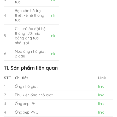
tưới
Bạn cần hỗ trợ
4
thiết kế hệ thống
link
tưới
Chi phí lắp đặt hệ
thống tưới mía
5
link
bằng ống tưới
nhỏ giọt
Mua ống nhỏ giọt
6
link
ở đâu
11. Sản phẩm liên quan
STT
Chi tiết
Link
1
Ống nhỏ giọt
link
2
Phụ kiện ống nhỏ giọt
link
3
Ống xẹp PE
link
4
Ống xẹp PVC
link