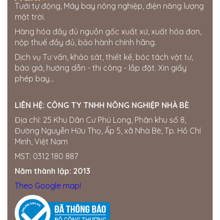
Tưới tự động, Máy bay nông nghiệp, điện năng lượng
mặt trời.
Hàng hóa đầy đủ nguồn gốc xuất xứ, xuất hóa đơn,
nộp thuế đầy đủ, bảo hành chính hãng.
Dịch vụ Tư vấn, khảo sát, thiết kế, bóc tách vật tư,
báo giá, hướng dẫn - thi công - lắp đặt. Xin giấy
phép bay...
LIÊN HỆ:
CÔNG TY TNHH NÔNG NGHIỆP NHÀ BÈ
Địa chỉ: 25 Khu Dân Cư Phú Long, Phân khu số 8,
Đường Nguyễn Hữu Thọ, Ấp 5, xã Nhà Bè, Tp. Hồ Chí
Minh, Việt Nam
MST: 0312 180 887
Năm thành lập: 2013
Theo Google map!