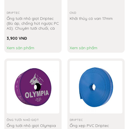
DRIPTEC
CND
Ống tưới nhỏ giọt Driptec
Khởi thủy có van 17mm
(Bù áp, chống hút ngược PC
AS). Chuyên tưới chuối, cà
phê…
3,900
VNĐ
Xem sản phẩm
Xem sản phẩm
ỐNG TƯỚI NHỎ GIỌT
DRIPTEC
Ống tưới nhỏ giọt Olympia
Ống xẹp PVC Driptec