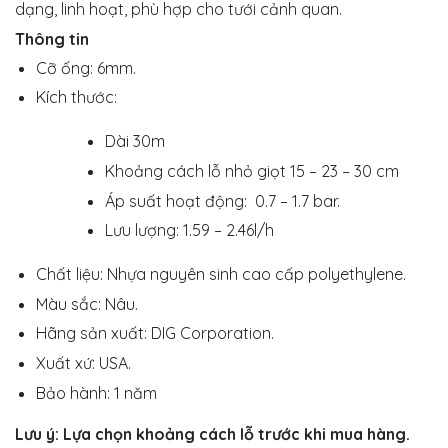
dạng, linh hoạt, phù hợp cho tưới cảnh quan.
310,000 V
Thông tin
đến
330,000 V
Cỡ ống: 6mm.
Kích thước:
Dài 30m
Khoảng cách lỗ nhỏ giọt 15 – 23 – 30 cm
Áp suất hoạt động: 0.7 – 1.7 bar.
Lưu lượng: 1.59 – 2.46l/h
Chất liệu: Nhựa nguyên sinh cao cấp polyethylene.
Màu sắc: Nâu.
Hãng sản xuất: DIG Corporation.
Xuất xứ: USA.
Bảo hành: 1 năm
Lưu ý: Lựa chọn khoảng cách lỗ trước khi mua hàng.