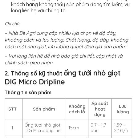
khách hàng không thấy sản phẩm đang tìm kiếm, vui
lòng liên hệ với chúng tôi.
Chi chú:
– Nhà Bè Agri cung cấp nhiều lựa chọn về độ dày,
khoảng cách và lưu lượng.
Chất lượng, độ dày, khoảng
cách mắt nhỏ giọt, lưu lượng quyết định giá sản phẩm
– Vui lòng liên hệ để nhậ báo giá chi tiết, cập nhật và
chính sách giao nhận
ống tưới nhỏ giọt
2. Thông số kỹ thuật
DIG Micro Dripline
Thông tin sản phẩm
Áp suất
Khoảng
Lưu
STT
Sản phẩm
hoạt
cách lỗ
lượng
động
Ống tưới nhỏ giọt
0.7 – 1.7
1.59 –
1
15cm
DIG Micro dripline
bar
2.46l/h