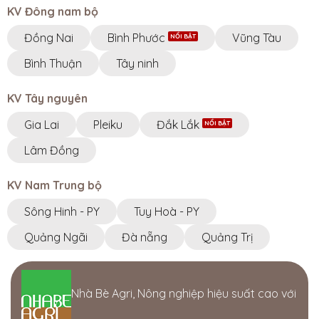
KV Đông nam bộ
Đồng Nai
Bình Phước
Vũng Tàu
Bình Thuận
Tây ninh
KV Tây nguyên
Gia Lai
Pleiku
Đắk Lắk
Lâm Đồng
KV Nam Trung bộ
Sông Hinh - PY
Tuy Hoà - PY
Quảng Ngãi
Đà nẵng
Quảng Trị
Nhà Bè Agri, Nông nghiệp hiệu suất cao với