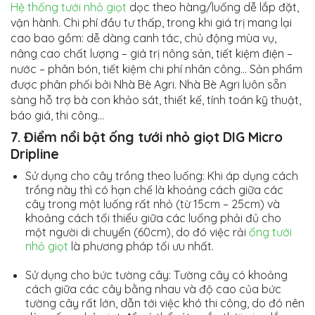
Hệ thống tưới nhỏ giọt
dọc theo hàng/luống dễ lắp đặt,
vận hành. Chi phí đầu tư thấp, trong khi giá trị mang lại
cao bao gồm: dễ dàng canh tác, chủ động mùa vụ,
nâng cao chất lượng – giá trị nông sản, tiết kiệm điện –
nước – phân bón, tiết kiệm chi phí nhân công… Sản phẩm
được phân phối bởi Nhà Bè Agri. Nhà Bè Agri luôn sẵn
sàng hỗ trợ bà con khảo sát, thiết kế, tính toán kỹ thuật,
báo giá, thi công…
7. Điểm nổi bật
ống tưới nhỏ giọt
DIG Micro
Dripline
Sử dụng cho cây trồng theo luống: Khi áp dụng cách
trồng này thì có hạn chế là khoảng cách giữa các
cây trong một luống rất nhỏ (từ 15cm – 25cm) và
khoảng cách tối thiểu giữa các luống phải đủ cho
một người di chuyển (60cm), do đó việc rải
ống tưới
nhỏ giọt
là phương pháp tối ưu nhất.
Sử dụng cho bức tường cây: Tường cây có khoảng
cách giữa các cây bằng nhau và độ cao của bức
tường cây rất lớn, dẫn tới việc khó thi công, do đó nên