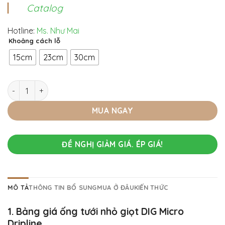
Catalog
Hotline:
Ms. Như Mai
Khoảng cách lỗ
15cm
23cm
30cm
Ống tưới nhỏ giọt DIG Micro dripline - Lựa chọn hoàn hảo ch
MUA NGAY
ĐỀ NGHỊ GIẢM GIÁ. ÉP GIÁ!
MÔ TẢ
THÔNG TIN BỔ SUNG
MUA Ở ĐÂU
KIẾN THỨC
1. Bảng giá ống tưới nhỏ giọt DIG Micro
Dripline