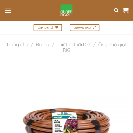
Bỏ
qua
nội
dung
LÀM ĐẠI LÝ
DOWNLOAD
Trang chủ
/
Brand
/
Thiết bị tưới DIG
/
Ống nhỏ giọt
DIG