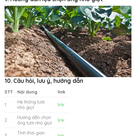
10. Câu hỏi, lưu ý, hướng dẫn
STT
Nội dung
link
Hệ thống tưới
1
link
nhỏ giọt
Hướng dẫn chọn
2
link
ống tưới nhỏ giọt
Tính thời gian
3
link