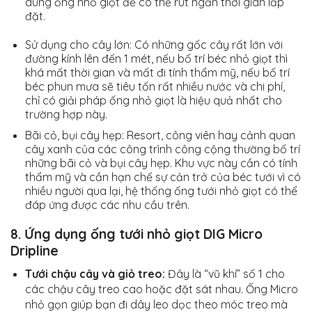
dùng ống nhỏ giọt để có thể rút ngắn thời gian lắp
đặt.
Sử dụng cho cây lớn: Có những gốc cây rất lớn với
đường kính lên đến 1 mét, nếu bố trí béc nhỏ giọt thì
khá mất thời gian và mất đi tính thẩm mỹ, nếu bố trí
béc phun mưa sẽ tiêu tốn rất nhiều nước và chi phí,
chỉ có giải pháp ống nhỏ giọt là hiệu quả nhất cho
trường hợp này.
Bãi cỏ, bụi cây hẹp: Resort, công viên hay cảnh quan
cây xanh của các công trình công cộng thường bố trí
những bãi cỏ và bụi cây hẹp. Khu vực này cần có tính
thẩm mỹ và cần hạn chế sự cản trở của béc tưới vì có
nhiều người qua lại, hệ thống ống tưới nhỏ giọt có thể
đáp ứng được các nhu cầu trên.
8. Ứng dụng ống tưới
nhỏ giọt
DIG Micro
Dripline
Tưới chậu cây và giỏ treo:
Đây là “vũ khí” số 1 cho
các chậu cây treo cao hoặc đặt sát nhau. Ống Micro
nhỏ gọn giúp bạn đi dây leo dọc theo móc treo mà