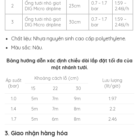
Ống tưới nhỏ giọt
0.7 – 1.7
1.59 –
2
23cm
DIG Micro dripline
bar
2.46l/h
Ống tưới nhỏ giọt
0.7 – 1.7
1.59 –
3
30cm
DIG Micro dripline
bar
2.46l/h
Chất liệu: Nhựa nguyên sinh cao cấp polyethylene.
Màu sắc: Nâu.
Bảng hướng dẫn xác định chiều dài lắp đặt tối đa của
một nhánh tưới.
Khoảng cách lỗ (cm)
Áp suất
Lưu lượng
(bar)
(lít/giờ)
15
22
30
1.0
5m
7m
9m
1.97
1.4
5m
7m
8m
2.2
1.7
5m
6m
8m
2.46
3. Giao nhận hàng hóa