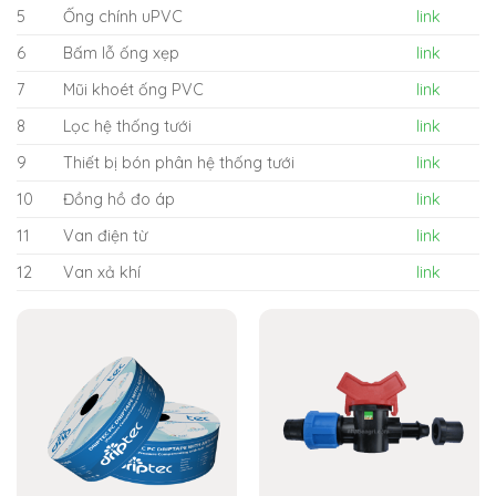
5
Ống chính uPVC
link
6
Bấm lỗ ống xẹp
link
7
Mũi khoét ống PVC
link
8
Lọc hệ thống tưới
link
9
Thiết bị bón phân hệ thống tưới
link
10
Đồng hồ đo áp
link
11
Van điện từ
link
12
Van xả khí
link