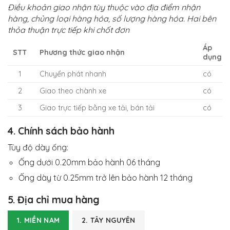
Điều khoản giao nhận tùy thuộc vào địa điểm nhận
hàng, chủng loại hàng hóa, số lượng hàng hóa. Hai bên
thỏa thuận trực tiếp khi chốt đơn
Áp
STT
Phương thức giao nhận
dụng
1
Chuyển phát nhanh
có
2
Giao theo chành xe
có
3
Giao trực tiếp bằng xe tải, bán tải
có
4. Chính sách bảo hành
Tùy độ dày ống:
Ống dưới 0.20mm bảo hành 06 tháng
Ống dày từ 0.25mm trở lên bảo hành 12 tháng
5. Địa chỉ mua hàng
1. MIỀN NAM
2. TÂY NGUYÊN