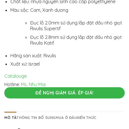
Chất liệu: nhựa nguyên sinh cao cấp polyethylene
Màu sắc: Cam, Xanh dương
Đục lỗ 2.0mm sử dụng lắp đặt đầu nhỏ giọt
Rivulis Supertif
Đục lỗ 2.8mm sử dụng lắp đặt đầu nhỏ giọt
Rivulis Katif
Hãng sản xuất: Rivulis
Xuất xứ: Israel
Catalouge
Hotline:
Ms. Như Mai
ĐỀ NGHỊ GIẢM GIÁ. ÉP GIÁ!
MÔ TẢ
THÔNG TIN BỔ SUNG
MUA Ở ĐÂU
KIẾN THỨC