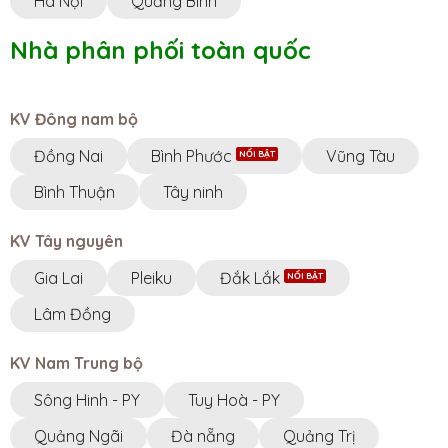
Hà Nội
Quảng Bình
Nhà phân phối toàn quốc
KV Đông nam bộ
Đồng Nai
Bình Phước
Vũng Tàu
Bình Thuận
Tây ninh
KV Tây nguyên
Gia Lai
Pleiku
Đắk Lắk
Lâm Đồng
KV Nam Trung bộ
Sông Hinh - PY
Tuy Hoà - PY
Quảng Ngãi
Đà nẵng
Quảng Trị