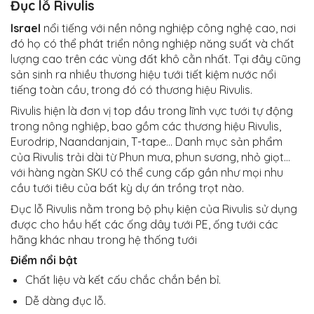
Đục lỗ Rivulis
Israel
nổi tiếng với nền nông nghiệp công nghệ cao, nơi
đó họ có thể phát triển nông nghiệp năng suất và chất
lượng cao trên các vùng đất khô cằn nhất. Tại đây cũng
sản sinh ra nhiều thương hiệu tưới tiết kiệm nước nổi
tiếng toàn cầu, trong đó có thương hiệu Rivulis.
Rivulis hiện là đơn vị top đầu trong lĩnh vực tưới tự động
trong nông nghiệp, bao gồm các thương hiệu Rivulis,
Eurodrip, Naandanjain, T-tape… Danh mục sản phẩm
của Rivulis trải dài từ Phun mưa, phun sương, nhỏ giọt…
với hàng ngàn SKU có thể cung cấp gần như mọi nhu
cầu tưới tiêu của bất kỳ dự án trồng trọt nào.
Đục lỗ Rivulis nằm trong bộ phụ kiện của Rivulis sử dụng
được cho hầu hết các ống dây tưới PE, ống tưới các
hãng khác nhau trong hệ thống tưới
Điểm nổi bật
Chất liệu và kết cấu chắc chắn bền bỉ.
Dễ dàng đục lỗ.