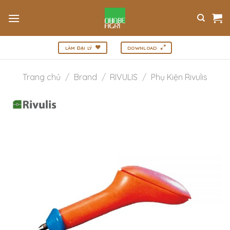
Bỏ
qua
nội
dung
LÀM ĐẠI LÝ
DOWNLOAD
Trang chủ
/
Brand
/
RIVULIS
/
Phụ Kiện Rivulis