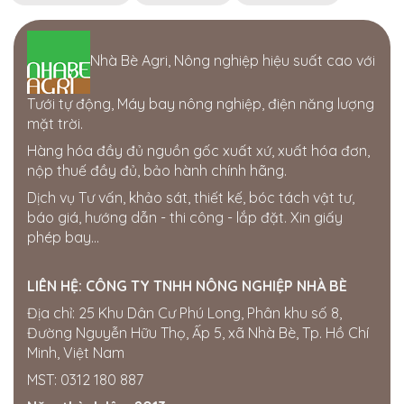
Nhà Bè Agri, Nông nghiệp hiệu suất cao với
Tưới tự động, Máy bay nông nghiệp, điện năng lượng
mặt trời.
Hàng hóa đầy đủ nguồn gốc xuất xứ, xuất hóa đơn,
nộp thuế đầy đủ, bảo hành chính hãng.
Dịch vụ Tư vấn, khảo sát, thiết kế, bóc tách vật tư,
báo giá, hướng dẫn - thi công - lắp đặt. Xin giấy
phép bay...
LIÊN HỆ:
CÔNG TY TNHH NÔNG NGHIỆP NHÀ BÈ
Địa chỉ: 25 Khu Dân Cư Phú Long, Phân khu số 8,
Đường Nguyễn Hữu Thọ, Ấp 5, xã Nhà Bè, Tp. Hồ Chí
Minh, Việt Nam
MST: 0312 180 887