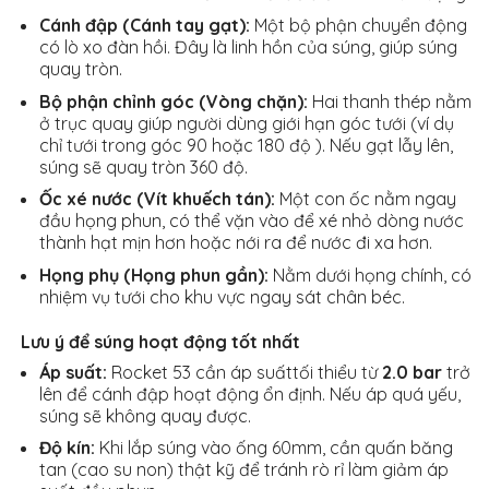
Cánh đập (Cánh tay gạt):
Một bộ phận chuyển động
có lò xo đàn hồi. Đây là linh hồn của súng, giúp súng
quay tròn.
Bộ phận chỉnh góc (Vòng chặn):
Hai thanh thép nằm
ở trục quay giúp người dùng giới hạn góc tưới (ví dụ
chỉ tưới trong góc 90 hoặc 180 độ ). Nếu gạt lẫy lên,
súng sẽ quay tròn 360 độ.
Ốc xé nước (Vít khuếch tán):
Một con ốc nằm ngay
đầu họng phun, có thể vặn vào để xé nhỏ dòng nước
thành hạt mịn hơn hoặc nới ra để nước đi xa hơn.
Họng phụ (Họng phun gần):
Nằm dưới họng chính, có
nhiệm vụ tưới cho khu vực ngay sát chân béc.
Lưu ý để súng hoạt động tốt nhất
Áp suất:
Rocket 53 cần áp suấttối thiểu từ
2.0 bar
trở
lên để cánh đập hoạt động ổn định. Nếu áp quá yếu,
súng sẽ không quay được.
Độ kín:
Khi lắp súng vào ống 60mm, cần quấn băng
tan (cao su non) thật kỹ để tránh rò rỉ làm giảm áp