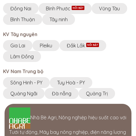
Đồng Nai
Bình Phước
Vũng Tàu
Bình Thuận
Tây ninh
KV Tây nguyên
Gia Lai
Pleiku
Đắk Lắk
Lâm Đồng
KV Nam Trung bộ
Sông Hinh - PY
Tuy Hoà - PY
Quảng Ngãi
Đà nẵng
Quảng Trị
Nhà Bè Agri, Nông nghiệp hiệu suất cao với
Tưới tự động, Máy bay nông nghiệp, điện năng lượng