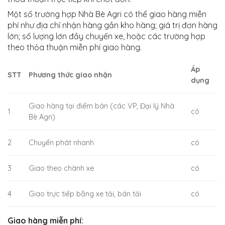
Một số trường hợp Nhà Bè Agri có thể giao hàng miễn
phí như địa chỉ nhận hàng gần kho hàng; giá trị đơn hàng
lớn; số lượng lớn đầy chuyến xe, hoặc các trường hợp
theo thỏa thuận miễn phí giao hàng.
Áp
STT
Phương thức giao nhận
dụng
Giao hàng tại điểm bán (các VP, Đại lý Nhà
1
có
Bè Agri)
2
Chuyển phát nhanh
có
3
Giao theo chành xe
có
4
Giao trực tiếp bằng xe tải, bán tải
có
Giao hàng miễn phí: