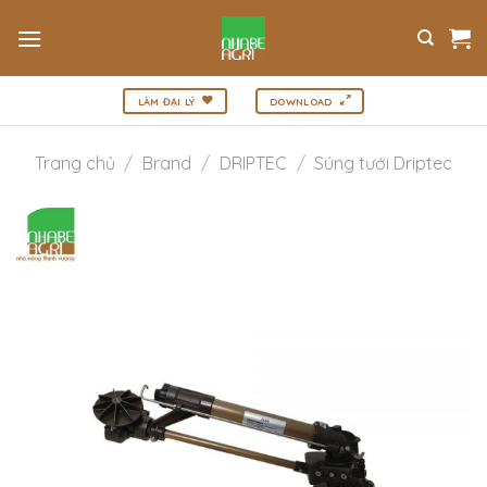
Bỏ
qua
nội
dung
LÀM ĐẠI LÝ
DOWNLOAD
Trang chủ
/
Brand
/
DRIPTEC
/
Súng tưới Driptec