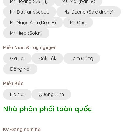
Mr. Hoàng (đại lý)
Ms. Mai (bán lẻ)
Mr. Đạt landscape
Ms. Dương (Sale drone)
Mr. Ngọc Anh (Drone)
Mr. Đức
Mr. Hiệp (Solar)
Miền Nam & Tây nguyên
Gia Lai
Đắk Lắk
Lâm Đồng
Đồng Nai
Miền Bắc
Hà Nội
Quảng Bình
Nhà phân phối toàn quốc
KV Đông nam bộ