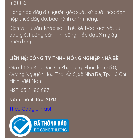
mặt trời.
Hàng hóa đầy đủ nguồn gốc xuất xứ, xuất hóa đơn,
nộp thuế đầy đủ, bảo hành chính hãng.
Dịch vụ Tư vấn, khảo sát, thiết kế, bóc tách vật tư,
báo giá, hướng dẫn - thi công - lắp đặt. Xin giấy
phép bay...
LIÊN HỆ:
CÔNG TY TNHH NÔNG NGHIỆP NHÀ BÈ
Địa chỉ: 25 Khu Dân Cư Phú Long, Phân khu số 8,
Đường Nguyễn Hữu Thọ, Ấp 5, xã Nhà Bè, Tp. Hồ Chí
Minh, Việt Nam
MST: 0312 180 887
Năm thành lập: 2013
Theo Google map!