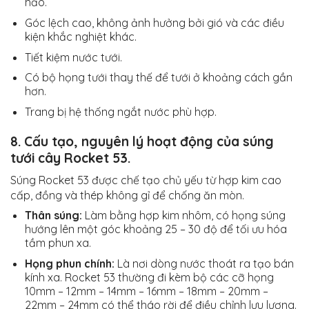
hảo.
Góc lệch cao, không ảnh hưởng bởi gió và các điều
kiện khắc nghiệt khác.
Tiết kiệm nước tưới.
Có bộ họng tưới thay thế để tưới ở khoảng cách gần
hơn.
Trang bị hệ thống ngắt nước phù hợp.
8.
Cấu tạo, nguyên lý hoạt động của súng
tưới cây Rocket 53.
Súng Rocket 53 được chế tạo chủ yếu từ hợp kim cao
cấp, đồng và thép không gỉ để chống ăn mòn.
Thân súng:
Làm bằng hợp kim nhôm, có họng súng
hướng lên một góc khoảng 25 – 30 độ để tối ưu hóa
tầm phun xa.
Họng phun chính:
Là nơi dòng nước thoát ra tạo bán
kính xa. Rocket 53 thường đi kèm bộ các cỡ họng
10mm – 12mm – 14mm – 16mm – 18mm – 20mm –
22mm – 24mm có thể tháo rời để điều chỉnh lưu lượng.