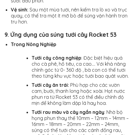
suất đầu phun.
Vệ sinh:
Sau một mùa tưới, nên kiểm tra lò xo và trục
quay, có thể tra một ít mỡ bò để súng vận hành trơn
tru hơn.
9.
Ứng dụng của
súng tưới cây Rocket 53
Trong Nông Nghiệp
Tưới cây công nghiệp
: Đặc biệt hiệu quả
cho cà phê, hồ tiêu, ca cao…. Với khả năng
chỉnh góc từ 0- 360 độ , bà con có thể tưới
theo từng khu vực hoặc tưới bao quát vườn.
Tưới cây ăn trái:
Phù hợp cho các vườn
cam, bưởi, thanh long hoặc xoài. Hạt nước
phun ra từ Rocket 53 có thể điều chỉnh độ
mịn để không làm dập lá hay hoa.
Tưới rau màu và cây ngắn ngày
: Nhờ bộ
họng phun thay thế 10mm – 12mm – 14mm –
16mm – 18mm – 20mm – 22mm – 24mm,
súng có thể tưới cho các cánh đồng rau,