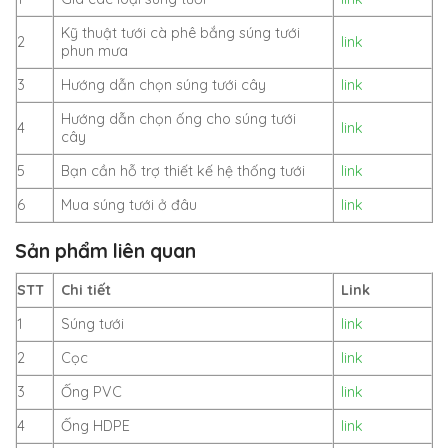
Kỹ thuật tưới cà phê bắng súng tưới
2
link
phun mưa
3
Hướng dẫn chọn súng tưới cây
link
Hướng dẫn chọn ống cho súng tưới
4
link
cây
5
Bạn cần hỗ trợ thiết kế hệ thống tưới
link
6
Mua súng tưới ở đâu
link
Sản phẩm liên quan
STT
Chi tiết
Link
1
Súng tưới
link
2
Cọc
link
3
Ống PVC
link
4
Ống HDPE
link