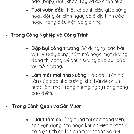
ngô (bắp), đậu, khoai tây và cỏ chăn nuôi.
Tưới vườn đồi:
Thiết kế cánh đập giúp súng
hoạt động ổn định ngay cả ở địa hình dốc
hoặc trong điều kiện có gió nhẹ.
Trong Công Nghiệp và Công Trình
Dập bụi công trường
: Sử dụng tại các bãi
vật liệu xây dựng, hầm mỏ hoặc mặt đường
đang thi công để phun sương dập bụi, bảo
vệ môi trường.
Làm mát mái nhà xưởng:
Lắp đặt trên mái
tôn của các nhà xưởng, kho bãi để phun
nước làm mát trong những ngày nắng nóng
cao điểm.
Trong Cảnh Quan và Sân Vườn
Tưới thảm cỏ
: Ứng dụng tại các công viên,
sân vận động nhỏ hoặc khuôn viên biệt thự
có diện tích cỏ lớn cần tưới nhanh và đều.