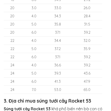
20
3.0
33.0
26.0
20
4.0
34.3
28.4
20
5.0
35.8
31.5
20
6.0
37.1
39.2
22
4.0
34.4
32.0
22
5.0
37.2
35.9
22
6.0
37.1
39.2
24
4.0
36.6
39.2
24
5.0
39.3
43.6
24
6.0
41.3
47.9
24
7.0
53.0
65.0
3. Địa chỉ mua súng tưới cây Rocket 53
Súng tưới cây Rocket 53
khá phổ biến nên bà con có