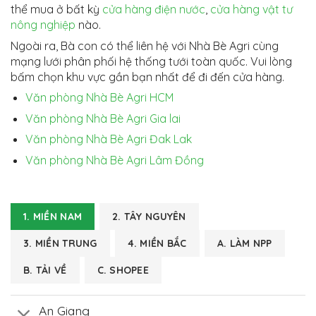
thể mua ở bất kỳ
cửa hàng điện nước
,
cửa hàng vật tư
nông nghiệp
nào.
Ngoài ra, Bà con có thể liên hệ với Nhà Bè Agri cùng
mạng lưới phân phối hệ thống tưới toàn quốc. Vui lòng
bấm chọn khu vực gần bạn nhất để đi đến cửa hàng.
Văn phòng Nhà Bè Agri HCM
Văn phòng Nhà Bè Agri Gia lai
Văn phòng Nhà Bè Agri Đak Lak
Văn phòng Nhà Bè Agri Lâm Đồng
1. MIỀN NAM
2. TÂY NGUYÊN
3. MIỀN TRUNG
4. MIỀN BẮC
A. LÀM NPP
B. TẢI VỀ
C. SHOPEE
An Giang