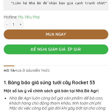
 "Liên hệ Nhà Bè để nhận báo giá cạnh tranh nhất"
Hotline:
Ms. Như Mai
Súng tưới cây Rocket 53 - Mạnh mẽ, bền đẹp, giá cực tốt số 
MUA NGAY
ĐỀ NGHỊ GIẢM GIÁ. ÉP GIÁ!
MÔ TẢ
MUA Ở ĐÂU
KIẾN THỨC
1. Bảng báo giá súng tưới cây Rocket 53
Một số lưu ý về chính sách giá bán tại Nhà Bè Agri
Nhà Bè Agri luôn công bố giá sản phẩm để bà con,
khách hàng chủ động tham khảo, tính toán chi phí.
Mặc dù việc công bố giá đôi khi gây bất lợi cho công