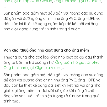
nhỏ giọt bù áp Azud Geniun
,
Ống tưới nhỏ giọt DIG Excel
,
…
Sản phẩm bao gồm một đầu gắn với roăng cao su dùng
để gắn với đường ống chính như ống PVC, ống HDPE và
đầu còn lại thiết kế dạng ngàm kép để kết nối với ống
nhỏ giọt dạng cứng tránh tình trạng rỉ nước.
Van khởi thuỷ ống nhỏ giọt dùng cho ống mềm
Thường dùng cho các loại ống nhỏ giọt có độ dày thành
ống từ 0.2mm trở xuống như:
Ống tưới nhỏ giọt Driptec
,
Ống tưới nhỏ giọt Olympia Violet,
…
Sản phẩm bao gồm một đầu gắn với roăng cao su dùng
để gắn với đường ống chính như ống PVC, ống HDPE và
đầu còn lại thiết kế dạng đai siết khi kết nối với ống nhỏ
giọt loại ống mềm thì đai siết sẽ giúp kết nối giữ chặt
ống vào van tưới tránh hiện tượng rò rỉ nước trong quá
trình tưới.