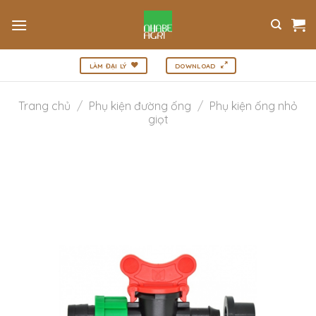
Bỏ
qua
nội
dung
LÀM ĐẠI LÝ
DOWNLOAD
Trang chủ
/
Phụ kiện đường ống
/
Phụ kiện ống nhỏ
giọt