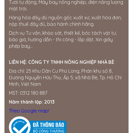
Tưới tự động, Máy bay nông nghiệp, điện năng lượng
mặt trời.
Hàng hóa đầy đủ nguồn gốc xuất xứ, xuất hóa đơn,
nộp thuế đầy đủ, bảo hành chính hãng.
Dịch vụ Tư vấn, khảo sát, thiết kế, bóc tách vật tư,
báo giá, hướng dẫn - thi công - lắp đặt. Xin giấy
phép bay...
LIÊN HỆ:
CÔNG TY TNHH NÔNG NGHIỆP NHÀ BÈ
Địa chỉ: 25 Khu Dân Cư Phú Long, Phân khu số 8,
Đường Nguyễn Hữu Thọ, Ấp 5, xã Nhà Bè, Tp. Hồ Chí
Minh, Việt Nam
MST: 0312 180 887
Năm thành lập: 2013
Theo Google map!