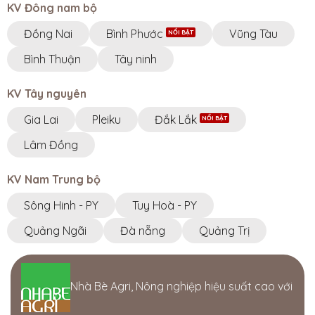
KV Đông nam bộ
Đồng Nai
Bình Phước
Vũng Tàu
Bình Thuận
Tây ninh
KV Tây nguyên
Gia Lai
Pleiku
Đắk Lắk
Lâm Đồng
KV Nam Trung bộ
Sông Hinh - PY
Tuy Hoà - PY
Quảng Ngãi
Đà nẵng
Quảng Trị
Nhà Bè Agri, Nông nghiệp hiệu suất cao với