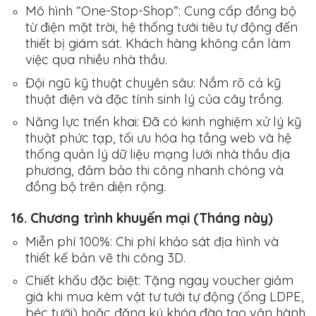
Mô hình “One-Stop-Shop”:
Cung cấp đồng bộ
từ điện mặt trời, hệ thống tưới tiêu tự động đến
thiết bị giám sát. Khách hàng không cần làm
việc qua nhiều nhà thầu.
Đội ngũ kỹ thuật chuyên sâu:
Nắm rõ cả kỹ
thuật điện và đặc tính sinh lý của cây trồng.
Năng lực triển khai:
Đã có kinh nghiệm xử lý kỹ
thuật phức tạp, tối ưu hóa hạ tầng web và hệ
thống quản lý dữ liệu mạng lưới nhà thầu địa
phương, đảm bảo thi công nhanh chóng và
đồng bộ trên diện rộng.
16. Chương trình khuyến mại (Tháng này)
Miễn phí 100%:
Chi phí khảo sát địa hình và
thiết kế bản vẽ thi công 3D.
Chiết khấu đặc biệt:
Tặng ngay voucher giảm
giá khi mua kèm vật tư tưới tự động (ống LDPE,
béc tưới) hoặc đăng ký khóa đào tạo vận hành