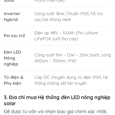
Solar
Mono Half-cell)
Inverter
Công suất 5kW, Chuẩn IP65, hỗ trợ
Hybrid
sạc/xả thông minh
Điện áp 48V – 100Ah (Pin Lithium
Pin lưu trữ
LiFePO4, tuổi thọ cao)
Đèn LED
Công suất 9W – 12W – 20W, bước sóng
Nông
400nm – 700nm, IP65
nghiệp
Tủ điện &
Cáp DC chuyên dụng, tủ điện IP65, hệ
Phụ kiện
thống chống sét lan truyền
3. Địa chỉ mua Hệ thống đèn LED nông nghiệp
solar
Để được tư vấn và nhận báo giá chính xác nhất,