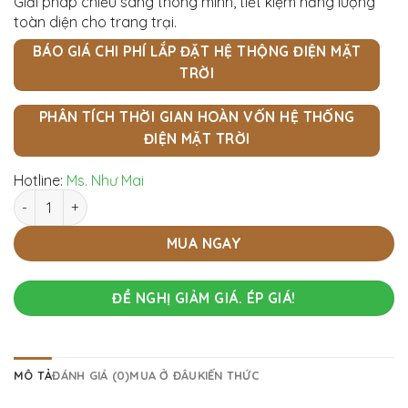
Giải pháp chiếu sáng thông minh, tiết kiệm năng lượng
toàn diện cho trang trại.
BÁO GIÁ CHI PHÍ LẮP ĐẶT HỆ THỘNG ĐIỆN MẶT
TRỜI
PHÂN TÍCH THỜI GIAN HOÀN VỐN HỆ THỐNG
ĐIỆN MẶT TRỜI
Hotline:
Ms. Như Mai
Hệ thống điện năng lượng mặt trời đèn led nông nghiệp số l
MUA NGAY
ĐỀ NGHỊ GIẢM GIÁ. ÉP GIÁ!
MÔ TẢ
ĐÁNH GIÁ (0)
MUA Ở ĐÂU
KIẾN THỨC