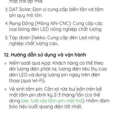
mặt trời áp mái.
DAT Solar:
Đơn vị cung cấp biến tần và tấm
pin quy mô lớn.
Rạng Đông (Mảng NN-CNC):
Cung cấp các
loại bóng đèn LED nông nghiệp chất lượng.
Tập đoàn Dekko:
Cung cấp đèn Led nông
nghiệp chất lượng cao..
12. Hướng dẫn sử dụng và vận hành
Kiểm soát qua App:
Khách hàng có thể theo
dõi lượng điện phát ra, lượng điện tiêu thụ của
dàn LED và dung lượng pin ngay trên điện
thoại (qua Wi-Fi).
Vệ sinh tấm pin:
Cần xịt rửa bụi bẩn trên bề
mặt tấm pin định kỳ 2-3 tháng/lần (có thể
dùng
béc tưới rửa tấm pin mặt trời
) nhằm đảm
bảo hiệu suất quang điện tốt nhất.