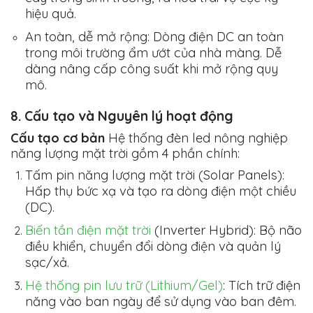
hiệu quả.
An toàn, dễ mở rộng:
Dòng điện DC an toàn
trong môi trường ẩm ướt của nhà màng. Dễ
dàng nâng cấp công suất khi mở rộng quy
mô.
8. Cấu tạo và Nguyên lý hoạt động
Cấu tạo cơ bản
Hệ thống đèn led nông nghiệp
năng lượng mặt trời gồm 4 phần chính:
Tấm pin năng lượng mặt trời (Solar Panels):
Hấp thụ bức xạ và tạo ra dòng điện một chiều
(DC).
Biến tần điện mặt trời
(Inverter Hybrid):
Bộ não
điều khiển, chuyển đổi dòng điện và quản lý
sạc/xả.
Hệ thống pin lưu trữ (Lithium/Gel)
:
Tích trữ điện
năng vào ban ngày để sử dụng vào ban đêm.