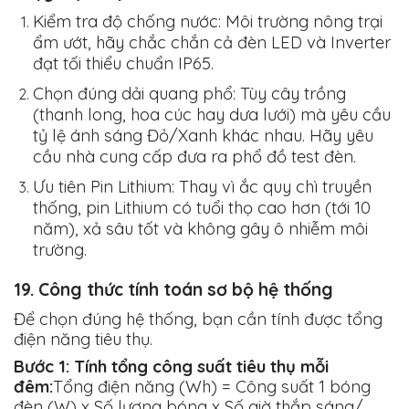
Kiểm tra độ chống nước:
Môi trường nông trại
ẩm ướt, hãy chắc chắn cả đèn LED và Inverter
đạt tối thiểu chuẩn IP65.
Chọn đúng dải quang phổ:
Tùy cây trồng
(thanh long, hoa cúc hay dưa lưới) mà yêu cầu
tỷ lệ ánh sáng Đỏ/Xanh khác nhau. Hãy yêu
cầu nhà cung cấp đưa ra phổ đồ test đèn.
Ưu tiên Pin Lithium:
Thay vì ắc quy chì truyền
thống, pin Lithium có tuổi thọ cao hơn (tới 10
năm), xả sâu tốt và không gây ô nhiễm môi
trường.
19. Công thức tính toán sơ bộ hệ thống
Để chọn đúng hệ thống, bạn cần tính được tổng
điện năng tiêu thụ.
Bước 1: Tính tổng công suất tiêu thụ mỗi
đêm:
Tổng điện năng (Wh) = Công suất 1 bóng
đèn (W) x Số lượng bóng x Số giờ thắp sáng/