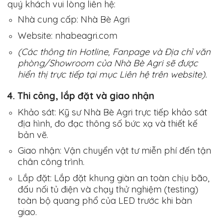
quý khách vui lòng liên hệ:
Nhà cung cấp: Nhà Bè Agri
Website: nhabeagri.com
(Các thông tin Hotline, Fanpage và Địa chỉ văn
phòng/Showroom của Nhà Bè Agri sẽ được
hiển thị trực tiếp tại mục Liên hệ trên website).
4. Thi công, lắp đặt và giao nhận
Khảo sát:
Kỹ sư Nhà Bè Agri trực tiếp khảo sát
địa hình, đo đạc thông số bức xạ và thiết kế
bản vẽ.
Giao nhận:
Vận chuyển vật tư miễn phí đến tận
chân công trình.
Lắp đặt:
Lắp đặt khung giàn an toàn chịu bão,
đấu nối tủ điện và chạy thử nghiệm (testing)
toàn bộ quang phổ của LED trước khi bàn
giao.