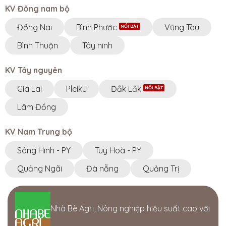
KV Đông nam bộ
Đồng Nai
Bình Phước
Vũng Tàu
Bình Thuận
Tây ninh
KV Tây nguyên
Gia Lai
Pleiku
Đắk Lắk
Lâm Đồng
KV Nam Trung bộ
Sông Hinh - PY
Tuy Hoà - PY
Quảng Ngãi
Đà nẵng
Quảng Trị
Nhà Bè Agri, Nông nghiệp hiệu suất cao với