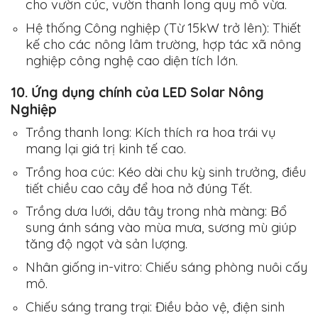
cho vườn cúc, vườn thanh long quy mô vừa.
Hệ thống Công nghiệp (Từ 15kW trở lên):
Thiết
kế cho các nông lâm trường, hợp tác xã nông
nghiệp công nghệ cao diện tích lớn.
10. Ứng dụng chính của LED Solar Nông
Nghiệp
Trồng thanh long:
Kích thích ra hoa trái vụ
mang lại giá trị kinh tế cao.
Trồng hoa cúc:
Kéo dài chu kỳ sinh trưởng, điều
tiết chiều cao cây để hoa nở đúng Tết.
Trồng dưa lưới, dâu tây trong nhà màng:
Bổ
sung ánh sáng vào mùa mưa, sương mù giúp
tăng độ ngọt và sản lượng.
Nhân giống in-vitro:
Chiếu sáng phòng nuôi cấy
mô.
Chiếu sáng trang trại
: Điều bảo vệ, điện sinh