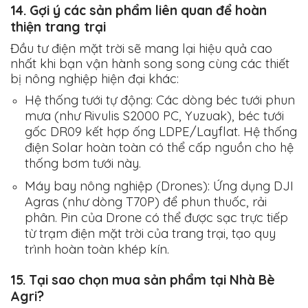
14. Gợi ý các sản phẩm liên quan để hoàn
thiện trang trại
Đầu tư điện mặt trời sẽ mang lại hiệu quả cao
nhất khi bạn vận hành song song cùng các thiết
bị nông nghiệp hiện đại khác:
Hệ thống tưới tự động:
Các dòng béc tưới phun
mưa (như Rivulis S2000 PC, Yuzuak), béc tưới
gốc DR09 kết hợp ống LDPE/Layflat. Hệ thống
điện Solar hoàn toàn có thể cấp nguồn cho hệ
thống bơm tưới này.
Máy bay nông nghiệp (Drones):
Ứng dụng DJI
Agras (như dòng T70P) để phun thuốc, rải
phân. Pin của Drone có thể được sạc trực tiếp
từ trạm điện mặt trời của trang trại, tạo quy
trình hoàn toàn khép kín.
15. Tại sao chọn mua sản phẩm tại Nhà Bè
Agri?