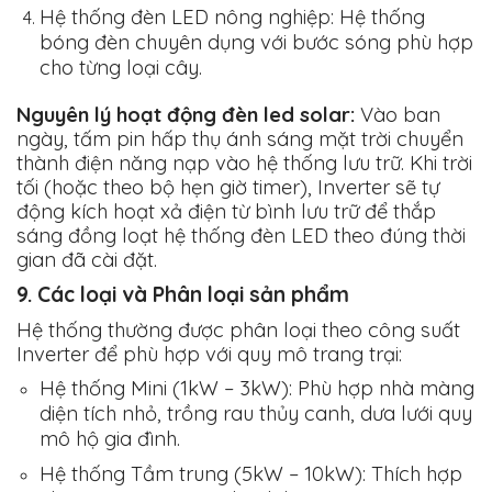
Hệ thống đèn LED nông nghiệp:
Hệ thống
bóng đèn chuyên dụng với bước sóng phù hợp
cho từng loại cây.
Nguyên lý hoạt động đèn led solar:
Vào ban
ngày, tấm pin hấp thụ ánh sáng mặt trời chuyển
thành điện năng nạp vào hệ thống lưu trữ. Khi trời
tối (hoặc theo bộ hẹn giờ timer), Inverter sẽ tự
động kích hoạt xả điện từ bình lưu trữ để thắp
sáng đồng loạt hệ thống đèn LED theo đúng thời
gian đã cài đặt.
9. Các loại và Phân loại sản phẩm
Hệ thống thường được phân loại theo công suất
Inverter để phù hợp với quy mô trang trại:
Hệ thống Mini (1kW – 3kW):
Phù hợp nhà màng
diện tích nhỏ, trồng rau thủy canh, dưa lưới quy
mô hộ gia đình.
Hệ thống Tầm trung (5kW – 10kW):
Thích hợp