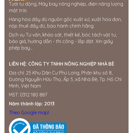
Tưới tự động, Máy bay nông nghiệp, điện năng lượng
mặt trời.
Hàng hóa đầy đủ nguồn gốc xuất xứ, xuất hóa đơn,
nộp thuế đầy đủ, bảo hành chính hãng.
Dịch vụ Tư vấn, khảo sát, thiết kế, bóc tách vật tư,
báo giá, hướng dẫn - thi công - lắp đặt. Xin giấy
phép bay...
LIÊN HỆ:
CÔNG TY TNHH NÔNG NGHIỆP NHÀ BÈ
Địa chỉ: 25 Khu Dân Cư Phú Long, Phân khu số 8,
Đường Nguyễn Hữu Thọ, Ấp 5, xã Nhà Bè, Tp. Hồ Chí
Minh, Việt Nam
MST: 0312 180 887
Năm thành lập: 2013
Theo Google map!