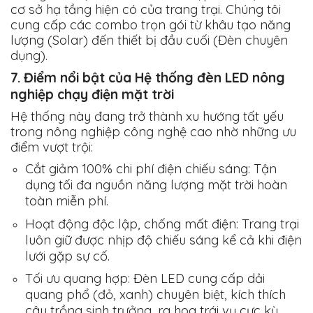
cơ sở hạ tầng hiện có của trang trại. Chúng tôi
cung cấp các combo trọn gói từ khâu tạo năng
lượng (Solar) đến thiết bị đầu cuối (Đèn chuyên
dụng).
7. Điểm nổi bật của Hệ thống đèn LED nông
nghiệp chạy điện mặt trời
Hệ thống này đang trở thành xu hướng tất yếu
trong nông nghiệp công nghệ cao nhờ những ưu
điểm vượt trội:
Cắt giảm 100% chi phí điện chiếu sáng:
Tận
dụng tối đa nguồn năng lượng mặt trời hoàn
toàn miễn phí.
Hoạt động độc lập, chống mất điện:
Trang trại
luôn giữ được nhịp độ chiếu sáng kể cả khi điện
lưới gặp sự cố.
Tối ưu quang hợp:
Đèn LED cung cấp dải
quang phổ (đỏ, xanh) chuyên biệt, kích thích
cây trồng sinh trưởng, ra hoa trái vụ cực kỳ