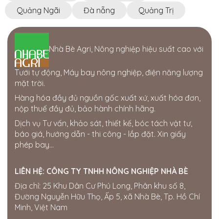
Quảng Ngãi
Đà nẵng
Quảng Trị
Nhà Bè Agri, Nông nghiệp hiệu suất cao với
Tưới tự động, Máy bay nông nghiệp, điện năng lượng
mặt trời.
Hàng hóa đầy đủ nguồn gốc xuất xứ, xuất hóa đơn,
nộp thuế đầy đủ, bảo hành chính hãng.
Dịch vụ Tư vấn, khảo sát, thiết kế, bóc tách vật tư,
báo giá, hướng dẫn - thi công - lắp đặt. Xin giấy
phép bay...
LIÊN HỆ:
CÔNG TY TNHH NÔNG NGHIỆP NHÀ BÈ
Địa chỉ: 25 Khu Dân Cư Phú Long, Phân khu số 8,
Đường Nguyễn Hữu Thọ, Ấp 5, xã Nhà Bè, Tp. Hồ Chí
Minh, Việt Nam