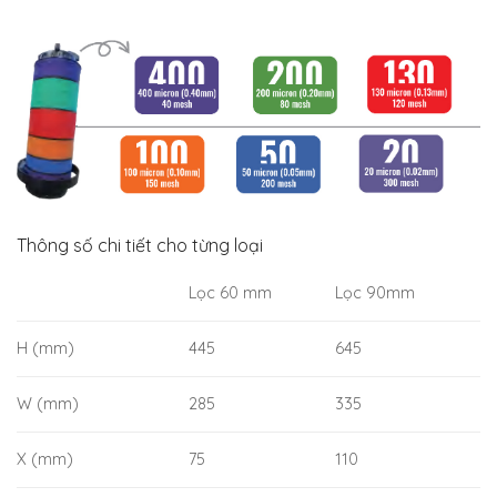
Bảng quy đổi cỡ lọc
Thông số chi tiết cho từng loại
Lọc 60 mm
Lọc 90mm
H (mm)
445
645
W (mm)
285
335
X (mm)
75
110