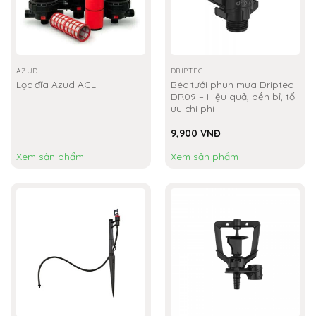
AZUD
DRIPTEC
Lọc đĩa Azud AGL
Béc tưới phun mưa Driptec
DR09 – Hiệu quả, bền bỉ, tối
ưu chi phí
9,900
VNĐ
Xem sản phẩm
Xem sản phẩm