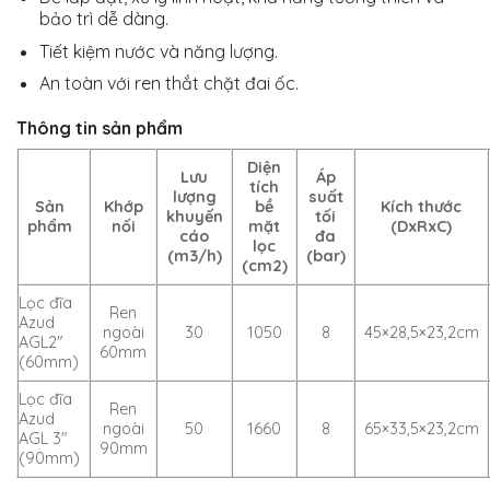
bảo trì dễ dàng.
Tiết kiệm nước và năng lượng.
An toàn với ren thắt chặt đai ốc.
Thông tin
sản phẩm
Diện
Lưu
Áp
tích
lượng
suất
Sản
Khớp
bề
Kích thước
khuyến
tối
phẩm
nối
mặt
(DxRxC)
cáo
đa
lọc
(m3/h)
(bar)
(cm2)
Lọc đĩa
Ren
Azud
ngoài
30
1050
8
45×28,5×23,2cm
AGL2″
60mm
(60mm)
Lọc đĩa
Ren
Azud
ngoài
50
1660
8
65×33,5×23,2cm
AGL 3″
90mm
(90mm)