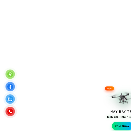
HOT
MÁY BAY T
Bình 70L • Phun s
XEM NGAY