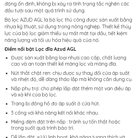
động ổn định, không bị xảy ra tình trạng tắc nghẽn các
đầu tưới sau một quá trình sử dụng.
Bộ lọc AZUD AGL là bộ lọc thủ công được sản xuất bằng
nhựa kỹ thuật, sử dụng trong nông nghiệp. Thiết kế thủy
lực của bộ lọc giảm thiểu sự mất mát tại đầu, tiết kiệm
năng lượng và tối ưu hóa hiệu quả của nó.
Điểm nổi bật Lọc đĩa Azud AGL
Được sản xuất bằng loại nhựa cao cấp, chất lượng
cao và an toàn thiết kế màng lọc và màng đĩa.
Nút thắt chặt ren: chịu được sự thay đổi của áp suất
và nhiệt độ, dễ dàng tháo lắp mà không cần dụng cụ.
Nắp phụ trợ: cho phép lắp đặt thêm một van điều áp
và xả khí của bộ lọc.
Trang bị đồng hồ đo áp suất ở cửa hút.
3 cổng với khả năng kết nối khác nhau.
Miếng đệm đặt trên nắp : tránh sự tổn thất hoặc
trong suốt quá trình bảo trì.
Dễ lắp đặt, xử lý linh hoạt, khả năng tương thích và