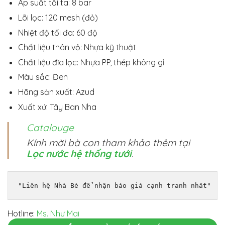
Áp suất tối ta: 8 bar
Lõi lọc: 120 mesh (đỏ)
Nhiệt độ tối đa: 60 độ
Chất liệu thân vỏ: Nhựa kỹ thuật
Chất liệu đĩa lọc: Nhựa PP, thép không gỉ
Màu sắc: Đen
Hãng sản xuất: Azud
Xuất xứ: Tây Ban Nha
Catalouge
Kính mời bà con tham khảo thêm tại
Lọc nước hệ thống tưới
.
"Liên hệ Nhà Bè để nhận báo giá cạnh tranh nhất"
Hotline:
Ms. Như Mai