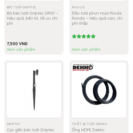
BÉC TƯỚI DRIPTEC
RIVULIS
Bộ béc tưới Driptec DR07 –
Đầu tưới phun mưa Rivulis
Hiệu quả, bền bỉ, tối ưu chi
Rondo – Hiệu quả cao, chi
phí
phí thấp
7,500
VNĐ
Được xếp
hạng
5.00
Xem sản phẩm
Xem sản phẩm
5 sao
DRIPTEC
THIẾT BỊ TƯỚI DEKKO
Cọc gắn béc tưới Driptec
Ống HDPE Dekko