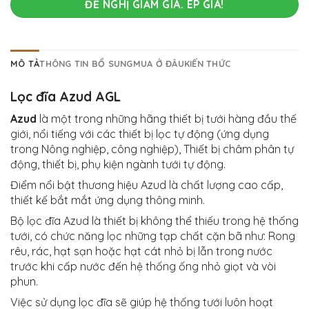
ĐỀ NGHỊ GIẢM GIÁ. ÉP GIÁ!
MÔ TẢ
THÔNG TIN BỔ SUNG
MUA Ở ĐÂU
KIẾN THỨC
Lọc đĩa Azud AGL
Azud
là một trong những hãng thiết bị tưới hàng đầu thế
giới, nổi tiếng với các thiết bị lọc tự động (ứng dụng
trong Nông nghiệp, công nghiệp), Thiết bị châm phân tự
động, thiết bị, phụ kiện ngành tưới tự động.
Điểm nổi bật thương hiệu Azud là chất lượng cao cấp,
thiết kế bắt mắt ứng dụng thông minh.
Bộ lọc đĩa Azud là thiết bị không thể thiếu trong hệ thống
tưới, có chức năng lọc những tạp chất cặn bã như: Rong
rêu, rác, hạt sạn hoặc hạt cát nhỏ bị lẫn trong nước
trước khi cấp nước đến hệ thống ống nhỏ giọt và vòi
phun.
Việc sử dụng lọc đĩa sẽ giúp hệ thống tưới luôn hoạt