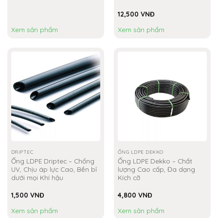
12,500
VNĐ
Xem sản phẩm
Xem sản phẩm
DRIPTEC
ỐNG LDPE DEKKO
Ống LDPE Driptec – Chống
Ống LDPE Dekko – Chất
UV, Chịu áp lực Cao, Bền bỉ
lượng Cao cấp, Đa dạng
dưới mọi Khí hậu
Kích cỡ
1,500
VNĐ
4,800
VNĐ
Xem sản phẩm
Xem sản phẩm