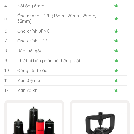
4
Nối ống 6mm
link
Ống nhánh LDPE (16mm, 20mm, 25mm,
5
link
32mm)
6
Ống chính uPVC
link
7
Ống chính HDPE
link
8
Béc tưới gốc
link
9
Thiết bị bón phân hệ thống tưới
link
10
Đồng hồ đo áp
link
11
Van điện từ
link
12
Van xả khí
link