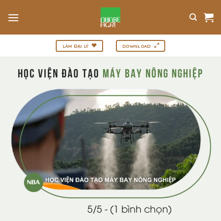
Bỏ
qua
nội
dung
LÀM ĐẠI LÝ
DOWNLOAD
Học viện đào tạo
máy bay nông nghiệp
5/5 - (1 bình chọn)