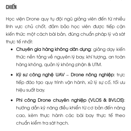
chiến
Học viện Drone quy tụ đội ngũ giảng viên đến từ nhiều
lĩnh vực chủ chốt, đảm bảo học viên được tiếp cận
kiến thức một cách bài bản, đúng chuẩn pháp lý và sát
thực tế nhất:
Chuyên gia hàng không dân dụng
: giảng dạy kiến
thức nền tảng về nguyên lý bay, khí tượng, an toàn
hàng không, quản lý không phận & UTM.
Kỹ sư công nghệ UAV – Drone nông nghiệp
: trực
tiếp đào tạo quy trình vận hành, xử lý sự cố, tối ưu
hiệu suất bay.
Phi công Drone chuyên nghiệp (VLOS & BVLOS)
:
hướng dẫn kỹ năng điều khiển từ cơ bản đến nâng
cao, kèm thực hành các bài bay thực tế theo
chuẩn kiểm tra sát hạch.