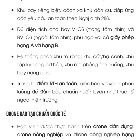
Khu bay riêng biệt, cách xa khu dân cư, đáp ứng
các yêu cầu an toàn theo Nghị định 288.
Đủ diện tích cho bay VLOS (trong tầm nhìn) và
BVLOS (ngoài tầm nhìn), phù hợp với cả
giấy phép
hạng A và hạng B
.
Hệ thống phân khu rõ ràng: khu cất/hạ cánh, khu
tập kỹ năng cơ bản, khu mô phỏng tình huống, khu
bay nâng cao.
Trang bị
điểm RTH an toàn
, biển báo và vạch phân
luồng để đảm bảo chuẩn huấn luyện như thực tế
ngoài hiện trường.
Drone đào tạo chuẩn quốc tế
Học viên được thực hành trên
drone dân dụng
,
drone nông nghiệp
và
drone công nghiệp hạng