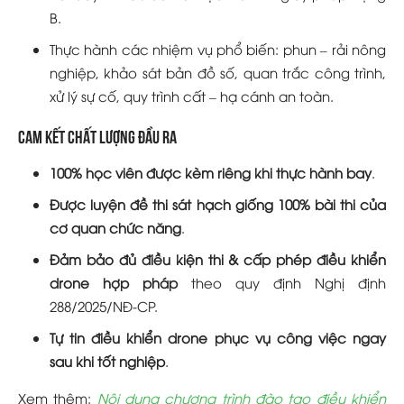
B.
Thực hành các nhiệm vụ phổ biến: phun – rải nông
nghiệp, khảo sát bản đồ số, quan trắc công trình,
xử lý sự cố, quy trình cất – hạ cánh an toàn.
Cam kết chất lượng đầu ra
100% học viên được kèm riêng khi thực hành bay
.
Được luyện đề thi sát hạch giống 100% bài thi của
cơ quan chức năng
.
Đảm bảo đủ điều kiện thi & cấp phép điều khiển
drone hợp pháp
theo quy định Nghị định
288/2025/NĐ-CP.
Tự tin điều khiển drone phục vụ công việc ngay
sau khi tốt nghiệp
.
Xem thêm:
Nội dung chương trình đào tạo điều khiển