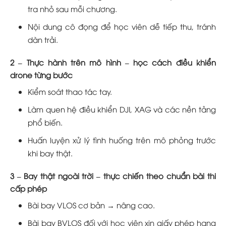
tra nhỏ sau mỗi chương.
Nội dung cô đọng để học viên dễ tiếp thu, tránh
dàn trải.
2 – Thực hành trên mô hình – học cách điều khiển
drone từng bước
Kiểm soát thao tác tay.
Làm quen hệ điều khiển DJI, XAG và các nền tảng
phổ biến.
Huấn luyện xử lý tình huống trên mô phỏng trước
khi bay thật.
3 – Bay thật ngoài trời – thực chiến theo chuẩn bài thi
cấp phép
Bài bay VLOS cơ bản → nâng cao.
Bài bay BVLOS đối với học viên xin giấy phép hạng