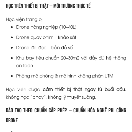
Học trên thiết bị thật – Môi trường thực tế
Học viện trang bị:
Drone nông nghiệp (10–40L)
Drone quay phim – khảo sát
Drone đo đạc – bản đồ số
Khu bay tiêu chuẩn 20–30m2 với đầy đủ hệ thống
an toàn
Phòng mô phỏng & mô hình không phận UTM
Học viên được
cầm thiết bị thật ngay từ buổi đầu
,
không học “chay”, không lý thuyết suông.
Đào tạo theo chuẩn cấp phép – Chuẩn hóa nghề phi công
drone