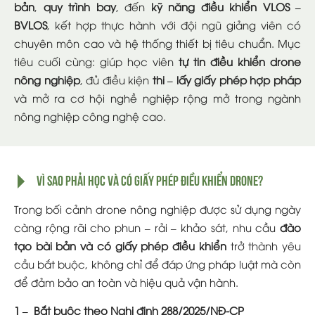
bản
,
quy trình bay
, đến
kỹ năng điều khiển VLOS –
BVLOS
, kết hợp thực hành với đội ngũ giảng viên có
chuyên môn cao và hệ thống thiết bị tiêu chuẩn. Mục
tiêu cuối cùng: giúp học viên
tự tin điều khiển drone
nông nghiệp
, đủ điều kiện
thi – lấy giấy phép hợp pháp
và mở ra cơ hội nghề nghiệp rộng mở trong ngành
nông nghiệp công nghệ cao.
Vì sao phải học và có giấy phép điều khiển Drone?
Trong bối cảnh drone nông nghiệp được sử dụng ngày
càng rộng rãi cho phun – rải – khảo sát, nhu cầu
đào
tạo bài bản và có giấy phép điều khiển
trở thành yêu
cầu bắt buộc, không chỉ để đáp ứng pháp luật mà còn
để đảm bảo an toàn và hiệu quả vận hành.
1 – Bắt buộc theo Nghị định 288/2025/NĐ-CP