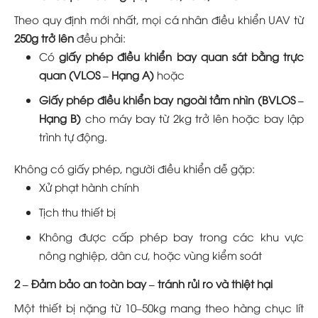
Theo quy định mới nhất, mọi cá nhân điều khiển UAV từ
250g trở lên
đều phải:
Có
giấy phép điều khiển bay quan sát bằng trực
quan (VLOS – Hạng A)
hoặc
Giấy phép điều khiển bay ngoài tầm nhìn (BVLOS –
Hạng B)
cho máy bay từ 2kg trở lên hoặc bay lập
trình tự động.
Không có giấy phép, người điều khiển dễ gặp:
Xử phạt hành chính
Tịch thu thiết bị
Không được cấp phép bay trong các khu vực
nông nghiệp, dân cư, hoặc vùng kiểm soát
2 – Đảm bảo an toàn bay – tránh rủi ro và thiệt hại
Một thiết bị nặng từ 10–50kg mang theo hàng chục lít