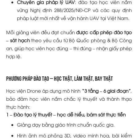
Chuyên gia pháp lý UAV
: đào tạo học viên nắm
vững Nghị định 288/2025/NĐ-CP và các quy định
pháp luật mới nhất về vận hành UAV tại Việt Nam.
Mỗi giảng viên đều đạt chuẩn
được cấp phép đào tạo
– sát hạch
theo yêu cầu từ Bộ Quốc phòng & Bộ Công
an, giúp học viên học đúng – thi đúng – nhận giấy phép
hợp lệ.
Phương pháp đào tạo – học thật, làm thật, bay thật
Học viện Drone áp dụng mô hình
“3 tầng – 6 giai đoạn”
,
bảo đảm học viên nắm chắc lý thuyết và thành thạo
thực hành:
1 – Đào tạo lý thuyết – học dễ hiểu, bám sát thực tiễn
Giảng dạy bằng giáo trình chuẩn quốc gia.
Hình ảnh mô phỏng 3D, video minh họa, bài kiểm