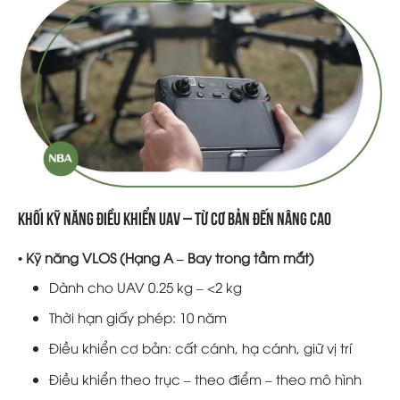
Khối kỹ năng điều khiển UAV – Từ cơ bản đến nâng cao
• Kỹ năng VLOS (Hạng A – Bay trong tầm mắt)
Dành cho UAV 0.25 kg – <2 kg
Thời hạn giấy phép: 10 năm
Điều khiển cơ bản: cất cánh, hạ cánh, giữ vị trí
Điều khiển theo trục – theo điểm – theo mô hình