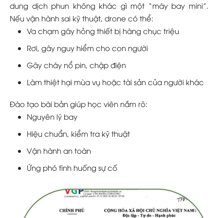
dung dịch phun không khác gì một “máy bay mini”.
Nếu vận hành sai kỹ thuật, drone có thể:
Va chạm gây hỏng thiết bị hàng chục triệu
Rơi, gây nguy hiểm cho con người
Gây cháy nổ pin, chập điện
Làm thiệt hại mùa vụ hoặc tài sản của người khác
Đào tạo bài bản giúp học viên nắm rõ:
Nguyên lý bay
Hiệu chuẩn, kiểm tra kỹ thuật
Vận hành an toàn
Ứng phó tình huống sự cố