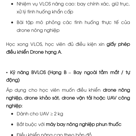
Nhiệm vụ VLOS nâng cao: bay chính xác, giữ trục,
xử lý tình huống khẩn cấp
Bài tập mô phỏng các tình huống thực tế của
drone nông nghiệp
Học xong VLOS, học viên đủ điều kiện xin
giấy phép
điều khiển Drone
hạng A
.
• Kỹ năng BVLOS (Hạng B – Bay ngoài tầm mắt / tự
động)
Áp dụng cho học viên muốn điều khiển
drone nông
nghiệp, drone khảo sát, drone vận tải hoặc UAV công
nghiệp
:
Dành cho UAV ≥ 2 kg
Bắt buộc với
máy bay nông nghiệp phun thuốc
Điều khiển nâng cao theo bản đồ