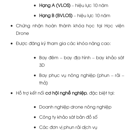
Hạng A (VLOS)
– hiệu lực 10 năm
Hạng B (BVLOS)
– hiệu lực 10 năm
Chứng nhận hoàn thành khóa học tại Học viện
Drone
Được đăng ký tham gia các khóa nâng cao:
Bay đêm – bay địa hình – bay khảo sát
3D
Bay phục vụ nông nghiệp (phun – rải –
thả)
Hỗ trợ kết nối
cơ hội nghề nghiệp
, đặc biệt tại:
Doanh nghiệp drone nông nghiệp
Công ty khảo sát bản đồ số
Các đơn vị phun rải dịch vụ