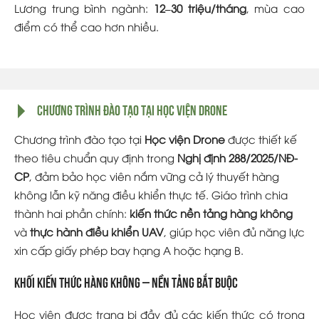
Lương trung bình ngành:
12–30 triệu/tháng
, mùa cao
điểm có thể cao hơn nhiều.
Chương trình đào tạo tại Học viện Drone
Chương trình đào tạo tại
Học viện Drone
được thiết kế
theo tiêu chuẩn quy định trong
Nghị định 288/2025/NĐ-
CP
, đảm bảo học viên nắm vững cả lý thuyết hàng
không lẫn kỹ năng điều khiển thực tế. Giáo trình chia
thành hai phần chính:
kiến thức nền tảng hàng không
và
thực hành điều khiển UAV
, giúp học viên đủ năng lực
xin cấp giấy phép bay hạng A hoặc hạng B.
Khối kiến thức hàng không – Nền tảng bắt buộc
Học viên được trang bị đầy đủ các kiến thức có trong