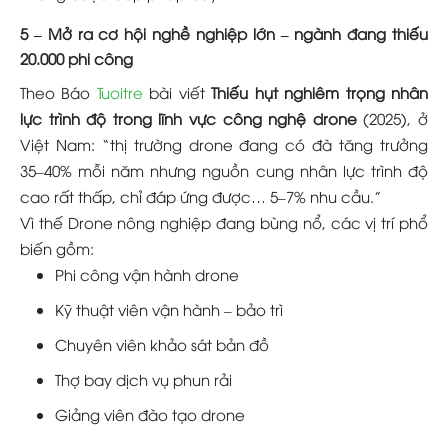
5 –
Mở ra cơ hội nghề nghiệp lớn – ngành đang thiếu
20.000 phi công
Theo Báo
Tuoitre
bài viết
Thiếu hụt nghiêm trọng nhân
lực trình độ trong lĩnh vực công nghệ drone
(2025), ở
Việt Nam: “thị trường drone đang có đà tăng trưởng
35–40% mỗi năm nhưng nguồn cung nhân lực trình độ
cao rất thấp, chỉ đáp ứng được… 5–7% nhu cầu.”
Vì thế Drone nông nghiệp đang bùng nổ, các vị trí phổ
biến gồm:
Phi công vận hành drone
Kỹ thuật viên vận hành – bảo trì
Chuyên viên khảo sát bản đồ
Thợ bay dịch vụ phun rải
Giảng viên đào tạo drone