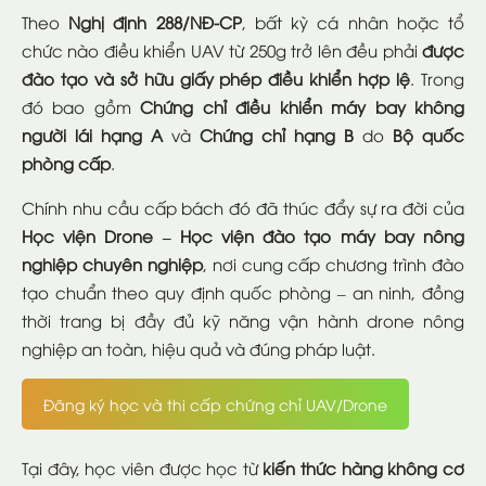
Theo
Nghị định 288/NĐ-CP
, bất kỳ cá nhân hoặc tổ
chức nào điều khiển UAV từ 250g trở lên đều phải
được
đào tạo và sở hữu giấy phép điều khiển hợp lệ
. Trong
đó bao gồm
Chứng chỉ điều khiển máy bay không
người lái hạng A
và
Chứng chỉ hạng B
do
Bộ quốc
phòng cấp
.
Chính nhu cầu cấp bách đó đã thúc đẩy sự ra đời của
Học viện Drone – Học viện đào tạo máy bay nông
nghiệp chuyên nghiệp
, nơi cung cấp chương trình đào
tạo chuẩn theo quy định quốc phòng – an ninh, đồng
thời trang bị đầy đủ kỹ năng vận hành drone nông
nghiệp an toàn, hiệu quả và đúng pháp luật.
Đăng ký học và thi cấp chứng chỉ UAV/Drone
Tại đây, học viên được học từ
kiến thức hàng không cơ