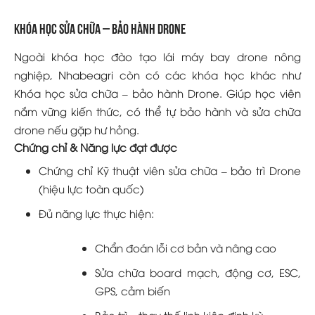
KHÓA HỌC SỬA CHỮA – BẢO HÀNH DRONE
Ngoài khóa học đào tạo lái máy bay drone nông
nghiệp, Nhabeagri còn có các khóa học khác như
Khóa học sửa chữa – bảo hành Drone. Giúp học viên
nắm vững kiến thức, có thể tự bảo hành và sửa chữa
drone nếu gặp hư hỏng.
Chứng chỉ & Năng lực đạt được
Chứng chỉ Kỹ thuật viên sửa chữa – bảo trì Drone
(hiệu lực toàn quốc)
Đủ năng lực thực hiện:
Chẩn đoán lỗi cơ bản và nâng cao
Sửa chữa board mạch, động cơ, ESC,
GPS, cảm biến
Bảo trì – thay thế linh kiện định kỳ