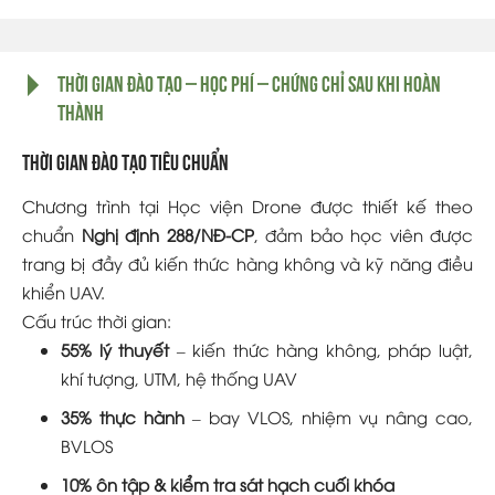
Thời gian đào tạo – học phí – chứng chỉ sau khi hoàn
thành
Thời gian đào tạo tiêu chuẩn
Chương trình tại Học viện Drone được thiết kế theo
chuẩn
Nghị định 288/NĐ-CP
, đảm bảo học viên được
trang bị đầy đủ kiến thức hàng không và kỹ năng điều
khiển UAV.
Cấu trúc thời gian:
55% lý thuyết
– kiến thức hàng không, pháp luật,
khí tượng, UTM, hệ thống UAV
35% thực hành
– bay VLOS, nhiệm vụ nâng cao,
BVLOS
10% ôn tập & kiểm tra sát hạch cuối khóa