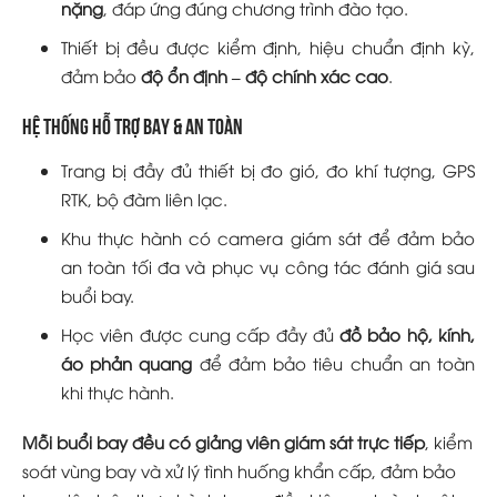
nặng
, đáp ứng đúng chương trình đào tạo.
Thiết bị đều được kiểm định, hiệu chuẩn định kỳ,
đảm bảo
độ ổn định – độ chính xác cao
.
Hệ thống hỗ trợ bay & an toàn
Trang bị đầy đủ thiết bị đo gió, đo khí tượng, GPS
RTK, bộ đàm liên lạc.
Khu thực hành có camera giám sát để đảm bảo
an toàn tối đa và phục vụ công tác đánh giá sau
buổi bay.
Học viên được cung cấp đầy đủ
đồ bảo hộ, kính,
áo phản quang
để đảm bảo tiêu chuẩn an toàn
khi thực hành.
Mỗi buổi bay đều có giảng viên giám sát trực tiếp
, kiểm
soát vùng bay và xử lý tình huống khẩn cấp, đảm bảo