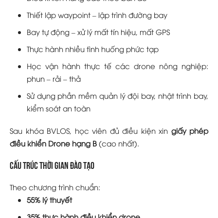
Thiết lập waypoint – lập trình đường bay
Bay tự động – xử lý mất tín hiệu, mất GPS
Thực hành nhiều tình huống phức tạp
Học vận hành thực tế các drone nông nghiệp:
phun – rải – thả
Sử dụng phần mềm quản lý đội bay, nhật trình bay,
kiểm soát an toàn
Sau khóa BVLOS, học viên đủ điều kiện xin
giấy phép
điều khiển Drone hạng B
(cao nhất).
Cấu trúc thời gian đào tạo
Theo chương trình chuẩn:
55% lý thuyết
35% thực hành điều khiển drone