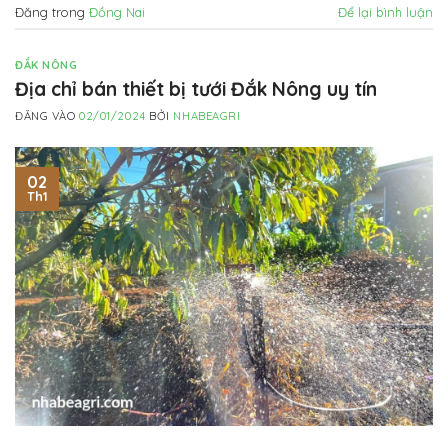
Đăng trong
Đồng Nai
Để lại bình luận
ĐẮK NÔNG
Địa chỉ bán thiết bị tưới Đắk Nông uy tín
ĐĂNG VÀO
02/01/2024
BỞI
NHABEAGRI
02
Th1