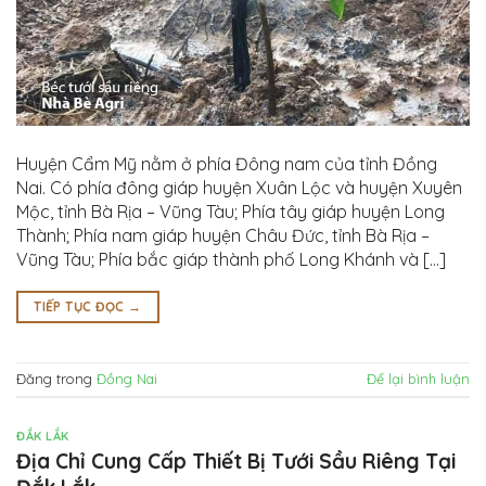
Huyện Cẩm Mỹ nằm ở phía Đông nam của tỉnh Đồng
Nai. Có phía đông giáp huyện Xuân Lộc và huyện Xuyên
Mộc, tỉnh Bà Rịa – Vũng Tàu; Phía tây giáp huyện Long
Thành; Phía nam giáp huyện Châu Đức, tỉnh Bà Rịa –
Vũng Tàu; Phía bắc giáp thành phố Long Khánh và […]
TIẾP TỤC ĐỌC
→
Đăng trong
Đồng Nai
Để lại bình luận
ĐẮK LẮK
Địa Chỉ Cung Cấp Thiết Bị Tưới Sầu Riêng Tại