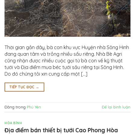
Thời gian gần đây, bà con khu vực Huyện nhà Sông Hinh
đang quan tâm và trồng nhiều sầu riêng. Nhà Bè Agri
cũng nhận được nhiều cuộc gọi từ bà con về kỹ thuật
tưới và Địa điểm mua béc tưới sầu riêng tại Sông Hinh.
Do đó chúng tôi xin cung cấp một […]
TIẾP TỤC ĐỌC
→
Đăng trong
Phú Yên
Để lại bình luận
HÒA BÌNH
Địa điểm bán thiết bị tưới Cao Phong Hòa