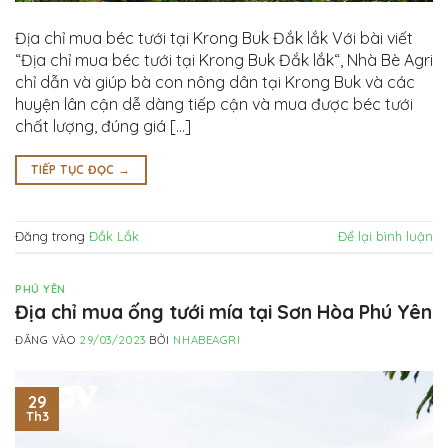
Địa chỉ mua béc tưới tại Krong Buk Đắk lắk Với bài viết
“Địa chỉ mua béc tưới tại Krong Buk Đắk lắk“, Nhà Bè Agri
chỉ dẫn và giúp bà con nông dân tại Krong Buk và các
huyện lân cận dễ dàng tiếp cận và mua được béc tưới
chất lượng, đúng giá […]
TIẾP TỤC ĐỌC
→
Đăng trong
Đắk Lắk
Để lại bình luận
PHÚ YÊN
Địa chỉ mua ống tưới mía tại Sơn Hòa Phú Yên
ĐĂNG VÀO
29/03/2023
BỞI
NHABEAGRI
29
Th3