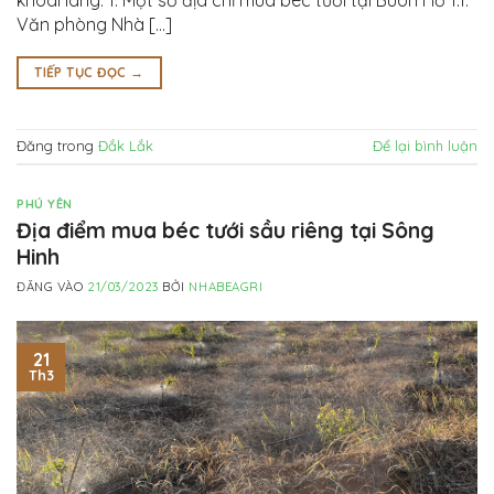
Văn phòng Nhà […]
TIẾP TỤC ĐỌC
→
Đăng trong
Đắk Lắk
Để lại bình luận
PHÚ YÊN
Địa điểm mua béc tưới sầu riêng tại Sông
Hinh
ĐĂNG VÀO
21/03/2023
BỞI
NHABEAGRI
21
Th3