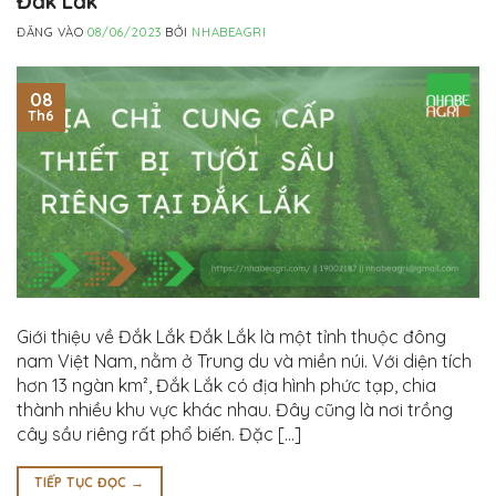
Đắk Lắk
ĐĂNG VÀO
08/06/2023
BỞI
NHABEAGRI
08
Th6
Giới thiệu về Đắk Lắk Đắk Lắk là một tỉnh thuộc đông
nam Việt Nam, nằm ở Trung du và miền núi. Với diện tích
hơn 13 ngàn km², Đắk Lắk có địa hình phức tạp, chia
thành nhiều khu vực khác nhau. Đây cũng là nơi trồng
cây sầu riêng rất phổ biến. Đặc […]
TIẾP TỤC ĐỌC
→