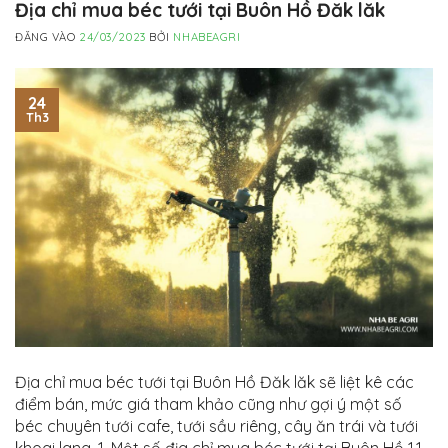
Địa chỉ mua béc tưới tại Buôn Hồ Đăk lăk
ĐĂNG VÀO
24/03/2023
BỞI
NHABEAGRI
24
Th3
Địa chỉ mua béc tưới tại Buôn Hồ Đăk lăk sẽ liệt kê các
điểm bán, mức giá tham khảo cũng như gợi ý một số
béc chuyên tưới cafe, tưới sầu riêng, cây ăn trái và tưới
khoai lang. 1. Một số địa chỉ mua béc tưới tại Buôn Hồ 1.1.