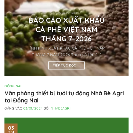
UNCATEGORIZED
BÁO CÁO XUẤT KHẨU
CÀ PHÊ VIỆT NAM
THÁNG 7-2026
TÌNH HÌNH XUẤT KHẨU CÀ PHÊ VIỆT NAM
THÁNG 7 NĂM 2026 Theo số liệu [...]
TIẾP TỤC ĐỌC
→
ĐỒNG NAI
Văn phòng thiết bị tưới tự động Nhà Bè Agri
tại Đồng Nai
ĐĂNG VÀO
03/01/2024
BỞI
NHABEAGRI
03
Th1