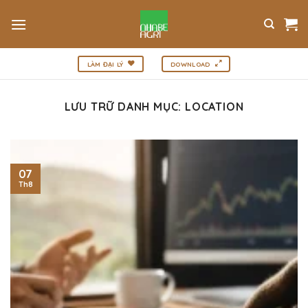
Bỏ
qua
nội
dung
LÀM ĐẠI LÝ
DOWNLOAD
LƯU TRỮ DANH MỤC:
LOCATION
07
Th8