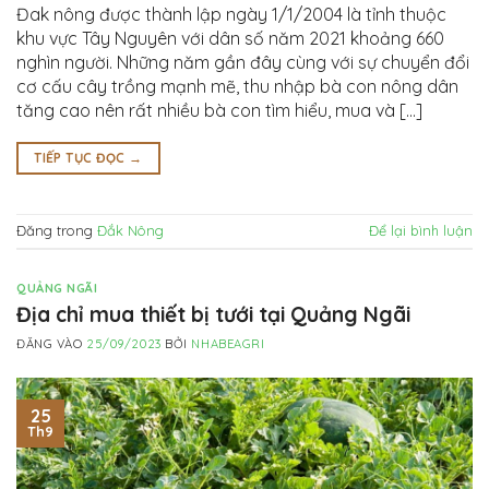
Đak nông được thành lập ngày 1/1/2004 là tỉnh thuộc
khu vực Tây Nguyên với dân số năm 2021 khoảng 660
nghìn người. Những năm gần đây cùng với sự chuyển đổi
cơ cấu cây trồng mạnh mẽ, thu nhập bà con nông dân
tăng cao nên rất nhiều bà con tìm hiểu, mua và […]
TIẾP TỤC ĐỌC
→
Đăng trong
Đắk Nông
Để lại bình luận
QUẢNG NGÃI
Địa chỉ mua thiết bị tưới tại Quảng Ngãi
ĐĂNG VÀO
25/09/2023
BỞI
NHABEAGRI
25
Th9