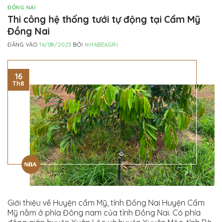
ĐỒNG NAI
Thi công hệ thống tưới tự động tại Cẩm Mỹ
Đồng Nai
ĐĂNG VÀO
16/08/2023
BỞI
NHABEAGRI
16
Th8
Giới thiệu về Huyện cẩm Mỹ, tỉnh Đồng Nai Huyện Cẩm
Mỹ nằm ở phía Đông nam của tỉnh Đồng Nai. Có phía