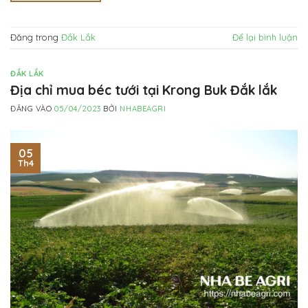
Đăng trong
Đắk Lắk
Để lại bình luận
ĐẮK LẮK
Địa chỉ mua béc tưới tại Krong Buk Đắk lắk
ĐĂNG VÀO
05/04/2023
BỞI
NHABEAGRI
05
Th4