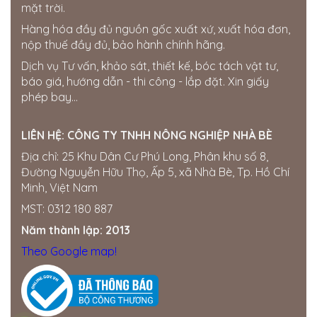
mặt trời.
Hàng hóa đầy đủ nguồn gốc xuất xứ, xuất hóa đơn,
nộp thuế đầy đủ, bảo hành chính hãng.
Dịch vụ Tư vấn, khảo sát, thiết kế, bóc tách vật tư,
báo giá, hướng dẫn - thi công - lắp đặt. Xin giấy
phép bay...
LIÊN HỆ:
CÔNG TY TNHH NÔNG NGHIỆP NHÀ BÈ
Địa chỉ: 25 Khu Dân Cư Phú Long, Phân khu số 8,
Đường Nguyễn Hữu Thọ, Ấp 5, xã Nhà Bè, Tp. Hồ Chí
Minh, Việt Nam
MST: 0312 180 887
Năm thành lập: 2013
Theo Google map!