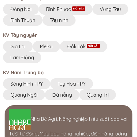
Đồng Nai
Bình Phước
Vũng Tàu
Bình Thuận
Tây ninh
KV Tây nguyên
Gia Lai
Pleiku
Đắk Lắk
Lâm Đồng
KV Nam Trung bộ
Sông Hinh - PY
Tuy Hoà - PY
Quảng Ngãi
Đà nẵng
Quảng Trị
Nhà Bè Agri, Nông nghiệp hiệu suất cao với
Tưới tự động, Máy bay nông nghiệp, điện năng lượng