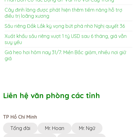
Cây đinh lăng được phát hiện thêm tiềm năng hỗ trợ
điều trị loãng xương
Sầu riêng Đắk Lắk kỳ vọng bứt phá nhờ Nghị quyết 36
Xuất khẩu sầu riêng vượt 1 tỷ USD sau 6 tháng, giá vẫn
suy yếu
Giá heo hơi hôm nay 31/7: Miền Bắc giảm, nhiều nơi giữ
giá
Liên hệ văn phòng các tỉnh
TP Hồ Chí Minh
Tổng đài
Mr. Hoan
Mr. Ngữ