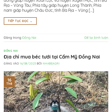
đông giáp huyện Xuân Lộc và huyện Xuyên Mộc, tỉnh Bà
Rịa – Vũng Tàu; Phía tây giáp huyện Long Thành; Phía
nam giáp huyện Châu Đức, tỉnh Bà Rịa – Vũng [...]
TIẾP TỤC ĐỌC
→
Đăng trong
Đồng Nai
Để lại bình luận
ĐỒNG NAI
Địa chỉ mua béc tưới tại Cẩm Mỹ Đồng Nai
ĐĂNG VÀO
16/08/2023
BỞI
NHABEAGRI
16
Th8