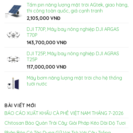
Tấm pin năng lượng mặt trời AGtek, giao hàng,
thi công toàn quốc, giá cạnh tranh
2,105,000
VNĐ
DJI T70P, Máy bay nông nghiệp DJI ARGAS
T70P
143,700,000
VNĐ
DJI T25P, Máy bay nông nghiệp DJI AGRAS
T25P
117,000,000
VNĐ
Máy bơm năng lượng mặt trời cho hệ thống
tưới nước
BÀI VIẾT MỚI
BÁO CÁO XUẤT KHẨU CÀ PHÊ VIỆT NAM THÁNG 7-2026
Chitosan Bảo Quản Trái Cây: Giải Pháp Kéo Dài Độ Tươi
Phân Bón Có Tác Dụng Gì? Vai Trò Với Cây Trồng