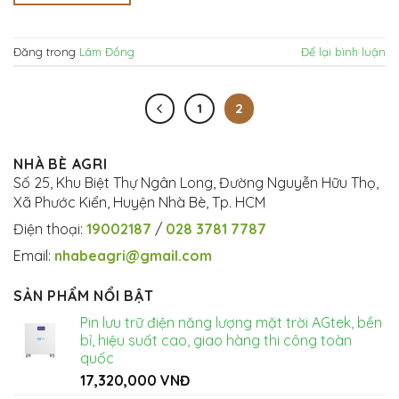
Đăng trong
Lâm Đồng
Để lại bình luận
1
2
NHÀ BÈ AGRI
Số 25, Khu Biệt Thự Ngân Long, Đường Nguyễn Hữu Thọ,
Xã Phước Kiển, Huyện Nhà Bè, Tp. HCM
Điện thoại:
19002187
/
028 3781 7787
Email:
nhabeagri@gmail.com
SẢN PHẨM NỔI BẬT
Pin lưu trữ điện năng lượng mặt trời AGtek, bền
bỉ, hiệu suất cao, giao hàng thi công toàn
quốc
17,320,000
VNĐ